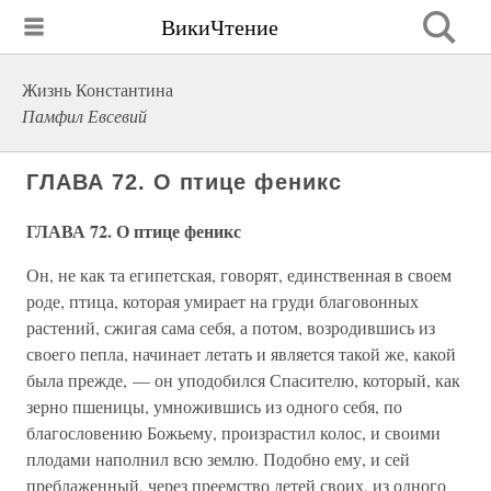
ВикиЧтение
Жизнь Константина
Памфил Евсевий
ГЛАВА 72. О птице феникс
ГЛАВА 72. О птице феникс
Он, не как та египетская, говорят, единственная в своем
роде, птица, которая умирает на груди благовонных
растений, сжигая сама себя, а потом, возродившись из
своего пепла, начинает летать и является такой же, какой
была прежде, — он уподобился Спасителю, который, как
зерно пшеницы, умножившись из одного себя, по
благословению Божьему, произрастил колос, и своими
плодами наполнил всю землю. Подобно ему, и сей
преблаженный, через преемство детей своих, из одного