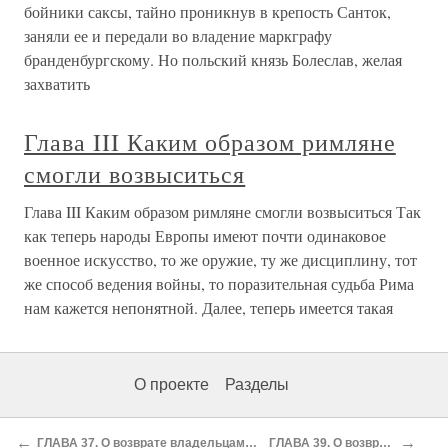
бойники саксы, тайно проникнув в крепость Санток,
заняли ее и передали во владение маркграфу
бранденбургскому. Но польский князь Болеслав, желая
захва­тить
Глава III Каким образом римляне
смогли возвыситься
Глава III Каким образом римляне смогли возвыситься Так
как теперь народы Европы имеют почти одинаковое
военное искусство, то же оружие, ту же дисциплину, тот
же способ ведения войны, то поразительная судьба Рима
нам кажется непонятной. Далее, теперь имеется такая
О проекте
Разделы
←
→
ГЛАВА 37. О возврате владельцам их земель, садов и домов, за исключением полученной от этого имущества пользы
ГЛАВА 39. О возвращении церквям из казны земель, садов и домов