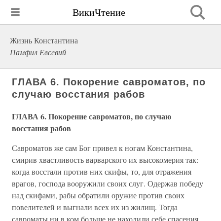
ВикиЧтение
Жизнь Константина
Памфил Евсевий
ГЛАВА 6. Покорение савроматов, по
случаю восстания рабов
ГЛАВА 6. Покорение савроматов, по случаю
восстания рабов
Савроматов же сам Бог привел к ногам Константина,
смирив хвастливость варварского их высокомерия так:
когда восстали против них скифы, то, для отражения
врагов, господа вооружили своих слуг. Одержав победу
над скифами, рабы обратили оружие против своих
повелителей и выгнали всех их из жилищ. Тогда
савроматы ни в ком больше не находили себе спасения,