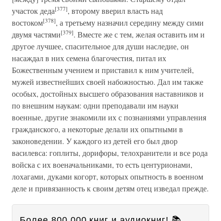
[377]
участок деда
, второму вверил власть над
[378]
востоком
, а третьему назначил середину между сими
[379]
двумя частями
. Вместе же с тем, желая оставить им и
другое лучшее, спасительное для души наследие, он
насаждал в них семена благочестия, питал их
Божественным учением и приставил к ним учителей,
мужей известнейших своей набожностью. Дал им также
особых, достойных высшего образования наставников и
по внешним наукам: одни преподавали им науки
военные, другие знакомили их с познаниями управления
гражданского, а некоторые делали их опытными в
законоведении. У каждого из детей его был двор
василевса: гоплиты, дорифоры, телохранители и все рода
войска с их военачальниками, то есть центурионами,
лохагами, дуками когорт, которых опытность в военном
деле и привязанность к своим детям отец изведал прежде.
Более 800 000 книг и аудиокниг! 📚