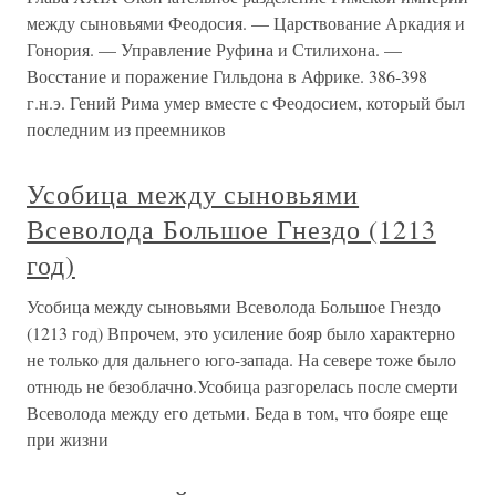
между сыновьями Феодосия. — Царствование Аркадия и
Гонория. — Управление Руфина и Стилихона. —
Восстание и поражение Гильдона в Африке. 386-398
г.н.э. Гений Рима умер вместе с Феодосием, который был
последним из преемников
Усобица между сыновьями
Всеволода Большое Гнездо (1213
год)
Усобица между сыновьями Всеволода Большое Гнездо
(1213 год) Впрочем, это усиление бояр было характерно
не только для дальнего юго-запада. На севере тоже было
отнюдь не безоблачно.Усобица разгорелась после смерти
Всеволода между его детьми. Беда в том, что бояре еще
при жизни