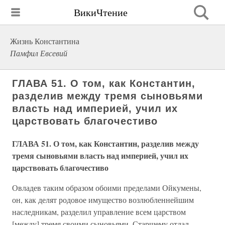
ВикиЧтение
Жизнь Константина
Памфил Евсевий
ГЛАВА 51. О том, как Константин,
разделив между тремя сыновьями
власть над империей, учил их
царствовать благочестиво
ГЛАВА 51. О том, как Константин, разделив между
тремя сыновьями власть над империей, учил их
царствовать благочестиво
Овладев таким образом обоими пределами Ойкумены,
он, как делят родовое имущество возлюбленнейшим
наследникам, разделил управление всем царством
[между] тремя своими сыновьями. Старшему отдал