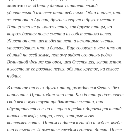
животных»:
«Птицу Феникс считают самой
удивительной изо всех птиц небесных. Одни пишут, что
живет она в Аравии, другие говорят о других местах.
Птица эта не размножается, как другие птицы, но
возрождается после смерти из собственного пепла.
Живет он сто шестьдесят лет, а некоторые ученые
утверждают, что и дольше. Еще говорят о нем, что он
единый на всей земле, потому видят его очень редко.
Величиной Феникс как орел, шея блестящая, золотистая,
в хвосте ж ее розовые перья, обличье круглое, на голове
чубчик.
В отличие от всех других птиц, рождается Феникс без
парования. Происходит это так. Когда птица доживает
свой век и чувствует приближение смерти, она
обустраивает гнездо из трав и редких дорогих растений,
таких как кофе, мирро, алоэ, которые легко
воспламеняются. Потом садится в гнездо и ждет, когда
оно вспыхнет. И вместе с гнездом сгорает дотла. После