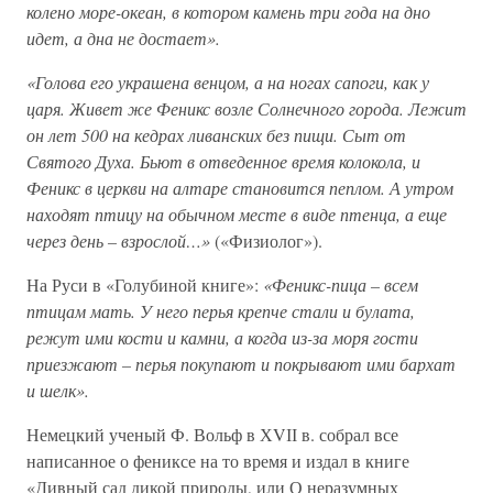
колено море-океан, в котором камень три года на дно
идет, а дна не достает».
«Голова его украшена венцом, а на ногах сапоги, как у
царя. Живет же Феникс возле Солнечного города. Лежит
он лет 500 на кедрах ливанских без пищи. Сыт от
Святого Духа. Бьют в отведенное время колокола, и
Феникс в церкви на алтаре становится пеплом. А утром
находят птицу на обычном месте в виде птенца, а еще
через день – взрослой…»
(«Физиолог»).
На Руси в «Голубиной книге»:
«Феникс-пица – всем
птицам мать. У него перья крепче стали и булата,
режут ими кости и камни, а когда из-за моря гости
приезжают – перья покупают и покрывают ими бархат
и шелк».
Немецкий ученый Ф. Вольф в ХVІІ в. собрал все
написанное о фениксе на то время и издал в книге
«Дивный сад дикой природы, или О неразумных