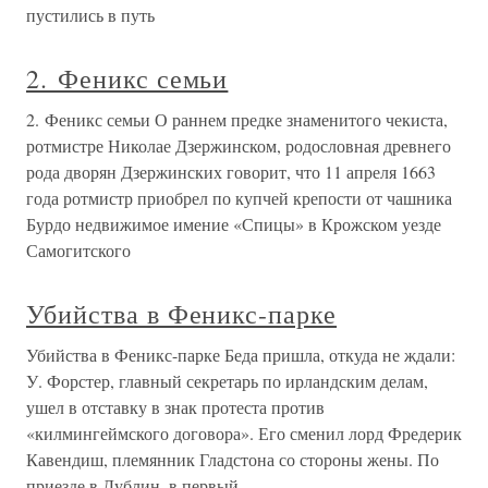
пустились в путь
2. Феникс семьи
2. Феникс семьи О раннем предке знаменитого чекиста,
ротмистре Николае Дзержинском, родословная древнего
рода дворян Дзержинских говорит, что 11 апреля 1663
года ротмистр приобрел по купчей крепости от чашника
Бурдо недвижимое имение «Спицы» в Крожском уезде
Самогитского
Убийства в Феникс-парке
Убийства в Феникс-парке Беда пришла, откуда не ждали:
У. Форстер, главный секретарь по ирландским делам,
ушел в отставку в знак протеста против
«килмингеймского договора». Его сменил лорд Фредерик
Кавендиш, племянник Гладстона со стороны жены. По
приезде в Дублин, в первый