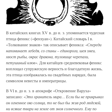
В китайских книгах ХV в. до н. э. упоминается чудесная
птица феникс («фенхуан»). Китайский словарь І в.
«Толкование знаков» так описывает феникса:
«Спереди
напоминает лебедя, со спины – единорога, шея змеи,
хвост рыбы, окрас дракона, туловище черепахи,
петушиный клюв».
Для китайцев средневековья феникс
воплощал супружескую верность и благодатную жизнь,
эта птица изображалась на свадебных нарядах, была
символом невесты и императрицы.
В VІ в. до н. э. в апокрифе «Откровение Варуха»
записано:
«Это хранитель мира… Если бы не прикрывал
он огненное око солнца, то не был бы жив род людской,
ни всякие твари на земле от зноя солнечного. Ему по