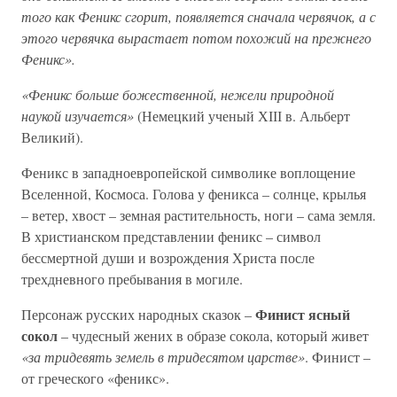
того как Феникс сгорит, появляется сначала червячок, а с
этого червячка вырастает потом похожий на прежнего
Феникс».
«Феникс больше божественной, нежели природной
наукой изучается»
(Немецкий ученый ХІІІ в. Альберт
Великий).
Феникс в западноевропейской символике воплощение
Вселенной, Космоса. Голова у феникса – солнце, крылья
– ветер, хвост – земная растительность, ноги – сама земля.
В христианском представлении феникс – символ
бессмертной души и возрождения Христа после
трехдневного пребывания в могиле.
Финист ясный
Персонаж русских народных сказок –
сокол
– чудесный жених в образе сокола, который живет
«за тридевять земель в тридесятом царстве»
. Финист –
от греческого «феникс».