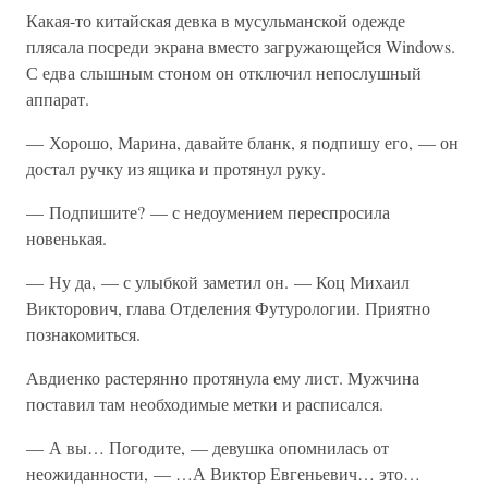
Какая-то китайская девка в мусульманской одежде
плясала посреди экрана вместо загружающейся Windows.
С едва слышным стоном он отключил непослушный
аппарат.
— Хорошо, Марина, давайте бланк, я подпишу его, — он
достал ручку из ящика и протянул руку.
— Подпишите? — с недоумением переспросила
новенькая.
— Ну да, — с улыбкой заметил он. — Коц Михаил
Викторович, глава Отделения Футурологии. Приятно
познакомиться.
Авдиенко растерянно протянула ему лист. Мужчина
поставил там необходимые метки и расписался.
— А вы… Погодите, — девушка опомнилась от
неожиданности, — …А Виктор Евгеньевич… это…