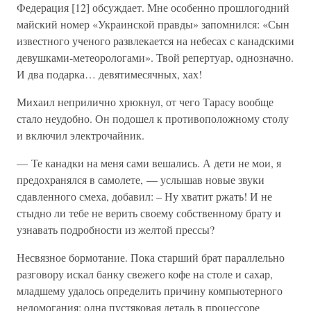
Федерация [12] обсуждает. Мне особенно прошлогодний
майский номер «Украинской правды» запомнился: «Сын
известного ученого развлекается на небесах с канадскими
девушками-метеорологами». Твой репертуар, однозначно.
И два подарка… девятимесячных, хах!
Михаил неприлично хрюкнул, от чего Тарасу вообще
стало неудобно. Он подошел к противоположному столу
и включил электрочайник.
— Те канадки на меня сами вешались. А дети не мои, я
предохранялся в самолете, — услышав новые звуки
сдавленного смеха, добавил: – Ну хватит ржать! И не
стыдно ли тебе не верить своему собственному брату и
узнавать подробности из желтой прессы?
Несвязное бормотание. Пока старший брат параллельно
разговору искал банку свежего кофе на столе и сахар,
младшему удалось определить причину компьютерного
недомогания: одна пустяковая деталь в процессоре