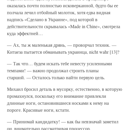
оказалась почти полностью исковерканной, будто бы ее
полчала лечил отбойный молоток, хотя едва видная
надпись «Сделано в Украине», под которой в
действительности скрывалась «Made in Chine», смотрела
куда эффектней…
— Ах, ты ж маленькая дрянь, — проворчал техник. —
Китаеза пытается обманывать украинца, nicht wahr [13]?
— Так что… будем искать тебе невесту усиленными
темпами! — важно продолжал строить планы
старшой. — Осталось только найти первую цель.
Михаил бросил деталь в мусорку, естественно, в которую
промахнулся, поскольку его внимание привлекли
длинные ноги, остановившиеся носками к нему на
пороге. Красивые ноги, кстати.
— Принимай кандидатку! — как бы невзначай заметил
он, внимательно рассматривая процессор.