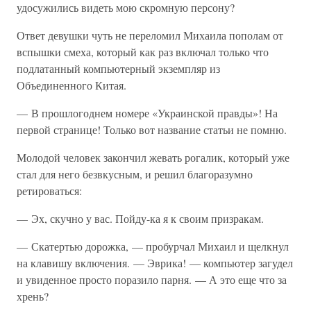
удосужились видеть мою скромную персону?
Ответ девушки чуть не переломил Михаила пополам от
вспышки смеха, который как раз включал только что
подлатанный компьютерный экземпляр из
Объединенного Китая.
— В прошлогоднем номере «Украинской правды»! На
первой странице! Только вот название статьи не помню.
Молодой человек закончил жевать рогалик, который уже
стал для него безвкусным, и решил благоразумно
ретироваться:
— Эх, скучно у вас. Пойду-ка я к своим призракам.
— Скатертью дорожка, — пробурчал Михаил и щелкнул
на клавишу включения. — Эврика! — компьютер загудел
и увиденное просто поразило парня. — А это еще что за
хрень?