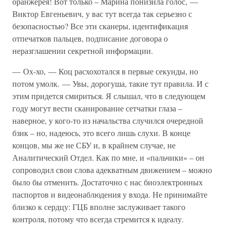
оранжерея! Вот только – Марина понизила голос, —
Виктор Евгеньевич, у вас тут всегда так серьезно с
безопасностью? Все эти сканеры, идентификация
отпечатков пальцев, подписание договора о
неразглашении секретной информации.
— Ох-хо, — Коц расхохотался в первые секунды, но
потом умолк. — Увы, дорогуша, такие тут правила. И с
этим придется смириться. Я слышал, что в следующем
году могут вести сканирование сетчатки глаза –
наверное, у кого-то из начальства случился очередной
бзик – но, надеюсь, это всего лишь слухи. В конце
концов, мы же не СБУ и, в крайнем случае, не
Аналитический Отдел. Как по мне, и «пальчики» – он
сопроводил свои слова адекватным движением – можно
было бы отменить. Достаточно с нас биоэлектронных
паспортов и видеонаблюдения у входа. Не принимайте
близко к сердцу: ГЦБ вполне заслуживает такого
контроля, потому что всегда стремится к идеалу.