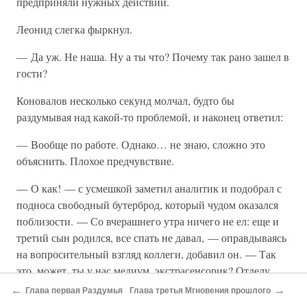
предприняли нужных действий.
Леонид слегка фыркнул.
— Да уж. Не наша. Ну а ты что? Почему так рано зашел в
гости?
Коновалов несколько секунд молчал, будто бы
раздумывая над какой-то проблемой, и наконец ответил:
— Вообще по работе. Однако… не знаю, сложно это
объяснить. Плохое предчувствие.
— О как! — с усмешкой заметил аналитик и подобрал с
подноса свободный бутерброд, который чудом оказался
поблизости. — Со вчерашнего утра ничего не ел: еще и
третий сын родился, все спать не давал, — оправдываясь
на вопросительный взгляд коллеги, добавил он. — Так
это, может, ты у нас медиум, экстрасенсорик? Отделу
пограничной науки такие нужны.
←
→
Глава первая Раздумья
Глава третья Мгновения прошлого