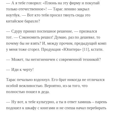
— А я тебе говорил: «Плюнь на эту фирму и покупай
только отечественное»! — Тарас лениво закрыл
ноутбук. — Вот кто тебя просил тянуть сюда это
китайское барахло?
— Сдуру принял поспешное решение, — признался
тот. — Сэкономить решил! Думаю, раз по дешевке, то
почему бы не взять? И, между прочим, предыдущий комп
у меня тоже сгорел. Продукция «Юпитера» [11], кстати.
— Может, ты негигиеничен с современной техникой?
— Иди к черту!
Тарас печально вздохнул. Его брат никогда не отличался
особой вежливостью. Вероятно, из-за того, что
полностью пошел в деда.
— Ну вот, к тебе культурно, а ты в ответ хамишь – парень
подошел к шкафу с книгами и не спеша начал перебирать