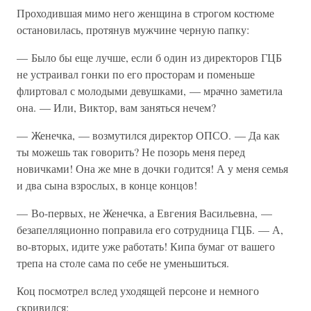
Проходившая мимо него женщина в строгом костюме
остановилась, протянув мужчине черную папку:
— Было бы еще лучше, если б один из директоров ГЦБ
не устраивал гонки по его просторам и поменьше
флиртовал с молодыми девушками, — мрачно заметила
она. — Или, Виктор, вам заняться нечем?
— Женечка, — возмутился директор ОПСО. — Да как
ты можешь так говорить? Не позорь меня перед
новичками! Она же мне в дочки годится! А у меня семья
и два сына взрослых, в конце концов!
— Во-первых, не Женечка, а Евгения Васильевна, —
безапелляционно поправила его сотрудница ГЦБ. — А,
во-вторых, идите уже работать! Кипа бумаг от вашего
трепа на столе сама по себе не уменьшиться.
Коц посмотрел вслед уходящей персоне и немного
скривился: