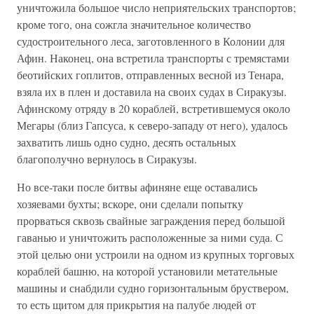
уничтожила большое число неприятельских транспортов;
кроме того, она сожгла значительное количество
судостроительного леса, заготовленного в Колонии для
Афин. Наконец, она встретила транспорты с тремястами
беотийских гоплитов, отправленных весной из Тенара,
взяла их в плен и доставила на своих судах в Сиракузы.
Афинскому отряду в 20 кораблей, встретившемуся около
Мегары (близ Гапсуса, к северо-западу от него), удалось
захватить лишь одно судно, десять остальных
благополучно вернулось в Сиракузы.
Но все-таки после битвы афиняне еще оставались
хозяевами бухты; вскоре, они сделали попытку
прорваться сквозь свайные заграждения перед большой
гаванью и уничтожить расположенные за ними суда. С
этой целью они устроили на одном из крупных торговых
кораблей башню, на которой установили метательные
машины и снабдили судно горизонтальным бруствером,
то есть щитом для прикрытия на палубе людей от