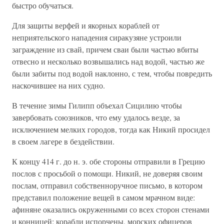
быстро обучаться.
Для защиты верфей и якорных кораблей от
неприятельского нападения сиракузяне устроили
заграждение из свай, причем сваи были частью вбиты
отвесно и несколько возвышались над водой, частью же
были забиты под водой наклонно, с тем, чтобы повредить
наскочившее на них судно.
В течение зимы Гилипп объехал Сицилию чтобы
завербовать союзников, что ему удалось везде, за
исключением мелких городов, тогда как Никий просидел
в своем лагере в бездействии.
К концу 414 г. до н. э. обе стороны отправили в Грецию
послов с просьбой о помощи. Никий, не доверяя своим
послам, отправил собственноручное письмо, в котором
представил положение вещей в самом мрачном виде:
афиняне оказались окруженными со всех сторон стенами
и конницей; корабли испорчены, морских офицеров