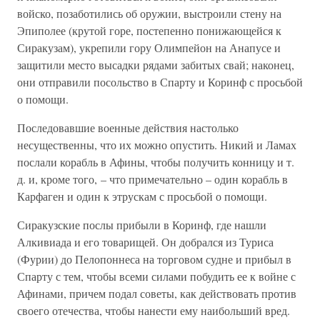
войско, позаботились об оружии, выстроили стену на
Эпиполее (крутой горе, постепенно понижающейся к
Сиракузам), укрепили гору Олимпейон на Анапусе и
защитили место высадки рядами забитых свай; наконец,
они отправили посольство в Спарту и Коринф с просьбой
о помощи.
Последовавшие военные действия настолько
несущественны, что их можно опустить. Никий и Ламах
послали корабль в Афины, чтобы получить конницу и т.
д. и, кроме того, – что примечательно – один корабль в
Карфаген и один к этрускам с просьбой о помощи.
Сиракузские послы прибыли в Коринф, где нашли
Алкивиада и его товарищей. Он добрался из Туриса
(Фурии) до Пелопоннеса на торговом судне и прибыл в
Спарту с тем, чтобы всеми силами побудить ее к войне с
Афинами, причем подал советы, как действовать против
своего отечества, чтобы нанести ему наибольший вред.