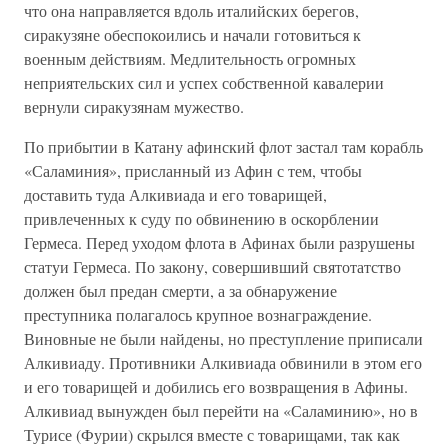
что она направляется вдоль италийских берегов,
сиракузяне обеспокоились и начали готовиться к
военным действиям. Медлительность огромных
неприятельских сил и успех собственной кавалерии
вернули сиракузянам мужество.
По прибытии в Катану афинский флот застал там корабль
«Саламиния», присланный из Афин с тем, чтобы
доставить туда Алкивиада и его товарищей,
привлеченных к суду по обвинению в оскорблении
Гермеса. Перед уходом флота в Афинах были разрушены
статуи Гермеса. По закону, совершивший святотатство
должен был предан смерти, а за обнаружение
преступника полагалось крупное вознаграждение.
Виновные не были найдены, но преступление приписали
Алкивиаду. Противники Алкивиада обвинили в этом его
и его товарищей и добились его возвращения в Афины.
Алкивиад вынужден был перейти на «Саламинию», но в
Турисе (Фурии) скрылся вместе с товарищами, так как