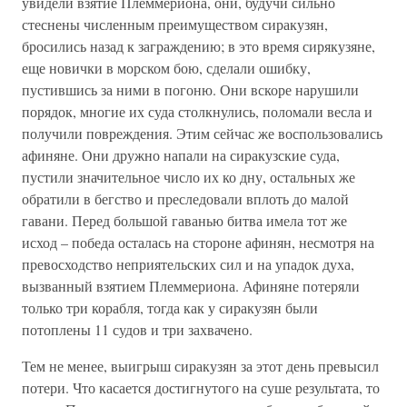
увидели взятие Племмериона, они, будучи сильно
стеснены численным преимуществом сиракузян,
бросились назад к заграждению; в это время сирякузяне,
еще новички в морском бою, сделали ошибку,
пустившись за ними в погоню. Они вскоре нарушили
порядок, многие их суда столкнулись, поломали весла и
получили повреждения. Этим сейчас же воспользовались
афиняне. Они дружно напали на сиракузские суда,
пустили значительное число их ко дну, остальных же
обратили в бегство и преследовали вплоть до малой
гавани. Перед большой гаванью битва имела тот же
исход – победа осталась на стороне афинян, несмотря на
превосходство неприятельских сил и на упадок духа,
вызванный взятием Племмериона. Афиняне потеряли
только три корабля, тогда как у сиракузян были
потоплены 11 судов и три захвачено.
Тем не менее, выигрыш сиракузян за этот день превысил
потери. Что касается достигнутого на суше результата, то