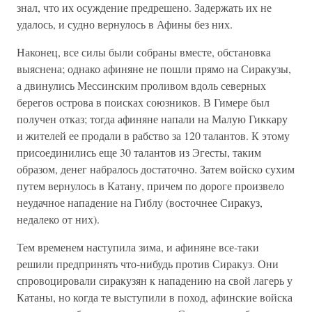
знал, что их осуждение предрешено. Задержать их не
удалось, и судно вернулось в Афины без них.
Наконец, все силы были собраны вместе, обстановка
выяснена; однако афиняне не пошли прямо на Сиракузы,
а двинулись Мессинским проливом вдоль северных
берегов острова в поисках союзников. В Гимере был
получен отказ; тогда афиняне напали на Малую Гиккару
и жителей ее продали в рабство за 120 талантов. К этому
присоединились еще 30 талантов из Эгесты, таким
образом, денег набралось достаточно. Затем войско сухим
путем вернулось в Катану, причем по дороге произвело
неудачное нападение на Гиблу (восточнее Сиракуз,
недалеко от них).
Тем временем наступила зима, и афиняне все-таки
решили предпринять что-нибудь против Сиракуз. Они
спровоцировали сиракузян к нападению на свой лагерь у
Катаны, но когда те выступили в поход, афинские войска