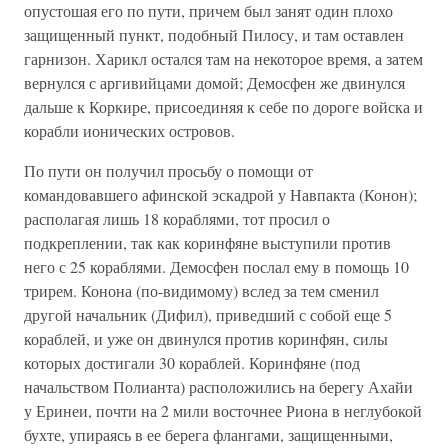
опустошая его по пути, причем был занят один плохо
защищенный пункт, подобный Пилосу, и там оставлен
гарнизон. Харикл остался там на некоторое время, а затем
вернулся с аргивийцами домой; Демосфен же двинулся
дальше к Коркире, присоединяя к себе по дороге войска и
корабли ионических островов.
По пути он получил просьбу о помощи от
командовавшего афинской эскадрой у Навпакта (Конон);
располагая лишь 18 кораблями, тот просил о
подкреплении, так как коринфяне выступили против
него с 25 кораблями. Демосфен послал ему в помощь 10
трирем. Конона (по-видимому) вслед за тем сменил
другой начальник (Дифил), приведший с собой еще 5
кораблей, и уже он двинулся против коринфян, силы
которых достигали 30 кораблей. Коринфяне (под
начальством Полианта) расположились на берегу Ахайи
у Еринеи, почти на 2 мили восточнее Риона в неглубокой
бухте, упираясь в ее берега флангами, защищенными,