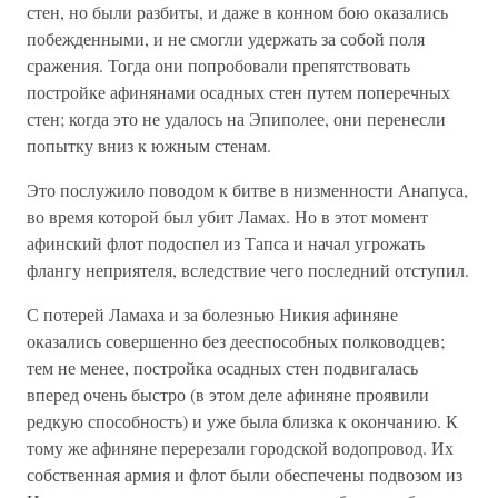
стен, но были разбиты, и даже в конном бою оказались
побежденными, и не смогли удержать за собой поля
сражения. Тогда они попробовали препятствовать
постройке афинянами осадных стен путем поперечных
стен; когда это не удалось на Эпиполее, они перенесли
попытку вниз к южным стенам.
Это послужило поводом к битве в низменности Анапуса,
во время которой был убит Ламах. Но в этот момент
афинский флот подоспел из Тапса и начал угрожать
флангу неприятеля, вследствие чего последний отступил.
С потерей Ламаха и за болезнью Никия афиняне
оказались совершенно без дееспособных полководцев;
тем не менее, постройка осадных стен подвигалась
вперед очень быстро (в этом деле афиняне проявили
редкую способность) и уже была близка к окончанию. К
тому же афиняне перерезали городской водопровод. Их
собственная армия и флот были обеспечены подвозом из