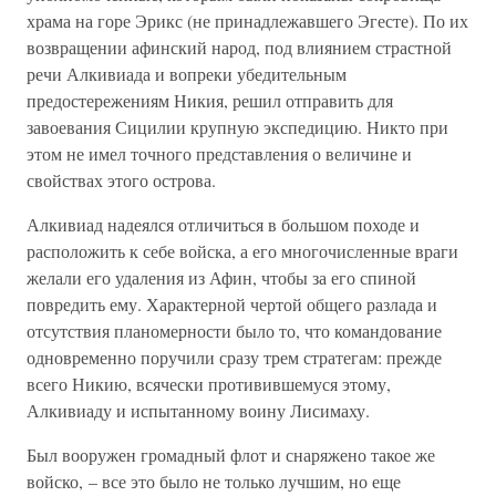
храма на горе Эрикс (не принадлежавшего Эгесте). По их
возвращении афинский народ, под влиянием страстной
речи Алкивиада и вопреки убедительным
предостережениям Никия, решил отправить для
завоевания Сицилии крупную экспедицию. Никто при
этом не имел точного представления о величине и
свойствах этого острова.
Алкивиад надеялся отличиться в большом походе и
расположить к себе войска, а его многочисленные враги
желали его удаления из Афин, чтобы за его спиной
повредить ему. Характерной чертой общего разлада и
отсутствия планомерности было то, что командование
одновременно поручили сразу трем стратегам: прежде
всего Никию, всячески противившемуся этому,
Алкивиаду и испытанному воину Лисимаху.
Был вооружен громадный флот и снаряжено такое же
войско, – все это было не только лучшим, но еще