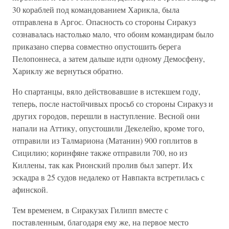
30 кораблей под командованием Харикла, была
отправлена в Аргос. Опасность со стороны Сиракуз
сознавалась настолько мало, что обоим командирам было
приказано сперва совместно опустошить берега
Пелопоннеса, а затем дальше идти одному Демосфену,
Хариклу же вернуться обратно.
Но спартанцы, вяло действовавшие в истекшем году,
теперь, после настойчивых просьб со стороны Сиракуз и
других городов, перешли в наступление. Весной они
напали на Аттику, опустошили Декелейю, кроме того,
отправили из Талмариона (Матанин) 900 гоплитов в
Сицилию; коринфяне также отправили 700, но из
Киллены, так как Рионский пролив был заперт. Их
эскадра в 25 судов недалеко от Навпакта встретилась с
афинской.
Тем временем, в Сиракузах Гилипп вместе с
поставленным, благодаря ему же, на первое место