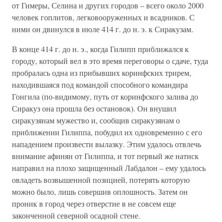
от Гимеры, Селина и других городов – всего около 2000
человек гоплитов, легковооруженных и всадников. С
ними он двинулся в июле 414 г. до н. э. к Сиракузам.
В конце 414 г. до н. э., когда Гилипп приближался к
городу, который вел в это время переговоры о сдаче, туда
пробралась одна из прибывших коринфских трирем,
находившаяся под командой способного командира
Гонгила (по-видимому, путь от коринфского залива до
Сиракуз она прошла без остановок). Он внушил
сиракузянам мужество и, сообщив сиракузянам о
приближении Гилиппа, побудил их одновременно с его
нападением произвести вылазку. Этим удалось отвлечь
внимание афинян от Гилиппа, и тот первый же натиск
направил на плохо защищенный Лабдалон – ему удалось
овладеть возвышенной позицией, потерять которую
можно было, лишь совершив оплошность. Затем он
проник в город через отверстие в не совсем еще
законченной северной осадной стене.