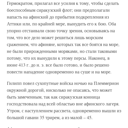
Гермократом, прилагал все усилия к тому, чтобы сделать
боеспособным сиракузский флот; они предполагали
напасть на афинский до прибытия подкрепления из
Аттики или, по крайней мере, вынудить его к бою. Оба
упорно отстаивали свою точку зрения, основываясь на
том, что все дело может решиться лишь морским
сражением, что афиняне, которых так все боятся на море,
не были прирожденными моряками, но стали таковыми
потому, что их вынудили к этому персы. Наконец, в
июне 413 г. до н. э. все было готово, и было решено
повести нападение одновременно на суше и на море.
Гилипп повел сухопутные войска ночью на Племмерион
окружной дорогой, нисколько не опасаясь, что может
быть замеченным, так как сиракузская конница
господствовала над всей областью вне афинского лагеря.
Утром, с наступлением рассвета, одновременно вышли из
большой гавани 35 трирем, а из малой – 45.