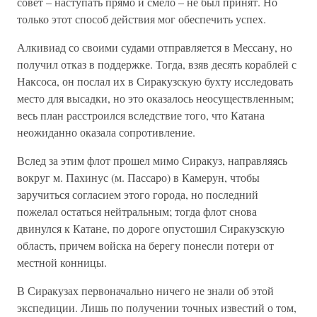
совет – наступать прямо и смело – не был принят. Но
только этот способ действия мог обеспечить успех.
Алкивиад со своими судами отправляется в Мессану, но
получил отказ в поддержке. Тогда, взяв десять кораблей с
Наксоса, он послал их в Сиракузскую бухту исследовать
место для высадки, но это оказалось неосуществленным;
весь план расстроился вследствие того, что Катана
неожиданно оказала сопротивление.
Вслед за этим флот прошел мимо Сиракуз, направляясь
вокруг м. Пахинус (м. Пассаро) в Камерун, чтобы
заручиться согласием этого города, но последний
пожелал остаться нейтральным; тогда флот снова
двинулся к Катане, по дороге опустошил Сиракузскую
область, причем войска на берегу понесли потери от
местной конницы.
В Сиракузах первоначально ничего не знали об этой
экспедиции. Лишь по получении точных известий о том,