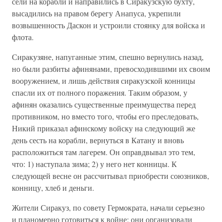
сели на корабли и направились в Сиракузскую бухту,
высадились на правом берегу Анапуса, укрепили
возвышенность Даскон и устроили стоянку для войска и
флота.
Сиракузяне, напуганные этим, спешно вернулись назад,
но были разбиты афинянами, превосходившими их своим
вооружением, и лишь действия сиракузской конницы
спасли их от полного поражения. Таким образом, у
афинян оказались существенные преимущества перед
противником, но вместо того, чтобы его преследовать,
Никий приказал афинскому войску на следующий же
день сесть на корабли, вернуться в Катану и вновь
расположиться там лагерем. Он оправдвывал это тем,
что: 1) наступала зима; 2) у него нет конницы. К
следующей весне он рассчитывал приобрести союзников,
конницу, хлеб и деньги.
Жители Сиракуз, по совету Гермократа, начали серьезно
и планомерно готовиться к войне; они организовали