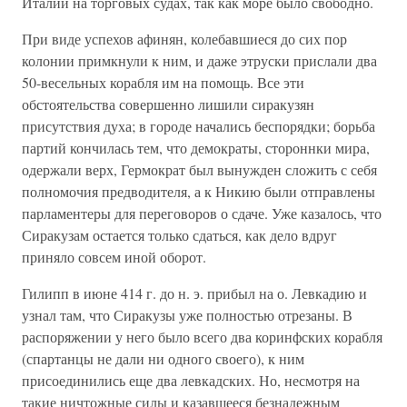
Италии на торговых судах, так как море было свободно.
При виде успехов афинян, колебавшиеся до сих пор
колонии примкнули к ним, и даже этруски прислали два
50-весельных корабля им на помощь. Все эти
обстоятельства совершенно лишили сиракузян
присутствия духа; в городе начались беспорядки; борьба
партий кончилась тем, что демократы, стороннки мира,
одержали верх, Гермократ был вынужден сложить с себя
полномочия предводителя, а к Никию были отправлены
парламентеры для переговоров о сдаче. Уже казалось, что
Сиракузам остается только сдаться, как дело вдруг
приняло совсем иной оборот.
Гилипп в июне 414 г. до н. э. прибыл на о. Левкадию и
узнал там, что Сиракузы уже полностью отрезаны. В
распоряжении у него было всего два коринфских корабля
(спартанцы не дали ни одного своего), к ним
присоединились еще два левкадских. Но, несмотря на
такие ничтожные силы и казавшееся безнадежным