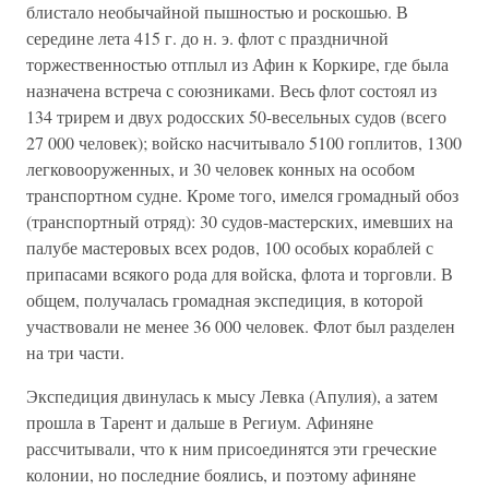
блистало необычайной пышностью и роскошью. В
середине лета 415 г. до н. э. флот с праздничной
торжественностью отплыл из Афин к Коркире, где была
назначена встреча с союзниками. Весь флот состоял из
134 трирем и двух родосских 50-весельных судов (всего
27 000 человек); войско насчитывало 5100 гоплитов, 1300
легковооруженных, и 30 человек конных на особом
транспортном судне. Кроме того, имелся громадный обоз
(транспортный отряд): 30 судов-мастерских, имевших на
палубе мастеровых всех родов, 100 особых кораблей с
припасами всякого рода для войска, флота и торговли. В
общем, получалась громадная экспедиция, в которой
участвовали не менее 36 000 человек. Флот был разделен
на три части.
Экспедиция двинулась к мысу Левка (Апулия), а затем
прошла в Тарент и дальше в Региум. Афиняне
рассчитывали, что к ним присоединятся эти греческие
колонии, но последние боялись, и поэтому афиняне