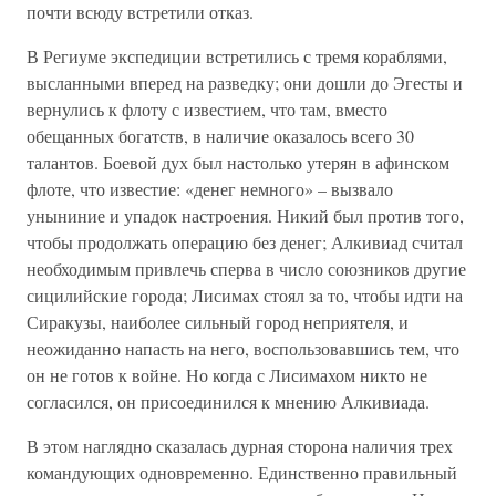
почти всюду встретили отказ.
В Региуме экспедиции встретились с тремя кораблями,
высланными вперед на разведку; они дошли до Эгесты и
вернулись к флоту с известием, что там, вместо
обещанных богатств, в наличие оказалось всего 30
талантов. Боевой дух был настолько утерян в афинском
флоте, что известие: «денег немного» – вызвало
уныниние и упадок настроения. Никий был против того,
чтобы продолжать операцию без денег; Алкивиад считал
необходимым привлечь сперва в число союзников другие
сицилийские города; Лисимах стоял за то, чтобы идти на
Сиракузы, наиболее сильный город неприятеля, и
неожиданно напасть на него, воспользовавшись тем, что
он не готов к войне. Но когда с Лисимахом никто не
согласился, он присоединился к мнению Алкивиада.
В этом наглядно сказалась дурная сторона наличия трех
командующих одновременно. Единственно правильный