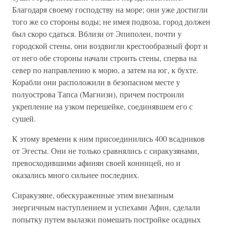
Благодаря своему господству на море; они уже достигли
того же со стороны воды; не имея подвоза, город должен
был скоро сдаться. Вблизи от Эпиполеи, почти у
городской стены, они воздвигли крестообразный форт и
от него обе стороны начали строить стены, сперва на
север по направлению к морю, а затем на юг, к бухте.
Корабли они расположили в безопасном месте у
полуострова Тапса (Магнизи), причем построили
укрепление на узком перешейке, соединявшем его с
сушей.
К этому времени к ним присоединились 400 всадников
от Эгесты. Они не только сравнялись с сиракузянами,
превосходившими афинян своей конницей, но и
оказались много сильнее последних.
Сиракузяне, обескураженные этим внезапным
энергичным наступлением и успехами Афин, сделали
попытку путем вылазки помешать постройке осадных