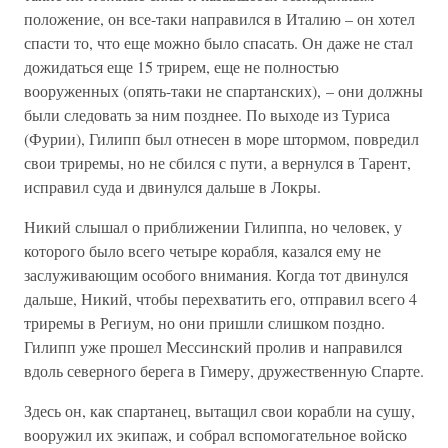
положение, он все-таки направился в Италию – он хотел
спасти то, что еще можно было спасать. Он даже не стал
дожидаться еще 15 трирем, еще не полностью
вооруженных (опять-таки не спартанских), – они должны
были следовать за ним позднее. По выходе из Туриса
(Фурии), Гилипп был отнесен в море штормом, повредил
свои триремы, но не сбился с пути, а вернулся в Тарент,
исправил суда и двинулся дальше в Локры.
Никий слышал о приближении Гилиппа, но человек, у
которого было всего четыре корабля, казался ему не
заслуживающим особого внимания. Когда тот двинулся
дальше, Никий, чтобы перехватить его, отправил всего 4
триремы в Региум, но они пришли слишком поздно.
Гилипп уже прошел Мессинский пролив и направился
вдоль северного берега в Гимеру, дружественную Спарте.
Здесь он, как спартанец, вытащил свои корабли на сушу,
вооружил их экипаж, и собрал вспомогательное войско