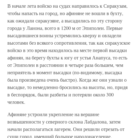
В начале лета войско на судах направилось к Сиракузам,
чтобы напасть на город, но афиняне не вошли в бухту,
как ожидали сиракузяне, а высадились по эту сторону
города у Лаиона, всего в 1200 м от Эпиполеи. Первые
высадившиеся воины устремились кверху и овладели
высотами без всякого сопротивления, так как сиракузское
войско в это время находилось на месте первой высадки
афинян, на берегу бухты к югу от устья Анапуса, то есть
от Эпиполеи в расстоянии в четыре раза большем, чем
неприятель в момент высадки (по-видимому, высадка
была произведена очень быстро). Когда же они узнали о
высадке, то немедленно бросились на высоты, но, придя
в беспорядок, были разбиты и потеряли около 300
человек.
Афиняне устроили укрепление на вершине
возвышенности у северного склона Лабдалона, затем
начали располагаться лагерем. Они решили отрезать от
суши город, имевший большое народонаселение.