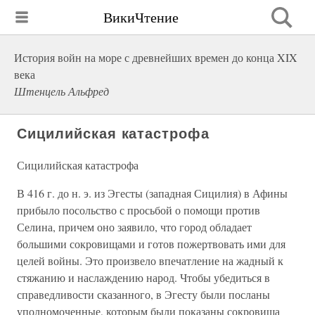
ВикиЧтение
История войн на море с древнейших времен до конца XIX
века
Штенцель Альфред
Сицилийская катастрофа
Сицилийская катастрофа
В 416 г. до н. э. из Эгесты (западная Сицилия) в Афины
прибыло посольство с просьбой о помощи против
Селина, причем оно заявило, что город обладает
большими сокровищами и готов пожертвовать ими для
целей войны. Это произвело впечатление на жадный к
стяжанию и наслаждению народ. Чтобы убедиться в
справедливости сказанного, в Эгесту были посланы
уполномоченные, которым были показаны сокровища