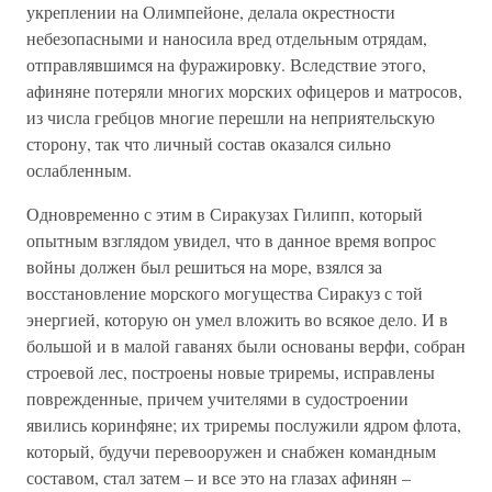
укреплении на Олимпейоне, делала окрестности
небезопасными и наносила вред отдельным отрядам,
отправлявшимся на фуражировку. Вследствие этого,
афиняне потеряли многих морских офицеров и матросов,
из числа гребцов многие перешли на неприятельскую
сторону, так что личный состав оказался сильно
ослабленным.
Одновременно с этим в Сиракузах Гилипп, который
опытным взглядом увидел, что в данное время вопрос
войны должен был решиться на море, взялся за
восстановление морского могущества Сиракуз с той
энергией, которую он умел вложить во всякое дело. И в
большой и в малой гаванях были основаны верфи, собран
строевой лес, построены новые триремы, исправлены
поврежденные, причем учителями в судостроении
явились коринфяне; их триремы послужили ядром флота,
который, будучи перевооружен и снабжен командным
составом, стал затем – и все это на глазах афинян –