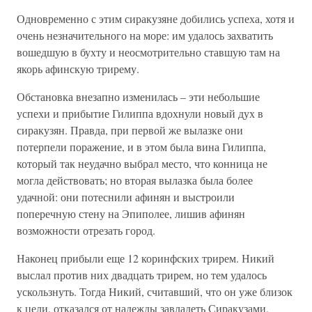
Одновременно с этим сиракузяне добились успеха, хотя и
очень незначительного на море: им удалось захватить
вошедшую в бухту и неосмотрительно ставшую там на
якорь афинскую трирему.
Обстановка внезапно изменилась – эти небольшие
успехи и прибытие Гилиппа вдохнули новый дух в
сиракузян. Правда, при первой же вылазке они
потерпели поражение, и в этом была вина Гилиппа,
который так неудачно выбрал место, что конница не
могла действовать; но вторая вылазка была более
удачной: они потеснили афинян и выстроили
поперечную стену на Эпиполее, лишив афинян
возможности отрезать город.
Наконец прибыли еще 12 коринфских трирем. Никий
выслал против них двадцать трирем, но тем удалось
ускользнуть. Тогда Никий, считавший, что он уже близок
к цели, отказался от надежды завладеть Сиракузами,