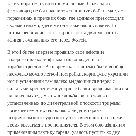
таким образом, сухопутными силами. Сначала их
флотоводец не был расположен принять бой, памятуя о
поражениях в прежних боях, где афиняне превосходили
своими силами, здесь же они тоже были сильнее. Но
потом, решившись, он в строе фронта двинул флот на
афинян, ожидавших его перед бухтой.
В этой битве впервые проявило свое действие
изобретенное коринфянами нововведение в
кораблестроении. В то время как триремы были вообще
насколько можно легкой постройки, коринфяне укрепили
нос и установили там далеко выдающийся вперед с
сильными креплениями упорные балки вроде имевшихся
на парусных судах кат– и фиш-балок, но только
установленных по диаметральной плоскости триремы.
Назначением этих балок было не дать тарану
неприятельского судна коснуться своего носа и в то же
время врезаться в нос неприятеля. В этом бою афинянам,
применявшим тактику тарана, удалось пустить ко дну