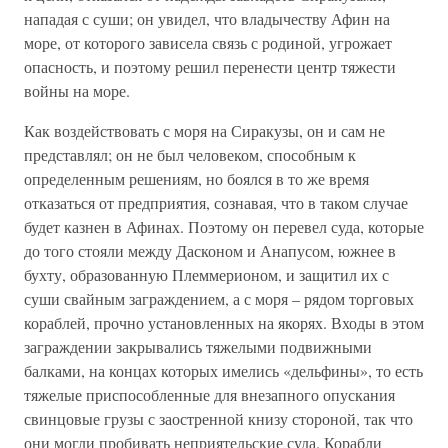
нападая с суши; он увидел, что владычеству Афин на
море, от которого зависела связь с родиной, угрожает
опасность, и поэтому решил перенести центр тяжести
войны на море.
Как воздействовать с моря на Сиракузы, он и сам не
представлял; он не был человеком, способным к
определенным решениям, но боялся в то же время
отказаться от предприятия, сознавая, что в таком случае
будет казнен в Афинах. Поэтому он перевел суда, которые
до того стояли между Дасконом и Анапусом, южнее в
бухту, образованную Племмерионом, и защитил их с
суши свайным заграждением, а с моря – рядом торговых
кораблей, прочно установленных на якорях. Входы в этом
заграждении закрывались тяжелыми подвижными
балками, на концах которых имелись «дельфины», то есть
тяжелые приспособленные для внезапного опускания
свинцовые грузы с заостренной книзу стороной, так что
они могли пробивать неприятельские суда. Корабли