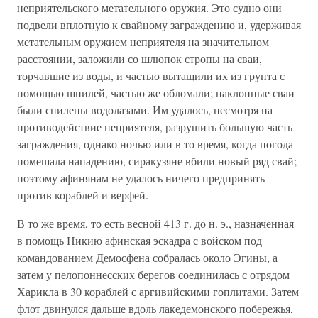
неприятельского метательного оружия. Это судно они
подвели вплотную к свайному заграждению и, удерживая
метательным оружием неприятеля на значительном
расстоянии, заложили со шлюпок стропы на сваи,
торчавшие из воды, и частью вытащили их из грунта с
помощью шпилей, частью же обломали; наклонные сваи
были спилены водолазами. Им удалось, несмотря на
противодействие неприятеля, разрушить большую часть
заграждения, однако ночью или в то время, когда погода
помешала нападению, сиракузяне вбили новый ряд свай;
поэтому афинянам не удалось ничего предпринять
против кораблей и верфей.
В то же время, то есть весной 413 г. до н. э., назначенная
в помощь Никию афинская эскадра с войском под
командованием Демосфена собралась около Эгины, а
затем у пелопоннесских берегов соединилась с отрядом
Харикла в 30 кораблей с аргивийскими гоплитами. Затем
флот двинулся дальше вдоль лакедемонского побережья,