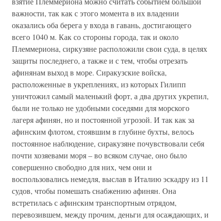
взятие Племмериона можно считать событием большой
важности, так как с этого момента в их владении
оказались оба берега у входа в гавань, достигающего
всего 1040 м. Как со стороны города, так и около
Племмериона, сиркузяне расположили свои суда, в целях
защиты последнего, а также и с тем, чтобы отрезать
афинянам выход в море. Сиракузские войска,
расположенные в укреплениях, из которых Гилипп
уничтожил самый маленький форт, а два других укрепил,
были не только не удобными соседями для морского
лагеря афинян, но и постоянной угрозой. И так как за
афинским флотом, стоявшим в глубине бухты, велось
постоянное наблюдение, сиракузяне почувствовали себя
почти хозяевами моря – во всяком случае, оно было
совершенно свободно для них, чем они и
воспользовались немедля, выслав в Италию эскадру из 11
судов, чтобы помешать снабжению афинян. Она
встретилась с афинским транспортным отрядом,
перевозившем, между прочим, деньги для осаждающих, и