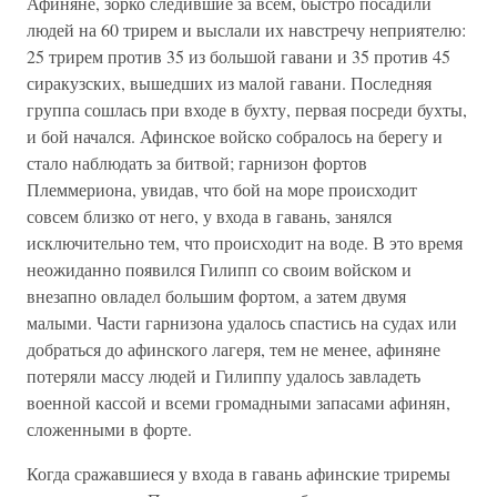
Афиняне, зорко следившие за всем, быстро посадили
людей на 60 трирем и выслали их навстречу неприятелю:
25 трирем против 35 из большой гавани и 35 против 45
сиракузских, вышедших из малой гавани. Последняя
группа сошлась при входе в бухту, первая посреди бухты,
и бой начался. Афинское войско собралось на берегу и
стало наблюдать за битвой; гарнизон фортов
Племмериона, увидав, что бой на море происходит
совсем близко от него, у входа в гавань, занялся
исключительно тем, что происходит на воде. В это время
неожиданно появился Гилипп со своим войском и
внезапно овладел большим фортом, а затем двумя
малыми. Части гарнизона удалось спастись на судах или
добраться до афинского лагеря, тем не менее, афиняне
потеряли массу людей и Гилиппу удалось завладеть
военной кассой и всеми громадными запасами афинян,
сложенными в форте.
Когда сражавшиеся у входа в гавань афинские триремы