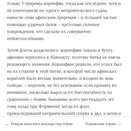
только 3 триремы коринфян, тогда как последние, хотя и
не уничтожили ни одного неприятельского судна,
нанесли семи афинским триремам – и большей частью
помощью ударных балок – настолько сильные
повреждения, что сделали их совершенно
небоеспособными.
Затем флоты разделились: коринфяне пошли в бухту,
афиняне вернулись к Навпакту, поэтому битва не имела
решающего значения. Коринфяне решили, что успех был
на их стороне в этой битве, в которой число афинских
кораблей было весьма значительно, и воздвигли знак
победы, – впрочем, не без основания, если принять во
внимание, насколько выросла их боеспособность по
сравнению с боями, бывшими всего шестнадцать лет
тому назад при Формионе, когда их флот,
превосходивший неприятельский сперва в два, а затем и
в семь раз, был разбит и обращен в бегство. Но свою
←
→
Упадок морского могущества Афин
Поражение Афин
прямую задачу проводить вспомогательное