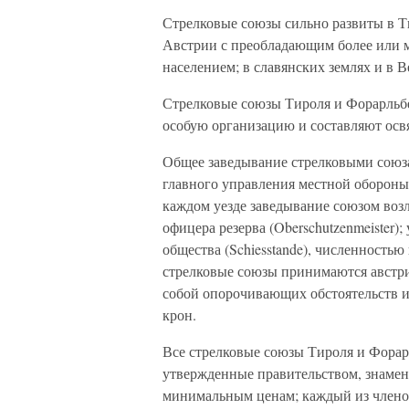
Стрелковые союзы сильно развиты в Т
Австрии с преобладающим более или 
населением; в славянских землях и в 
Стрелковые союзы Тироля и Форарльбер
особую организацию и составляют осв
Общее заведывание стрелковыми союза
главного управления местной обороны э
каждом уезде заведывание союзом воз
офицера резерва (Oberschutzenmeister)
общества (Schiesstande), численностью
стрелковые союзы принимаются австри
собой опорочивающих обстоятельств и
крон.
Все стрелковые союзы Тироля и Форар
утвержденные правительством, знамен
минимальным ценам; каждый из членов