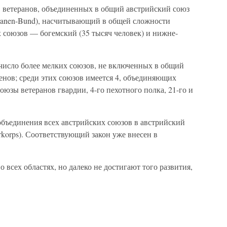
 ветеранов, объединенных в общий австрийский союз
Veteranen-Bund), насчитывающий в общей сложности
х союзов — богемский (35 тысяч человек) и нижне-
 число более мелких союзов, не включенных в общий
енов; среди этих союзов имеется 4, объединяющих
юзы ветеранов гвардии, 4-го пехотного полка, 21-го и
объединения всех австрийских союзов в австрийский
erkorps). Соответствующий закон уже внесен в
 всех областях, но далеко не достигают того развития,