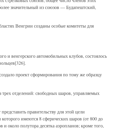
их стрелковых союзов; общее число членов этих
иболее значительный из союзов — Будапештский,
 областях Венгрии созданы особые комитеты для
кого и венгерского автомобильных клубов, состоялось
ольцев[326].
создало проект сформирования по тому же образцу
из трех отделений: свободных шаров, управляемых
представить правительству для этой цели
 которого имеются 8 сферических шаров (от 800 до
в и около полутора десятка аэропланов; кроме того,