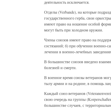
деятельность исключается.
Отделы (Verbande), на которые подраз
государственного герба, свои оркестр
имеют право на ношение особой формы
могут быть при холодном оружии.
Члены союзов имеют право на поддержк
состязаний; б) при обучении военно-с
лечении в военно-лечебных заведения
В большинстве союзов введено взаимно
болезней и смерти.
В военное время союзы ветеранов могу
тылу армии и на родине, в помощь ла
Каждый союз ветеранов (Veteranenverei
свою очередь на группы (Korperschaft
большинстве случаев, с территориаль