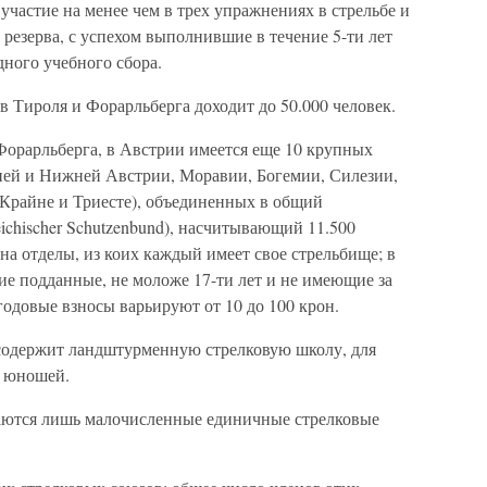
участие на менее чем в трех упражнениях в стрельбе и
 резерва, с успехом выполнившие в течение 5-ти лет
дного учебного сбора.
 Тироля и Форарльберга доходит до 50.000 человек.
орарльберга, в Австрии имеется еще 10 крупных
ней и Нижней Австрии, Моравии, Богемии, Силезии,
Крайне и Триесте), объединенных в общий
ichischer Schutzenbund), насчитывающий 11.500
на отделы, из коих каждый имеет свое стрельбище; в
е подданные, не моложе 17-ти лет и не имеющие за
одовые взносы варьируют от 10 до 100 крон.
содержит ландштурменную стрелковую школу, для
х юношей.
чаются лишь малочисленные единичные стрелковые