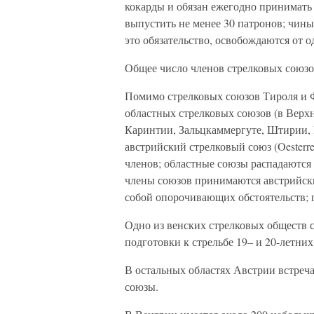
кокарды и обязан ежегодно принимать 
выпустить не менее 30 патронов; чины
это обязательство, освобождаются от о
Общее число членов стрелковых союзов
Помимо стрелковых союзов Тироля и Ф
областных стрелковых союзов (в Верх
Каринтии, Зальцкаммергуте, Штирии, 
австрийский стрелковый союз (Oesterre
членов; областные союзы распадаются 
члены союзов принимаются австрийски
собой опорочивающих обстоятельств; г
Одно из венских стрелковых обществ 
подготовки к стрельбе 19– и 20-летни
В остальных областях Австрии встре
союзы.