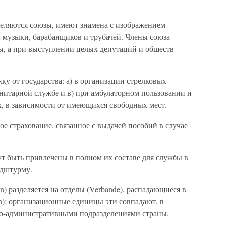
деляются союзы, имеют знамена с изображением
ы музыки, барабанщиков и трубачей. Члены союза
, а при выступлении целых депутаций и обществ
у от государства: а) в организации стрелковых
анитарной службе и в) при амбулаторном пользовании и
х, в зависимости от имеющихся свободных мест.
е страхование, связанное с выдачей пособий в случае
т быть привлечены в полном их составе для службы в
ндштурму.
n) разделяется на отделы (Verbande), распадающиеся в
en); организационные единицы эти совпадают, в
но-административными подразделениями страны.