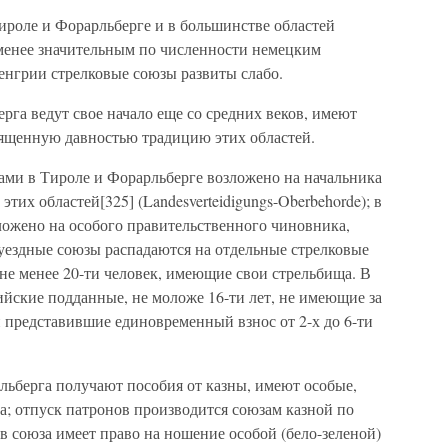
ироле и Форарльберге и в большинстве областей
менее значительным по численности немецким
Венгрии стрелковые союзы развиты слабо.
га ведут свое начало еще со средних веков, имеют
ященную давностью традицию этих областей.
ми в Тироле и Форарльберге возложено на начальника
тих областей[325] (Landesverteidigungs-Oberbehorde); в
ложено на особого правительственного чиновника,
; уездные союзы распадаются на отдельные стрелковые
 не менее 20-ти человек, имеющие свои стрельбища. В
йские подданные, не моложе 16-ти лет, не имеющие за
 представившие единовременный взнос от 2-х до 6-ти
льберга получают пособия от казны, имеют особые,
а; отпуск патронов производится союзам казной по
 союза имеет право на ношение особой (бело-зеленой)