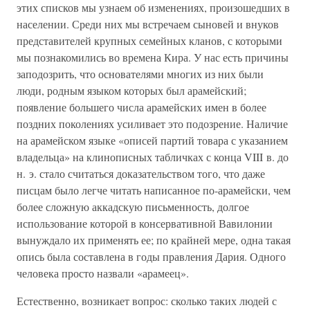
этих списков мы узнаем об изменениях, произошедших в
населении. Среди них мы встречаем сыновей и внуков
представителей крупных семейных кланов, с которыми
мы познакомились во времена Кира. У нас есть причины
заподозрить, что основателями многих из них были
люди, родным языком которых был арамейский;
появление большего числа арамейских имен в более
поздних поколениях усиливает это подозрение. Наличие
на арамейском языке «описей партий товара с указанием
владельца» на клинописных табличках с конца VIII в. до
н. э. стало считаться доказательством того, что даже
писцам было легче читать написанное по-арамейски, чем
более сложную аккадскую письменность, долгое
использование которой в консервативной Вавилонии
вынуждало их применять ее; по крайней мере, одна такая
опись была составлена в годы правления Дария. Одного
человека просто назвали «арамеец».
Естественно, возникает вопрос: сколько таких людей с