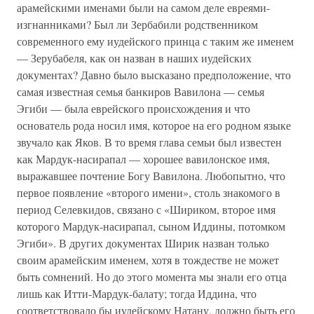
арамейскими именами были на самом деле евреями-
изгнанниками? Был ли Зербабили родственником
современного ему иудейского принца с таким же именем
— Зерубабеля, как он назван в наших иудейских
документах? Давно было высказано предположение, что
самая известная семья банкиров Вавилона — семья
Эгиби — была еврейского происхождения и что
основатель рода носил имя, которое на его родном языке
звучало как Яков. В то время глава семьи был известен
как Мардук-насирапал — хорошее вавилонское имя,
выражавшее почтение Богу Вавилона. Любопытно, что
первое появление «второго имени», столь знакомого в
период Селевкидов, связано с «Шириком, второе имя
которого Мардук-насирапал, сыном Иддины, потомком
Эгиби». В других документах Ширик назван только
своим арамейским именем, хотя в тождестве не может
быть сомнений. Но до этого момента мы знали его отца
лишь как Итти-Мардук-балату; тогда Иддина, что
соответствовало бы иудейскому Натану, должно быть его