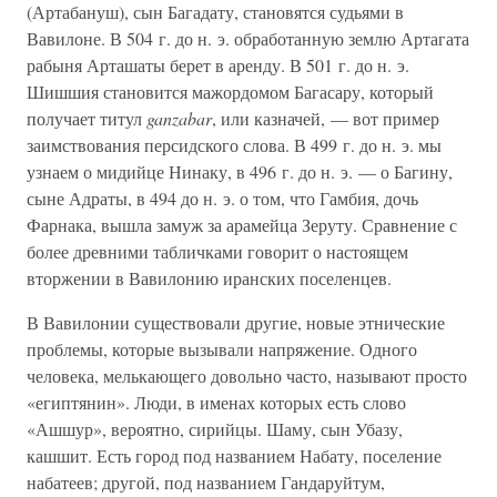
(Артабануш), сын Багадату, становятся судьями в
Вавилоне. В 504 г. до н. э. обработанную землю Артагата
рабыня Арташаты берет в аренду. В 501 г. до н. э.
Шишшия становится мажордомом Багасару, который
получает титул
ganzabar
, или казначей, — вот пример
заимствования персидского слова. В 499 г. до н. э. мы
узнаем о мидийце Нинаку, в 496 г. до н. э. — о Багину,
сыне Адраты, в 494 до н. э. о том, что Гамбия, дочь
Фарнака, вышла замуж за арамейца Зеруту. Сравнение с
более древними табличками говорит о настоящем
вторжении в Вавилонию иранских поселенцев.
В Вавилонии существовали другие, новые этнические
проблемы, которые вызывали напряжение. Одного
человека, мелькающего довольно часто, называют просто
«египтянин». Люди, в именах которых есть слово
«Ашшур», вероятно, сирийцы. Шаму, сын Убазу,
кашшит. Есть город под названием Набату, поселение
набатеев; другой, под названием Гандаруйтум,