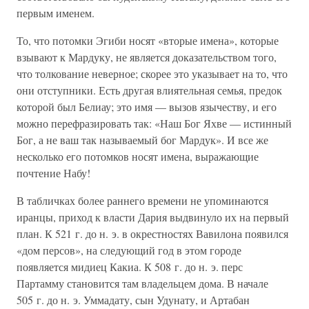
первым именем.
То, что потомки Эгиби носят «вторые имена», которые
взывают к Мардуку, не является доказательством того,
что толкование неверное; скорее это указывает на то, что
они отступники. Есть другая влиятельная семья, предок
которой был Белиау; это имя — вызов язычеству, и его
можно перефразировать так: «Наш Бог Яхве — истинный
Бог, а не ваш так называемый бог Мардук». И все же
несколько его потомков носят имена, выражающие
почтение Набу!
В табличках более раннего времени не упоминаются
иранцы, приход к власти Дария выдвинуло их на первый
план. К 521 г. до н. э. в окрестностях Вавилона появился
«дом персов», на следующий год в этом городе
появляется мидиец Какиа. К 508 г. до н. э. перс
Партамму становится там владельцем дома. В начале
505 г. до н. э. Уммадату, сын Удунату, и Артабан