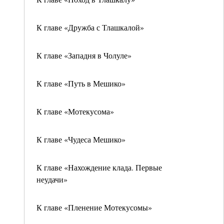
К главе «Дружба с Тлашкалой»
К главе «Западня в Чолуле»
К главе «Путь в Мешико»
К главе «Мотекусома»
К главе «Чудеса Мешико»
К главе «Нахождение клада. Первые
неудачи»
К главе «Пленение Мотекусомы»