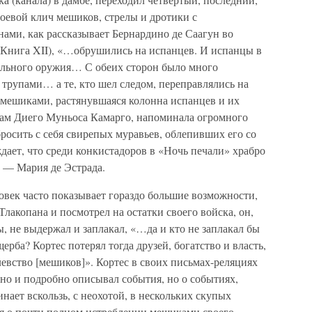
боевой клич мешиков, стрелы и дротики с
ами, как рассказывает Бернардино де Саагун во
Книга XII), «…обрушились на испанцев. И испанцы в
рельного оружия… С обеих сторон было много
трупами… а те, кто шел следом, переправлялись на
 мешиками, растянувшаяся колонна испанцев и их
вам Диего Муньоса Камарго, напоминала огромного
сбросить с себя свирепых муравьев, облепивших его со
ждает, что среди конкистадоров в «Ночь печали» храбро
а — Мария де Эстрада.
овек часто показывает гораздо большие возможности,
Тлакопана и посмотрел на остатки своего войска, он,
, не выдержал и заплакал, «…да и кто не заплакал бы
щерба? Кортес потерял тогда друзей, богатство и власть,
левство [мешиков]». Кортес в своих письмах-реляциях
но и подробно описывал события, но о событиях,
ает вскользь, с неохотой, в нескольких скупых
ия о почти полном истреблении мешиками своего