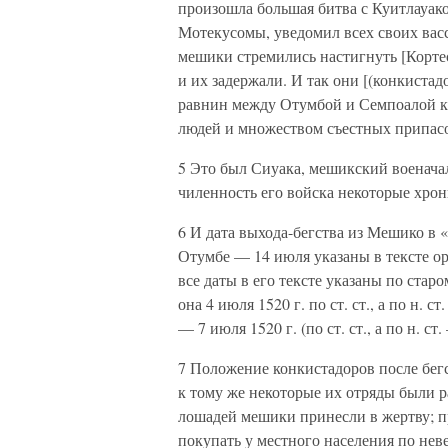
произошла большая битва с Куитлауако
Мотекусомы, уведомил всех своих васс
мешики стремились настигнуть [Корт
и их задержали. И так они [(конкистад
равнин между Отумбой и Семпоалой к
людей и множеством съестных припас
5 Это был Сиуака, мешикский военачаль
чиленность его войска некоторые хрон
6 И дата выхода-бегства из Мешико в 
Отумбе — 14 июля указаны в тексте о
все даты в его тексте указаны по стар
она 4 июля 1520 г. по ст. ст., а по н. 
— 7 июля 1520 г. (по ст. ст., а по н. ст
7 Положение конкистадоров после бег
к тому же некоторые их отряды были 
лошадей мешики принесли в жертву; п
покупать у местного населения по нев