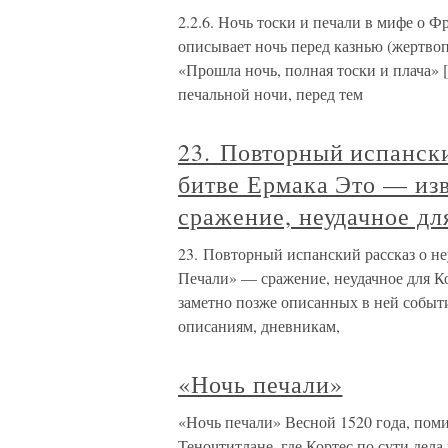
2.2.6. Ночь тоски и печали в мифе о 
описывает ночь перед казнью (жертво
«Прошла ночь, полная тоски и плача» [
печальной ночи, перед тем
23. Повторный испански
битве Ермака Это — из
сражение, неудачное дл
23. Повторный испанский рассказ о н
Печали» — сражение, неудачное для Ко
заметно позже описанных в ней событ
описаниям, дневникам,
«Ночь печали»
«Ночь печали» Весной 1520 года, поми
Теночтитлане, где Кортес по сути дела