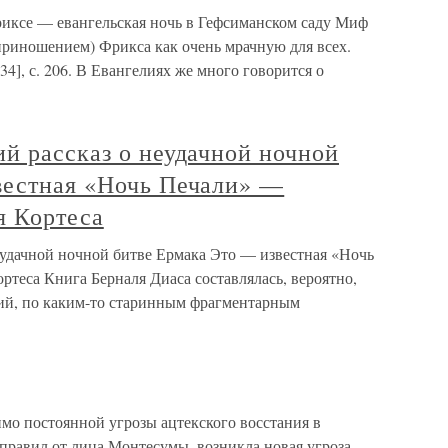
Фриксе — евангельская ночь в Гефсиманском саду Миф
приношением) Фрикса как очень мрачную для всех.
34], с. 206. В Евангелиях же много говорится о
й рассказ о неудачной ночной
вестная «Ночь Печали» —
я Кортеса
еудачной ночной битве Ермака Это — известная «Ночь
ртеса Книга Берналя Диаса составлялась, вероятно,
ий, по каким-то старинным фрагментарным
мо постоянной угрозы ацтекского восстания в
 правил от лица Монтесумы, возникла новая угроза.