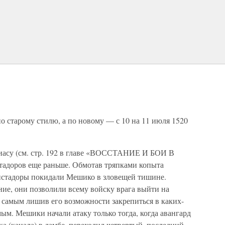
(по старому стилю, а по новому — с 10 на 11 июля 1520
Диасу (см. стр. 192 в главе «ВОССТАНИЕ И БОИ В
адоров еще раньше. Обмотав тряпками копыта
истадоры покидали Мешико в зловещей тишине.
е, они позволили всему войску врага выйти на
 самым лишив его возможности закрепиться в каких-
мым. Мешики начали атаку только тогда, когда авангард
а (канала) в дамбе, переходил четвертый, последний,