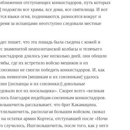
приближении отступающих конкистадоров, путь которых
 подожгли все храмы, все дома, все святилища. И вот
тся языки огня, поднимаются, разносятся вокруг и
время за испанцами неотступно следовали местные
дес пишет, что эта лошадь была съедена с кожей и
ус знаменитой неаполитанской колбасы и телячьего
нкистадоров длилось уже несколько дней, они обошли
мбы, где их встретило войско мешиков и их
союзники не смогли победить конкистадоров. И, как
ишь немногим [мешикам и их союзникам] удалось
 они [(испанцы и их союзники)] довольные
едовали все их носильщики». Скорее всего «великая
ялось благодаря индейцам-союзникам конкистадоров.
ильшочитль рассказывает, что брат Какамацина,
тлильшочитль, располагая большим войском, сковал
на остатки армии Кортеса, отступавшей после «Ночи
то случилось, Иштлильшочитль, после того, как у него