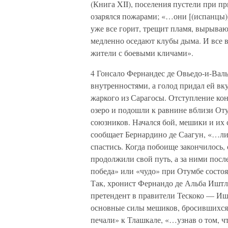
(Книга XII), поселения пустели при 
озарялся пожарами; «…они [(испанцы)]
уже все горит, трещит пламя, вырываю
медленно оседают клубы дыма. И все 
жители с боевыми кличами».
4 Гонсало Фернандес де Овьедо-и-Валь
внутренностями, а голод придал ей вк
жаркого из Сарагосы. Отступление ко
озеро и подошли к равнине вблизи Оту
союзников. Начался бой, мешики и их 
сообщает Бернардино де Саагун, «…л
спастись. Когда побоище закончилось,
продолжили свой путь, а за ними посл
победа» или «чудо» при Отумбе состо
Так, хронист Фернандо де Альба Иштл
претендент в правители Тескоко — Иш
основные силы мешиков, бросившихся 
печали» к Тлашкале, «…узнав о том, ч