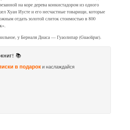
резанной на коре дерева конкистадором из одного
ошел Хуан Иусте и его несчастные товарищи, которые
зможным отдать золотой слиток стоимостью в 800
к».
авильное, у Берналя Диаса — Гуаолипар (Guaolipar).
книг! 📚
писки в подарок
и наслаждайся