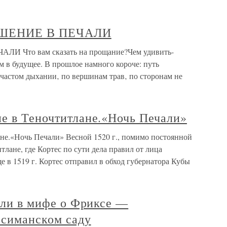
ШЕНИЕ В ПЕЧАЛИ
 Что вам сказать на прощание?Чем удивить-
м в будущее. В прошлое намного короче: путь
частом дыхании‚ по вершинам трав‚ по сторонам не
ие в Теночтитлане.«Ночь Печали»
ане.«Ночь Печали» Весной 1520 г., помимо постоянной
тлане, где Кортес по сути дела правил от лица
е в 1519 г. Кортес отправил в обход губернатора Кубы
чали в мифе о Фриксе —
фсиманском саду