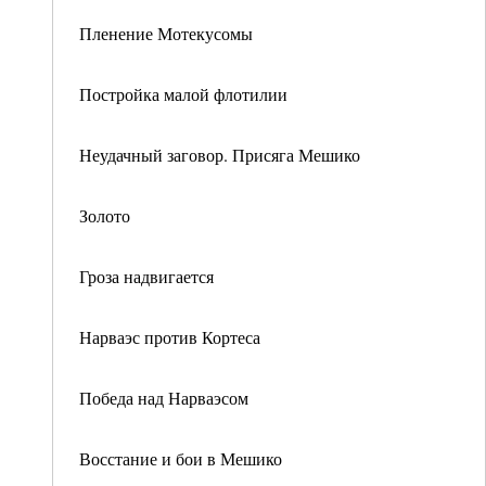
Пленение Мотекусомы
Постройка малой флотилии
Неудачный заговор. Присяга Мешико
Золото
Гроза надвигается
Нарваэс против Кортеса
Победа над Нарваэсом
Восстание и бои в Мешико