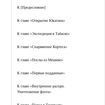
К [Предисловию]
К главе «Открытие Юкатана»
К главе «Экспедиция в Табаско»
К главе «Снаряжение Кортеса»
К главе «Послы из Мешико»
К главе «Первые подданные»
К главе «Внутренние распри.
Уничтожение флота»
К главе «Поход в Тлашкалу»