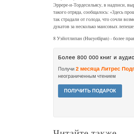
Эррере-и-Тордесильясу, в надписи, вы
такого отряда, сообщалось: «Здесь пр
так страдали от голода, что сочли во
дукатов за несколько маисовых лепеше
8 Уэйотлипан (Hueyotlipan) - более пр
Более 800 000 книг и аудио
2 месяца Литрес Под
Получи
неограниченным чтением
ПОЛУЧИТЬ ПОДАРОК
Читайте также