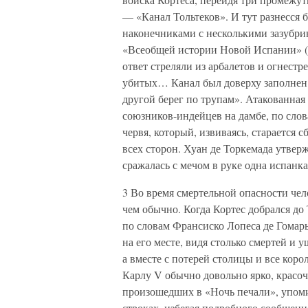
— «Канал Тольтеков». И тут разнесся 
наконечниками с несколькими зазубрин
«Всеобщей истории Новой Испании» (
ответ стреляли из арбалетов и огнест
убитых… Канал был доверху заполнен 
другой берег по трупам». Атакованная
союзников-индейцев на дамбе, по сло
червя, который, извиваясь, старается 
всех сторон. Хуан де Торкемада утвер
сражалась с мечом в руке одна испанк
3 Во время смертельной опасности чел
чем обычно. Когда Кортес добрался до 
по словам Франсиско Лопеса де Гомары
на его месте, видя столько смертей и у
а вместе с потерей столицы и все коро
Карлу V обычно довольно ярко, красоч
произошедших в «Ночь печали», упомин
строках, избегая подробного сообщен