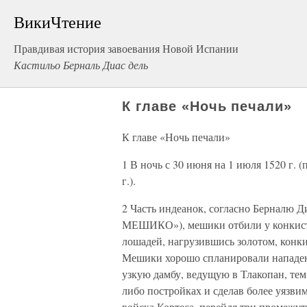
ВикиЧтение
Правдивая история завоевания Новой Испании
Кастильо Берналь Диас дель
К главе «Ночь печали»
К главе «Ночь печали»
1 В ночь с 30 июня на 1 июля 1520 г. 
г.).
2 Часть индеанок, согласно Берналю 
МЕШИКО»), мешики отбили у конкист
лошадей, нагрузившись золотом, конк
Мешики хорошо спланировали нападени
узкую дамбу, ведущую в Тлакопан, тем
либо постройках и сделав более уязви
войска Кортеса, перейдя три промежутк