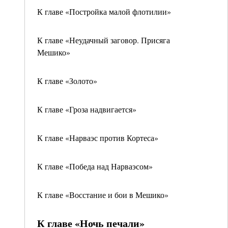
К главе «Постройка малой флотилии»
К главе «Неудачный заговор. Присяга
Мешико»
К главе «Золото»
К главе «Гроза надвигается»
К главе «Нарваэс против Кортеса»
К главе «Победа над Нарваэсом»
К главе «Восстание и бои в Мешико»
К главе «Ночь печали»