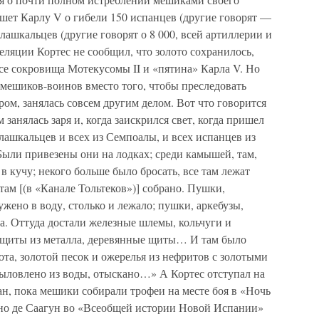
шет Карлу V о гибели 150 испанцев (другие говорят —
 тлашкальцев (другие говорят о 8 000, всей артиллерии и
еляции Кортес не сообщил, что золото сохранилось,
все сокровища Мотекусомы II и «пятина» Карла V. Но
ь мешиков-воинов вместо того, чтобы преследовать
ром, занялась совсем другим делом. Вот что говорится
занялась заря и, когда заискрился свет, когда пришел
лашкальцев и всех из Семпоалы, и всех испанцев из
Были привезены они на лодках; среди камышей, там,
в кучу; некого больше было бросать, все там лежат
ам [(в «Канале Тольтеков»)] собрано. Пушки,
жено в воду, столько и лежало; пушки, аркебузы,
за. Оттуда достали железные шлемы, кольчуги и
 щиты из металла, деревянные щиты… И там было
лота, золотой песок и ожерелья из нефритов с золотыми
выловлено из воды, отыскано…» А Кортес отступал на
ан, пока мешики собирали трофеи на месте боя в «Ночь
ино де Саагун во «Всеобщей истории Новой Испании»