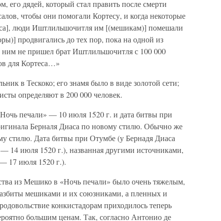
м, его дядей, который стал править после смерти
алов, чтобы они помогали Кортесу, и когда некоторые
еса], люди Иштлильшочитля им [(мешикам)] помешали
оры)] продвигались до тех пор, пока на одной из
 ним не пришел брат Иштлильшочитля с 100 000
ов для Кортеса…»
ник в Тескоко; его знамя было в виде золотой сети;
исты определяют в 200 000 человек.
«Ночь печали» — 10 июля 1520 г. и дата битвы при
ригинала Берналя Диаса по новому стилю. Обычно же
ому стилю. Дата битвы при Отумбе (у Бернадя Диаса
ст. — 14 июля 1520 г.), названная другими источниками,
. — 17 июля 1520 г.).
ства из Мешико в «Ночь печали» было очень тяжелым,
разбиты мешиками и их союзниками, а пленных и
родовольствие конкистадорам приходилось теперь
ероятно большим ценам. Так, согласно Антонио де