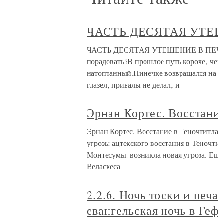
ЧАСТЬ ДЕСЯТАЯ УТЕ
ЧАСТЬ ДЕСЯТАЯ УТЕШЕНИЕ В ПЕЧАЛИ
порадовать?В прошлое путь короче‚ че
натоптанный.Пинечке возвращался на 
глазел‚ привалы не делал‚ и
Эрнан Кортес. Восстан
Эрнан Кортес. Восстание в Теночтитл
угрозы ацтекского восстания в Теночти
Монтесумы, возникла новая угроза. Ещ
Веласкеса
2.2.6. Ночь тоски и пе
евангельская ночь в Ге