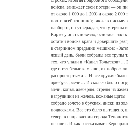
войска, занижает свои потери — он пи
от около 1 000 до 1 200) и около 2 000
почти всей коннице); также в письме-р
наоборот, он утверждал, что утеряны 
Кортесу опять повезло, основная част
остатки войска врага и довершить разг
в старинном предании мешиков: «Затем 
ясный день, были собраны все трупы т
тех, что упали в «Канал Тольтеков»… 
где стоят белые камыши, их побросали 
распростертыми… И все оружие было т
аркебузы, мечи… И сколько было погру
мечи, копья, алебарды, стрелы из желе
нагрудники из железа, кожаные щиты,
собрано золото в брусках, диски из зо
подвесками. Все это было вытащено, 
север, в направлении города Тепоцотл
печали». И как рассказывает Бернард