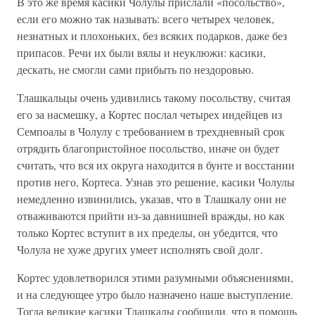
В это же время касики Чолулы прислали «посольство»,
если его можно так называть: всего четырех человек,
незнатных и плохоньких, без всяких подарков, даже без
припасов. Речи их были вялы и неуклюжи: касики,
дескать, не смогли сами прибыть по нездоровью.
Тлашкальцы очень удивились такому посольству, считая
его за насмешку, а Кортес послал четырех индейцев из
Семпоалы в Чолулу с требованием в трехдневный срок
отрядить благопристойное посольство, иначе он будет
считать, что вся их округа находится в бунте и восстании
против него, Кортеса. Узнав это решение, касики Чолулы
немедленно извинились, указав, что в Тлашкалу они не
отваживаются прийти из-за давнишней вражды, но как
только Кортес вступит в их пределы, он убедится, что
Чолула не хуже других умеет исполнять свой долг.
Кортес удовлетворился этими разумными объяснениями,
и на следующее утро было назначено наше выступление.
Тогда великие касики Тлашкалы сообщили, что в помощь