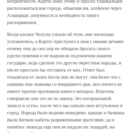
неприятности. Кортес внял этому и просил тлашкальцев
расположиться вне города, объясняя им, особенно через
Альварадо, разумность и необидность такого
распоряжения.
Когда касики Чолулы узнали об этом, они несколько
успокоились, а Кортес приступил к ним с иными речами:
почему они до сих пор не обещали бросить своего
идолослужения и не выразили подчинения нашему
государю, ведь сделали это другие окрестные народы, и
им не пристало бы отставать от них. Ответ был:
отказаться от своих богов они не могут, тем более что с
нашими они знакомы со вчерашнего дня, зато ничего не
имеют против признания нашего монарха. Впрочем,
совершили они это не по закону, без нотариальной
записи и устно, после чего мы начали свое вступление в
город. Народа было видимо-невидимо, крыши и балконы
были битком набиты разряженными зрителями; да и
понятно: никогда еще они не видали ни лошадей, ни