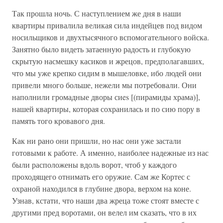
Так прошла ночь. С наступлением же дня в наши
квартиры привалила великая сила индейцев под видом
носильщиков и двухтысячного вспомогательного войска.
Занятно было видеть затаенную радость и глубокую
скрытую насмешку касиков и жрецов, предполагавших,
что мы уже крепко сидим в мышеловке, ибо людей они
привели много больше, нежели мы потребовали. Они
наполнили громадные дворы сиes [(пирамиды храма)],
нашей квартиры, которая сохранилась и по сию пору в
память того кровавого дня.
Как ни рано они пришли, но нас они уже застали
готовыми к работе. А именно, наиболее надежные из нас
были расположены вдоль ворот, чтоб у каждого
проходящего отнимать его оружие. Сам же Кортес с
охраной находился в глубине двора, верхом на коне.
Узнав, кстати, что наши два жреца тоже стоят вместе с
другими пред воротами, он велел им сказать, что в их