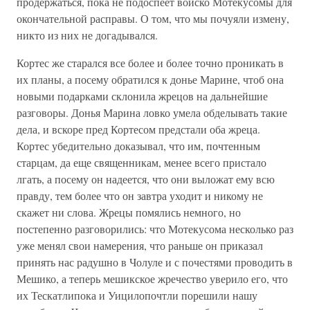
продержаться, пока не подоспеет войско Мотекусомы для
окончательной расправы. О том, что мы почуяли измену,
никто из них не догадывался.
Кортес же старался все более и более точно проникать в
их планы, а посему обратился к донье Марине, чтоб она
новыми подарками склонила жрецов на дальнейшие
разговоры. Донья Марина ловко умела обделывать такие
дела, и вскоре пред Кортесом предстали оба жреца.
Кортес убедительно доказывал, что им, почтенным
старцам, да еще священникам, менее всего пристало
лгать, а посему он надеется, что они выложат ему всю
правду, тем более что он завтра уходит и никому не
скажет ни слова. Жрецы помялись немного, но
постепенно разговорились: что Мотекусома несколько раз
уже менял свои намерения, что раньше он приказал
принять нас радушно в Чолуле и с почестями проводить в
Мешико, а теперь мешикское жречество уверило его, что
их Тескатлипока и Уицилопочтли порешили нашу