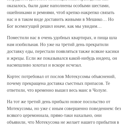
оказалось, были даже наполнены особыми шестами,
ошейниками и ремнями, чтоб крепко-накрепко связать
нас и в таком виде доставить живыми в Мешико… Но
Бог всемогущий решил иначе, как мы увидим…
Поместили нас в очень удобных квартирах, и пища шла
нам изобильная. Но уже на третий день прекратили
доставку еды, перестали появляться также всякие касики
и жрецы. Если же показывался какой-нибудь индеец, он
насмешливо хохотал и вскоре исчезал.
Кортес потребовал от послов Мотекусомы объяснений,
почему прекращена доставка съестных припасов. Те
ответили, что временно вышел весь маис в Чолуле.
На тот же третий день прибыло новое посольство от
Мотекусомы, но уже с иным совершенно поведением: без
всякого церемониала, прямо-таки нахально, они
объявили, что Мотекусома не желает нашего прибытия в