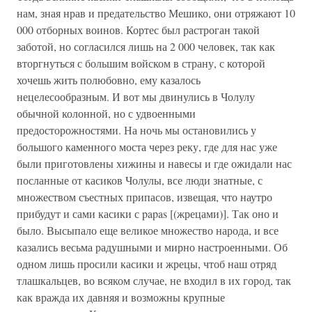
нам, зная нрав и предательство Мешико, они отряжают 10
000 отборных воинов. Кортес был растроган такой
заботой, но согласился лишь на 2 000 человек, так как
вторгнуться с большим войском в страну, с которой
хочешь жить полюбовно, ему казалось
нецелесообразным. И вот мы двинулись в Чолулу
обычной колонной, но с удвоенными
предосторожностями. На ночь мы остановились у
большого каменного моста через реку, где для нас уже
были приготовлены хижины и навесы и где ожидали нас
посланные от касиков Чолулы, все люди знатные, с
множеством съестных припасов, извещая, что наутро
прибудут и сами касики с papas [(жрецами)]. Так оно и
было. Высыпало еще великое множество народа, и все
казались весьма радушными и мирно настроенными. Об
одном лишь просили касики и жрецы, чтоб наш отряд
тлашкальцев, во всяком случае, не входил в их город, так
как вражда их давняя и возможны крупные