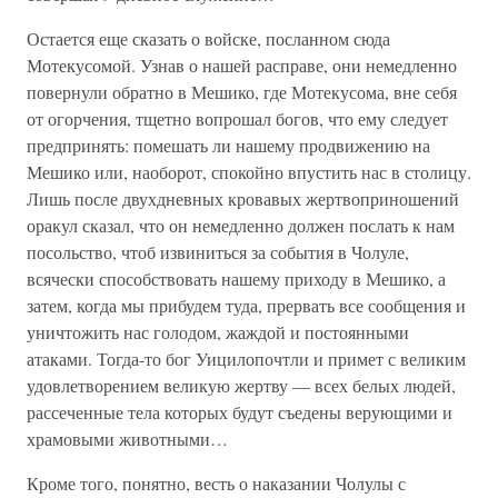
Остается еще сказать о войске, посланном сюда
Мотекусомой. Узнав о нашей расправе, они немедленно
повернули обратно в Мешико, где Мотекусома, вне себя
от огорчения, тщетно вопрошал богов, что ему следует
предпринять: помешать ли нашему продвижению на
Мешико или, наоборот, спокойно впустить нас в столицу.
Лишь после двухдневных кровавых жертвоприношений
оракул сказал, что он немедленно должен послать к нам
посольство, чтоб извиниться за события в Чолуле,
всячески способствовать нашему приходу в Мешико, а
затем, когда мы прибудем туда, прервать все сообщения и
уничтожить нас голодом, жаждой и постоянными
атаками. Тогда-то бог Уицилопочтли и примет с великим
удовлетворением великую жертву — всех белых людей,
рассеченные тела которых будут съедены верующими и
храмовыми животными…
Кроме того, понятно, весть о наказании Чолулы с