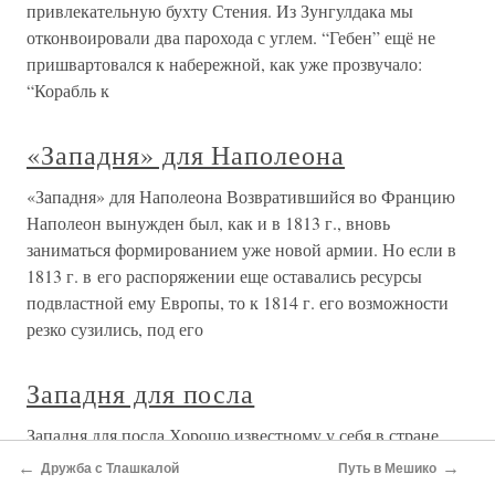
привлекательную бухту Стения. Из Зунгулдака мы
отконвоировали два парохода с углем. “Гебен” ещё не
пришвартовался к набережной, как уже прозвучало:
“Корабль к
«Западня» для Наполеона
«Западня» для Наполеона Возвратившийся во Францию
Наполеон вынужден был, как и в 1813 г., вновь
заниматься формированием уже новой армии. Но если в
1813 г. в его распоряжении еще оставались ресурсы
подвластной ему Европы, то к 1814 г. его возможности
резко сузились, под его
Западня для посла
Западня для посла Хорошо известному у себя в стране
французскому преподавателю, очевидно, на всю жизнь
←
→
Дружба с Тлашкалой
Путь в Мешико
запомнится его пребывание в Ленинграде в начале 50-х