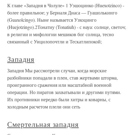
К главе «Западня в Чолуле» 1 Уэшоцинко (Huexotzinco) -
более правильное; у Берналя Диаса — Гуашолькинго
(Guaxolcingo). Ныне называется Уэхоцинго
(Huejotzingo).2Тонатиу (Tonatiuh) - с науа: солнце, светоч;
в религии и мифологии мешиков бог солнца, тесно
связанный с Уицилопочтли и Тескатлипокой;
Западня
Западня Мы рассмотрели случаи, когда морские
разбойники попадали в плен, став жертвами шторма,
проигранного сражения или масштабной военной
операции. Но пиратов захватывали и другими путями.
Их противники нередко были хитры и коварны, с
холодным расчетом плели они сеть
Смертельная западня