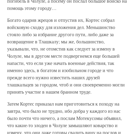
погибель в Чолуле, а посему он послал большое войско на
помощь этому городу…
Богато одарив жрецов и отпустив их, Кортес собрал
войсковую сходку для изложения дел. Меньшинство
стояло либо за избрание другого пути, либо даже за
возвращение в Тлашкалу; мы же, большинство,
указывали, что, не отомстив как следует за измену в
Чолуле, мы в другом месте подвергнемся еще большей
напасти, что если уже начать военные действия, так
именно здесь, в богатом и изобильном городе и что
прежде всего нужно известить наших друзей
тлашкальцев за городом, чтоб и они своевременно могли
принять участие в нашем бранном труде.
Затем Кортес приказал нам приготовиться к походу на
завтра, что было не трудно, ибо добра у каждого из нас
было почти что ничего, а послам Мотекусомы объявил,
что какие-то злодеи в Чолуле замышляют коварство и
измену, что они даже готовы свалить вину на послов и