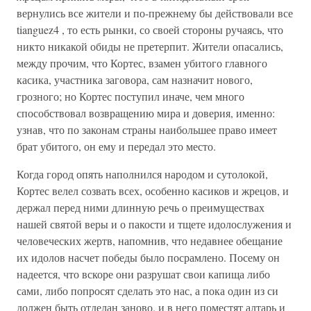
вернулись все жители и по-прежнему бы действовали все
tianguez4 , то есть рынки, со своей стороны ручаясь, что
никто никакой обиды не претерпит. Жители опасались,
между прочим, что Кортес, взамен убитого главного
касика, участника заговора, сам назначит нового,
грозного; но Кортес поступил иначе, чем много
способствовал возвращению мира и доверия, именно:
узнав, что по законам страны наибольшее право имеет
брат убитого, он ему и передал это место.
Когда город опять наполнился народом и сутолокой,
Кортес велел созвать всех, особенно касиков и жрецов, и
держал перед ними длинную речь о преимуществах
нашей святой веры и о пакости и тщете идолослужения и
человеческих жертв, напомнив, что недавнее обещание
их идолов насчет победы было посрамлено. Посему он
надеется, что вскоре они разрушат свои капища либо
сами, либо попросят сделать это нас, а пока один из си
должен быть отделан заново, и в него поместят алтарь и