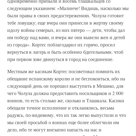
одновременно прибыли и восемь тлашкальцев со
следующим указанием: «Малинче! Видишь, насколько мы
были правы в своих предостережениях. Чолула готовит
тебе ловушку; еще вчера они принесли в жертву своему
идолу войны семерых, из них пятеро — дети, чтобы дал
им победу над вами, и вчера же они вывели жен и детей
из города». Кортес поблагодарил их горячо, просил
вернуться в лагерь и быть особенно бдительными, чтоб
при первом зове двинуться в город на соединение.
Местным же касикам Кортес посоветовал помнить их
обещание испанскому королю и не беспокоиться, ибо на
следующий день он порешил выступить в Мешико, для
чего Чолула должна предоставить носильщиков и 2 000
воинов, то есть столько же, сколько и Тлашкала. Касики
обещали точное исполнение и откланялись, весьма
радуясь, по-видимому, что их так легко выпустили и что
мы своей просьбой о воинах еще более облегчили им
дело, ибо те могут внезапно напасть на нас и