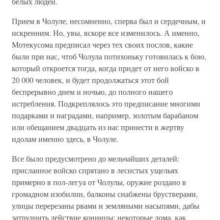
белых людей.
Прием в Чолуле, несомненно, сперва был и сердечным, и
искренним. Но, увы, вскоре все изменилось. А именно,
Мотекусома предписал через тех своих послов, какие
были при нас, чтоб Чолула потихоньку готовилась к бою,
который откроется тогда, когда придет от него войско в
20 000 человек, и будет продолжаться этот бой
беспрерывно днем и ночью, до полного нашего
истребления. Подкреплялось это предписание многими
подарками и наградами, например, золотым барабаном
или обещанием двадцать из нас принести в жертву
идолам именно здесь, в Чолуле.
Все было предусмотрено до мельчайших деталей:
присланное войско спрятано в лесистых ущельях
примерно в пол-легуа от Чолулы, оружие роздано в
громадном изобилии, балконы снабжены брустверами,
улицы перерезаны рвами и земляными насыпями, дабы
затруднить действие конницы; некоторые дома, как