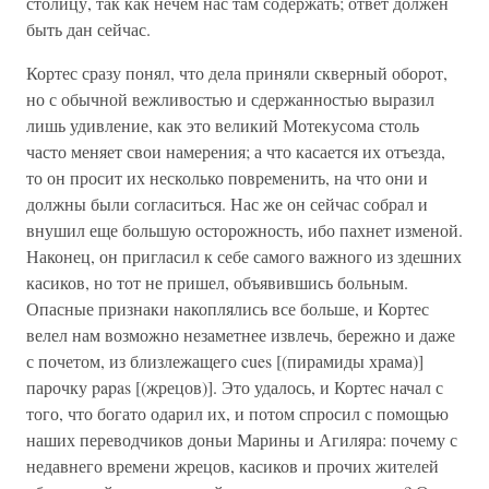
столицу, так как нечем нас там содержать; ответ должен
быть дан сейчас.
Кортес сразу понял, что дела приняли скверный оборот,
но с обычной вежливостью и сдержанностью выразил
лишь удивление, как это великий Мотекусома столь
часто меняет свои намерения; а что касается их отъезда,
то он просит их несколько повременить, на что они и
должны были согласиться. Нас же он сейчас собрал и
внушил еще большую осторожность, ибо пахнет изменой.
Наконец, он пригласил к себе самого важного из здешних
касиков, но тот не пришел, объявившись больным.
Опасные признаки накоплялись все больше, и Кортес
велел нам возможно незаметнее извлечь, бережно и даже
с почетом, из близлежащего cues [(пирамиды храма)]
парочку papas [(жрецов)]. Это удалось, и Кортес начал с
того, что богато одарил их, и потом спросил с помощью
наших переводчиков доньи Марины и Агиляра: почему с
недавнего времени жрецов, касиков и прочих жителей