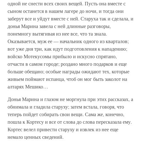
одной не снести всех своих вещей. Пусть она вместе с
сыном останется в нашем лагере до ночи, и тогда они
заберут все и уйдут вместе с ней. Старуха так и сделала, и
донья Марина завела с ней длинные разговоры,
понемногу вытягивая из нее все, что та знала.
Оказывается, муж ее — начальник одного из кварталов;
вот уже дня три, как идут подготовления к нападению;
войско Мотекусомы прибыло и искусно спрятано,
отчасти в самом городе; роздано много подарков и еще
больше обещано; особые награды ожидают тех, которые
живьем поймают испанца, чтоб он мог быть заколот на
алтарях Мешико…
Донья Марина и глазом не моргнула при этих рассказах, а
обнимала и гладила старуху; затем встала, говоря, что
теперь пойдет собирать свои вещи. Сама же, конечно,
пошла к Кортесу и все от слова до слова пересказала ему.
Кортес велел привести старуху и извлек из нее еще
немало ценных сведений.