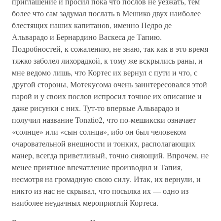
приглашение и просил пока что послов не уезжать, тем
более что сам задумал послать в Мешико двух наиболее
блестящих наших капитанов, именно Педро де
Альварадо и Бернардино Васкеса де Тапию.
Подробностей, к сожалению, не знаю, так как в это время
тяжко заболел лихорадкой, к тому же вскрылись раны, и
мне ведомо лишь, что Кортес их вернул с пути и что, с
другой стороны, Мотекусома очень заинтересовался этой
парой и у своих послов испросил точное их описание и
даже рисунки с них. Тут-то впервые Альварадо и
получил название Tonatio2, что по-мешикски означает
«солнце» или «сын солнца», ибо он был человеком
очаровательной внешности и тонких, располагающих
манер, всегда приветливый, точно сияющий. Впрочем, не
менее приятное впечатление производил и Тапия,
несмотря на громадную свою силу. Итак, их вернули, и
никто из нас не скрывал, что посылка их — одно из
наиболее неудачных мероприятий Кортеса.