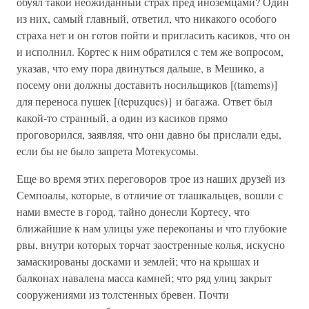
обуял такой неожиданный страх пред иноземцами? Один
из них, самый главный, ответил, что никакого особого
страха нет и он готов пойти и пригласить касиков, что он
и исполнил. Кортес к ним обратился с тем же вопросом,
указав, что ему пора двинуться дальше, в Мешико, а
посему они должны доставить носильщиков [(tamems)]
для переноса пушек [(tepuzques)} и багажа. Ответ был
какой-то странный, а один из касиков прямо
проговорился, заявляя, что они давно бы прислали еды,
если бы не было запрета Мотекусомы.
Еще во время этих переговоров трое из наших друзей из
Семпоалы, которые, в отличие от тлашкальцев, вошли с
нами вместе в город, тайно донесли Кортесу, что
ближайшие к нам улицы уже перекопаны и что глубокие
рвы, внутри которых торчат заостренные колья, искусно
замаскированы досками и землей; что на крышах и
балконах навалена масса камней; что ряд улиц закрыт
сооружениями из толстенных бревен. Почти