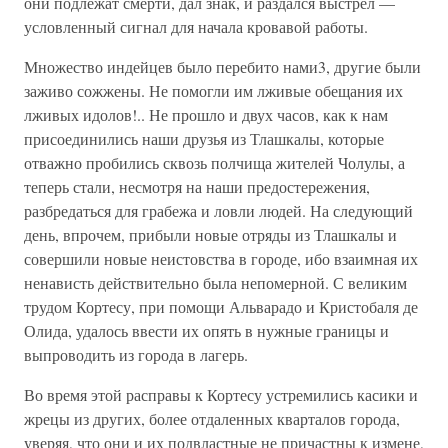
они подлежат смерти, дал знак, и раздался выстрел —
условленный сигнал для начала кровавой работы.
Множество индейцев было перебито нами3, другие были
заживо сожжены. Не помогли им лживые обещания их
лживых идолов!.. Не прошло и двух часов, как к нам
присоединились наши друзья из Тлашкалы, которые
отважно пробились сквозь полчища жителей Чолулы, а
теперь стали, несмотря на наши предостережения,
разбредаться для грабежа и ловли людей. На следующий
день, впрочем, прибыли новые отряды из Тлашкалы и
совершили новые неистовства в городе, ибо взаимная их
ненависть действительно была непомерной. С великим
трудом Кортесу, при помощи Альварадо и Кристобаля де
Олида, удалось ввести их опять в нужные границы и
выпроводить из города в лагерь.
Во время этой расправы к Кортесу устремились касики и
жрецы из других, более отдаленных кварталов города,
уверяя, что они и их подвластные не причастны к измене,