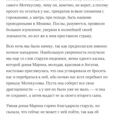
самого Мотекусому, чему он, конечно, не верит, а посему
просит их остаться у нас, прекратив всякие сношения с
горожанами, а завтра, при походе, быть нашими
проводниками в Мешико. Послы, разумеется, проявили
большое изумление, уверяли в полнейшей своей
лояльности, но все же к ним приставили стражу.
Всю ночь мы были начеку, так как предполагали именно
ночное нападение. Наибольшую уверенность получили
мы еще со слов старухи-индеанки, жены одного касика,
которой донья Марина, молодая, красивая и богатая,
настолько приглянулась, что она уговаривала ее бросить
нас и перебраться к ней, ибо ночью нас всех перебьют по
приказу Мотекусомы. Пусть она соберет все свои
драгоценности — а у нее их было уже не мало, — и она
ее сохранит, а затем выдаст ее за своего второго сына.
Умная донья Марина горячо благодарила старуху, но
сказала, что сейчас не может с ней пойти, так как ей