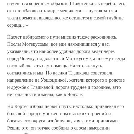
изменятся коренным образом, Шикотенкатль перебил его,
сказав: «Заключать мир с мешиками — пустая затея и
трата времени; вражда все же останется в самой глубине
сердца…»
Насчет избираемого пути мнения также расходились.
Послы Мотекусомы, все еще находившиеся у нас,
указывали, что наиболее удобная дорога ведет через
город Чолулу, подвластный Мотекусоме, а посему всегда
готовый оказать нам помощь. На этот же путь
согласились и мы. Но касики Тлашкалы советовали
направление на Уэшоцинко1, жители которого в родстве
и дружбе с Тлашкалой; дорога труднее и голоднее, зато
нет опасности измены, как в Чолуле.
Но Кортес избрал первый путь, настолько привлекал его
большой город с множеством высоких строений и
богатая его округа, изобилующая всякими припасами.
Решив это, он тотчас сообщил о своем намерении