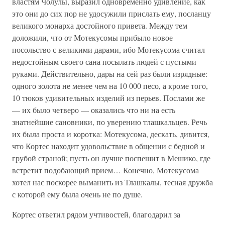
властям Чолулы, выразил одновременно удивление, как
это они до сих пор не удосужили прислать ему, посланцу
великого монарха достойного привета. Между тем
доложили, что от Мотекусомы прибыло новое
посольство с великими дарами, ибо Мотекусома считал
недостойным своего сана посылать людей с пустыми
руками. Действительно, дары на сей раз были изрядные:
одного золота не менее чем на 10 000 песо, а кроме того,
10 тюков удивительных изделий из перьев. Послами же
— их было четверо — оказались что ни на есть
знатнейшие сановники, по уверению тлашкальцев. Речь
их была проста и коротка: Мотекусома, дескать, дивится,
что Кортес находит удовольствие в общении с бедной и
грубой страной; пусть он лучше поспешит в Мешико, где
встретит подобающий прием… Конечно, Мотекусома
хотел нас поскорее выманить из Тлашкалы, тесная дружба
с которой ему была очень не по душе.
Кортес ответил рядом учтивостей, благодарил за