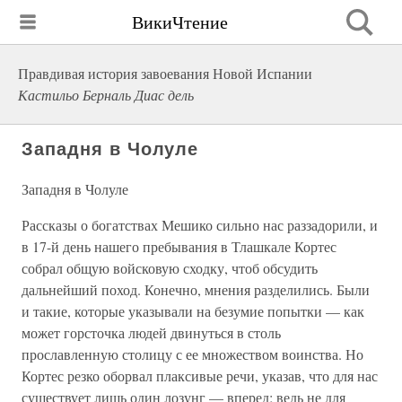
ВикиЧтение
Правдивая история завоевания Новой Испании
Кастильо Берналь Диас дель
Западня в Чолуле
Западня в Чолуле
Рассказы о богатствах Мешико сильно нас раззадорили, и
в 17-й день нашего пребывания в Тлашкале Кортес
собрал общую войсковую сходку, чтоб обсудить
дальнейший поход. Конечно, мнения разделились. Были
и такие, которые указывали на безумие попытки — как
может горсточка людей двинуться в столь
прославленную столицу с ее множеством воинства. Но
Кортес резко оборвал плаксивые речи, указав, что для нас
существует лишь один лозунг — вперед; ведь не для