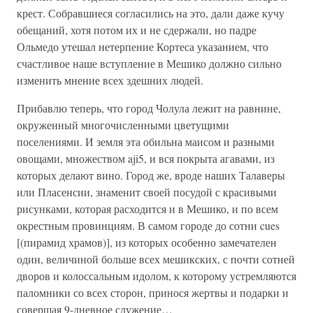
крест. Собравшиеся согласились на это, дали даже кучу
обещаний, хотя потом их и не сдержали, но падре
Ольмедо утешал нетерпение Кортеса указанием, что
счастливое наше вступление в Мешико должно сильно
изменить мнение всех здешних людей.
Прибавлю теперь, что город Чолула лежит на равнине,
окруженный многочисленными цветущими
поселениями. И земля эта обильна маисом и разными
овощами, множеством aji5, и вся покрыта агавами, из
которых делают вино. Город же, вроде наших Талаверы
или Пласенсии, знаменит своей посудой с красивыми
рисунками, которая расходится и в Мешико, и по всем
окрестным провинциям. В самом городе до сотни cues
[(пирамид храмов)], из которых особенно замечателен
один, величиной больше всех мешикских, с почти сотней
дворов и колоссальным идолом, к которому устремляются
паломники со всех сторон, принося жертвы и подарки и
совершая 9-дневное служение…