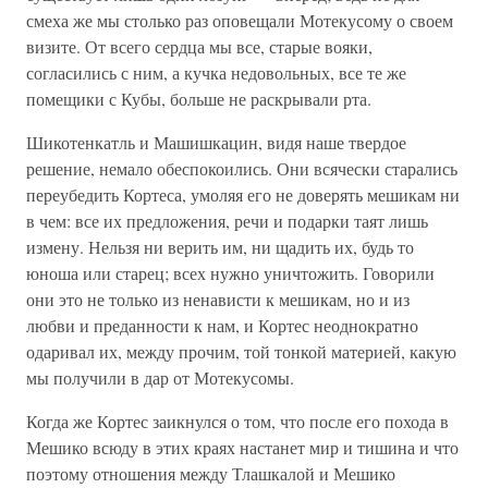
смеха же мы столько раз оповещали Мотекусому о своем
визите. От всего сердца мы все, старые вояки,
согласились с ним, а кучка недовольных, все те же
помещики с Кубы, больше не раскрывали рта.
Шикотенкатль и Машишкацин, видя наше твердое
решение, немало обеспокоились. Они всячески старались
переубедить Кортеса, умоляя его не доверять мешикам ни
в чем: все их предложения, речи и подарки таят лишь
измену. Нельзя ни верить им, ни щадить их, будь то
юноша или старец; всех нужно уничтожить. Говорили
они это не только из ненависти к мешикам, но и из
любви и преданности к нам, и Кортес неоднократно
одаривал их, между прочим, той тонкой материей, какую
мы получили в дар от Мотекусомы.
Когда же Кортес заикнулся о том, что после его похода в
Мешико всюду в этих краях настанет мир и тишина и что
поэтому отношения между Тлашкалой и Мешико