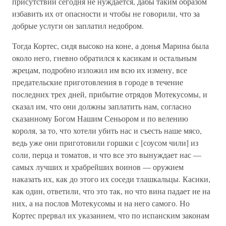
присутствии сегодня не нуждается, дабы таким образом
избавить их от опасности и чтобы не говорили, что за
добрые услуги он заплатил недобром.
Тогда Кортес, сидя высоко на коне, а донья Марина была
около него, гневно обратился к касикам и остальным
жрецам, подробно изложил им всю их измену, все
предательские приготовления в городе в течение
последних трех дней, прибытие отрядов Мотекусомы, и
сказал им, что они должны заплатить нам, согласно
сказанному Богом Нашим Сеньором и по велению
короля, за то, что хотели убить нас и съесть наше мясо,
ведь уже они приготовили горшки с [соусом чили] из
соли, перца и томатов, и что все это вынуждает нас —
самых лучших и храбрейших воинов — оружием
наказать их, как до этого их соседи тлашкальцы. Касики,
как один, ответили, что это так, но что вина падает не на
них, а на послов Мотекусомы и на него самого. Но
Кортес прервал их указанием, что по испанским законам