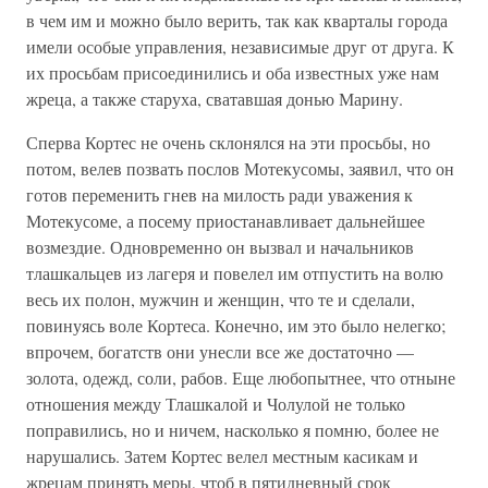
в чем им и можно было верить, так как кварталы города
имели особые управления, независимые друг от друга. К
их просьбам присоединились и оба известных уже нам
жреца, а также старуха, сватавшая донью Марину.
Сперва Кортес не очень склонялся на эти просьбы, но
потом, велев позвать послов Мотекусомы, заявил, что он
готов переменить гнев на милость ради уважения к
Мотекусоме, а посему приостанавливает дальнейшее
возмездие. Одновременно он вызвал и начальников
тлашкальцев из лагеря и повелел им отпустить на волю
весь их полон, мужчин и женщин, что те и сделали,
повинуясь воле Кортеса. Конечно, им это было нелегко;
впрочем, богатств они унесли все же достаточно —
золота, одежд, соли, рабов. Еще любопытнее, что отныне
отношения между Тлашкалой и Чолулой не только
поправились, но и ничем, насколько я помню, более не
нарушались. Затем Кортес велел местным касикам и
жрецам принять меры, чтоб в пятидневный срок