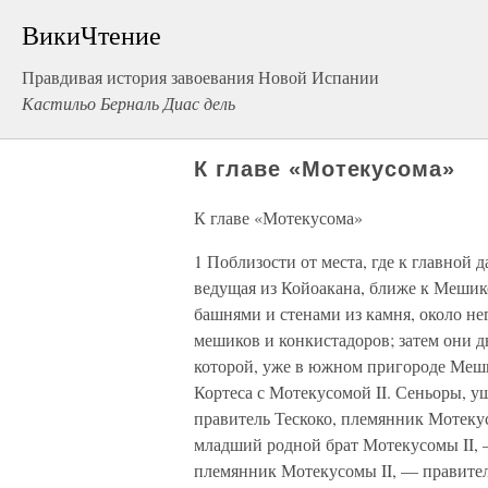
ВикиЧтение
Правдивая история завоевания Новой Испании
Кастильо Берналь Диас дель
К главе «Мотекусома»
К главе «Мотекусома»
1 Поблизости от места, где к главной 
ведущая из Койоакана, ближе к Мешико
башнями и стенами из камня, около не
мешиков и конкистадоров; затем они д
которой, уже в южном пригороде Меши
Кортеса с Мотекусомой II. Сеньоры, у
правитель Тескоко, племянник Мотекус
младший родной брат Мотекусомы II, 
племянник Мотекусомы II, — правител