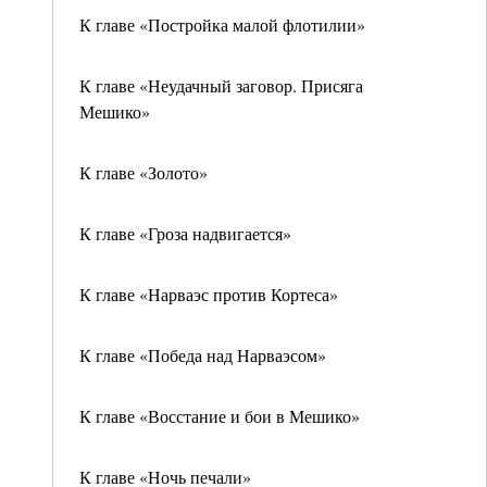
К главе «Постройка малой флотилии»
К главе «Неудачный заговор. Присяга
Мешико»
К главе «Золото»
К главе «Гроза надвигается»
К главе «Нарваэс против Кортеса»
К главе «Победа над Нарваэсом»
К главе «Восстание и бои в Мешико»
К главе «Ночь печали»