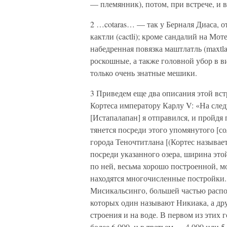
— племянник), потом, при встрече, и 
2 …cotaras… — так у Берналя Диаса, от
кактли (cactli); кроме сандалий на Мо
набедренная повязка маштлатль (maxtlatl
роскошные, а также головной убор в в
только очень знатные мешики.
3 Приведем еще два описания этой встречи. Первое — из второго письма-реляции Эрнана Кортеса императору Карлу V: «На следующий день после прибытия в этот город [Истапалапан] я отправился, и пройдя пол-легуа, вступил на дорогу [на дамбе], которая тянется посреди этого упомянутого [соленого] озера на две легуа до заветного великого города Теночтитлана [(Кортес называет Мешико-Теночтитлан — Temextitan)], расположенного посреди указанного озера, ширина этой дороги — два кавалерийских копья [(около 10 м)], и по ней, весьма хорошо построенной, могли передвигаться шеренгой восемь конных, а на воде находятся многочисленные постройки. Так, один городок, первый из трех, который называют Мисикальсинго, большей частью расположен на этом упомянутом озере, а два других, из которых один называют Никиака, а другой — Училоучико, были на его берегу, но многие строения и на воде. В первом из этих городков было около 3 000 жителей, а во втором — более 6 000, и в третьем — 4 000 или 5 000 жителей; и во всех очень хорошие постройки — дома и башни, особые дворцы их сеньоров и знатных особ, и их капища [(Кортес называет их — мечети (mezquitas))] и молельни, где были их идолы. В этих городах есть очень много соли на продажу, которую добывают из воды этого упомянутого озера, с поверхности земли омываемой озером, и общеизвестным образом, делая головки прекрасной соли, которую сбывают и местным жителям, и за пределами своей округи. И так тянется та хорошая дорога [на дамбе], а за пол-легуа до самого города Теночтитлана к ней присоединяется другая дорога [на дамбе], которая идет с суши [из Койоакана], и в этом месте находится очень сильное укрепление с двумя башнями, огороженное стеной [высотой] в два эстадо [(1 эстадо = около 1,67 м)] с парапетом с зубцами, по всей ограде, в которое войти с этих двух дорог можно лишь в двое ворот, одни — для входящих, а другие — для выходящих. Тут меня встречали, чтобы увидеть и поприветствовать около 1 000 знатных людей, граждан этого прекрасного города, все одетые в одинаковую одежду, согласно своему обычаю, очень богато; и по моему прибытию каждый из них совершал, подходя ко мне, одну церемонию, которая среди них часто употребляется, — каждый касался рукой земли и ее целовал, и так пришлось ожидать почти час, пока все они по одному совершат эту церемонию. Около города был деревянный мост в 10 шагов шириной на той прямой дороге [на дамбе], и также за этим укреплением у города, поскольку было поселение это на воде, то вход и выход прекращали и восстанавливали, когда хотели, убирая и ставя несколько очень длинных и широких балок, из которых получается хороший мост; и таких было множество по всему городу, как дальше в реляции о делах здешних я представлю Вашему Высочеству. После перехода этого моста, нам вышел навстречу сеньор Мотекусома в сопровождении около 200 сеньоров, босых и одетых в другие ливреи или виды одежды, весьма богатые, согласно своему обычаю, более лучшие чем у других, и шли они двумя рядами, придерживаясь ближе к краям улицы, очень широкой, весьма красивой и прямой, от одного ее конца и до другого было две трети легуа, и с одной ее стороны и с другой — очень хорошие и большие строения, и также размещенные наподобие мечетей, а упомянутый Мотекусома шел по середине улицы вместе с двумя сеньорами, одним по правую руку, другим по левую, каждый из них — великий сеньор, замечу, что один [Какамацин] нас первым встретил, а другой был братом упомянутого Мотекусомы и сеньором города Истапалапана, из которого в этот день я вышел, все трое в одежде одного вида, за исключением Мотекусомы, который шел обутый, а два других сеньора босиком; каждый из них поддерживал его под руку, и так как мы сблизились, я спешился и пошел ему навстречу один, раскрыв руки, чтобы приветствовать его объятием, но эти два сеньора, которые с ним шли, встали между нами, чтобы я не коснулся его, и они и он совершили также церемонию целования земли, и закончив, он велел своему брату, шедшему с ним, пойти со мной, поддерживая под руку, а сам с другим пошел впереди меня на небольшом расстоянии. А после моего с ним приветствия подходили также ко мне те все другие сеньоры, которые шли в двух рядах, по порядку, один за другим, и тотчас возвращались в свои ряды, а в то время, когда я, подойдя говорил с Мотекусомой, я снял с себя ожерелье из жемчужин и алмазов из ст