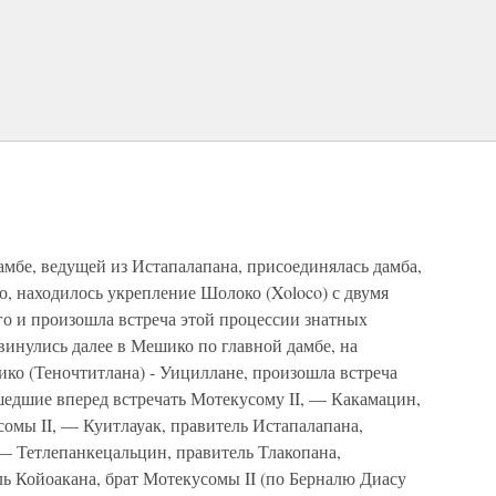
дамбе, ведущей из Истапалапана, присоединялась дамба,
, находилось укрепление Шолоко (Xoloco) с двумя
го и произошла встреча этой процессии знатных
винулись далее в Мешико по главной дамбе, на
ко (Теночтитлана) - Уициллане, произошла встреча
шедшие вперед встречать Мотекусому II, — Какамацин,
омы II, — Куитлауак, правитель Истапалапана,
— Тетлепанкецальцин, правитель Тлакопана,
ь Койоакана, брат Мотекусомы II (по Берналю Диасу