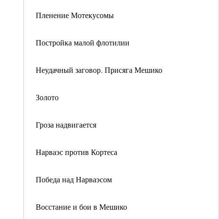
Пленение Мотекусомы
Постройка малой флотилии
Неудачный заговор. Присяга Мешико
Золото
Гроза надвигается
Нарваэс против Кортеса
Победа над Нарваэсом
Восстание и бои в Мешико