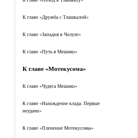
К главе «Дружба с Тлашкалой»
К главе «Западня в Чолуле»
К главе «Путь в Мешико»
К главе «Мотекусома»
К главе «Чудеса Мешико»
К главе «Нахождение клада. Первые
неудачи»
К главе «Пленение Мотекусомы»