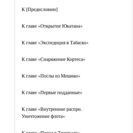
К [Предисловию]
К главе «Открытие Юкатана»
К главе «Экспедиция в Табаско»
К главе «Снаряжение Кортеса»
К главе «Послы из Мешико»
К главе «Первые подданные»
К главе «Внутренние распри.
Уничтожение флота»
К главе «Поход в Тлашкалу»