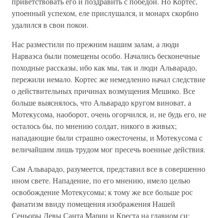
приветствовать его и поздравить с победой. Но Кортес,
упоенный успехом, еле прислушался, и монарх скорбно
удалился в свои покои.
Нас разместили по прежним нашим залам, а люди
Нарваэса были помещены особо. Начались бесконечные
походные рассказы, ибо как мы, так и люди Альварадо,
пережили немало. Кортес же немедленно начал следствие
о действительных причинах возмущения Мешико. Все
больше выяснялось, что Альварадо кругом виноват, а
Мотекусома, наоборот, очень огорчился, и, не будь его, не
осталось бы, по мнению солдат, никого в живых;
нападающие были страшно ожесточены, и Мотекусома с
величайшим лишь трудом мог пресечь военные действия.
Сам Альварадо, разумеется, представил все в совершенно
ином свете. Нападение, по его мнению, имело целью
освобождение Мотекусомы; к тому же все больше рос
фанатизм ввиду помещения изображения Нашей
Сеньоры Девы Санта Марии и Креста на главном си;