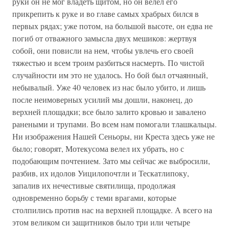
руки он не мог владеть щитом, но он велел его
прикрепить к руке и во главе самых храбрых бился в
первых рядах; уже потом, на большой высоте, он едва не
погиб от отважного замысла двух мешиков: жертвуя
собой, они повисли на нем, чтобы увлечь его своей
тяжестью и всем троим разбиться насмерть. По чистой
случайности им это не удалось. Но бой был отчаянный,
небывалый. Уже 40 человек из нас было убито, и лишь
после неимоверных усилий мы дошли, наконец, до
верхней площадки; все было залито кровью и завалено
ранеными и трупами. Во всем нам помогали тлашкальцы.
Ни изображения Нашей Сеньоры, ни Креста здесь уже не
было; говорят, Мотекусома велел их убрать, но с
подобающим почтением. Зато мы сейчас же выбросили,
разбив, их идолов Уицилопочтли и Тескатлипоку,
запалив их нечестивые святилища, продолжая
одновременно борьбу с теми врагами, которые
столпились против нас на верхней площадке. А всего на
этом великом си защитников было три или четыре