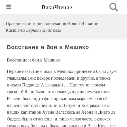
ВикиЧтение
Правдивая история завоевания Новой Испании
Кастильо Берналь Диас дель
Восстание и бои в Мешико
Восстание и бои в Мешико
Первое известие о боях в Мешико принесено было двумя
тлашкальцами; вскоре последовали и другие, а также
письмо Педро де Альварадо1… Нас точно громом
сразило! Ясно было, что помощь нужна немедленная.
Решено было идти форсированным маршем со всей
нашей силой; экспедиции в Пануко и Коацакоалькос
наших капитанов Хуана Веласкеса де Леона и Диего де
Ордаса были отменены, и лишь малая часть, включая
сюда и всех больных, была направлена в Вера Крус, где