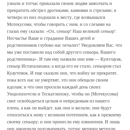
узнали и тотчас приказали своим людям замолчать и
прекратить обстрел дротиками, камнями и стрелами; и
четверо из них подошли к месту, где возвышался
Мотекусома, чтобы говорить с ним, и со слезами на
глазах ему сказали: «Ох, сеньор! Наш великий сеньор!
Несчастье Ваше и страдание Ваших детей и
родственников глубоко нас печалит! Уведомляем Вас, что
мы уже поставили над собой другого сеньора, Вашего
родственника». И там ему назвали они имя — Куитлауак,
сеньор Истапалапана; а когда его не стало, сеньором стал
Куаутемок. И еще сказали они, что войну не прекратят,
пока всех нас не умертвят, это они обещали своим
идолам; и что они просили каждый день своих
Уицилопочтли и Тескатлипоку, чтобы он [Мотекусома]
смог освободиться целым и невредимым из нашего
плена, а как он выйдет, как они и желали, они будут
относиться к нему с великим почтением, как к прежнему
своему сеньору; и они принесли ему извинения. И лишь
они закончили разговаривать, тотчас мешики метнули