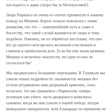
последнего и зорко следил бы за Мотекусомой2.
Люди Нарваэса не очень-то охотно примкнули к нашему
походу на Мешико. Кортес немало повозился с ними,
разъясняя, что это — наивернейший путь к славе и
богатству, что такой случай выищется не скоро и тому
подобное. Наконец, он их обработал настолько, что они
все до единого возгорелись желанием участвовать в
славном и прибыльном деле. Если бы они знали размеры
Мешико и величину опасности, ни один из них не
согласился бы!
Мы продвигались большими переходами. В Тлашкале мы
узнали новые подробности: оказывается, мешики без
устали штурмовали наш дворцовый крмплекс, пока
полагали, что мы сражаемся с Нарваэсом; семеро
испанцев уже убито, часть дворцового комплекса
сожжена; когда же они узнали о нашей победе, штурм
немедленно прекратился, хотя Альварадо по-прежнему не