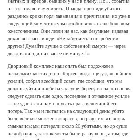
знатных и жрецов, бывших у нас в плену. Но… события
от этого мало изменились. Правда, при виде убитого
раздались крики горя, завывания и причитания, но уже в
следующий момент штурм возобновился с еще большим
ожесточением. Они лезли на нас, как безумные, издавая
дикие возгласы вроде: «Не заботьтесь о погребении
других! Думайте лучше о собственной смерти — через
два дня ни один из вас ее не минует!»
Дворцовый комплекс наш опять был подожжен в
нескольких местах, и вот Кортес, видя тщету дальнейших
усилий, собрал всеобщий совет, где сообщил, что мы
должны уйти и пробиться к суше, берегу озера; но сперва
следует сделать еще одно, последнее и отчаянное усилие
— не удастся ли нам напугать врага величиной его
потерь. Так мы и пытались на следующий день: убито
было великое множество врагов, но ряды их все вновь
смыкались; мы потеряли около 20 убитыми, но до суши
не добрались, так как мосты были разрушены, а там, где