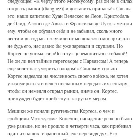
следующее: «К черту этого Мотекусому, раз он не в силах
открыть рынки [(tianguez)] и доставить припасы!» Слыша
это, наши капитаны Хуан Веласкес де Леон, Кристобаль
де Олид, Алонсо де Авила и Франсиско де Луго заметили
ему, чтобы он обуздал себя и не забывал, сколь много
чести и выгод мы получили от мешикского монарха; что
не будь его, нас давно бы уже зарезали и скушали. Но
Кортес не унимался: «Чего тут церемониться с собакой!
Не он ли вел тайные переговоры с Нарваэсом! А теперь
еще хочет нас уморить голодом!» Слишком сильно
Кортес надеялся на численность своего войска, не хотел
утихомириться и велел посланным передать их сеньору,
чтобы он немедля открыл рынки, иначе он, Кортес,
принужден будет прибегнуть к крутым мерам.
Мешики же поняли ругательства Кортеса, о чем и
сообщили Мотекусоме. Конечно, нападение решено было
уже раньше, но не прошло и четверти часа, как прибежал
один из наших, израненный, еле переводя дух. Его