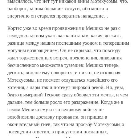
выяснялось, что нет тут никакой вины Мотекусомы, что,
наоборот, за ним большие заслуги, ибо много и
энергично он старался прекратить нападение…
Кортес уже во время продвижения к Мешико не раз с
самодовольством указывал капитанам, какая, дескать,
разница между нашим поспешным уходом и теперешним
могучим возвращением. Он не скрывал, что повсюду
ждал торжественных встреч, преклонения, ликования
бесчисленного множества туземцев; Мешико теперь,
дескать, вполне ему покорится, и никто, не исключая
Мотекусомы, не посмеет ослушаться малейшего его
хотения, а дары так и потекут широкой рекой. Но, увы,
будто вымерший Тескоко сразу оборвал эти мечты, и чем
дальше, тем больше росло его раздражение. Когда же в
самом Мешико ему и его великому войску не
возобновили доставку провианта, он пришел в
окончательный гнев, так что на просьбу Мотекусомы о
посещении ответил, в присутствии посланных,