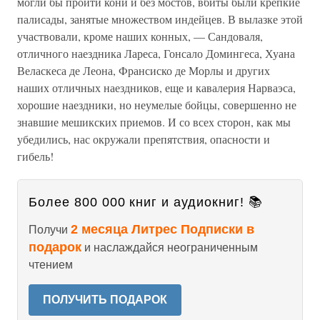
могли бы пройти кони и без мостов, вбиты были крепкие
палисады, занятые множеством индейцев. В вылазке этой
участвовали, кроме наших конных, — Сандоваля,
отличного наездника Лареса, Гонсало Домингеса, Хуана
Веласкеса де Леона, Франсиско де Морлы и других
наших отличных наездников, еще и кавалерия Нарваэса,
хорошие наездники, но неумелые бойцы, совершенно не
знавшие мешикских приемов. И со всех сторон, как мы
убедились, нас окружали препятствия, опасности и
гибель!
Более 800 000 книг и аудиокниг! 📚
2 месяца Литрес Подписки в
Получи
подарок
и наслаждайся неограниченным
чтением
ПОЛУЧИТЬ ПОДАРОК