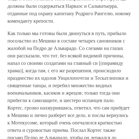
должны были содержаться Нарваэс и Сальватьерра,
отданные под охрану капитану Родриго Рангелю, новому
коменданту крепости.
Как только мы готовы были двинуться в путь, прибыло
посольство из Мешико в составе четырех сановников с
жалобой на Педро де Альварадо. Со слезами на глазах
они рассказали, что тот, без всякой видимой причины,
напал со своими солдатами на главный си [(пирамиду
храма)], когда там, с его же разрешения, происходило
празднество их идолов Уицилопочтли и Тескатлипоки и
священные танцы, и перебил множество видных
военачальников, касиков и жрецов; только тогда они
прибегли к самозащите, и шестеро испанцев пало.
Кортес, грозно нахмурившись, ответил, что сам прибудет
в Мешико и лично разберет все дело, и послы вернулись
к Мотекусоме, который очень опечалился краткостью
ответа и суровостью приема. Послал Кортес также
письмо Педро де Альварадо, чтобы он держался до