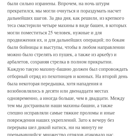
были сильно изранены. Впрочем, на ночь штурм
прекратился, мы могли очнуться и пораздумать насчет
дальнейших шагов. За два дня, как решили, из крепкого
теса смастерили четыре махины в виде башен, в которых
могли поместиться 25 человек, нужные и для
продвижения их, и для дальнейших операций; по бокам
были бойницы и выступы, чтобы в любом направлении
можно было стрелять из пушек, а также из аркебуз и
арбалетов, сохраняя стрелка в полном прикрытии.
Каждую такую махину-башню должен был сопровождать
отборный отряд из пехотинцев и конных. На второй день
была некоторая передышка, хотя нападения и
возобновлялись в десяти или двенадцати местах
одновременно, а иногда больше, чем в двадцати. Между
тем мы достраивали наши махины-башни, а также
спешно исправляли самые тяжкие проломы и иные
повреждения наших укреплений. Зато к вечеру без
перерыва шел дикий натиск, ни на минуту не
прерывавшийся; множество отрядов атаковало нас,