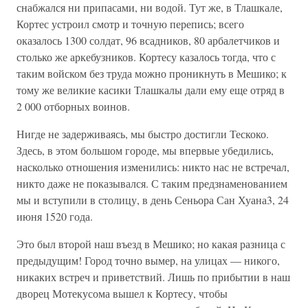
снабжался ни припасами, ни водой. Тут же, в Тлашкале,
Кортес устроил смотр и точную перепись; всего
оказалось 1300 солдат, 96 всадников, 80 арбалетчиков и
столько же аркебузников. Кортесу казалось тогда, что с
таким войском без труда можно проникнуть в Мешико; к
тому же великие касики Тлашкалы дали ему еще отряд в
2 000 отборных воинов.
Нигде не задерживаясь, мы быстро достигли Тескоко.
Здесь, в этом большом городе, мы впервые убедились,
насколько отношения изменились: никто нас не встречал,
никто даже не показывался. С таким предзнаменованием
мы и вступили в столицу, в день Сеньора Сан Хуана3, 24
июня 1520 года.
Это был второй наш въезд в Мешико; но какая разница с
предыдущим! Город точно вымер, на улицах — никого,
никаких встреч и приветствий. Лишь по прибытии в наш
дворец Мотекусома вышел к Кортесу, чтобы