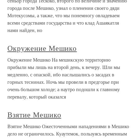
сеньор города Тескоко, второго по величине и значению
города после Мешико, узнал о пленении своего дяди
Мотекусомы, а также, что мы понемногу овладеваем
всеми средствами государства и что клад Ашаякатля
нами найден, но
Окружение Мешико
Окружение Мешико На мешикскую территорию
прибыли мы лишь на второй день, к вечеру. Шли мы
медленно, с опаской, ибо наслышались о засадах в
горных теснинах. Ночь мы провели в предгорье при
очень большом холоде; а наутро подошли к главному
перевалу, который оказался
Взятие Мешико
Взятие Мешико Ожесточенными нападениями в Мешико
дело не ограничилось. Куаутемок, пользуясь временным