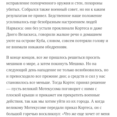
исправление попорченного оружия и стен, похороны
убитых. Собрался также военный совет, но ни к каким
результатам не привел. Бедственное наше положение
усиливалось еще безобразным настроением людей
Нарваэса: они без устали проклинали Кортеса и даже
Диего Веласкеса, говорили жалкие речи о домашнем
уюте на острове Куба, словом, совсем потеряли голову и
не внимали никаким ободрениям.
В конце концов, все же пришлось решиться просить
мешиков о мире, а затем покинуть Мешико. Но на
следующий день нападение не только возобновилось, но
и превосходило все прежние дни; а средств и сил у нас
становилось все меньше. Тогда Кортес принял решение
— пусть великий Мотекусома поговорит с ними с
плоской крыши и прикажет им прекратить военные
действия, так как мы хотим уйти из их города. А когда
великому Мотекусоме передали приказ Кортеса, он с
большой горечью воскликнул: «Что же еще хочет от меня