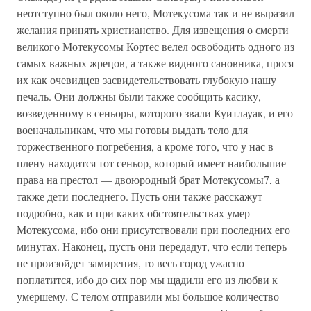
неотступно был около него, Мотекусома так и не выразил
желания принять христианство. Для извещения о смерти
великого Мотекусомы Кортес велел освободить одного из
самых важных жрецов, а также видного сановника, прося
их как очевидцев засвидетельствовать глубокую нашу
печаль. Они должны были также сообщить касику,
возведенному в сеньоры, которого звали Куитлауак, и его
военачальникам, что мы готовы выдать тело для
торжественного погребения, а кроме того, что у нас в
плену находится тот сеньор, который имеет наибольшие
права на престол — двоюродный брат Мотекусомы7, а
также дети последнего. Пусть они также расскажут
подробно, как и при каких обстоятельствах умер
Мотекусома, ибо они присутствовали при последних его
минутах. Наконец, пусть они передадут, что если теперь
не произойдет замирения, то весь город ужасно
поплатится, ибо до сих пор мы щадили его из любви к
умершему. С телом отправили мы большое количество