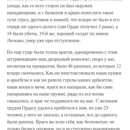
улицы, как со всех сторон он был окружен
нападающими, и с балконов и крыш понеслись такие
тучи стрел, дротиков и камней, что вскоре не было в его
отряде ни одного целого (сам Ордас получил 3 раны), а
18 были убиты, 19-й же, хороший солдат по имени
Лескано, умер уже при отступлении.
Но еще гуще были толпы врагов, одновременно с этим
штурмовавшие наш дворцовый комплекс; скоро у нас,
несмотря на прикрытия, было 46 раненых, из которых 12
вскоре скончались. Как ни неистовствовали наши пушки
и аркебузы и как ни разили стрелы наших арбалетов,
наши копья и мечи, враги все напирали, как бы сами
напарываясь на наше оружие, ряды их все вновь
смыкались, и враг не поддавался ни на шаг. С великим
трудом Ордасу удалось пробиться к нам, но уже 23
человек у него не хватало, а остальные, все до единого,
были ранены. Враги же вели себя, как бесноватые: не
только бились оружием, но и исступленно выкрикивали