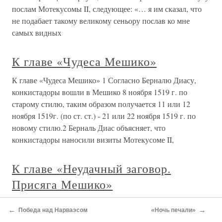
послам Мотекусомы II, следующее: «… я им сказал, что
не подабает такому великому сеньору послав ко мне
самых видных
К главе «Чудеса Мешико»
К главе «Чудеса Мешико» 1 Согласно Берналю Диасу,
конкистадоры вошли в Мешико 8 ноября 1519 г. по
старому стилю, таким образом получается 11 или 12
ноября 1519г. (по ст. ст.) - 21 или 22 ноября 1519 г. по
новому стилю.2 Берналь Диас объясняет, что
конкистадоры наносили визиты Мотекусоме II,
К главе «Неудачный заговор.
Присяга Мешико»
К главе «Неудачный заговор. Присяга Мешико» 1
←
→
Победа над Нарваэсом
«Ночь печали»
Матлацинко (Matlatzinco) - более правильное; у Берналя