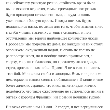
как сейчас эту ужасную резню; стойкость врага была
выше всякого вероятия, самые громадные потери как
будто проходили незамеченными, а неудачи лишь
увеличивали боевую ярость. Иногда они как будто
поддавались назад, но лишь для того, чтобы заманить нас
в глубь улицы, а затем круг опять смыкался, и при
отступлении мы теряли наибольшее количество людей.
Пробовали мы поджечь их дома, но каждый из них стоял
особняком, окруженный водой, и огонь не только не
распространялся, но и вообще плохо принимался, а
сверху, с крыш и балконов, по-прежнему лился дождь
стрел, дротиков, камней… Право! Я не в силах описать
этот бой. Мои слова слабы и холодны. Ведь говорили же
некоторые из наших солдат, побывавшие в Италии и еще
более далеких странах, что никогда не видали ничего
подобного, что такое ожесточение не встречалось им ни в
битвах с королем Франции, ни с самим великим турком.
Вылазка стоила нам 10 или 12 солдат, и все вернувшиеся