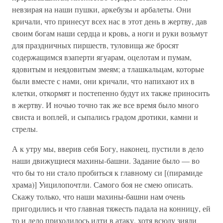
невзирая на наши пушки, аркебузы и арбалеты. Они
кричали, что принесут всех нас в этот день в жертву, дав
своим богам наши сердца и кровь, а ноги и руки возьмут
для праздничных пиршеств, туловища же бросят
содержащимся взаперти ягуарам, оцелотам и пумам,
ядовитым и неядовитым змеям; а тлашкальцам, которые
были вместе с нами, они кричали, что напихают их в
клетки, откормят и постепенно будут их также приносить
в жертву. И ночью точно так же все время было много
свиста и воплей, и сыпались градом дротики, камни и
стрелы.
А к утру мы, вверив себя Богу, наконец, пустили в дело
наши движущиеся махины-башни. Задание было — во
что бы то ни стало пробиться к главному си [(пирамиде
храма)] Уицилопочтли. Самого боя не смею описать.
Скажу только, что наши махины-башни нам очень
пригодились и что главная тяжесть падала на конницу, ей
то и дело приходилось идти в атаку, хотя всюду зияли