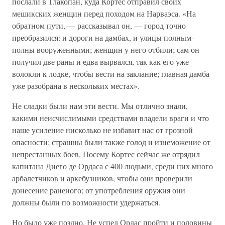
послали в Тлакопан, куда Кортес отправил своих
мешикских женщин перед походом на Нарваэса. «На
обратном пути, — рассказывал он, — город точно
преобразился: и дороги на дамбах, и улицы полным-
полны вооруженными; женщин у него отбили; сам он
получил две раны и едва вырвался, так как его уже
волокли к лодке, чтобы вести на заклание; главная дамба
уже разобрана в нескольких местах».
Не сладки были нам эти вести. Мы отлично знали,
какими неисчислимыми средствами владели враги и что
наше усиление нисколько не избавит нас от грозной
опасности; страшны были также голод и изнеможение от
непрестанных боев. Посему Кортес сейчас же отрядил
капитана Диего де Ордаса с 400 людьми, среди них много
арбалетчиков и аркебузников, чтобы они проверили
донесение раненого; от употребления оружия они
должны были по возможности удержаться.
Но было уже поздно. Не успел Ордас пройти и половины