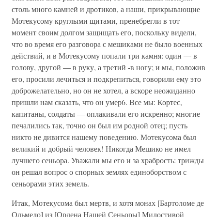
столь много камней и дротиков, а наши, прикрывающие
Мотекусому круглыми щитами, пренебрегли в тот
момент своим долгом защищать его, поскольку видели,
что во время его разговора с мешиками не было военных
действий, и в Мотекусому попали три камня: один — в
голову, другой — в руку, а третий -в ногу; и мы, положив
его, просили лечиться и подкрепиться, говорили ему это
доброжелательно, но он не хотел, а вскоре неожиданно
пришли нам сказать, что он умер6. Все мы: Кортес,
капитаны, солдаты — оплакивали его искренно; многие
печалились так, точно он был им родной отец; пусть
никто не дивится нашему поведению. Мотекусома был
великий и добрый человек! Никогда Мешико не имел
лучшего сеньора. Уважали мы его и за храбрость: трижды
он решал вопрос о спорных землях единоборством с
сеньорами этих земель.
Итак, Мотекусома был мертв, и хотя монах [Бартоломе де
Ольмедо] из [Ордена Нашей Сеньоры] Милостивой