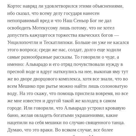
Кортес навряд ли удовлетворился этими объяснениями,
ибо сказал, что всему делу государя нанесен
непоправимый вред и что Наш Сеньор Бог не дал
освободить Мотекусому лишь потому, что не хотел
допустить кажущегося торжества языческих богов —
Уицилопочтли и Тескатлипоки. Больше он уже не касался
этого вопроса; среди же нас, солдат, долго еще ходили
самые разнообразные рассказы. То говорили о чуде, а
именно: Альварадо и его отряд почувствовали нужду в
пресной воде и вдруг наткнулись на нее, выкопав яму тут
же во дворе дворцового комплекса, хотя все знали, что во
всем Мешико при рытье можно найти лишь солоноватую
воду. На это скажу, что помощь приспела вовремя, но все
же мне известен и другой такой же колодец в самом
городе. Или говорили, что Альварадо устроил кровавую
баню, желая овладеть богатыми украшениями, какие
нацепили на себя мешики по случаю священного танца.
Думаю, что это враки. Во всяком случае, все более