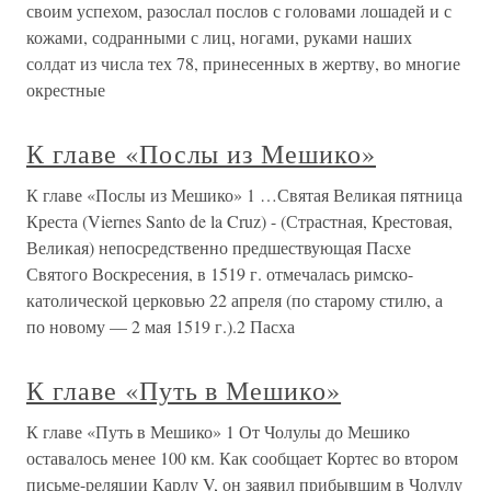
своим успехом, разослал послов с головами лошадей и с
кожами, содранными с лиц, ногами, руками наших
солдат из числа тех 78, принесенных в жертву, во многие
окрестные
К главе «Послы из Мешико»
К главе «Послы из Мешико» 1 …Святая Великая пятница
Креста (Viernes Santo de la Cruz) - (Страстная, Крестовая,
Великая) непосредственно предшествующая Пасхе
Святого Воскресения, в 1519 г. отмечалась римско-
католической церковью 22 апреля (по старому стилю, а
по новому — 2 мая 1519 г.).2 Пасха
К главе «Путь в Мешико»
К главе «Путь в Мешико» 1 От Чолулы до Мешико
оставалось менее 100 км. Как сообщает Кортес во втором
письме-реляции Карлу V, он заявил прибывшим в Чолулу