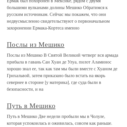
Ермак был похоронен в Мексике, рядом с двумя
большими вулканами долины Мешико Обратимся к
русским источникам. Сейчас мы покажем, что они
недвусмысленно свидетельствуют о первоначальном
захоронении Ермака-Кортеса именно
Послы из Мешико
Послы из Мешико В Святой Великий четверг вся армада
прибыла в гавань Сан Хуан де Улуа, пилот Аламинос
хорошо знал ее, так как там мы были вместе с Хуаном де
Грихальвой, затем приказано было встать на якорь
севернее в стороне [у материка], где суда были в
безопасности, и на
Путь в Мешико
Путь в Мешико Две недели пробыли мы в Чолуле,
которая успокоилась и оживилась, совсем как раньше.