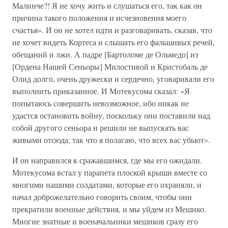
Малинче?! Я не хочу жить и слушаться его, так как он
причина такого положения и исчезновения моего
счастья». И он не хотел идти и разговаривать, сказав, что
не хочет видеть Кортеса и слышать его фальшивых речей,
обещаний и лжи. А падре [Бартоломе де Ольмедо] из
[Ордена Нашей Сеньоры] Милостивой и Кристобаль де
Олид долго, очень дружески и сердечно, уговаривали его
выполнить приказанное. И Мотекусома сказал: «Я
попытаюсь совершить невозможное, ибо никак не
удастся остановить войну, поскольку они поставили над
собой другого сеньора и решили не выпускать вас
живыми отсюда; так что я полагаю, что всех вас убьют».
И он направился к сражавшимся, где мы его ожидали.
Мотекусома встал у парапета плоской крыши вместе со
многими нашими солдатами, которые его охраняли, и
начал доброжелательно говорить своим, чтобы они
прекратили военные действия, и мы уйдем из Мешико.
Многие знатные и военачальники мешиков сразу его