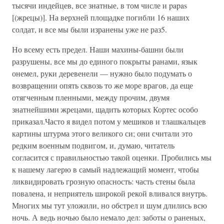
тысячи индейцев, все знатные, в том числе и papas
[(жрецы)]. На верхней площадке погибли 16 наших
солдат, и все мы были изранены уже не раз5.
Но всему есть предел. Наши махины-башни были
разрушены, все мы до единого покрыты ранами, язык
онемел, руки деревенели — нужно было подумать о
возвращении опять сквозь то же море врагов, да еще
отягченным пленными, между прочим, двумя
знатнейшими жрецами, щадить которых Кортес особо
приказал.Часто я видел потом у мешиков и тлашкальцев
картины штурма этого великого си; они считали это
редким военным подвигом, и, думаю, читатель
согласится с правильностью такой оценки. Пробились мы
к нашему лагерю в самый надлежащий момент, чтобы
ликвидировать грозную опасность: часть стены была
повалена, и неприятель широкой рекой вливался внутрь.
Многих мы тут уложили, но обстрел и шум длились всю
ночь. А ведь ночью было немало дел: заботы о раненых,