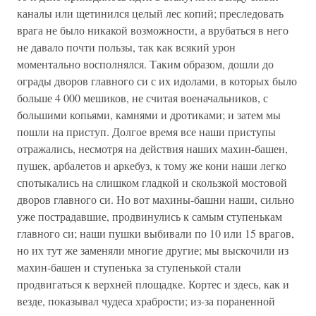
каналы или щетинился целый лес копий; преследовать
врага не было никакой возможности, а врубаться в него
не давало почти пользы, так как всякий урон
моментально восполнялся. Таким образом, дошли до
ограды дворов главного си с их идолами, в которых было
больше 4 000 мешиков, не считая военачальников, с
большими копьями, камнями и дротиками; и затем мы
пошли на приступ. Долгое время все наши приступы
отражались, несмотря на действия наших махин-башен,
пушек, арбалетов и аркебуз, к тому же кони наши легко
спотыкались на слишком гладкой и скользкой мостовой
дворов главного си. Но вот махины-башни наши, сильно
уже пострадавшие, продвинулись к самым ступенькам
главного си; наши пушки выбивали по 10 или 15 врагов,
но их тут же заменяли многие другие; мы выскочили из
махин-башен и ступенька за ступенькой стали
продвигаться к верхней площадке. Кортес и здесь, как и
везде, показывал чудеса храбрости; из-за пораненной