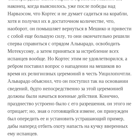
наконец, когда выяснилось, уже после победы над
Нарваэсом, что Кортес и не думает садиться на корабли,
хотя и получил их в достаточном количестве, что,
наоборот, он помышляет вернуться в Мешико и привести
с собой еще большую силу, то они окончательно решили
сперва справиться с отрядом Альварадо, освободить
Мотекусому, а затем приняться за истребление всех
испанцев вообще. Но Кортес этим не удовлетворился, а
ребром поставил вопрос о нападении на мешиков во
время их религиозных церемоний в честь Уицилопочтли.
Альварадо объяснил, что он поступил так на основании
сведений, будто непосредственно за этой церемонией
должны были начаться военные действия. Конечно,
празднество устроено было с его разрешения, он этого не
отрицает; но, зная о готовящейся измене, он принужден
был опередить ее и установить устрашающий пример,
дабы наперед отбить охоту напасть на кучку вверенных
ему испанцев.