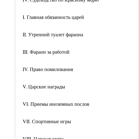
I. Главная обязанность царей
II. Утренний туалет фараона
III. Фараон за работой
IV. Право помилования
V. Царские награды
VI. Приемы иноземных послов
VII. Спортивные игры
VIII. Царская охота