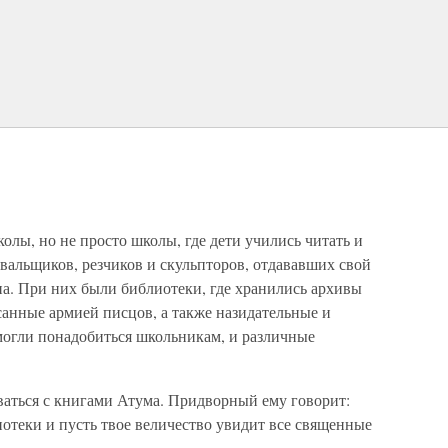
олы, но не просто школы, где дети учились читать и
вальщиков, резчиков и скульпторов, отдававших свой
на. При них были библиотеки, где хранились архивы
санные армией писцов, а также назидательные и
могли понадобиться школьникам, и различные
аться с книгами Атума. Придворный ему говорит:
иотеки и пусть твое величество увидит все священные