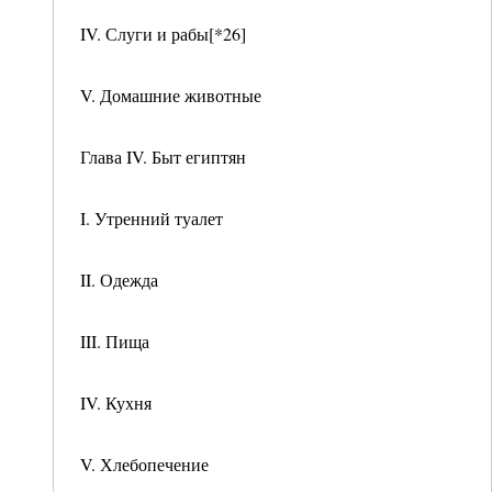
IV. Слуги и рабы[*26]
V. Домашние животные
Глава IV. Быт египтян
I. Утренний туалет
II. Одежда
III. Пища
IV. Кухня
V. Хлебопечение