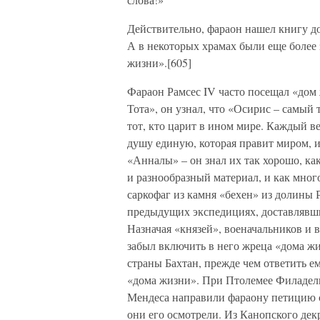
Действительно, фараон нашел книгу д
А в некоторых храмах были еще более
жизни».[605]
Фараон Рамсес IV часто посещал «дом
Тота», он узнал, что «Осирис – самый 
тот, кто царит в ином мире. Каждый ве
душу единую, которая правит миром, и
«Анналы» – он знал их так хорошо, как
и разнообразный материал, и как мног
саркофаг из камня «бехен» из долины 
предыдущих экспедициях, доставлявши
Назначая «князей», военачальников и 
забыл включить в него жреца «дома ж
страны Бахтан, прежде чем ответить е
«дома жизни». При Птолемее Филадел
Мендеса направили фараону петицию с
они его осмотрели. Из Канопского дек