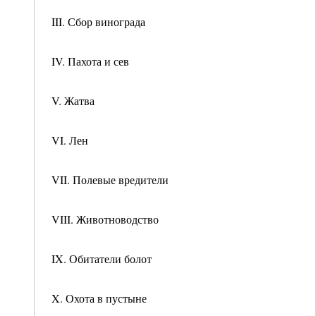
III. Сбор винограда
IV. Пахота и сев
V. Жатва
VI. Лен
VII. Полевые вредители
VIII. Животноводство
IX. Обитатели болот
X. Охота в пустыне