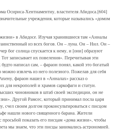
ома Осириса-Хентиаментиу, властителя Абидоса.[604]
 значительные учреждения, которые назывались «домом
 жизни» в Абидосе. Изучая хранившиеся там «Анналы
таинственный из всех богов. Он – луна. Он – Нил. Он –
чер бог солнца спускается к нему, и [они] образуют
 Тот записывает их повеления». Перечитывая эти
 будто написал сам, – фараон понял, какой это богатый
о можно извлечь из него полезного. Пожелав для себя
Рахену, фараон нашел в «Анналах» рассказ о
х для некрополей и храмов саркофаги и статуи.
высших чиновников в штаб своей экспедиции, он не
изни». Другой Рамсес, который принимал посла царя
му, счел своим долгом проконсультироваться с писцом
ьфе нашли нового священного барана. Жители
 просьбой показать его писцам «дома жизни», чтобы
рета мы знаем, что эти писцы занимались астрономией.