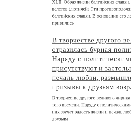
XLII. Образ жизни балтийских славян
велетов (лютичей) Эти противоположны
балтийских славян. В основании его л
привились
В творчестве другого 
отразилась бурная поли
Наряду с политическими
присутствуют и застоль
печаль любви, размышл
призывы к друзьям возр
В творчестве другого великого лирик
того времени. Наряду с политическими
них звучат радость жизни и печаль л
друзьям