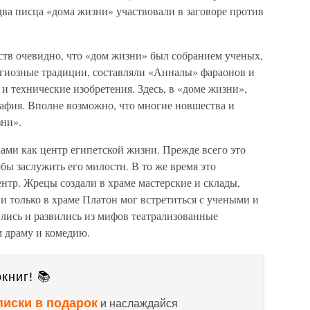
два писца «дома жизни» участвовали в заговоре против
ств очевидно, что «дом жизни» был собранием ученых,
гиозные традиции, составляли «Анналы» фараонов и
и технические изобретения. Здесь, в «доме жизни»,
афия. Вполне возможно, что многие новшества и
зни».
нами как центр египетской жизни. Прежде всего это
обы заслужить его милости. В то же время это
нтр. Жрецы создали в храме мастерские и склады,
и только в храме Платон мог встретиться с учеными и
лись и развились из мифов театрализованные
м драму и комедию.
книг! 📚
писки в подарок
и наслаждайся