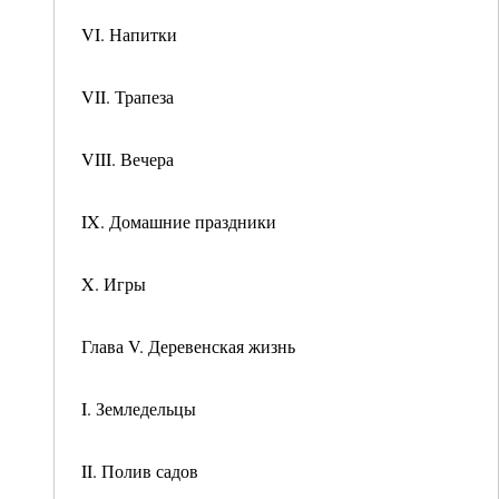
VI. Напитки
VII. Трапеза
VIII. Вечера
IX. Домашние праздники
X. Игры
Глава V. Деревенская жизнь
I. Земледельцы
II. Полив садов