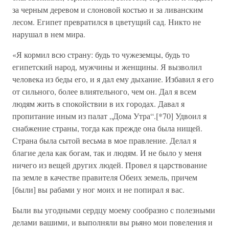
за черным деревом и слоновой костью и за ливанским
лесом. Египет превратился в цветущий сад. Никто не
нарушал в нем мира.
«Я кормил всю страну: будь то чужеземцы, будь то
египетский народ, мужчины и женщины. Я вызволил
человека из беды его, и я дал ему дыхание. Избавил я его
от сильного, более влиятельного, чем он. Дал я всем
людям жить в спокойствии в их городах. Давал я
пропитание иным из палат „Дома Утра“.[*70] Удвоил я
снабжение страны, тогда как прежде она была нищей.
Страна была сытой весьма в мое правление. Делал я
благие дела как богам, так и людям. И не было у меня
ничего из вещей других людей. Провел я царствование
па земле в качестве правителя Обеих земель, причем
[были] вы рабами у ног моих и не попирал я вас.
Были вы угодными сердцу моему сообразно с полезными
делами вашими, и выполняли вы рьяно мои повеления и