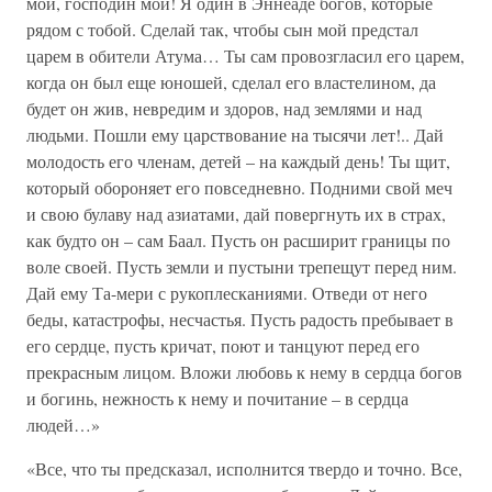
мой, господин мой! Я один в Эннеаде богов, которые
рядом с тобой. Сделай так, чтобы сын мой предстал
царем в обители Атума… Ты сам провозгласил его царем,
когда он был еще юношей, сделал его властелином, да
будет он жив, невредим и здоров, над землями и над
людьми. Пошли ему царствование на тысячи лет!.. Дай
молодость его членам, детей – на каждый день! Ты щит,
который обороняет его повседневно. Подними свой меч
и свою булаву над азиатами, дай повергнуть их в страх,
как будто он – сам Баал. Пусть он расширит границы по
воле своей. Пусть земли и пустыни трепещут перед ним.
Дай ему Та-мери с рукоплесканиями. Отведи от него
беды, катастрофы, несчастья. Пусть радость пребывает в
его сердце, пусть кричат, поют и танцуют перед его
прекрасным лицом. Вложи любовь к нему в сердца богов
и богинь, нежность к нему и почитание – в сердца
людей…»
«Все, что ты предсказал, исполнится твердо и точно. Все,