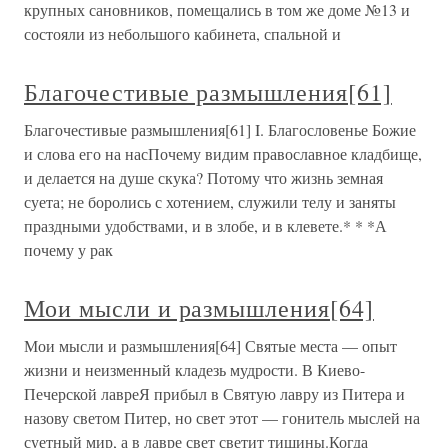
крупных сановников, помещались в том же доме №13 и
состояли из небольшого кабинета, спальной и
Благочестивые размышления[61]
Благочестивые размышления[61] I. Благословенье Божие
и слова его на насПочему видим православное кладбище,
и делается на душе скука? Потому что жизнь земная
суета; не боролись с хотением, служили телу и заняты
праздными удобствами, и в злобе, и в клевете.* * *А
почему у рак
Мои мысли и размышления[64]
Мои мысли и размышления[64] Святые места — опыт
жизни и неизменный кладезь мудрости. В Киево-
Печерской лавреЯ прибыл в Святую лавру из Питера и
назову светом Питер, но свет этот — гонитель мыслей на
суетный мир, а в лавре свет светит тишины.Когда