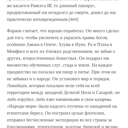
же касается Рамсеса III, то длинный папирус,
продиктованный им незадолго до смерти, дошел до нас
практически неповрежденным.[464]
Фараон считает, что хорошо поработал. Он много сделал
для того, чтобы увеличить и украсить храмы богов,
особенно Амона в Опете, Атума в Иуне, Ра и Птаха в
Мемфисе и всех их близких родственников, не забыв о
других, второстепенных божествах. Он подарил им
множество обученных слуг, стада и земли. На каждое
празднество он посылал им пищу и питье. При этом он
не забывал и о народе. Он установил мир и порядок.
Ливийцев, которые нахально вели себя на всей
территории между западной Дельтой Нила и Сахарой, он
либо изрубил, либо взял наемниками в свои казармы.
«Народы моря» были надолго отучены от нападений на
египетские берега. Он построил целые флотилии,
отправил бесчисленные экспедиции во все страны за
благовониями, терпентином, золотом, бирюзой и медью,