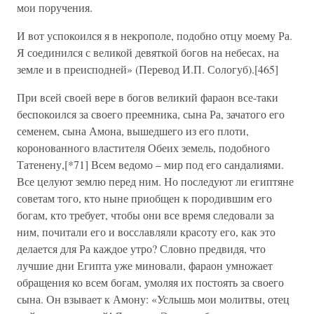
мои поручения.
И вот успокоился я в некрополе, подобно отцу моему Ра.
Я соединился с великой девяткой богов на небесах, на
земле и в преисподней» (Перевод И.П. Сологуб).[465]
При всей своей вере в богов великий фараон все-таки
беспокоился за своего преемника, сына Ра, зачатого его
семенем, сына Амона, вышедшего из его плоти,
коронованного властителя Обеих земель, подобного
Татенену,[*71] Всем ведомо – мир под его сандалиями.
Все целуют землю перед ним. Но последуют ли египтяне
советам того, кто ныне приобщен к породившим его
богам, кто требует, чтобы они все время следовали за
ним, почитали его и восславляли красоту его, как это
делается для Ра каждое утро? Словно предвидя, что
лучшие дни Египта уже миновали, фараон умножает
обращения ко всем богам, умоляя их постоять за своего
сына. Он взывает к Амону: «Услышь мои молитвы, отец