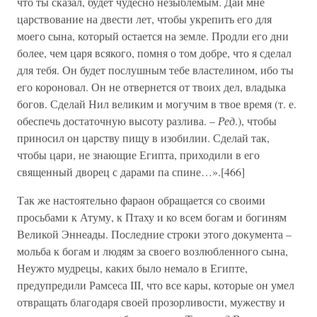
что ты сказал, будет чудесно незыблемым. Дай мне
царствование на двести лет, чтобы укрепить его для
моего сына, который остается на земле. Продли его дни
более, чем царя всякого, помня о том добре, что я сделал
для тебя. Он будет послушным тебе властелином, ибо ты
его короновал. Он не отвернется от твоих дел, владыка
богов. Сделай Нил великим и могучим в твое время (т. е.
обеспечь достаточную высоту разлива. –
Ред
.), чтобы
приносил он царству пищу в изобилии. Сделай так,
чтобы цари, не знающие Египта, приходили в его
священный дворец с дарами па спине…».[466]
Так же настоятельно фараон обращается со своими
просьбами к Атуму, к Птаху и ко всем богам и богиням
Великой Эннеады. Последние строки этого документа –
мольба к богам и людям за своего возлюбленного сына,
Неужто мудрецы, каких было немало в Египте,
предупредили Рамсеса III, что все кары, которые он умел
отвращать благодаря своей прозорливости, мужеству и