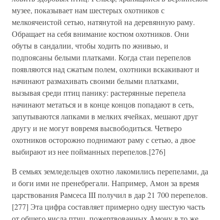
музее, показывает нам шестерых охотников с
мелкоячеистой сетью, натянутой на деревянную раму.
Обращает на себя внимание костюм охотников. Они
обуты в сандалии, чтобы ходить по жнивью, и
подпоясаны белыми платками. Когда стаи перепелов
появляются над сжатым полем, охотники вскакивают и
начинают размахивать своими белыми платками,
вызывая среди птиц панику: растерянные перепела
начинают метаться и в конце концов попадают в сеть,
запутываются лапками в мелких ячейках, мешают друг
другу и не могут вовремя высвободиться. Четверо
охотников осторожно поднимают раму с сетью, а двое
выбирают из нее пойманных перепелов.[276]
В семьях земледельцев охотно лакомились перепелами, да
и боги ими не пренебрегали. Например, Амон за время
царствования Рамсеса III получил в дар 21 700 перепелов.
[277] Эта цифра составляет примерно одну шестую часть
от общего числа птиц, пожертвованных Амону в то же