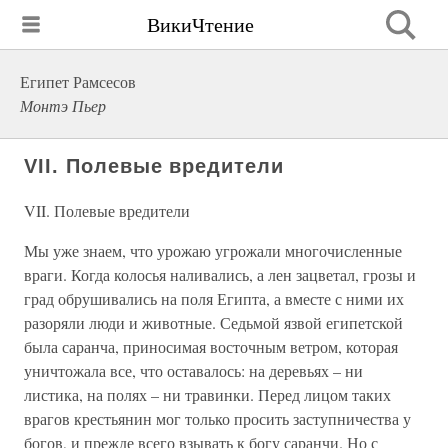
ВикиЧтение
Египет Рамсесов
Монтэ Пьер
VII. Полевые вредители
VII. Полевые вредители
Мы уже знаем, что урожаю угрожали многочисленные
враги. Когда колосья наливались, а лен зацветал, грозы и
град обрушивались на поля Египта, а вместе с ними их
разоряли люди и животные. Седьмой язвой египетской
была саранча, приносимая восточным ветром, которая
уничтожала все, что оставалось: на деревьях – ни
листика, на полях – ни травинки. Перед лицом таких
врагов крестьянин мог только просить заступничества у
богов, и прежде всего взывать к богу саранчи. Но с