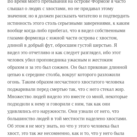
Во время моего пребывания на острове Формозе я часто
слышал о людях с хвостами, но не придавал этому
значения; но я должен рассказать читателю и подтвердить
истинность этого столь серьезными заверениями, к каким
вообще когда-либо прибегал, что я видел собственными
глазами формозца с южной части острова с хвостом,
длиной в добрый фут, обросшим густой шерстью. Я
видел это отчетливо и как следует разглядел, ибо этот
человек убил проповедника ужасным и жестоким
образом и за это был сожжен. Он был прикован длинной
цепью к середине столба, вокруг которого разложили
огонь. Таким образом несчастного хвостатого человека
поджаривали перед смертью так, что с него стекал жир.
Множество людей видело это вместе со мной, некоторые
подходили к нему и говорили с ним, так как они
удивлялись его наружности. Они узнали от него, что
большинство людей в той местности наделено хвостами.
Об этом я не могу знать, но что у этого человека был
хвост, это так же несомненно, как и то, что у него была