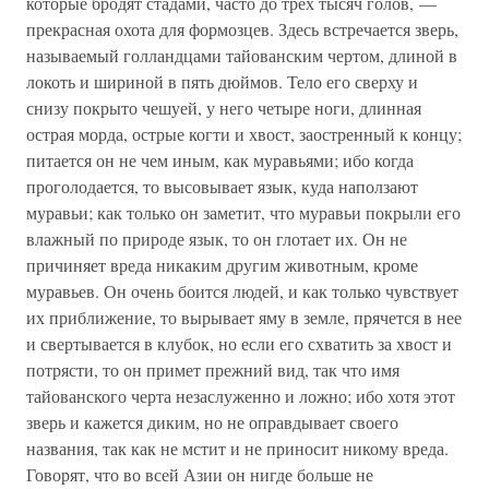
которые бродят стадами, часто до трех тысяч голов, —
прекрасная охота для формозцев. Здесь встречается зверь,
называемый голландцами тайованским чертом, длиной в
локоть и шириной в пять дюймов. Тело его сверху и
снизу покрыто чешуей, у него четыре ноги, длинная
острая морда, острые когти и хвост, заостренный к концу;
питается он не чем иным, как муравьями; ибо когда
проголодается, то высовывает язык, куда наползают
муравьи; как только он заметит, что муравьи покрыли его
влажный по природе язык, то он глотает их. Он не
причиняет вреда никаким другим животным, кроме
муравьев. Он очень боится людей, и как только чувствует
их приближение, то вырывает яму в земле, прячется в нее
и свертывается в клубок, но если его схватить за хвост и
потрясти, то он примет прежний вид, так что имя
тайованского черта незаслуженно и ложно; ибо хотя этот
зверь и кажется диким, но не оправдывает своего
названия, так как не мстит и не приносит никому вреда.
Говорят, что во всей Азии он нигде больше не