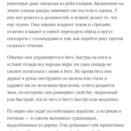
некоторые даже ожерелья из рейхсталеров. Брошенные на
землю оленьи шкуры заменяют им постели и одеяла. У
них нет ремесел и должностей, и всякий делает то, что
ему нужно. Они хорошо владеют луком и стрелами,
отлично плавают и умеют переходить вброд и могут
поспорить с голландцами в том, как перейти реку против
сильного течения.
Обычно они упражняются в беге, быстры на ноги и
оставят позади все народы мира; ни одна лошадь не
сможет потягаться с ними в беге. Во время бега они
держат в руках инструмент из железа или стали и
ударяют им по железным браслетам, отчего раздается
звон, по которому они размеряют свой бег, медленный
или быстрый, после чего и бегут быстро или медленно.
По морю они ходят на небольших кораблях, а по рекам и
потокам — в совсем маленьких суденышках,
выдолбленных из дерева. Оли добывают себе пропитание