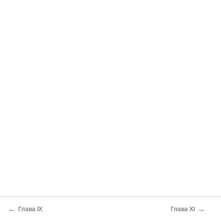
←
→
Глава IX
Глава XI