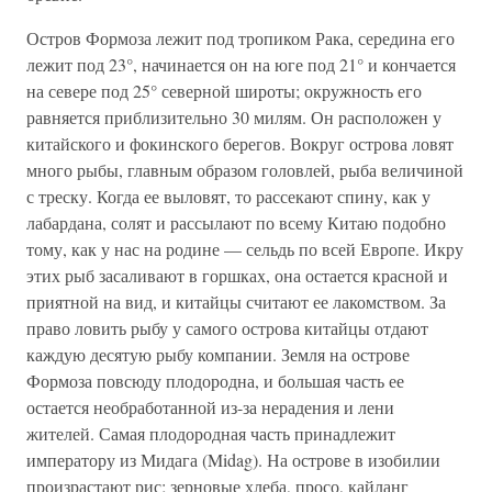
Остров Формоза лежит под тропиком Рака, середина его
лежит под 23°, начинается он на юге под 21° и кончается
на севере под 25° северной широты; окружность его
равняется приблизительно 30 милям. Он расположен у
китайского и фокинского берегов. Вокруг острова ловят
много рыбы, главным образом головлей, рыба величиной
с треску. Когда ее выловят, то рассекают спину, как у
лабардана, солят и рассылают по всему Китаю подобно
тому, как у нас на родине — сельдь по всей Европе. Икру
этих рыб засаливают в горшках, она остается красной и
приятной на вид, и китайцы считают ее лакомством. За
право ловить рыбу у самого острова китайцы отдают
каждую десятую рыбу компании. Земля на острове
Формоза повсюду плодородна, и большая часть ее
остается необработанной из-за нерадения и лени
жителей. Самая плодородная часть принадлежит
императору из Мидага (Midag). На острове в изобилии
произрастают рис; зерновые хлеба, просо, кайланг