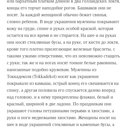
или бархатным платком длиной в два голландских локтя,
концы его торчат наподобие рогов. Башмаков они не
носят. За каждой женщиной обычно бежит свинья,
словно ребенок. В виде украшения мужчины покрывают
кожу на груди, спине и руках особой краской, которая
остается на все время и не стирается. На шее и на руках
они носят стеклянные бусы, а на руке, от кисти до локтя,
кроме того плотно прилегающие железные браслеты, с
такими узкими отверстиями, что их невозможно стащить
с руки; так же и на ногах носят тонкие белые раковины,
нанизанные подобно кружевам. Мужчины из
Токкадеколя (Tokkadekol) носят как украшение
покрывало из камыша, острый конец его свешивается на
спину, а другая половила его спускается далеко вперед
над головою, и к нему прикреплены флажки, белый и
красный, шириной в две ладони. По праздникам они
украшают головы петушиными перьями и хвостами, а
руки и ноги медвежьими хвостами. Женщины носят на
шее в виде украшений стеклянные и каменные бусы, а