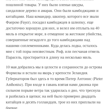
пошлиной товары. У них были оленьи шкуры,
сандаловое дерево и амарак. Они были камбоджцами и
китайцами. Наш командир, шкипер, которого все звали
Фаером (Fayer), посадил камбоджцев в шлюпку, еще
достаточно хорошую для них, и велел им отплыть на 40
миль в открытое море, в отмщение за жестокие убийства,
совершенные незадолго до того камбоджцами над
нашими соплеменниками. Куда делась лодка, осталось
мне с той поры неизвестным. Риф, или песчаная отмель
Парасель, простирается в длину на несколько миль.
10 мая добрались мы в целости и сохранности до острова
Формозы и встали на якорь у крепости Зеландия.
Губернатором был здесь в то время Питер Антонис (Pieter
Anthonisz). При входе в гавань взятая нами джонка при
сильном порыве ветра так ударилась о дно, что треснула
и разбилась в щепки; на ней было примерно двадцать
китайцев и десять голландцев, трое из них приплыли на
бревне.