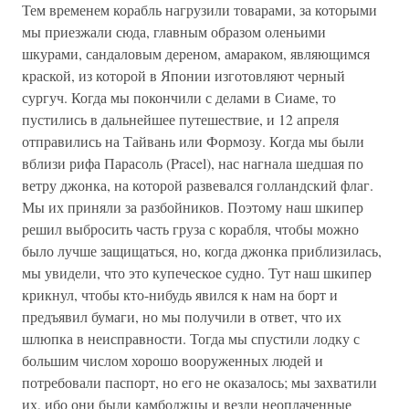
Тем временем корабль нагрузили товарами, за которыми
мы приезжали сюда, главным образом оленьими
шкурами, сандаловым дереном, амараком, являющимся
краской, из которой в Японии изготовляют черный
сургуч. Когда мы покончили с делами в Сиаме, то
пустились в дальнейшее путешествие, и 12 апреля
отправились на Тайвань или Формозу. Когда мы были
вблизи рифа Парасоль (Pracel), нас нагнала шедшая по
ветру джонка, на которой развевался голландский флаг.
Мы их приняли за разбойников. Поэтому наш шкипер
решил выбросить часть груза с корабля, чтобы можно
было лучше защищаться, но, когда джонка приблизилась,
мы увидели, что это купеческое судно. Тут наш шкипер
крикнул, чтобы кто-нибудь явился к нам на борт и
предъявил бумаги, но мы получили в ответ, что их
шлюпка в неисправности. Тогда мы спустили лодку с
большим числом хорошо вооруженных людей и
потребовали паспорт, но его не оказалось; мы захватили
их, ибо они были камбоджцы и везли неоплаченные