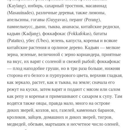
(Kaylang), инбирь, сахарный тростник, масавинад
(Маsauinades), различные деревья, также лимоны,
апельсины, гогавы (Guygavas), перанг (Perang),
памнельнусс, дыни, тыква, ананасы, китайские редиски,
кадьян (Kadjang), фоккафокас (Fokkafokas), бататы
(Patattes), убес (Ubes), зелень, капуста, коренья и всякие
китайские растения и орлиное дерево. Кадьян — мелкие
зерна, зеленые, величиной с зерно кориандера, приятные
на вкус, их варят с соленой и свежей рыбой; фоккафокас
— плод наподобие груши, но в три раза больше, нижняя
сторона его белого и пурпурового цвета, верхняя гладкая,
как зеркало, растет, как и тыква, на земле; сначала его
режут на куски, затем варят и подают с мясом или салом
как репу и коренья и примешивают с сахаром к супу. Там
водятся также овцы, правда мало, много на острове
диких зверей, козлов, коз, газелей, каменных баранов,
кроликов, зайцев, домашних и диких зверей, тигров,
медведей, обезьян, мартышек и несчетное число оленей,