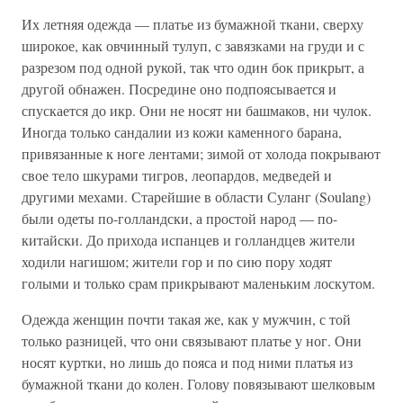
Их летняя одежда — платье из бумажной ткани, сверху
широкое, как овчинный тулуп, с завязками на груди и с
разрезом под одной рукой, так что один бок прикрыт, а
другой обнажен. Посредине оно подпоясывается и
спускается до икр. Они не носят ни башмаков, ни чулок.
Иногда только сандалии из кожи каменного барана,
привязанные к ноге лентами; зимой от холода покрывают
свое тело шкурами тигров, леопардов, медведей и
другими мехами. Старейшие в области Суланг (Soulang)
были одеты по-голландски, а простой народ — по-
китайски. До прихода испанцев и голландцев жители
ходили нагишом; жители гор и по сию пору ходят
голыми и только срам прикрывают маленьким лоскутом.
Одежда женщин почти такая же, как у мужчин, с той
только разницей, что они связывают платье у ног. Они
носят куртки, но лишь до пояса и под ними платья из
бумажной ткани до колен. Голову повязывают шелковым