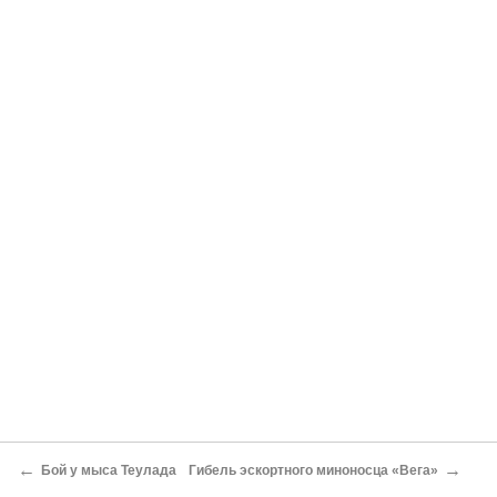
←
→
Бой у мыса Теулада
Гибель эскортного миноносца «Вега»