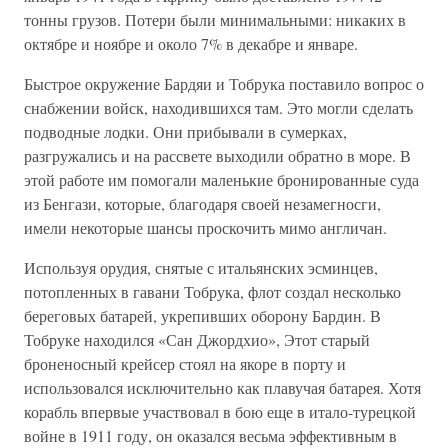
тонны грузов. Потери были минимальными: никаких в
октябре и ноябре и около 7% в декабре и январе.
Быстрое окружение Бардяи и Тобрука поставило вопрос о
снабжении войск, находившихся там. Это могли сделать
подводные лодки. Они прибывали в сумерках,
разгружались и на рассвете выходили обратно в море. В
этой работе им помогали маленькие бронированные суда
из Бенгази, которые, благодаря своей незамегносги,
имели некоторые шансы проскочить мимо англичан.
Используя орудия, снятые с итальянских эсминцев,
потопленных в гавани Тобрука, флот создал несколько
береговых батарей, укрепивших оборону Бардин. В
Тобруке находился «Сан Джордхио», Этот старый
броненосный крейсер стоял на якоре в порту и
использовался исключительно как плавучая батарея. Хотя
корабль впервые участвовал в бою еще в итало-турецкой
войне в 1911 году, он оказался весьма эффективным в