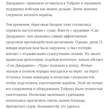
Джорджио» приказали оставаться в Тобруке и оказывать
поддержку войскам как можно дольше. Затем экипажу
следовало затопить корабль.
Тем временем, береговые батареи тоже готовились
отражать наступление с суши. Вместе с орудиями «Сан
Джорджио» они оказались самым эффективным
средством противодействия англичанам. Однако, днем 21
января морская база была окружена, и был потерян
контакт с итальянскими сухопутными силами. На закате
вражеская артиллерия, подойдя вплотную, начала обстрел
«Сан Джорджио». «Чудо» подошло к концу. Ночью
экипаж в полном порядке высадился на берег, на борту
остались только командир и несколько специалистов,
чтобы подготовить уничтожение корабля. Этой же ночью
все сооружения и оборудование Тобрука были полностью
уничтожены. Несколько маленьких суденышек
попытались проскочить сквозь линию блокады
британских судов. Большинству это удалось.