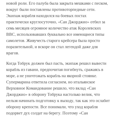
новой роли. Его палуба была закрыта мешками с песком,
вокруг были поставлены противоторпедные сети.
Экипаж корабля находился на боевых постах
практически круглосуточно, «Сан Джорджио» отбил за
семь месяцев огромное количество атак Королевских
ВВС, использовавших буквально все имеющиеся типы
самолетов. Живучесть старого крейсера была просто
поразительной, и вскоре он стал легендой даже для
врагов.
Когда Тобрук должен был пасть, экипаж решил вывести
корабль из гавани, предпочитая погибнуть, сражаясь в
море, а не уничтожать корабль на якорной стоянке.
Супермарина ответила согласием, но итальянское
Верховное Командование решило, что вклад «Сан
Джорджио» в оборону Тобрука настолько велик, что
нельзя начинать подготовку к выходу, так как это ослабит
оборону крепости. Все понимали, что уход корабля
подорвет дух солдат на берегу. Поэтому «Сан