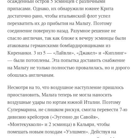
осажденный остров 5 эсминцев с различными
припасами. Однако, их обнаружили южнее Крита
достаточно рано, чтобы итальянский флот успел
перехватить их до прибытия на Мальту. Поэтому
соединение повернуло назад. Разумное решение не
спасло англичан, так как ближе к вечеру эсминцы были
атакованы германскими бомбардировщиками из
Киренаики. 3 из 5 — «Лайвли», «Джакел» и «Киплинг»
— были потоплены. Эта попытка доставить снабжение
на Мальту не только полностью провалилась, но и дорого
обошлась англичанам.
Несмотря на то, что воздушное наступление пришлось
приостановить, Мальта теперь не могла наносить
воздушные удары по юртам южной Италии. Поэтому
Супермарина, не слишком рискуя, смогла перевести 7-ю
дивизию крейсеров («Эугенио ди Савойя»,
«Монтекукколи» и 2 эсминца) в Кальяри, чтобы
помешать новым походам «Уэлшмен». Действуя на