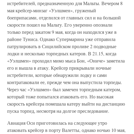
истребителей, предназначенную для Мальты. Вечером 8
мая крейсер-минзаг «Уэлшмен», груженый
боеприпасами, отделился от главных сил и на большой
скорости пошел на Мальту. Его уверенно опознали
только перед закатом 9 мая, когда он находился уже в
районе Туниса. Однако Супермарина уже отправила
патрулировать в Сицилийском проливе 2 подводные
лодки и несколько торпедных катеров. В 21.15, когда
«Уэлшмен» проходил мимо мыса Бон, «Ониче» заметила
его и вышла в атаку. Крейсер прикрывали ночные
истребители, которые обнаружили лодку и сами
контратаковали ее, прежде чем она выпустила торпеды.
Через час «Уэлшмен» был замечен торпедным катером,
который тоже попытался атаковать его. Но высокая
скорость крейсера помешала катеру выйти на дистанцию
пуска торпед, несмотря на долгое преследование.
Авиация Оси приготовилась на следующее утро
атаковать крейсер в порту Валетты, однако ночью 10 мая,