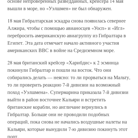
основе непроверенных разведданных, крейсера 14 мая
вышли в море, но «Уэлшмен» не был обнаружен.
18 мая Гибралтарская эскадра снова появилась севернее
Алжира, чтобы с помощью авианосцев «Уосп» и «Игл»
перебросить американскую авиагруппу из Гибралтара в
Египет. Эта дата отмечает начало активного участия
американских ВВС в войне на Средиземном море.
28 мая британский крейсер «Харибдис» к 2 эсминца
покинули Гибралтар и пошли на восток. Что они
собирались делать — неясно: то ли прорваться на Мальту,
то ли проверить реакцию 7-й дивизии на возможный
поход «Уэлшмена». Супермарина приказала 7-й дивизии
выйти в район восточнее Кальяри и встретить
британские корабли, но англичане вернулись в
Гибралтар. Больше они не проводили подобных
операций, пока снова не начались воздушные налеты на
Кальяри, которые вынудили 7-ю дивизию покинуть этот
порт.