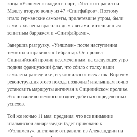
когда «Уэлшмен» входил в порт, «Уосп» отправил на
Мальту вторую волну из 47 «Спитфайров». Поэтому
итало-германские самолеты, прилетевшие утром, были
сами захвачены врасплох дымзавесами, интенсивным
зенитным барражем и «Спитфайрами».
Завершив разгрузку, «Уэлшмен» после наступления
темноты отправился в Гибралтар. Он прошел
Сицилийский пролив незамеченным, на следующее утро
поднял французский флаг, что сбило с толку наши
самолеты-разведчики, и уклонился от всех атак. Впрочем,
реконструкция этого похода позволил! итальянцам точно
установить маршруты англичан в Сицилийском проливе.
Это позволило немного позднее добиться определенных
успехов.
Той же ночью 11 мая, предвидя, что все внимание
итальянской авиаразведки будет приковано к
«Уэлшмену», англичане отправили из Александрии на