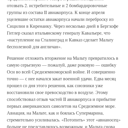
отозвать 2. истребительные и 2 бомбардировочные
группы из состава II авиакорпуса. К конце апреля
уцелевшие остатки авиакорпуса начали переброску из
Сицилии в Киренаику. Через несколько дней в Бергхофе
Гитлер сказал итальянскому генералу Кавальере, что
«наступление на Сталинград и Кавказ сделает Мальту
бесполезной для англичан».
Решение отложить вторжение на Мальту превратилось в
самую серьезную — пожалуй, даже роковую — ошибку
Оси во всей Средиземноморской войне. И совершенно
точно — с нее начался закат военной удачи. Едва месяц
прошел со дня этого решения, как союзники уже
восстановили свое превосходство в воздухе. Этому
способствовал отзыв частей II авиакорпуса и прибытие
первых американских самолетов на Средиземное море.
Авиация, на Мальте, как и боялась Супермарина,
стремительно усиливалась. «Потопить» этот «авианосец»
больше не представлялось возможным, и Мальта снова