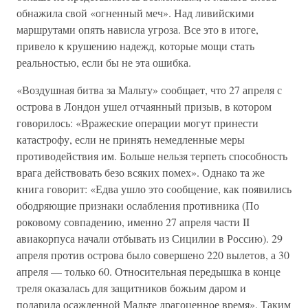
обнажила свой «огненный меч». Над ливийскими
маршрутами опять нависла угроза. Все это в итоге,
привело к крушению надежд, которые мощи стать
реальностью, если бы не эта ошибка.
«Воздушная битва за Мальту» сообщает, что 27 апреля с
острова в Лондон ушел отчаянный призыв, в котором
говорилось: «Вражеские операции могут принести
катастрофу, если не принять немедленные меры
противодействия им. Больше нельзя терпеть способность
врага действовать безо всяких помех». Однако та же
книга говорит: «Едва ушло это сообщение, как появились
ободряющие признаки ослабления противника (По
роковому совпадению, именно 27 апреля части II
авиакорпуса начали отбывать из Сицилии в Россию). 29
апреля против острова было совершено 220 вылетов, а 30
апреля — только 60. Относительная передышка в конце
треля оказалась для защитников божьим даром и
подарила осажденной Мальте драгоценное время». Таким