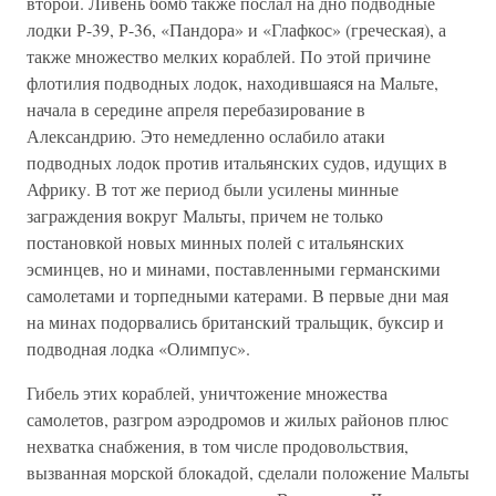
второй. Ливень бомб также послал на дно подводные
лодки Р-39, Р-36, «Пандора» и «Глафкос» (греческая), а
также множество мелких кораблей. По этой причине
флотилия подводных лодок, находившаяся на Мальте,
начала в середине апреля перебазирование в
Александрию. Это немедленно ослабило атаки
подводных лодок против итальянских судов, идущих в
Африку. В тот же период были усилены минные
заграждения вокруг Мальты, причем не только
постановкой новых минных полей с итальянских
эсминцев, но и минами, поставленными германскими
самолетами и торпедными катерами. В первые дни мая
на минах подорвались британский тральщик, буксир и
подводная лодка «Олимпус».
Гибель этих кораблей, уничтожение множества
самолетов, разгром аэродромов и жилых районов плюс
нехватка снабжения, в том числе продовольствия,
вызванная морской блокадой, сделали положение Мальты