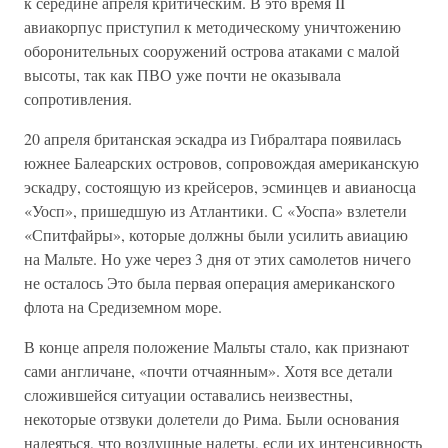
к середине апреля критическим. В это время II
авиакорпус приступил к методическому уничтожению
оборонительных сооружений острова атаками с малой
высоты, так как ПВО уже почти не оказывала
сопротивления.
20 апреля британская эскадра из Гибралтара появилась
южнее Балеарских островов, сопровождая американскую
эскадру, состоящую из крейсеров, эсминцев и авианосца
«Уосп», пришедшую из Атлантики. С «Уоспа» взлетели
«Спитфайры», которые должны были усилить авиацию
на Мальте. Но уже через 3 дня от этих самолетов ничего
не осталось Это была первая операция американского
флота на Средиземном море.
В конце апреля положение Мальты стало, как признают
сами англичане, «почти отчаянным». Хотя все детали
сложившейся ситуации оставались неизвестны,
некоторые отзвуки долетели до Рима. Были основания
надеяться, что воздушные налеты, если их интенсивность