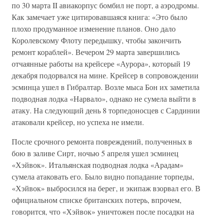
по 30 марта II авиакорпус бомбил не порт, а аэродромы.
Как замечает уже цитировавшаяся книга: «Это было
плохо продуманное изменение планов. Оно дало
Королевскому Флоту передышку, чтобы закончить
ремонт кораблей». Вечером 29 марта завершились
отчаянные работы на крейсере «Аурора», который 19
декабря подорвался на мине. Крейсер в сопровождении
эсминца ушел в Гибралтар. Возле мыса Бон их заметила
подводная лодка «Нарвало», однако не сумела выйти в
атаку. На следующий день 8 торпедоносцев с Сардинии
атаковали крейсер, но успеха не имели.
После срочного ремонта повреждений, полученных в
бою в заливе Сирт, ночью 5 апреля ушел эсминец
«Хэйвок». Итальянская подводная лодка «Арадам»
сумела атаковать его. Было видно попадание торпеды,
«Хэйвок» выбросился на берег, и экипаж взорвал его. В
официальном списке британских потерь, впрочем,
говорится, что «Хэйвок» уничтожен после посадки на