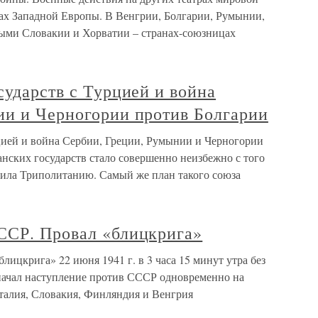
х Западной Европы. В Венгрии, Болгарии, Румынии,
мыми Словакии и Хорватии – странах-союзницах
сударств с Турцией и война
ии и Черногории против Болгарии
рцией и война Сербии, Греции, Румынии и Черногории
нских государств стало совершенно неизбежно с того
атила Триполитанию. Самый же план такого союза
ССР. Провал «блицкрига»
ицкрига» 22 июня 1941 г. в 3 часа 15 минут утра без
начал наступление против СССР одновременно на
Италия, Словакия, Финляндия и Венгрия