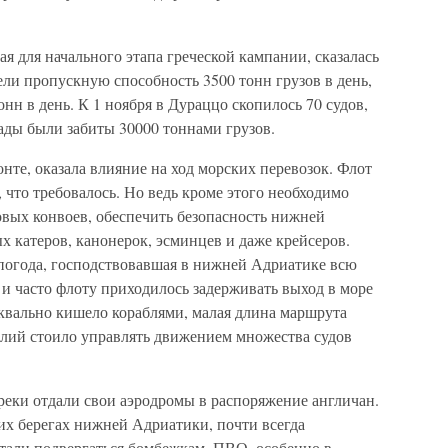
я для начального этапа греческой кампании, сказалась
ели пропускную способность 3500 тонн грузов в день,
онн в день. К 1 ноября в Дураццо скопилось 70 судов,
ады были забиты 30000 тоннами грузов.
нте, оказала влияние на ход морских перевозок. Флот
, что требовалось. Но ведь кроме этого необходимо
вых конвоев, обеспечить безопасность нижней
 катеров, канонерок, эсминцев и даже крейсеров.
погода, господствовавшая в нижней Адриатике всю
 и часто флоту приходилось задерживать выход в море
уквально кишело кораблями, малая длина маршрута
илий стоило управлять движением множества судов
греки отдали свои аэродромы в распоряжение англичан.
их берегах нижней Адриатики, почти всегда
тали подвергаться бомбежкам. ПВО, особенно в