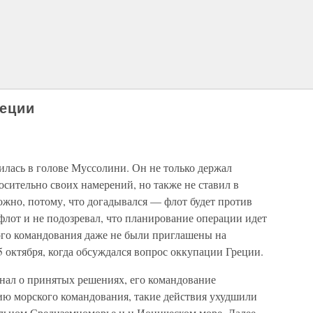
реции
пилась в голове Муссолини. Он не только держал
осительно своих намерений, но также не ставил в
ожно, потому, что догадывался — флот будет против
лот и не подозревал, что планирование операции идет
го командования даже не были приглашены на
 октября, когда обсуждался вопрос оккупации Греции.
знал о принятых решениях, его командование
ю морского командования, такие действия ухудшили
льном Средиземноморье и н Ионическом море. Далее,