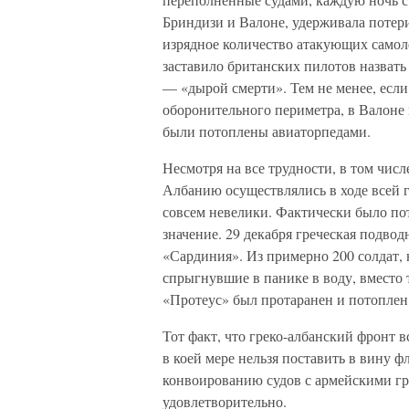
Бриндизи и Валоне, удерживала потери
изрядное количество атакующих самол
заставило британских пилотов назват
— «дырой смерти». Тем не менее, если
оборонительного периметра, в Валоне
были потоплены авиаторпедами.
Несмотря на все трудности, в том чис
Албанию осуществлялись в ходе всей 
совсем невелики. Фактически было пот
значение. 29 декабря греческая подво
«Сардиния». Из примерно 200 солдат, 
спрыгнувшие в панике в воду, вместо 
«Протеус» был протаранен и потопле
Тот факт, что греко-албанский фронт 
в коей мере нельзя поставить в вину 
конвоированию судов с армейскими гр
удовлетворительно.