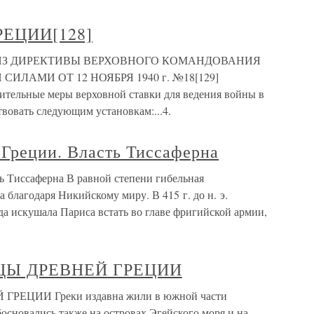
ЕЦИИ[128]
] ИЗ ДИРЕКТИВЫ ВЕРХОВНОГО КОМАНДОВАНИЯ
АМИ ОТ 12 НОЯБРЯ 1940 г. №18[129]
вительные меры верховной ставки для ведения войны в
овать следующим установкам:...4.
 Греции. Власть Тиссаферна
ь Тиссаферна В равной степени гибельная
 благодаря Никийскому миру. В 415 г. до н. э.
а искушала Париса встать во главе фригийской армии,
ЦЫ ДРЕВНЕЙ ГРЕЦИИ
ЦИИ Греки издавна жили в южной части
босновались также на островах Эгейского моря и на