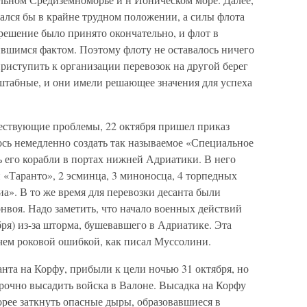
ался бы в крайне трудном положении, а силы флота
решение было принято окончательно, и флот в
ившимся фактом. Поэтому флоту не оставалось ничего
приступить к организации перевозок на другой берег
табные, и они имели решающее значения для успеха
ществующие проблемы, 22 октября пришел приказ
ось немедленно создать так называемое «Специальное
ь его корабли в портах нижней Адриатики. В него
и «Таранто», 2 эсминца, 3 миноносца, 4 торпедных
иа». В то же время для перевозки десанта были
нвоя. Надо заметить, что начало военных действий
бря) из-за шторма, бушевавшего в Адриатике. Эта
 чем роковой ошибкой, как писал Муссолини.
нта на Корфу, прибыли к цели ночью 31 октября, но
рочно высадить войска в Валоне. Высадка на Корфу
орее заткнуть опасные дыры, образовавшиеся в