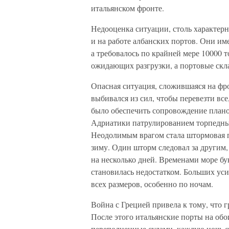
итальянском фронте.
Недооценка ситуации, столь характерна
и на работе албанских портов. Они им
а требовалось по крайней мере 10000 т
ожидающих разгрузки, а портовые скл
Опасная ситуация, сложившаяся на фро
выбивался из сил, чтобы перевезти все
было обеспечить сопровождение плано
Адриатики патрулированием торпедных
Неодолимым врагом стала штормовая 
зиму. Один шторм следовал за другим,
на несколько дней. Временами море б
становилась недостатком. Больших ус
всех размеров, особенно по ночам.
Война с Грецией привела к тому, что 
После этого итальянские порты на обо
переполненные судами, каждую ночь с