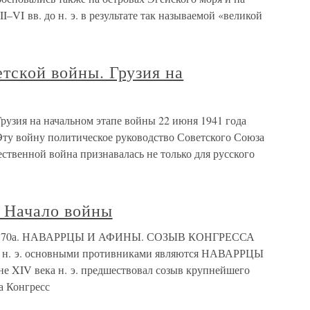
–VI вв. до н. э. в результате так называемой «великой
етской войны. Грузия на
Грузия на начальном этапе войны 22 июня 1941 года
Эту войну политическое руководство Советского Союза
ственной война признавалась не только для русского
и Начало войны
войны 70а. НАВАРРЦЫ И АФИНЫ. СОЗЫВ КОНГРЕССА
а н. э. основными противниками являются НАВАРРЦЫ
йне XIV века н. э. предшествовал созыв крупнейшего
На Конгресс