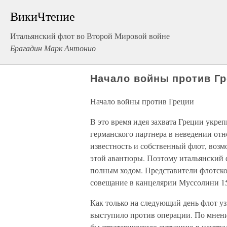
ВикиЧтение
Итальянский флот во Второй Мировой войне
Брагадин Марк Антонио
Начало войны против Г
Начало войны против Греции
В это время идея захвата Греции укре
германского партнера в неведении отн
известность и собственный флот, возм
этой авантюры. Поэтому итальянский ф
полным ходом. Представители флотско
совещание в канцелярии Муссолини 15
Как только на следующий день флот у
выступило против операции. По мнени
бы стратегическую ситуацию в центра