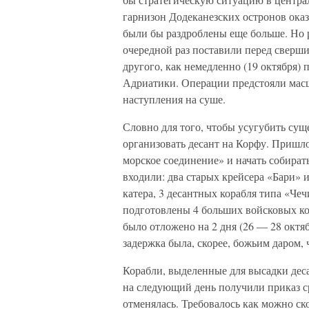
гарнизон Додеканезских остронов оказ
были бы раздроблены еще больше. Но 
очередной раз поставили перед сверш
другого, как немедленно (19 октября) 
Адриатики. Операции предстояли масш
наступления на суше.
Словно для того, чтобы усугубить су
организовать десант на Корфу. Пришл
морское соединение» и начать собират
входили: два старых крейсера «Бари» 
катера, 3 десантных корабля типа «Чеч
подготовлены 4 больших войсковых ко
было отложено на 2 дня (26 — 28 октя
задержка была, скорее, божьим даром,
Корабли, выделенные для высадки деса
на следующий день получили приказ с
отменялась. Требовалось как можно ск