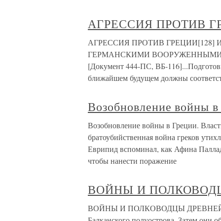
АГРЕССИЯ ПРОТИВ ГР
АГРЕССИЯ ПРОТИВ ГРЕЦИИ[128
ГЕРМАНСКИМИ ВООРУЖЕННЫМИ СИЛ
[Документ 444-ПС, ВБ-116]...Подгото
ближайшем будущем должны соответств
Возобновление войны в
Возобновление войны в Греции. Власт
братоубийственная война греков утихла
Еврипид вспоминал, как Афина Паллад
чтобы нанести поражение
ВОЙНЫ И ПОЛКОВОД
ВОЙНЫ И ПОЛКОВОДЦЫ ДРЕВНЕЙ ГРЕ
Балканского полуострова. Затем они о