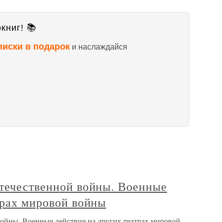
книг! 📚
писки в подарок
и наслаждайся
Отечественной войны. Военные
трах мировой войны
войны. Военные действия на других театрах мировой