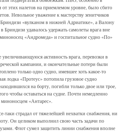
 от этих налетов на приемлемом уровне, было сбито
етов. Невольное уважение к мастерству зенитчиков
ь Бриндизи «вулканом в нижней Адриатике», а Валону
 в Бриндизи удавалось удержать самолеты врага вне
 миноносец «Андромеда» и госпитальное судно «По»
ле увеличивающуюся активность врага, перевозки в
греческой кампании, и окончательные потери были
оплено только одно судно, имевшее хоть какое-то
дная лодка «Протеус» потопила грузовое судно
находившихся на борту, погибли только двое или трое,
того чтобы оставаться на судне. Почти немедленно
н миноносцем «Антарес».
все-таки страдал от тяжелейшей нехватки снабжения, ни
флоту. Он целиком выполнил свою часть задачи по
узами. Флот сумел защитить линии снабжения вполне