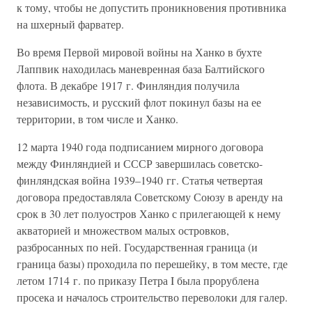
к тому, чтобы не допустить проникновения противника
на шхерный фарватер.
Во время Первой мировой войны на Ханко в бухте
Лaппвик находилась маневренная база Балтийского
флота. В декабре 1917 г. Финляндия получила
независимость, и русский флот покинул базы на ее
территории, в том числе и Ханко.
12 марта 1940 года подписанием мирного договора
между Финляндией и СССР завершилась советско-
финляндская война 1939–1940 гг. Статья четвертая
договора предоставляла Советскому Союзу в аренду на
срок в 30 лет полуостров Ханко с прилегающей к нему
акваторией и множеством малых островков,
разбросанных по ней. Государственная граница (и
граница базы) проходила по перешейку, в том месте, где
летом 1714 г. по приказу Петра I была прорублена
просека и началось строительство переволоки для галер.