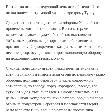
В ответ на него на следующий день истребители 13-го
полка нанесли штурмовой удар по аэродрому Турку.
Для усиления противодесантной обороны Ханко были
проведены минные постановки. Всего катерами и
вспомогательными судами базы было выставлено
367 мин. Корабельные дозоры вели наблюдение за
противником. Одновременно катера «малые охотники»,
несшие дозор, осуществляли противолодочную оборону
на подходных фарватерах к Ханко.
С конца июня финская артиллерия вела интенсивный
артиллерийский и минометный огонь по переднему краю
обороны, позициям береговой и железнодорожной
артиллерии, по городу, порту, аэродрому, расходуя за
сутки от 2 до 6 тыс. снарядов. Наиболее тяжелым был
день 29 июля, когда все финские батареи обрушили свой
огонь на полуостров. Береговая и полевая артиллерия
базы вела ответный огонь по батареям противника,