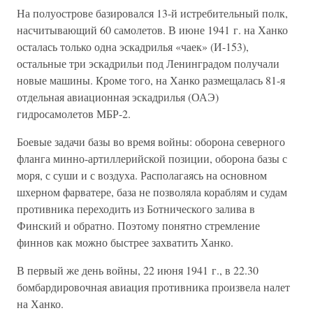
На полуострове базировался 13-й истребительный полк,
насчитывающий 60 самолетов. В июне 1941 г. на Ханко
осталась только одна эскадрилья «чаек» (И-153),
остальные три эскадрильи под Ленинградом получали
новые машины. Кроме того, на Ханко размещалась 81-я
отдельная авиационная эскадрилья (ОАЭ)
гидросамолетов МБР-2.
Боевые задачи базы во время войны: оборона северного
фланга минно-артиллерийской позиции, оборона базы с
моря, с суши и с воздуха. Располагаясь на основном
шхерном фарватере, база не позволяла кораблям и судам
противника переходить из Ботнического залива в
Финский и обратно. Поэтому понятно стремление
финнов как можно быстрее захватить Ханко.
В первый же день войны, 22 июня 1941 г., в 22.30
бомбардировочная авиация противника произвела налет
на Ханко.