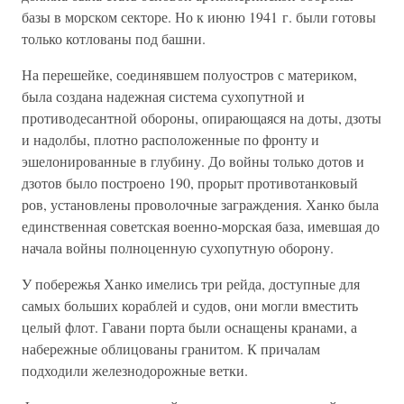
базы в морском секторе. Но к июню 1941 г. были готовы
только котлованы под башни.
На перешейке, соединявшем полуостров с материком,
была создана надежная система сухопутной и
противодесантной обороны, опирающаяся на доты, дзоты
и надолбы, плотно расположенные по фронту и
эшелонированные в глубину. До войны только дотов и
дзотов было построено 190, прорыт противотанковый
ров, установлены проволочные заграждения. Ханко была
единственная советская военно-морская база, имевшая до
начала войны полноценную сухопутную оборону.
У побережья Ханко имелись три рейда, доступные для
самых больших кораблей и судов, они могли вместить
целый флот. Гавани порта были оснащены кранами, а
набережные облицованы гранитом. К причалам
подходили железнодорожные ветки.