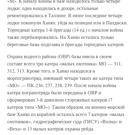
«М». К началу войны в базе находилось только четыре
лодки: одна находилась в дозоре, остальные
ремонтировались в Таллине. В июне последние четыре
лодки покинули Ханко, уйдя на позиции или в Палдиски.
Торпедные катера 1-й бригады (14 ед.) с началом войны
также перебазировались. На Ханко остались только
береговые базы подплава и бригады торпедных катеров.
Охрана водного района (ОВР) базы имела в своем
составе всего три катера «малых охотника» МО — 311,
312, 313. Кроме того, в Ханко находился и
морпогранотряд, имевший четыре таких же катера типа
«МО» — ПК-236, 237, 238, 239. После начала войны
катера погранотряда были переданы в ОВР и
сформирован 3-й дивизион сторожевых катеров (7
катеров типа «МО»). Таким образом, на военно-морской
базе Ханко из кораблей осталось всего 7 катеров «малых
охотников», гидрографические суда (ГИСУ) «Волна» и
«Веха» и 13 малых катеров охраны рейда.