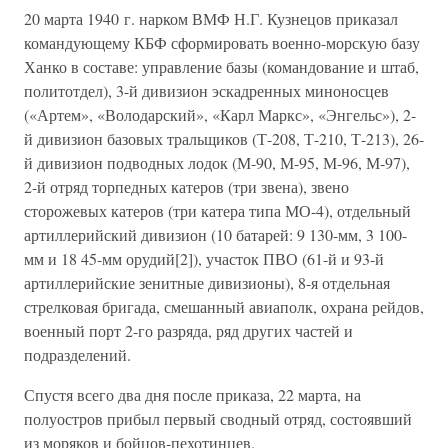
20 марта 1940 г. нарком ВМФ Н.Г. Кузнецов приказал
командующему КБФ сформировать военно-морскую базу
Ханко в составе: управление базы (командование и штаб,
политотдел), 3-й дивизион эскадренных миноносцев
(«Артем», «Володарский», «Карл Маркс», «Энгельс»), 2-
й дивизион базовых тральщиков (Т-208, Т-210, Т-213), 26-
й дивизион подводных лодок (М-90, М-95, М-96, М-97),
2-й отряд торпедных катеров (три звена), звено
сторожевых катеров (три катера типа МО-4), отдельный
артиллерийский дивизион (10 батарей: 9 130-мм, 3 100-
мм и 18 45-мм орудий[2]), участок ПВО (61-й и 93-й
артиллерийские зенитные дивизионы), 8-я отдельная
стрелковая бригада, смешанный авиаполк, охрана рейдов,
военный порт 2-го разряда, ряд других частей и
подразделений.
Спустя всего два дня после приказа, 22 марта, на
полуостров прибыл первый сводный отряд, состоявший
из моряков и бойцов-пехотинцев.