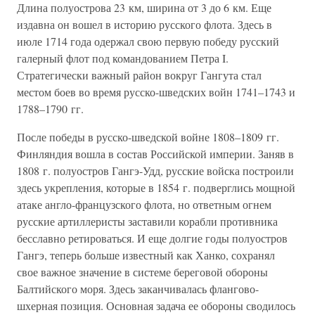
Длина полуострова 23 км, ширина от 3 до 6 км. Еще
издавна он вошел в историю русского флота. Здесь в
июле 1714 года одержал свою первую победу русский
галерный флот под командованием Петра I.
Стратегически важный район вокруг Гангута стал
местом боев во время русско-шведских войн 1741–1743 и
1788–1790 гг.
После победы в русско-шведской войне 1808–1809 гг.
Финляндия вошла в состав Российской империи. Заняв в
1808 г. полуостров Гангэ-Удд, русские войска построили
здесь укрепления, которые в 1854 г. подверглись мощной
атаке англо-французского флота, но ответным огнем
русские артиллеристы заставили корабли противника
бесславно ретироваться. И еще долгие годы полуостров
Гангэ, теперь больше известный как Ханко, сохранял
свое важное значение в системе береговой обороны
Балтийского моря. Здесь заканчивалась флангово-
шхерная позиция. Основная задача ее обороны сводилось