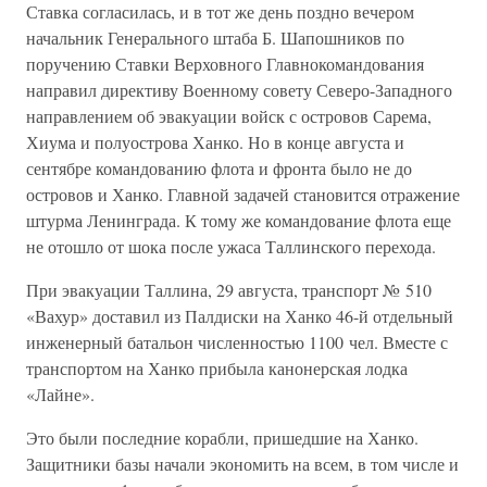
Ставка согласилась, и в тот же день поздно вечером
начальник Генерального штаба Б. Шапошников по
поручению Ставки Верховного Главнокомандования
направил директиву Военному совету Северо-Западного
направлением об эвакуации войск с островов Сарема,
Хиума и полуострова Ханко. Но в конце августа и
сентябре командованию флота и фронта было не до
островов и Ханко. Главной задачей становится отражение
штурма Ленинграда. К тому же командование флота еще
не отошло от шока после ужаса Таллинского перехода.
При эвакуации Таллина, 29 августа, транспорт № 510
«Вахур» доставил из Палдиски на Ханко 46-й отдельный
инженерный батальон численностью 1100 чел. Вместе с
транспортом на Ханко прибыла канонерская лодка
«Лайне».
Это были последние корабли, пришедшие на Ханко.
Защитники базы начали экономить на всем, в том числе и