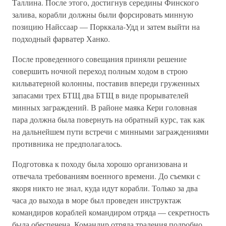
Таллина. После этого, достигнув середины Финского
залива, корабли должны были форсировать минную
позицию Найссаар — Порккала-Удд и затем выйти на
подходный фарватер Ханко.
После проведенного совещания приняли решение
совершить ночной переход полным ходом в строю
кильватерной колонны, поставив впереди груженных
запасами трех БТЩ два БТЩ в виде прорывателей
минных заграждений. В районе маяка Кери головная
пара должна была повернуть на обратный курс, так как
на дальнейшем пути встречи с минными заграждениями
противника не предполагалось.
Подготовка к походу была хорошо организована и
отвечала требованиям военного времени. До съемки с
якоря никто не знал, куда идут корабли. Только за два
часа до выхода в море был проведен инструктаж
командиров кораблей командиром отряда — секретность
была обеспечена. Командир отряда траления подробно