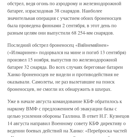
обстрел, ведя огонь по аэродрому и железнодорожной
батарее, израсходовав 38 снарядов. Наиболее
значительная операция с участием обоих броненосцев
была проведена финнами 2 сентября, в этот день по
разным целям они выпустили 68 254-мм снарядов.
Последний обстрел броненосец «Вяйнемяйнен»
(«Илмаринен» подорвался на мине и погиб 13 сентября)
произвел 15 ноября, выпустив по железнодорожной
батарее 32 снаряда. Во всех случаях береговые батареи
Ханко броненосцев не видели и противодействия не
оказывали. Самолеты, не раз вылетавшие на поиск
броненосцев, не смогли их обнаружить в шхерах.
Уже в начале августа командование КБФ обратилось к
наркому ВМФ с предложением об эвакуации базы с
целью усиления обороны Таллина. В ответ Н.Г. Кузнецов
14 августа направил Военному совету КБФ директиву о
ведении боевых действий на Ханко: «Переброска частей