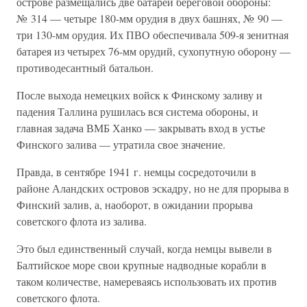
острове размещались две батареи береговой обороны:
№ 314 — четыре 180-мм орудия в двух башнях, № 90 —
три 130-мм орудия. Их ПВО обеспечивала 509-я зенитная
батарея из четырех 76-мм орудий, сухопутную оборону —
противодесантный батальон.
После выхода немецких войск к Финскому заливу и
падения Таллина рушилась вся система обороны, и
главная задача ВМБ Ханко — закрывать вход в устье
Финского залива — утратила свое значение.
Правда, в сентябре 1941 г. немцы сосредоточили в
районе Аландских островов эскадру, но не для прорыва в
Финский залив, а, наоборот, в ожидании прорыва
советского флота из залива.
Это был единственный случай, когда немцы вывели в
Балтийское море свои крупные надводные корабли в
таком количестве, намереваясь использовать их против
советского флота.