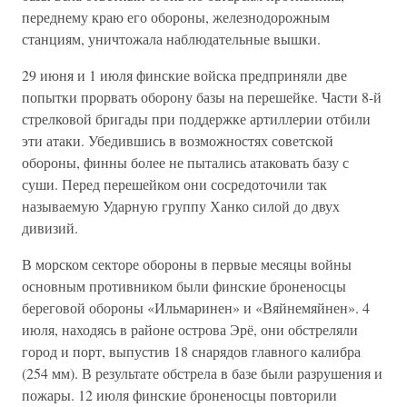
переднему краю его обороны, железнодорожным
станциям, уничтожала наблюдательные вышки.
29 июня и 1 июля финские войска предприняли две
попытки прорвать оборону базы на перешейке. Части 8-й
стрелковой бригады при поддержке артиллерии отбили
эти атаки. Убедившись в возможностях советской
обороны, финны более не пытались атаковать базу с
суши. Перед перешейком они сосредоточили так
называемую Ударную группу Ханко силой до двух
дивизий.
В морском секторе обороны в первые месяцы войны
основным противником были финские броненосцы
береговой обороны «Ильмаринен» и «Вяйнемяйнен». 4
июля, находясь в районе острова Эрё, они обстреляли
город и порт, выпустив 18 снарядов главного калибра
(254 мм). В результате обстрела в базе были разрушения и
пожары. 12 июля финские броненосцы повторили