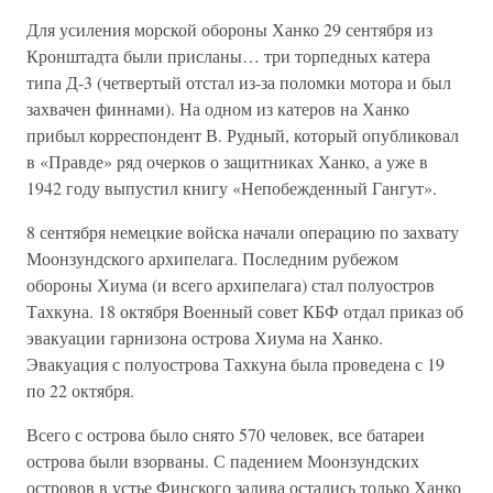
Для усиления морской обороны Ханко 29 сентября из
Кронштадта были присланы… три торпедных катера
типа Д-3 (четвертый отстал из-за поломки мотора и был
захвачен финнами). На одном из катеров на Ханко
прибыл корреспондент В. Рудный, который опубликовал
в «Правде» ряд очерков о защитниках Ханко, а уже в
1942 году выпустил книгу «Непобежденный Гангут».
8 сентября немецкие войска начали операцию по захвату
Моонзундского архипелага. Последним рубежом
обороны Хиума (и всего архипелага) стал полуостров
Тахкуна. 18 октября Военный совет КБФ отдал приказ об
эвакуации гарнизона острова Хиума на Ханко.
Эвакуация с полуострова Тахкуна была проведена с 19
по 22 октября.
Всего с острова было снято 570 человек, все батареи
острова были взорваны. С падением Моонзундских
островов в устье Финского залива остались только Ханко