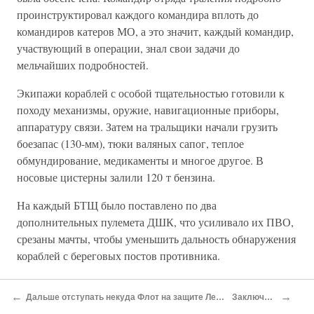
проинструктировал каждого командира вплоть до
командиров катеров МО, а это значит, каждый командир,
участвующий в операции, знал свои задачи до
мельчайших подробностей.
Экипажи кораблей с особой тщательностью готовили к
походу механизмы, оружие, навигационные приборы,
аппаратуру связи. Затем на тральщики начали грузить
боезапас (130-мм), тюки валяных сапог, теплое
обмундирование, медикаменты и многое другое. В
носовые цистерны залили 120 т бензина.
На каждый БТЩ было поставлено по два
дополнительных пулемета ДШК, что усиливало их ПВО,
срезаны мачты, чтобы уменьшить дальность обнаружения
кораблей с береговых постов противника.
В 1.02 24 октября корабли снялись с якоря с Большого
←
→
Дальше отступать некуда Флот на защите Ленинграда
Заключение
кронштадтского рейда, прошли боны и построились в