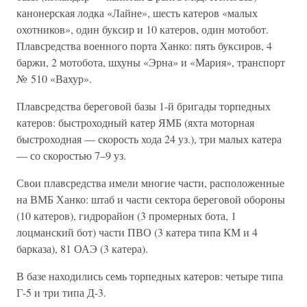
канонерская лодка «Лайне», шесть катеров «малых
охотников», один буксир и 10 катеров, один мотобот.
Плавсредства военного порта Ханко: пять буксиров, 4
баржи, 2 мотобота, шхуны «Эрна» и «Мария», транспорт
№ 510 «Вахур».
Плавсредства береговой базы 1-й бригады торпедных
катеров: быстроходный катер ЯМБ (яхта моторная
быстроходная — скорость хода 24 уз.), три малых катера
— со скоростью 7–9 уз.
Свои плавсредства имели многие части, расположенные
на ВМБ Ханко: штаб и части сектора береговой обороны
(10 катеров), гидрорайон (3 промерных бота, 1
лоцманский бот) части ПВО (3 катера типа КМ и 4
барказа), 81 ОАЭ (3 катера).
В базе находились семь торпедных катеров: четыре типа
Г-5 и три типа Д-3.