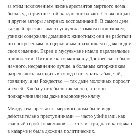
за этим исключением жизнь арестантов мертвого дома
была куда приятнее той, какую описывают Солженицын
и другие авторы лагерных воспоминаний. В самом деле,
каждый арестант имел сундучок с замком и ключиком;
узники содержали домашних животных; они не работали
по воскресеньям, по церковным праздникам и даже в дни
своих именин. Евреи и мусульмане имели параллельные
привилегии. Питание каторжников у Достоевского было
намного, несравненно лучше, а больным каторжникам
разрешалось выходить в город и покупать табак, чай,
говядину, а на Рождество — так даже молочных поросят
и гусей. Хлеба у них было так много, что они
подкармливали им даже водовозную клячу.
Между тем, арестанты мертвого дома были ведь
действительно преступниками — часто убийцами, как
главный герой Горянчиков, — хотя из тридцати каторжан
в казарме и была дюжина политических.