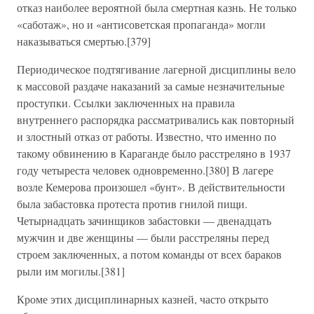
отказ наиболее вероятной была смертная казнь. Не только
«саботаж», но и «антисоветская пропаганда» могли
наказываться смертью.[379]
Периодическое подтягивание лагерной дисциплины вело
к массовой раздаче наказаний за самые незначительные
проступки. Ссылки заключенных на правила
внутреннего распорядка рассматривались как повторный
и злостный отказ от работы. Известно, что именно по
такому обвинению в Караганде было расстреляно в 1937
году четыреста человек одновременно.[380] В лагере
возле Кемерова произошел «бунт». В действительности
была забастовка протеста против гнилой пищи.
Четырнадцать зачинщиков забастовки — двенадцать
мужчин и две женщины — были расстреляны перед
строем заключенных, а потом команды от всех бараков
рыли им могилы.[381]
Кроме этих дисциплинарных казней, часто открыто