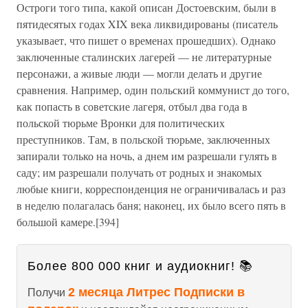
Остроги того типа, какой описан Достоевским, были в
пятидесятых годах XIX века ликвидированы (писатель
указывает, что пишет о временах прошедших). Однако
заключенные сталинских лагерей — не литературные
персонажи, а живые люди — могли делать и другие
сравнения. Например, один польский коммунист до того,
как попасть в советские лагеря, отбыл два года в
польской тюрьме Вронки для политических
преступников. Там, в польской тюрьме, заключенных
запирали только на ночь, а днем им разрешали гулять в
саду; им разрешали получать от родных и знакомых
любые книги, корреспонденция не ограничивалась и раз
в неделю полагалась баня; наконец, их было всего пять в
большой камере.[394]
Более 800 000 книг и аудиокниг! 📚
2 месяца Литрес Подписки в
Получи