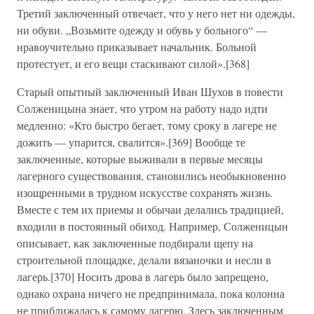
Третий заключенный отвечает, что у него нет ни одежды,
ни обуви. „Возьмите одежду и обувь у больного“ —
нравоучительно приказывает начальник. Больной
протестует, и его вещи стаскивают силой».[368]
Старый опытный заключенный Иван Шухов в повести
Солженицына знает, что утром на работу надо идти
медленно: «Кто быстро бегает, тому сроку в лагере не
дожить — упарится, свалится».[369] Вообще те
заключенные, которые выживали в первые месяцы
лагерного существования, становились необыкновенно
изощренными в трудном искусстве сохранять жизнь.
Вместе с тем их приемы и обычаи делались традицией,
входили в постоянный обиход. Например, Солженицын
описывает, как заключенные подбирали щепу на
строительной площадке, делали вязаночки и несли в
лагерь.[370] Носить дрова в лагерь было запрещено,
однако охрана ничего не предпринимала, пока колонна
не приближалась к самому лагерю. Здесь заключенным