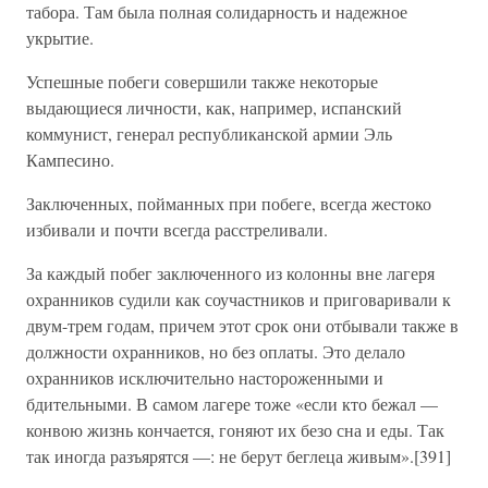
табора. Там была полная солидарность и надежное
укрытие.
Успешные побеги совершили также некоторые
выдающиеся личности, как, например, испанский
коммунист, генерал республиканской армии Эль
Кампесино.
Заключенных, пойманных при побеге, всегда жестоко
избивали и почти всегда расстреливали.
За каждый побег заключенного из колонны вне лагеря
охранников судили как соучастников и приговаривали к
двум-трем годам, причем этот срок они отбывали также в
должности охранников, но без оплаты. Это делало
охранников исключительно настороженными и
бдительными. В самом лагере тоже «если кто бежал —
конвою жизнь кончается, гоняют их безо сна и еды. Так
так иногда разъярятся —: не берут беглеца живым».[391]