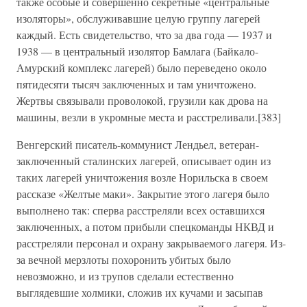
также особые и совершенно секретные «центральные
изоляторы», обслуживавшие целую группу лагерей
каждый. Есть свидетельство, что за два года — 1937 и
1938 — в центральный изолятор Бамлага (Байкало-
Амурский комплекс лагерей) было переведено около
пятидесяти тысяч заключенных и там уничтожено.
Жертвы связывали проволокой, грузили как дрова на
машины, везли в укромные места и расстреливали.[383]
Венгерский писатель-коммунист Лендьел, ветеран-
заключенный сталинских лагерей, описывает один из
таких лагерей уничтожения возле Норильска в своем
рассказе «Желтые маки». Закрытие этого лагеря было
выполнено так: сперва расстреляли всех оставшихся
заключенных, а потом прибыли спецкоманды НКВД и
расстреляли персонал и охрану закрываемого лагеря. Из-
за вечной мерзлоты похоронить убитых было
невозможно, и из трупов сделали естественно
выглядевшие холмики, сложив их кучами и засыпав