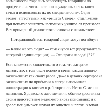
возможности старались освобождать товарищей по
профессии из числа невинно осужденных от катания
тачки и использовать их по специальности». Один
геолог, аттестуемый как «рыцарь Севера», отдал жизнь
при попытке защитить нескольких узников от произвола.
Вот примерный диалог этого человека с начальством:
— Поторапливайтесь, товарищ! Люди могут погибнуть!
— Какие же это люди? — усмехнулся тот (представитель
лагерной администрации). — Это враги народа!.[372]
Есть множество свидетельств о том, что лагерное
начальство, в том числе порою и врачи, рассматривало
заключенных как своих рабов. Даже в деталях сортировка
заключенных по прибытии в лагерь напоминала
иллюстрации к книгам о работорговле. Некто Самсонов,
начальник Ярцевского лаготделения, обычно удостаивал
своим присутствием медосмотр вновь прибывших и с
довольной улыбкой щупал их бицепсы и плечи, хлопал