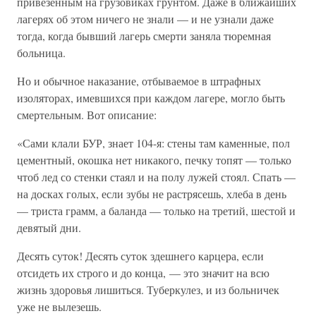
привезенным на грузовиках грунтом. Даже в ближайших
лагерях об этом ничего не знали — и не узнали даже
тогда, когда бывший лагерь смерти заняла тюремная
больница.
Но и обычное наказание, отбываемое в штрафных
изоляторах, имевшихся при каждом лагере, могло быть
смертельным. Вот описание:
«Сами клали БУР, знает 104-я: стены там каменные, пол
цементный, окошка нет никакого, печку топят — только
чтоб лед со стенки стаял и на полу лужей стоял. Спать —
на досках голых, если зубы не растрясешь, хлеба в день
— триста грамм, а баланда — только на третий, шестой и
девятый дни.
Десять суток! Десять суток здешнего карцера, если
отсидеть их строго и до конца, — это значит на всю
жизнь здоровья лишиться. Туберкулез, и из больничек
уже не вылезешь.