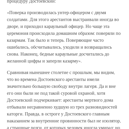
процедуру Достоевский:
«Поверка производилась унтер-офицером с двумя
солдатами. Для этого арестантов выстраивали иногда во
дворе, и приходил караульный офицер. Но чаще эта
церемония происходила домашним образом: поверяли по
казармам. Так было и теперь. Поверяющие часто
ошибались, обсчитывались, уходили и возвращались
снова. Наконец, бедные караульные досчитались до
желанной цифры и заперли казарму».
Сравнивая нынешнее столетие с прошлым, мы видим,
что во времена Достоевского арестанты имели
значительно большую свободу внутри лагеря. Да и вне
его они были не под такой суровой охраной, хотя
Достоевский подчеркивает: арестанты мертвого дома
отбывали несравненно худшую из трех разновидностей
каторги. Правда, в остроге у Достоевского главным
наказанием за внутренние провинности был не изолятор,
а страшные розги, от которых человек иногда умирал; но