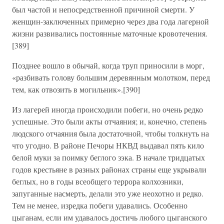
был частой и непосредственной причиной смерти. У
женщин-заключенных примерно через два года лагерной
жизни развивались постоянные маточные кровотечения.
[389]
Позднее вошло в обычай, когда труп приносили в морг,
«разбивать голову большим деревянным молотком, перед
тем, как отвозить в могильник».[390]
Из лагерей иногда происходили побеги, но очень редко
успешные. Это были акты отчаяния; и, конечно, степень
людского отчаяния была достаточной, чтобы толкнуть на
что угодно. В районе Печоры НКВД выдавал пять кило
белой муки за поимку беглого зэка. В начале тридцатых
годов крестьяне в разных районах страны еще укрывали
беглых, но в годы всеобщего террора колхозники,
запуганные насмерть, делали это уже неохотно и редко.
Тем не менее, изредка побеги удавались. Особенно
цыганам, если им удавалось достичь любого цыганского