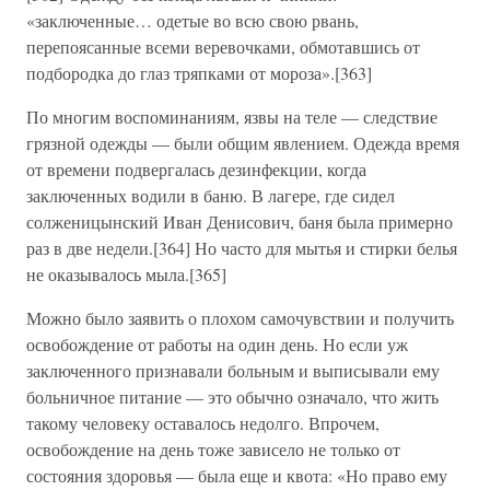
«заключенные… одетые во всю свою рвань,
перепоясанные всеми веревочками, обмотавшись от
подбородка до глаз тряпками от мороза».[363]
По многим воспоминаниям, язвы на теле — следствие
грязной одежды — были общим явлением. Одежда время
от времени подвергалась дезинфекции, когда
заключенных водили в баню. В лагере, где сидел
солженицынский Иван Денисович, баня была примерно
раз в две недели.[364] Но часто для мытья и стирки белья
не оказывалось мыла.[365]
Можно было заявить о плохом самочувствии и получить
освобождение от работы на один день. Но если уж
заключенного признавали больным и выписывали ему
больничное питание — это обычно означало, что жить
такому человеку оставалось недолго. Впрочем,
освобождение на день тоже зависело не только от
состояния здоровья — была еще и квота: «Но право ему