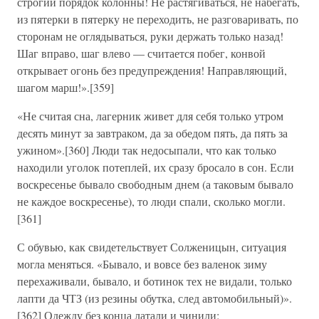
строгий порядок колонны! Не растягиваться, не набегать,
из пятерки в пятерку не переходить, не разговаривать, по
сторонам не оглядываться, руки держать только назад!
Шаг вправо, шаг влево — считается побег, конвой
открывает огонь без предупреждения! Направляющий,
шагом марш!».[359]
«Не считая сна, лагерник живет для себя только утром
десять минут за завтраком, да за обедом пять, да пять за
ужином».[360] Люди так недосыпали, что как только
находили уголок потеплей, их сразу бросало в сон. Если
воскресенье бывало свободным днем (а таковым бывало
не каждое воскресенье), то люди спали, сколько могли.
[361]
С обувью, как свидетельствует Солженицын, ситуация
могла меняться. «Бывало, и вовсе без валенок зиму
перехаживали, бывало, и ботинок тех не видали, только
лапти да ЧТЗ (из резины обутка, след автомобильный)».
[362] Одежду без конца латали и чинили: