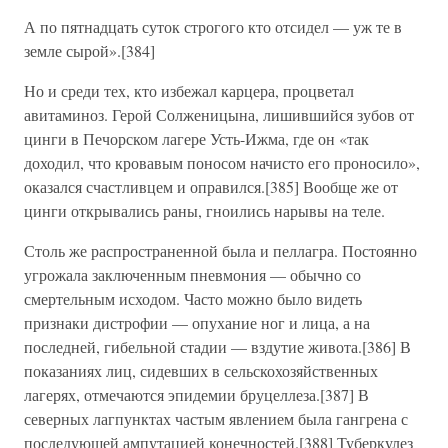
А по пятнадцать суток строгого кто отсидел — уж те в
земле сырой».[384]
Но и среди тех, кто избежал карцера, процветал
авитаминоз. Герой Солженицына, лишившийся зубов от
цинги в Печорском лагере Усть-Ижма, где он «так
доходил, что кровавым поносом начисто его проносило»,
оказался счастливцем и оправился.[385] Вообще же от
цинги открывались раны, гноились нарывы на теле.
Столь же распространенной была и пеллагра. Постоянно
угрожала заключенным пневмония — обычно со
смертельным исходом. Часто можно было видеть
признаки дистрофии — опухание ног и лица, а на
последней, гибельной стадии — вздутие живота.[386] В
показаниях лиц, сидевших в сельскохозяйственных
лагерях, отмечаются эпидемии бруцеллеза.[387] В
северных лагпунктах частым явлением была гангрена с
последующей ампутацией конечностей.[388] Туберкулез