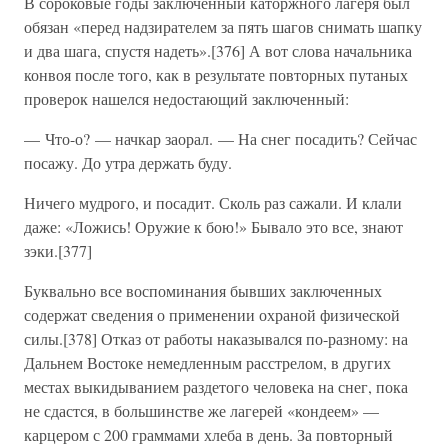
В сороковые годы заключенный каторжного лагеря был
обязан «перед надзирателем за пять шагов снимать шапку
и два шага, спустя надеть».[376] А вот слова начальника
конвоя после того, как в результате повторных путаных
проверок нашелся недостающий заключенный:
— Что-о? — начкар заорал. — На снег посадить? Сейчас
посажу. До утра держать буду.
Ничего мудрого, и посадит. Сколь раз сажали. И клали
даже: «Ложись! Оружие к бою!» Бывало это все, знают
зэки.[377]
Буквально все воспоминания бывших заключенных
содержат сведения о применении охраной физической
силы.[378] Отказ от работы наказывался по-разному: на
Дальнем Востоке немедленным расстрелом, в других
местах выкидыванием раздетого человека на снег, пока
не сдастся, в большинстве же лагерей «кондеем» —
карцером с 200 граммами хлеба в день. За повторный