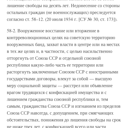
лишение свободы на десять лет. Недонесение со стороны
остальных граждан (не военнослужащих) преследуется
согласно ст. 58–12. (20 июля 1934 г. [СУ № 30, ст. 173]).
58-2. Вооруженное восстание или вторжение в
контрреволюционных целях на советскую территорию
вооруженных банд, захват власти в центре или на местах
в тех же целях и, в частности, с целью насильственно
отторгнуть от Союза ССР и отдельной союзной
республики какую-либо часть ее территории или
расторгнуть заключенные Союзом ССР с иностранными
государствами договоры, влекут за собой — высшую
меру социальной защиты — расстрел или объявление
врагом трудящихся с конфискацией имущества и с
лишением гражданства союзной республики и, тем
самым, гражданства Союза ССР и изгнанием из пределов
Союза ССР навсегда, с допущением, при смягчающих
обстоятельствах, понижения до лишения свободы на срок
не ниже трех лет, с конфискацией всего или части