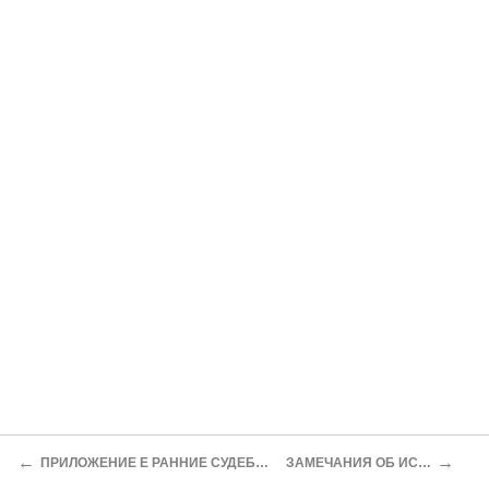
←
→
ПРИЛОЖЕНИЕ E РАННИЕ СУДЕБНЫЕ ПРОЦЕССЫ
ЗАМЕЧАНИЯ ОБ ИСТОЧНИКАХ