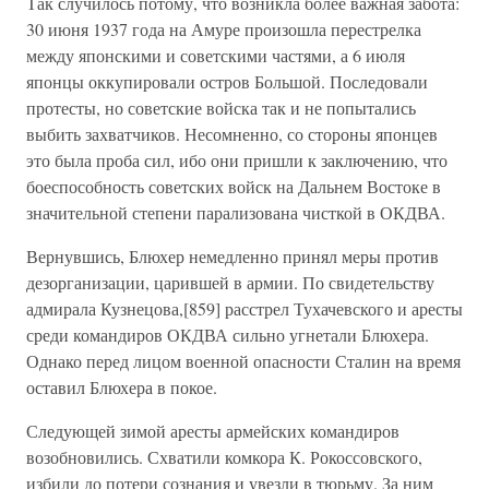
Так случилось потому, что возникла более важная забота:
30 июня 1937 года на Амуре произошла перестрелка
между японскими и советскими частями, а 6 июля
японцы оккупировали остров Большой. Последовали
протесты, но советские войска так и не попытались
выбить захватчиков. Несомненно, со стороны японцев
это была проба сил, ибо они пришли к заключению, что
боеспособность советских войск на Дальнем Востоке в
значительной степени парализована чисткой в ОКДВА.
Вернувшись, Блюхер немедленно принял меры против
дезорганизации, царившей в армии. По свидетельству
адмирала Кузнецова,[859] расстрел Тухачевского и аресты
среди командиров ОКДВА сильно угнетали Блюхера.
Однако перед лицом военной опасности Сталин на время
оставил Блюхера в покое.
Следующей зимой аресты армейских командиров
возобновились. Схватили комкора К. Рокоссовского,
избили до потери сознания и увезли в тюрьму. За ним