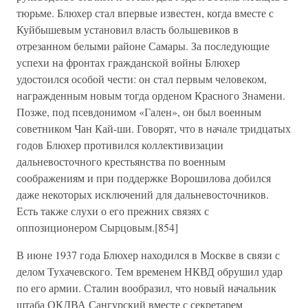
тюрьме. Блюхер стал впервые известен, когда вместе с
Куйбышевым установил власть большевиков в
отрезанном белыми районе Самары. За последующие
успехи на фронтах гражданской войны Блюхер
удостоился особой чести: он стал первым человеком,
награжденным новым тогда орденом Красного Знамени.
Позже, под псевдонимом «Гален», он был военным
советником Чан Кай-ши. Говорят, что в начале тридцатых
годов Блюхер противился коллективизации
дальневосточного крестьянства по военным
соображениям и при поддержке Ворошилова добился
даже некоторых исключений для дальневосточников.
Есть также слухи о его прежних связях с
оппозиционером Сырцовым.[854]
В июне 1937 года Блюхер находился в Москве в связи с
делом Тухачевского. Тем временем НКВД обрушил удар
по его армии. Сталин вообразил, что новый начальник
штаба ОКДВА Сангурский вместе с секретарем