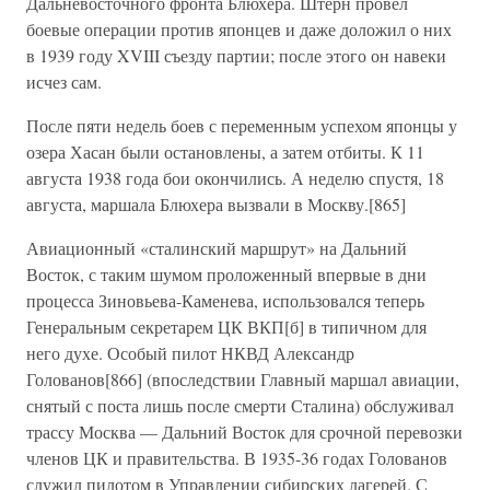
Дальневосточного фронта Блюхера. Штерн провел
боевые операции против японцев и даже доложил о них
в 1939 году XVIII съезду партии; после этого он навеки
исчез сам.
После пяти недель боев с переменным успехом японцы у
озера Хасан были остановлены, а затем отбиты. К 11
августа 1938 года бои окончились. А неделю спустя, 18
августа, маршала Блюхера вызвали в Москву.[865]
Авиационный «сталинский маршрут» на Дальний
Восток, с таким шумом проложенный впервые в дни
процесса Зиновьева-Каменева, использовался теперь
Генеральным секретарем ЦК ВКП[б] в типичном для
него духе. Особый пилот НКВД Александр
Голованов[866] (впоследствии Главный маршал авиации,
снятый с поста лишь после смерти Сталина) обслуживал
трассу Москва — Дальний Восток для срочной перевозки
членов ЦК и правительства. В 1935-36 годах Голованов
служил пилотом в Управлении сибирских лагерей. С