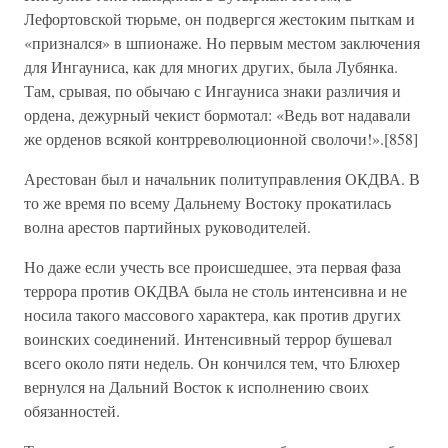
Лефортовской тюрьме, он подвергся жестоким пыткам и
«признался» в шпионаже. Но первым местом заключения
для Ингауниса, как для многих других, была Лубянка.
Там, срывая, по обычаю с Ингауниса знаки различия и
ордена, дежурный чекист бормотал: «Ведь вот надавали
же орденов всякой контрреволюционной сволочи!».[858]
Арестован был и начальник политуправления ОКДВА. В
то же время по всему Дальнему Востоку прокатилась
волна арестов партийных руководителей.
Но даже если учесть все происшедшее, эта первая фаза
террора против ОКДВА была не столь интенсивна и не
носила такого массового характера, как против других
воинских соединений. Интенсивный террор бушевал
всего около пяти недель. Он кончился тем, что Блюхер
вернулся на Дальний Восток к исполнению своих
обязанностей.