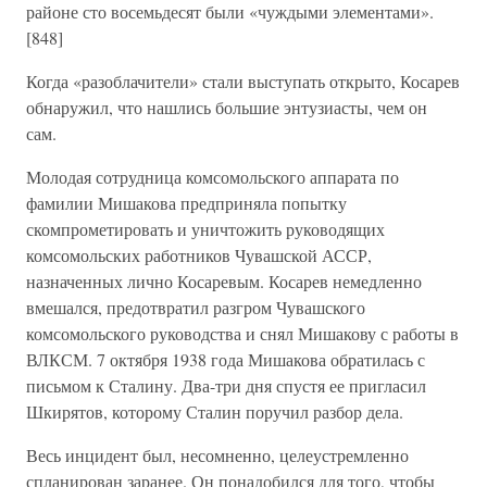
районе сто восемьдесят были «чуждыми элементами».
[848]
Когда «разоблачители» стали выступать открыто, Косарев
обнаружил, что нашлись большие энтузиасты, чем он
сам.
Молодая сотрудница комсомольского аппарата по
фамилии Мишакова предприняла попытку
скомпрометировать и уничтожить руководящих
комсомольских работников Чувашской АССР,
назначенных лично Косаревым. Косарев немедленно
вмешался, предотвратил разгром Чувашского
комсомольского руководства и снял Мишакову с работы в
ВЛКСМ. 7 октября 1938 года Мишакова обратилась с
письмом к Сталину. Два-три дня спустя ее пригласил
Шкирятов, которому Сталин поручил разбор дела.
Весь инцидент был, несомненно, целеустремленно
спланирован заранее. Он понадобился для того, чтобы