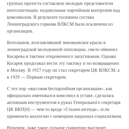
группах протеста составляли молодые представители
интеллигенции, недовольные партийным контролем над
комсомолом. В результате половина состава
Ленинградского горкома ВЛКСМ была исключена из
организации.
Котолынов, возглавлявший зиновьевское крыло в
ленинградской молодежной оппозиции, смело обвинил
Косарева в тактике откровенного запугивания. Однако
Косарев продолжал вести эту тактику и по возвращении
в Москву. В 1927 году он стал секретарем ЦК ВЛКСМ, а
в 1929 — Первым секретарем.
С тех пор «массовая беспартийная организация», как
официально именовался комсомол в уставе, сделалась
активным инструментом в руках Генерального секретаря
ЦК ВКП[б] — чем-то вроде «Сталин-югенда», если
применить аналогию с немецким национал-социализмом.
Впрочем, даже такое сильное сравнение выглядит