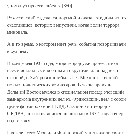
упомянул про его гибель».[860]
Рокоссовский отделался тюрьмой и оказался одним из тех
счастливцев, которых выпустили, когда волна террора
миновала.
А в то время, о котором идет речь, события поворачивали
к худшему.
В конце мая 1938 года, когда террор уже пронесся над
всеми остальными военными округами, да и над всей
страной, в Хабаровск прибыл Л. 3. Мехлис с группой
новых политических комиссаров. В то же время на
Дальний Восток мчался в специальном поезде зловещий
замнаркома внутренних дел М. Фриновский, везя с собой
целое формирование НКВД. Сталинский террор в
ОКДВА, не состоявшийся полностью в 1937 году, теперь
надвигался.
Прежде всего Мехлис и Фриновский уничтожили своих