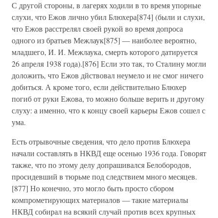
С другой стороны, в лагерях ходили в то время упорные
слухи, что Ежов лично убил Блюхера[874] (были и слухи,
что Ежов расстрелял своей рукой во время допроса
одного из братьев Межлаук[875] — наиболее вероятно,
младшего, И. И. Межлаука, смерть которого датируется
26 апреля 1938 года).[876] Если это так, то Сталину могли
доложить, что Ежов дйствовал неумело и не смог ничего
добиться. А кроме того, если действительно Блюхер
погиб от руки Ежова, то можно больше верить и другому
слуху: а именно, что к концу своей карьеры Ежов сошел с
ума.
Есть отрывочные сведения, что дело против Блюхера
начали составлять в НКВД еще осенью 1936 года. Говорят
также, что по этому делу допрашивался Белобородов,
просидевший в тюрьме под следствием много месяцев.
[877] Но конечно, это могло быть просто сбором
компрометирующих материалов — такие материалы
НКВД собирал на всякий случай против всех крупных