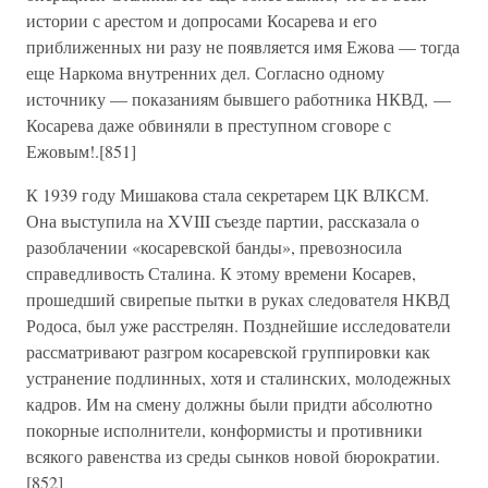
истории с арестом и допросами Косарева и его
приближенных ни разу не появляется имя Ежова — тогда
еще Наркома внутренних дел. Согласно одному
источнику — показаниям бывшего работника НКВД, —
Косарева даже обвиняли в преступном сговоре с
Ежовым!.[851]
К 1939 году Мишакова стала секретарем ЦК ВЛКСМ.
Она выступила на XVIII съезде партии, рассказала о
разоблачении «косаревской банды», превозносила
справедливость Сталина. К этому времени Косарев,
прошедший свирепые пытки в руках следователя НКВД
Родоса, был уже расстрелян. Позднейшие исследователи
рассматривают разгром косаревской группировки как
устранение подлинных, хотя и сталинских, молодежных
кадров. Им на смену должны были придти абсолютно
покорные исполнители, конформисты и противники
всякого равенства из среды сынков новой бюрократии.
[852]