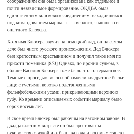
соображениям она была организована как отдельное и
почти независимое формирование. ОКДВА была
единственным войсковым соединением, находившимся
под командованием маршала — твердого, знающего и
опытного Блюхера.
Хотя имя Блюхера звучит на немецкий лад, он на самом
деле был чисто русского происхождения. Дед Блюхера
был крепостным крестьянином и получил такое имя по
прихоти помещика.[853] Однако, по иронии судьбы, в
облике Василия Блюхера тоже было что-то германское.
Темные с проседью волосы обрамляли квадратное бычье
лицо с густыми, коротко подстриженными
фельдфебельскими усами, прикрывающими верхнюю
губу. Ко времени описываемых событий маршалу было
сорок восемь лет.
В свое время Блюхер был рабочим на вагонном заводе. В
двадцатилетнем возрасте он был арестован за
руководство стачкой и отбыл два года и восемь месяцев в