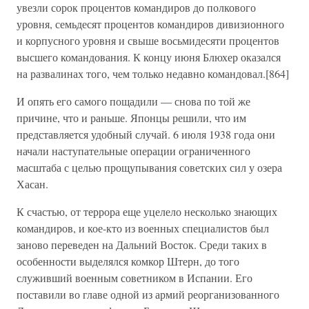
увезли сорок процентов командиров до полкового
уровня, семьдесят процентов командиров дивизионного
и корпусного уровня и свыше восьмидесяти процентов
высшего командования. К концу июня Блюхер оказался
на развалинах того, чем только недавно командовал.[864]
И опять его самого пощадили — снова по той же
причине, что и раньше. Японцы решили, что им
представляется удобный случай. 6 июля 1938 года они
начали наступательные операции ограниченного
масштаба с целью прощупывания советских сил у озера
Хасан.
К счастью, от террора еще уцелело несколько знающих
командиров, и кое-кто из военных специалистов был
заново переведен на Дальний Восток. Среди таких в
особенности выделялся комкор Штерн, до того
служивший военным советником в Испании. Его
поставили во главе одной из армий реорганизованного