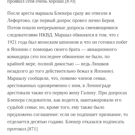
проявил себя очень хорошо.[870]
После ареста маршала Блюхера сразу же отвезли в
Лефортово, где первый допрос провел лично Берия.
Потом пошли непрерывные допросы сменяющимися
следователями НКВД. Маршал обвинялся в том, что с
1921 года был японским шпионом и что он готовил побег
в Японию с помощью своего брата — авиационного
командира (это последнее обвинение не было, по
крайней мере, полной дикостью — ведь Люшков
незадолго до того действительно бежал в Японию).
Маршалу сообщили, что, помимо членов семьи,
арестованных одновременно с ним, в Ленинграде
арестовали также его первую жену Галину. При допросах
Блюхера следователи, как водится, шантажировали его
судьбой семьи; но, кроме того, ему также было
предложено соглашение: если он подпишет признание, то
отделается десятью годами. Блюхер отказался подписать
протокол.[871]