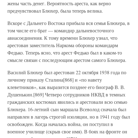
жены часть денег. Вероятность ареста, как верно
предчувствовал Блюхер, была теперь велика.
Вскоре с Дальнего Востока прибыла вся семья Блюхера, в
том числе его брат — командир дальневосточного
авиасоединения. К тому времени Блюхер узнал, что
арестован заместитель Наркома обороны командарм
Федько. Теперь ясно, что арест Федько был в каком-то
смысле связан с последующим арестом самого Блюхера.
Василий Блюхер был арестован 22 октября 1938 года по
личному приказу Сталина[868] и «по навету
клеветников», как выразится позднее его биограф В. В.
Душенькин.[869] Четверо сотрудников НКВД в темных
гражданских костюмах явились и арестовали всю семью
Блюхера. 16-летний сын маршала Всеволод сначала был
направлен в лагерь строгой изоляции, но в 1941 году был
освобожден. Когда началась война, он поступил в
военное училище (скрыв свое имя). В боях на фронте он