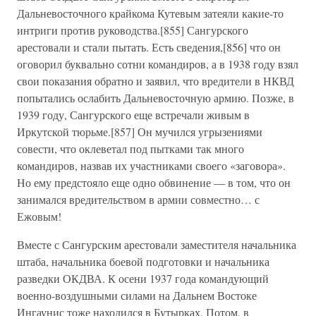
Дальневосточного крайкома Кутевым затеяли какие-то
интриги против руководства.[855] Сангурского
арестовали и стали пытать. Есть сведения,[856] что он
оговорил буквально сотни командиров, а в 1938 году взял
свои показания обратно и заявил, что вредители в НКВД
попытались ослабить Дальневосточную армию. Позже, в
1939 году, Сангурского еще встречали живым в
Иркутской тюрьме.[857] Он мучился угрызениями
совести, что оклеветал под пытками так много
командиров, назвав их участниками своего «заговора».
Но ему предстояло еще одно обвинение — в том, что он
занимался вредительством в армии совместно… с
Ежовым!
Вместе с Сангурским арестовали заместителя начальника
штаба, начальника боевой подготовки и начальника
разведки ОКДВА. К осени 1937 года командующий
военно-воздушными силами на Дальнем Востоке
Ингаунис тоже находился в Бутырках. Потом, в