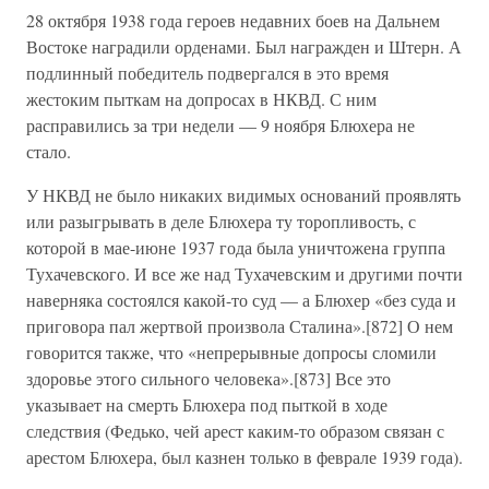
28 октября 1938 года героев недавних боев на Дальнем
Востоке наградили орденами. Был награжден и Штерн. А
подлинный победитель подвергался в это время
жестоким пыткам на допросах в НКВД. С ним
расправились за три недели — 9 ноября Блюхера не
стало.
У НКВД не было никаких видимых оснований проявлять
или разыгрывать в деле Блюхера ту торопливость, с
которой в мае-июне 1937 года была уничтожена группа
Тухачевского. И все же над Тухачевским и другими почти
наверняка состоялся какой-то суд — а Блюхер «без суда и
приговора пал жертвой произвола Сталина».[872] О нем
говорится также, что «непрерывные допросы сломили
здоровье этого сильного человека».[873] Все это
указывает на смерть Блюхера под пыткой в ходе
следствия (Федько, чей арест каким-то образом связан с
арестом Блюхера, был казнен только в феврале 1939 года).