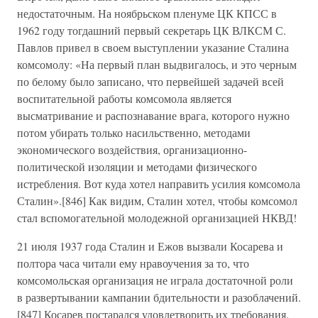
недостаточным. На ноябрьском пленуме ЦК КПСС в
1962 году тогдашний первый секретарь ЦК ВЛКСМ С.
Павлов привел в своем выступлении указание Сталина
комсомолу: «На первый план выдвигалось, и это черным
по белому было записано, что первейшей задачей всей
воспитательной работы комсомола является
высматривание и распознавание врага, которого нужно
потом убирать только насильственно, методами
экономического воздействия, организационно-
политической изоляции и методами физического
истребления. Вот куда хотел направить усилия комсомола
Сталин».[846] Как видим, Сталин хотел, чтобы комсомол
стал вспомогательной молодежной организацией НКВД!
21 июля 1937 года Сталин и Ежов вызвали Косарева и
полтора часа читали ему нравоучения за то, что
комсомольская организация не играла достаточной роли
в развертывании кампании бдительности и разоблачений.
[847] Косарев постарался удовлетворить их требования.