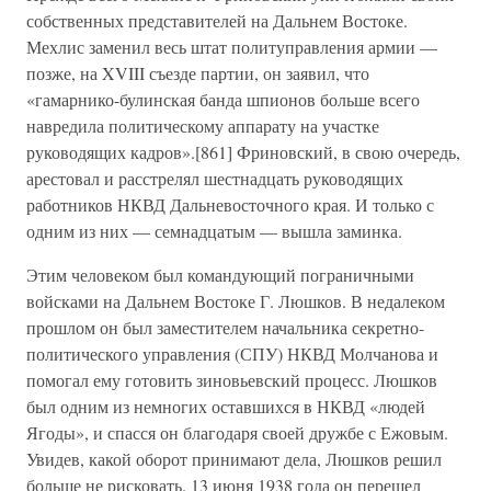
собственных представителей на Дальнем Востоке.
Мехлис заменил весь штат политуправления армии —
позже, на XVIII съезде партии, он заявил, что
«гамарнико-булинская банда шпионов больше всего
навредила политическому аппарату на участке
руководящих кадров».[861] Фриновский, в свою очередь,
арестовал и расстрелял шестнадцать руководящих
работников НКВД Дальневосточного края. И только с
одним из них — семнадцатым — вышла заминка.
Этим человеком был командующий пограничными
войсками на Дальнем Востоке Г. Люшков. В недалеком
прошлом он был заместителем начальника секретно-
политического управления (СПУ) НКВД Молчанова и
помогал ему готовить зиновьевский процесс. Люшков
был одним из немногих оставшихся в НКВД «людей
Ягоды», и спасся он благодаря своей дружбе с Ежовым.
Увидев, какой оборот принимают дела, Люшков решил
больше не рисковать. 13 июня 1938 года он перешел