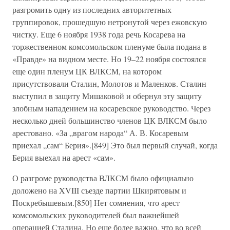
разгромить одну из последних авторитетных
группировок, прошедшую нетронутой через ежовскую
чистку. Еще 6 ноября 1938 года речь Косарева на
торжественном комсомольском пленуме была подана в
«Правде» на видном месте. Но 19–22 ноября состоялся
еще один пленум ЦК ВЛКСМ, на котором
присутствовали Сталин, Молотов и Маленков. Сталин
выступил в защиту Мишаковой и обернул эту защиту
злобным нападением на косаревское руководство. Через
несколько дней большинство членов ЦК ВЛКСМ было
арестовано. «За „врагом народа“ А. В. Косаревым
приехал „сам“ Берия».[849] Это был первый случай, когда
Берия выехал на арест «сам».
О разгроме руководства ВЛКСМ было официально
доложено на XVIII съезде партии Шкирятовым и
Поскребышевым.[850] Нет сомнения, что арест
комсомольских руководителей был важнейшей
операцией Сталина. Но еще более важно, что во всей