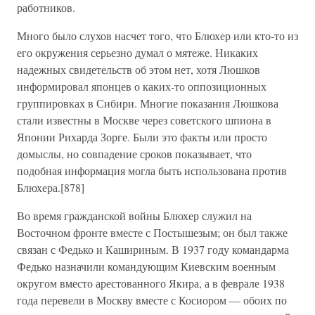
работников.
Много было слухов насчет того, что Блюхер или кто-то из
его окружения серьезно думал о мятеже. Никаких
надежных свидетельств об этом нет, хотя Люшков
информировал японцев о каких-то оппозиционных
группировках в Сибири. Многие показания Люшкова
стали известны в Москве через советского шпиона в
Японии Рихарда Зорге. Были это факты или просто
домыслы, но совпадение сроков показывает, что
подобная информация могла быть использована против
Блюхера.[878]
Во время гражданской войны Блюхер служил на
Восточном фронте вместе с Постышезым; он был также
связан с Федько и Кашириным. В 1937 году командарма
Федько назначили командующим Киевским военным
округом вместо арестованного Якира, а в феврале 1938
года перевели в Москву вместе с Косиором — обоих по