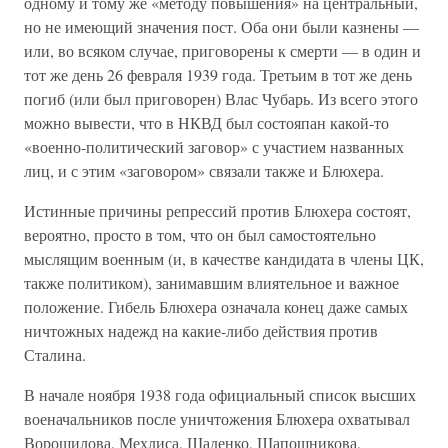
одному и тому же «методу повышения» на центральный,
но не имеющий значения пост. Оба они были казнены —
или, во всяком случае, приговорены к смерти — в один и
тот же день 26 февраля 1939 года. Третьим в тот же день
погиб (или был приговорен) Влас Чубарь. Из всего этого
можно вывести, что в НКВД был состояпан какой-то
«военно-политический заговор» с участием названных
лиц, и с этим «заговором» связали также и Блюхера.
Истинные причины репрессий против Блюхера состоят,
вероятно, просто в том, что он был самостоятельно
мыслящим военным (и, в качестве кандидата в члены ЦК,
также политиком), занимавшим влиятельное и важное
положение. Гибель Блюхера означала конец даже самых
ничтожных надежд на какие-либо действия против
Сталина.
В начале ноября 1938 года официальный список высших
военачальников после уничтожения Блюхера охватывал
Ворошилова, Мехлиса, Щаденко, Шапошникова,