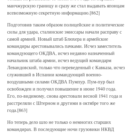
манчжурскую границу и сразу же стал выдавать японцам
всевозможную секретную информацию.[862]
Подготовив таким образом полицейские и политические
силы для удара, сталинские эмиссары начали расправу с
самой армией. Новый штаб Блюхера и армейские
командиры арестовывались пачками. Исчез заместитель
командующего ОКДВА, исчез недавно назначенный
начальник штаба армии, исчез ведущий командарм
Левандовский, только что переведенный с Кавказа, исчез
служивший в Испании командующий военно-
воздушными силами ОКДВА Пумпур. Пум-пур был
освобожден и получил повышение в июне 1940 года.
Его, по-видимому, снова арестовали весной 1941 года и
расстреляли с Штерном и другими в октябре того же
года.[863]
Но теперь дело шло не только о немногих старших
командирах. В последующие ночи грузовики НКВД