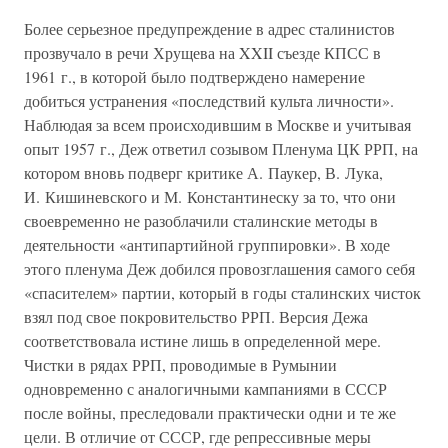
Более серьезное предупреждение в адрес сталинистов
прозвучало в речи Хрущева на XXII съезде КПСС в
1961 г., в которой было подтверждено намерение
добиться устранения «последствий культа личности».
Наблюдая за всем происходившим в Москве и учитывая
опыт 1957 г., Деж ответил созывом Пленума ЦК РРП, на
котором вновь подверг критике А. Паукер, В. Лука,
И. Кишиневского и М. Константинеску за то, что они
своевременно не разоблачили сталинские методы в
деятельности «антипартийной группировки». В ходе
этого пленума Деж добился провозглашения самого себя
«спасителем» партии, который в годы сталинских чисток
взял под свое покровительство РРП. Версия Дежа
соответствовала истине лишь в определенной мере.
Чистки в рядах РРП, проводимые в Румынии
одновременно с аналогичными кампаниями в СССР
после войны, преследовали практически одни и те же
цели. В отличие от СССР, где репрессивные меры