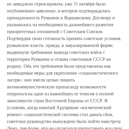
не замедлило отреагировать: уже 31 октября было
опубликовано заявление, в котором подтверждалась
принадлежность Румынии к Варшавскому Договору и
указывалось на необходимость дальнейшего развития
приоритетных отношений с Советским Союзом.
Подтвердив свою готовность принять советские условия,
румынские власти, правда, в завуалированной форме,
выдвинули требование вывода советских войск с
территории Румынии и отзыва советников СССР на
родину. Оба эти требования были представлены как
необходимые меры для укрепления «социалистического
лагеря»: они имели целью лишить
антикоммунистическую пропаганду возможности
опираться на один из важнейших ее тезисов о полной
зависимости стран Восточной Европы от СССР. В
условиях, когда начатый Хрущевым «косметический
ремонт» социалистической системы стал давать сбои,
советское руководство вынуждено было пойти навстречу
Дежу, тем более, что он согласился предоставить все свои