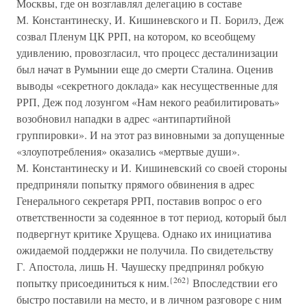
Москвы, где он возглавлял делегацию в составе
М. Константинеску, И. Кишиневского и П. Борилэ, Деж
созвал Пленум ЦК РРП, на котором, ко всеобщему
удивлению, провозгласил, что процесс десталинизации
был начат в Румынии еще до смерти Сталина. Оценив
выводы «секретного доклада» как несущественные для
РРП, Деж под лозунгом «Нам некого реабилитировать»
возобновил нападки в адрес «антипартийной
группировки». И на этот раз виновными за допущенные
«злоупотребления» оказались «мертвые души».
М. Константинеску и И. Кишиневский со своей стороны
предприняли попытку прямого обвинения в адрес
Генерального секретаря РРП, поставив вопрос о его
ответственности за содеянное в тот период, который был
подвергнут критике Хрущева. Однако их инициатива
ожидаемой поддержки не получила. По свидетельству
Г. Апостола, лишь Н. Чаушеску предпринял робкую
{262}
попытку присоединиться к ним.
Впоследствии его
быстро поставили на место, и в личном разговоре с ним