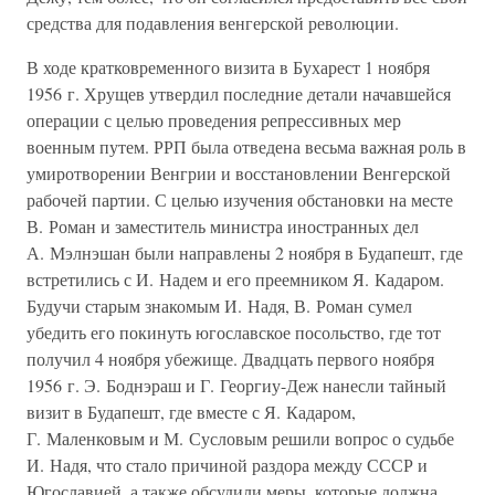
средства для подавления венгерской революции.
В ходе кратковременного визита в Бухарест 1 ноября
1956 г. Хрущев утвердил последние детали начавшейся
операции с целью проведения репрессивных мер
военным путем. РРП была отведена весьма важная роль в
умиротворении Венгрии и восстановлении Венгерской
рабочей партии. С целью изучения обстановки на месте
В. Роман и заместитель министра иностранных дел
А. Мэлнэшан были направлены 2 ноября в Будапешт, где
встретились с И. Надем и его преемником Я. Кадаром.
Будучи старым знакомым И. Надя, В. Роман сумел
убедить его покинуть югославское посольство, где тот
получил 4 ноября убежище. Двадцать первого ноября
1956 г. Э. Боднэраш и Г. Георгиу-Деж нанесли тайный
визит в Будапешт, где вместе с Я. Кадаром,
Г. Маленковым и М. Сусловым решили вопрос о судьбе
И. Надя, что стало причиной раздора между СССР и
Югославией, а также обсудили меры, которые должна