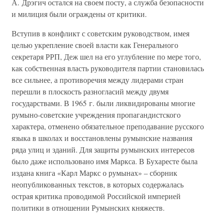
А. Дрэгич остался на своем посту, а служба безопасности
и милиция были ограждены от критики.
Вступив в конфликт с советским руководством, имея
целью укрепление своей власти как Генерального
секретаря РРП, Деж шел на его углубление по мере того,
как собственная власть руководителя партии становилась
все сильнее, а противоречия между лидерами стран
перешли в плоскость разногласий между двумя
государствами. В 1965 г. были ликвидированы многие
румыно-советские учреждения пропагандистского
характера, отменено обязательное преподавание русского
языка в школах и восстановлены румынские названия
ряда улиц и зданий. Для защиты румынских интересов
было даже использовано имя Маркса. В Бухаресте была
издана книга «Карл Маркс о румынах» – сборник
неопубликованных текстов, в которых содержалась
острая критика проводимой Российской империей
политики в отношении Румынских княжеств.