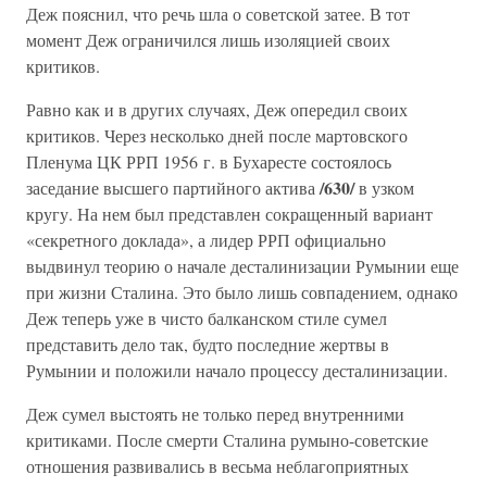
Деж пояснил, что речь шла о советской затее. В тот
момент Деж ограничился лишь изоляцией своих
критиков.
Равно как и в других случаях, Деж опередил своих
критиков. Через несколько дней после мартовского
Пленума ЦК РРП 1956 г. в Бухаресте состоялось
/630/
заседание высшего партийного актива
в узком
кругу. На нем был представлен сокращенный вариант
«секретного доклада», а лидер РРП официально
выдвинул теорию о начале десталинизации Румынии еще
при жизни Сталина. Это было лишь совпадением, однако
Деж теперь уже в чисто балканском стиле сумел
представить дело так, будто последние жертвы в
Румынии и положили начало процессу десталинизации.
Деж сумел выстоять не только перед внутренними
критиками. После смерти Сталина румыно-советские
отношения развивались в весьма неблагоприятных