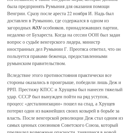
была предпринять Румыния для оказания помощи
Венгрии. Сразу после ареста 22 ноября И. Надь был
доставлен в Румынию, где содержался в одном из
/633/
загородных
особняков, принадлежавших партии,
недалеко от Бухареста. Когда на сессии ООН был задан
вопрос о судьбе венгерского лидера, министр
иностранных дел Румынии Г. Преотяса ответил, что он
пользуется правами беженца, предоставленными
румынским правительством.
Вследствие этого противостояния практически все
стороны оказались в проигрыше, победили лишь Деж и
РРП. Престижу КПСС и Хрущева был нанесен тяжелый
удар. СССР был вынужден пойти на ряд уступок,
процесс «десталинизации» пошел на спад, а Хрущев
потерял один из важнейших своих козырей в борьбе за
власть. После венгерской революции Деж стал одним из
самых ценных союзников Советского Союза, который
предвидел возможные опасности, таившиеся в новой