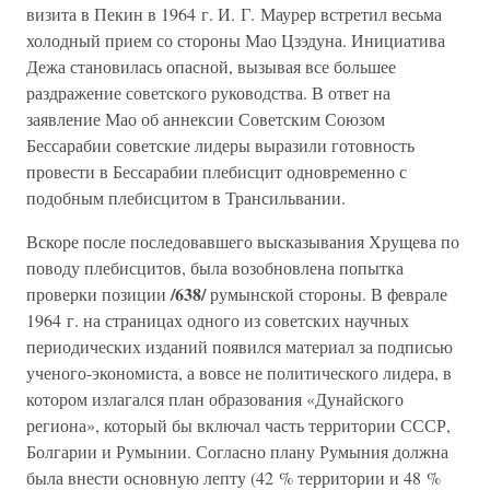
визита в Пекин в 1964 г. И. Г. Маурер встретил весьма
холодный прием со стороны Мао Цзэдуна. Инициатива
Дежа становилась опасной, вызывая все большее
раздражение советского руководства. В ответ на
заявление Мао об аннексии Советским Союзом
Бессарабии советские лидеры выразили готовность
провести в Бессарабии плебисцит одновременно с
подобным плебисцитом в Трансильвании.
Вскоре после последовавшего высказывания Хрущева по
поводу плебисцитов, была возобновлена попытка
/638/
проверки позиции
румынской стороны. В феврале
1964 г. на страницах одного из советских научных
периодических изданий появился материал за подписью
ученого-экономиста, а вовсе не политического лидера, в
котором излагался план образования «Дунайского
региона», который бы включал часть территории СССР,
Болгарии и Румынии. Согласно плану Румыния должна
была внести основную лепту (42 % территории и 48 %