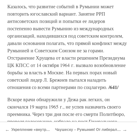
Казалось, что развитие событий в Румынии может
повторить югославский вариант. Занятие РРП
антисоветских позиций и попытки ее лидеров
постепенно вывести Румынию из международных
организаций, находившихся под советским контролем,
давали основания полагать, что прямой конфликт между
Румынией и Советским Союзом не за горами.
Отстранение Хрущева от власти решением Президиума
ЦК КПСС от 14 октября 1964 г. вызвало возобновление
борьбы за власть в Москве. На первых порах новый
советский лидер Л. Брежнев пытался наладить
/641/
отношения со всеми партнерами по соцлагерю.
Вскоре врачи обнаружили у Дежа рак легких, он
скончался 19 марта 1965 г., не успев назначить своего
преемника. Через три дня после его смерти Политбюро,
проведя голосование, избрало на пост Генерального
секретаря РРП самого молодого из членов руководства –
←
→
Укрепление «внутренней» группировки (1952–1965)
Чаушеску – Румыния! От либерального коммунизма к неосталинизму 1965–1974 гг.
Н. Чаушеску.