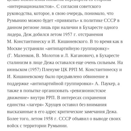
«интернационалистов». С согласия советского
руководства, которое, в свою очередь, понимало, что
Румынию можно будет «привязать» к политике СССР в
данном регионе лишь при наличии в Бухаресте одного
лидера, Деж добился летом 1957 г. отстранения
М. Константинеску и И. Кишиневского. В то время как в
Москве устраняли «антипартийную группировку»
(Г. Маленков, В. Молотов и Л. Каганович), в Бухаресте
сталинизм в лице Дежа оставался еще очень сильным. На
июньском (1957) Пленуме ЦК РРП М. Константинеску и
И. Кишиневскому было предъявлено обвинение в
поддержке «антипартийной группировки» А. Паукер, а
также в попытке организовать «ревизионистское
движение» внутри РРП. В интересах сохранения
единства «лагеря» Хрущев оставил без внимания
высказанные в его адрес критические замечания Дежа.
Более того, летом 1958 г. СССР объявил о выводе своих
войск с территории Румынии.