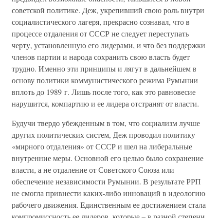
советской политике. Деж, укрепивший свою роль внутри
социалистического лагеря, прекрасно сознавал, что в
процессе отдаления от СССР не следует переступать
черту, установленную его лидерами, и что без поддержки
членов партии и народа сохранить свою власть будет
трудно. Именно эти принципы и лягут в дальнейшем в
основу политики коммунистического режима Румынии
вплоть до 1989 г. Лишь после того, как это равновесие
нарушится, компартию и ее лидера отстранят от власти.
Будучи твердо убежденным в том, что социализм лучше
других политических систем, Деж проводил политику
«мирного отдаления» от СССР и шел на либеральные
внутренние меры. Основной его целью было сохранение
власти, а не отдаление от Советского Союза или
обеспечение независимости Румынии. В результате РРП
не смогла привнести каких-либо инноваций в идеологию
рабочего движения. Единственным ее достижением стала
компромиссность ее лидеров, которые – в разной степени