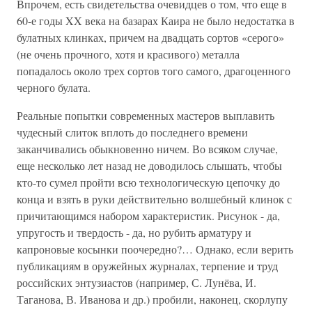
Впрочем, есть свидетельства очевидцев о том, что еще в
60-е годы XX века на базарах Каира не было недостатка в
булатных клинках, причем на двадцать сортов «серого»
(не очень прочного, хотя и красивого) металла
попадалось около трех сортов того самого, драгоценного
черного булата.
Реальные попытки современных мастеров выплавить
чудесный слиток вплоть до последнего времени
заканчивались обыкновенно ничем. Во всяком случае,
еще несколько лет назад не доводилось слышать, чтобы
кто-то сумел пройти всю технологическую цепочку до
конца и взять в руки действительно волшебный клинок с
причитающимся набором характеристик. Рисунок - да,
упругость и твердость - да, но рубить арматуру и
капроновые косынки поочередно?… Однако, если верить
публикациям в оружейных журналах, терпение и труд
российских энтузиастов (например, С. Лунёва, И.
Таганова, В. Иванова и др.) пробили, наконец, скорлупу