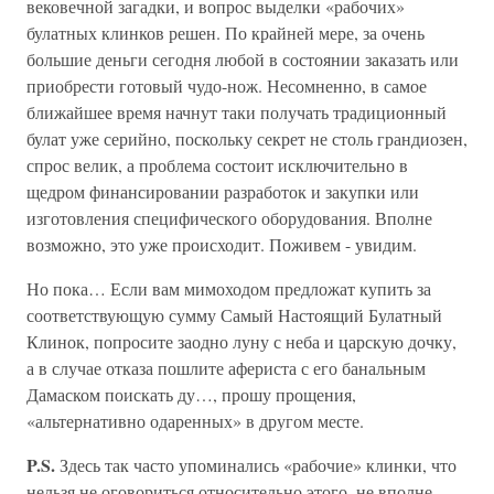
вековечной загадки, и вопрос выделки «рабочих»
булатных клинков решен. По крайней мере, за очень
большие деньги сегодня любой в состоянии заказать или
приобрести готовый чудо-нож. Несомненно, в самое
ближайшее время начнут таки получать традиционный
булат уже серийно, поскольку секрет не столь грандиозен,
спрос велик, а проблема состоит исключительно в
щедром финансировании разработок и закупки или
изготовления специфического оборудования. Вполне
возможно, это уже происходит. Поживем - увидим.
Но пока… Если вам мимоходом предложат купить за
соответствующую сумму Самый Настоящий Булатный
Клинок, попросите заодно луну с неба и царскую дочку,
а в случае отказа пошлите афериста с его банальным
Дамаском поискать ду…, прошу прощения,
«альтернативно одаренных» в другом месте.
P.S.
Здесь так часто упоминались «рабочие» клинки, что
нельзя не оговориться относительно этого, не вполне