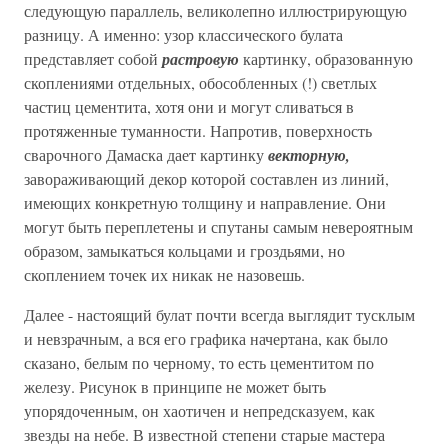
следующую параллель, великолепно иллюстрирующую
разницу. А именно: узор классического булата
представляет собой
растровую
картинку, образованную
скоплениями отдельных, обособленных (!) светлых
частиц цементита, хотя они и могут сливаться в
протяженные туманности. Напротив, поверхность
сварочного Дамаска дает картинку
векторную,
завораживающий декор которой составлен из линий,
имеющих конкретную толщину и направление. Они
могут быть переплетены и спутаны самым невероятным
образом, замыкаться кольцами и гроздьями, но
скоплением точек их никак не назовешь.
Далее - настоящий булат почти всегда выглядит тусклым
и невзрачным, а вся его графика начертана, как было
сказано, белым по черному, то есть цементитом по
железу. Рисунок в принципе не может быть
упорядоченным, он хаотичен и непредсказуем, как
звезды на небе. В известной степени старые мастера