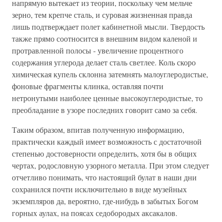
напрямую вытекает из теории, поскольку чем мельче
зерно, тем крепче сталь, и суровая жизненная правда
лишь подтверждает полет кабинетной мысли. Твердость
также прямо соотносится в внешним видом каленой и
протравленной полосы - увеличение процентного
содержания углерода делает сталь светлее. Коль скоро
химическая купель склонна затемнять малоуглеродистые,
фоновые фрагменты клинка, оставляя почти
нетронутыми наиболее ценные высокоуглеродистые, то
преобладание в узоре последних говорит само за себя.
Таким образом, впитав полученную информацию,
практически каждый имеет возможность с достаточной
степенью достоверности определить, хотя бы в общих
чертах, родословную узорного металла. При этом следует
отчетливо понимать, что настоящий булат в наши дни
сохранился почти исключительно в виде музейных
экземпляров да, вероятно, где-нибудь в забытых Богом
горных аулах, на поясах седобородых аксакалов.