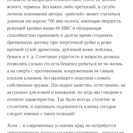
ясного, термина. Без каких-либо претензий, в сугубо
личном понимании автора, «рабочей» может считаться
длинная (не короче 700 мм) полоса, имеющая твердость
режущей кромки выше 60 HRC и обладающая
способностью принимать и долгое время сохранять
бритвенную заточку при энергичной рубке и резке
крепкой сухой древесины, дубленой кожи, войлока,
бумаги и т. д. Сочетание упругости и вязкости должны
позволять сильно (то есть бешено) рубиться не на жизнь,
а на смерть с противником, вооруженным не самым
плохим клинком, без малейшего опасения сломать
собственное оружие. Последнее качество, естественно, не
актуально для ножей и кинжалов, но ведь мы говорим о
полноте характеристик. Так было всегда, столетие за
столетием, и оценивать подлинность клинка сегодня
следует именно с таких позиций!
Хотя… в современных условиях вряд ли потребуется
сверхживучесть полосы (скажем откровенно - никогда не