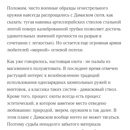
Положим, чисто военные образцы огнестрельного
оружия навсегда распрощались с Дамаском (хотя, как
сказать: тугая навивка артиллерийских стволов стальной
лентой поверх калиброванной трубки позволяет достичь
удивительных значений прочности на разрыв в
сочетании с легкостью). Но остается еще огромная армия
любителей «мирной» огневой потехи.
Как уже говорилось, настоящая охота - не пальба из
магазинного полуавтомата. В последнее время отмечен
растущий интерес к возобновлению традиций
использования однозарядных шомпольных ружей и
винтовок, а классика таких систем - дамасковый ствол.
Кроме того, процесс охоты всегда есть процесс
эстетический, в котором заметное место отведено
любованию: природой, зверем, оружием и так далее. В
этом плане с Дамаском вообще ничто не может тягаться.
Поэтому судьба ненадолго забытого материала