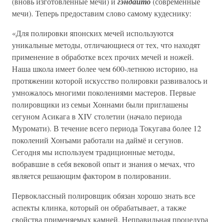
(вновь изготовленные мечи) и
гэндайто
(современные
мечи). Теперь предоставим слово самому кудеснику:
«Для полировки японских мечей используются
уникальные методы, отличающиеся от тех, что находят
применение в обработке всех прочих мечей и ножей.
Наша школа имеет более чем 600-летнюю историю, на
протяжении которой искусство полировки развивалось и
умножалось многими поколениями мастеров. Первые
полировщики из семьи Хоннами были приглашены
сегуном Асикага в XIV столетии (начало периода
Муромати). В течение всего периода Токугава более 12
поколений Хонъами работали на даймё и сегунов.
Сегодня мы используем традиционные методы,
вобравшие в себя вековой опыт и знания о мечах, что
является решающим фактором в полировании.
Первоклассный полировщик обязан хорошо знать все
аспекты клинка, который он обрабатывает, а также
свойства применяемых камней. Неправильная процедура