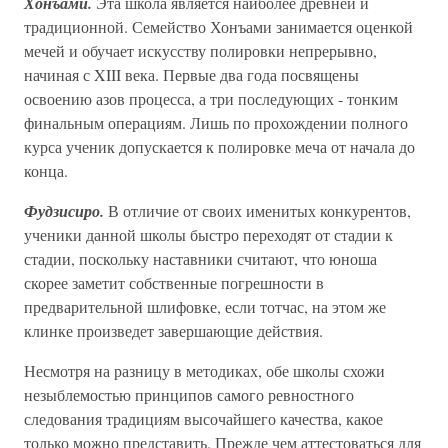
Хонъами.
Эта школа является наиболее древней и
традиционной. Семейство Хонъами занимается оценкой
мечей и обучает искусству полировки непрерывно,
начиная с XIII века. Первые два года посвящены
освоению азов процесса, а три последующих - тонким
финальным операциям. Лишь по прохождении полного
курса ученик допускается к полировке меча от начала до
конца.
Фудзисиро.
В отличие от своих именитых конкурентов,
ученики данной школы быстро переходят от стадии к
стадии, поскольку наставники считают, что юноша
скорее заметит собственные погрешности в
предварительной шлифовке, если тотчас, на этом же
клинке произведет завершающие действия.
Несмотря на разницу в методиках, обе школы схожи
незыблемостью принципов самого ревностного
следования традициям высочайшего качества, какое
только можно представить. Прежде чем аттестоваться для