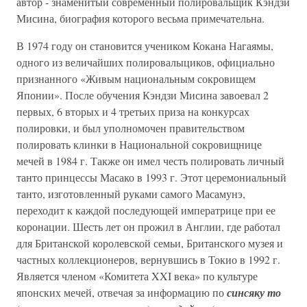
автор - знаменитый современный полировальщик Кэндзи
Мисина, биография которого весьма примечательна.
В 1974 году он становится учеником Кокана Нагаямы,
одного из величайших полировалыциков, официально
признанного «Живым национальным сокровищем
Японии». После обучения Кэндзи Мисина завоевал 2
первых, 6 вторых и 4 третьих приза на конкурсах
полировки, и был уполномочен правительством
полировать клинки в Национальной сокровищнице
мечей в 1984 г. Также он имел честь полировать личный
танто принцессы Масако в 1993 г. Этот церемониальный
танто, изготовленный руками самого Масамунэ,
переходит к каждой последующей императрице при ее
коронации. Шесть лет он прожил в Англии, где работал
для Британской королевской семьи, Британского музея и
частных коллекционеров, вернувшись в Токио в 1992 г.
Является членом «Комитета XXI века» по культуре
японских мечей, отвечая за информацию по
синсяку то