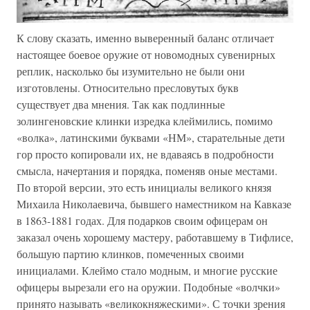
К слову сказать, именно выверенный баланс отличает
настоящее боевое оружие от новомодных сувенирных
реплик, насколько бы изумительно не были они
изготовлены. Относительно пресловутых букв
существует два мнения. Так как подлинные
золингеновские клинки изредка клеймились, помимо
«волка», латинскими буквами «НМ», старательные дети
гор просто копировали их, не вдаваясь в подробности
смысла, начертания и порядка, поменяв оные местами.
По второй версии, это есть инициалы великого князя
Михаила Николаевича, бывшего наместником на Кавказе
в 1863-1881 годах. Для подарков своим офицерам он
заказал очень хорошему мастеру, работавшему в Тифлисе,
большую партию клинков, помеченных своими
инициалами. Клеймо стало модным, и многие русские
офицеры вырезали его на оружии. Подобные «волчки»
принято называть «великокняжескими». С точки зрения