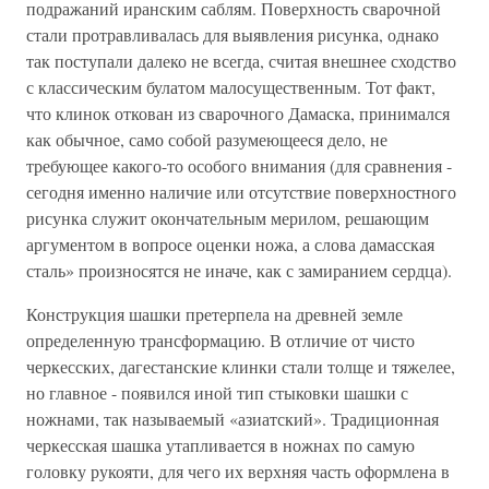
подражаний иранским саблям. Поверхность сварочной
стали протравливалась для выявления рисунка, однако
так поступали далеко не всегда, считая внешнее сходство
с классическим булатом малосущественным. Тот факт,
что клинок откован из сварочного Дамаска, принимался
как обычное, само собой разумеющееся дело, не
требующее какого-то особого внимания (для сравнения -
сегодня именно наличие или отсутствие поверхностного
рисунка служит окончательным мерилом, решающим
аргументом в вопросе оценки ножа, а слова дамасская
сталь» произносятся не иначе, как с замиранием сердца).
Конструкция шашки претерпела на древней земле
определенную трансформацию. В отличие от чисто
черкесских, дагестанские клинки стали толще и тяжелее,
но главное - появился иной тип стыковки шашки с
ножнами, так называемый «азиатский». Традиционная
черкесская шашка утапливается в ножнах по самую
головку рукояти, для чего их верхняя часть оформлена в