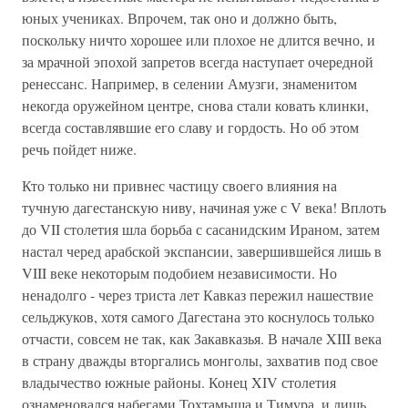
юных учениках. Впрочем, так оно и должно быть,
поскольку ничто хорошее или плохое не длится вечно, и
за мрачной эпохой запретов всегда наступает очередной
ренессанс. Например, в селении Амузги, знаменитом
некогда оружейном центре, снова стали ковать клинки,
всегда составлявшие его славу и гордость. Но об этом
речь пойдет ниже.
Кто только ни привнес частицу своего влияния на
тучную дагестанскую ниву, начиная уже с V века! Вплоть
до VII столетия шла борьба с сасанидским Ираном, затем
настал черед арабской экспансии, завершившейся лишь в
VIII веке некоторым подобием независимости. Но
ненадолго - через триста лет Кавказ пережил нашествие
сельджуков, хотя самого Дагестана это коснулось только
отчасти, совсем не так, как Закавказья. В начале XIII века
в страну дважды вторгались монголы, захватив под свое
владычество южные районы. Конец XIV столетия
ознаменовался набегами Тохтамыша и Тимура, и лишь