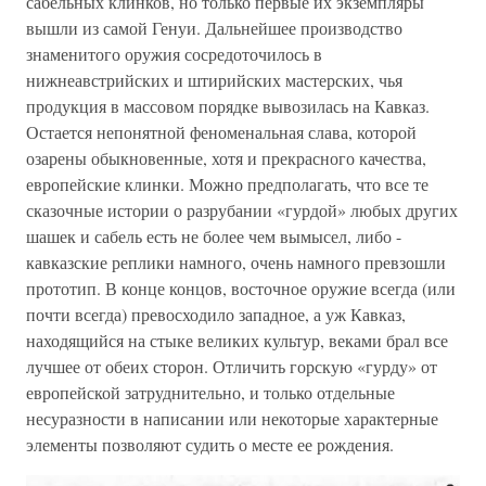
сабельных клинков, но только первые их экземпляры
вышли из самой Генуи. Дальнейшее производство
знаменитого оружия сосредоточилось в
нижнеавстрийских и штирийских мастерских, чья
продукция в массовом порядке вывозилась на Кавказ.
Остается непонятной феноменальная слава, которой
озарены обыкновенные, хотя и прекрасного качества,
европейские клинки. Можно предполагать, что все те
сказочные истории о разрубании «гурдой» любых других
шашек и сабель есть не более чем вымысел, либо -
кавказские реплики намного, очень намного превзошли
прототип. В конце концов, восточное оружие всегда (или
почти всегда) превосходило западное, а уж Кавказ,
находящийся на стыке великих культур, веками брал все
лучшее от обеих сторон. Отличить горскую «гурду» от
европейской затруднительно, и только отдельные
несуразности в написании или некоторые характерные
элементы позволяют судить о месте ее рождения.