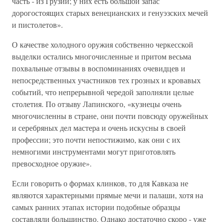
часть - из Грузии; у них есть большой запас
дорогостоящих старых венецианских и генуэзских мечей
и пистолетов».
О качестве холодного оружия собственно черкесской
выделки остались многочисленные и притом весьма
похвальные отзывы в воспоминаниях очевидцев и
непосредственных участников тех грозных и кровавых
событий, что непрерывной чередой заполняли целые
столетия. По отзыву Лапинского, «кузнецы очень
многочисленны в стране, они почти повсюду оружейных
и серебряных дел мастера и очень искусны в своей
профессии; это почти непостижимо, как они с их
немногими инструментами могут приготовлять
превосходное оружие».
Если говорить о формах клинков, то для Кавказа не
являются характерными прямые мечи и палаши, хотя на
самых ранних этапах истории подобные образцы
составляли большинство. Однако достаточно скоро - уже