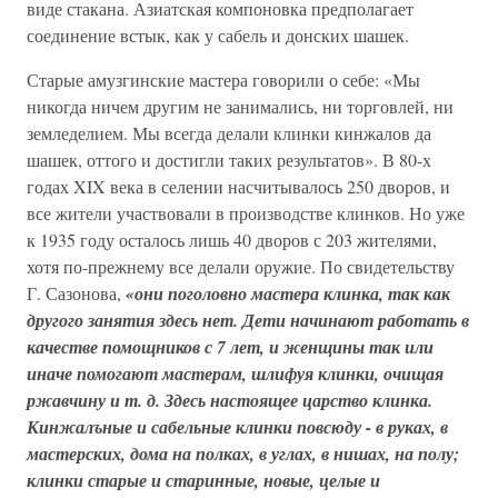
виде стакана. Азиатская компоновка предполагает
соединение встык, как у сабель и донских шашек.
Старые амузгинские мастера говорили о себе: «Мы
никогда ничем другим не занимались, ни торговлей, ни
земледелием. Мы всегда делали клинки кинжалов да
шашек, оттого и достигли таких результатов». В 80-х
годах XIX века в селении насчитывалось 250 дворов, и
все жители участвовали в производстве клинков. Но уже
к 1935 году осталось лишь 40 дворов с 203 жителями,
хотя по-прежнему все делали оружие. По свидетельству
Г. Сазонова,
«они поголовно мастера клинка, так как
другого занятия здесь нет. Дети начинают работать в
качестве помощников с 7 лет, и женщины так или
иначе помогают мастерам, шлифуя клинки, очищая
ржавчину и т. д. Здесь настоящее царство клинка.
Кинжалъные и сабельные клинки повсюду - в руках, в
мастерских, дома на полках, в углах, в нишах, на полу;
клинки старые и старинные, новые, целые и