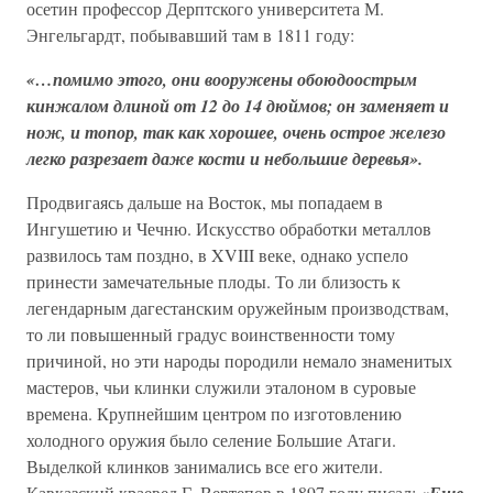
осетин профессор Дерптского университета М.
Энгельгардт, побывавший там в 1811 году:
«…помимо этого, они вооружены обоюдоострым
кинжалом длиной от 12 до 14 дюймов; он заменяет и
нож, и топор, так как хорошее, очень острое железо
легко разрезает даже кости и небольшие деревья».
Продвигаясь дальше на Восток, мы попадаем в
Ингушетию и Чечню. Искусство обработки металлов
развилось там поздно, в XVIII веке, однако успело
принести замечательные плоды. То ли близость к
легендарным дагестанским оружейным производствам,
то ли повышенный градус воинственности тому
причиной, но эти народы породили немало знаменитых
мастеров, чьи клинки служили эталоном в суровые
времена. Крупнейшим центром по изготовлению
холодного оружия было селение Большие Атаги.
Выделкой клинков занимались все его жители.
Кавказский краевед Г. Вертепов в 1897 году писал:
«Еще