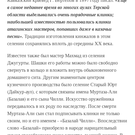
в самое недавнее время во многих аулах Терской
области выделывалисъ очень порядочные клинки;
наибольшей известностью пользовались клинки
атагинских мастеров, попавших даже в казачьи
песни».
Традиции изготовления кинжалов в этом
селении сохранялись вплоть до середины XX века.
Известен также был мастер Махмад из селения
Джугурты. Шашки его работы можно было свободно
свернуть в кольцо и вложить внутрь обыкновенного
домашнего сита. Другим знаменитым центром
кузнечного производства было селение Старый Юрт
(Дайкур-аул), с которым связаны имена Муртаза-Али
(Базалая) и его сына Чилли. Искусство оружейника
передавалось в их роду по наследству. После смерти
Муртаза-Али сын стал подписывать клинки не только
своим, но и его именем - «Базалай Чилли». Впоследствии
слово «Базалай» приобрело в народе нарицательный
смысл своеобразного знака качества, высшей оценки. В