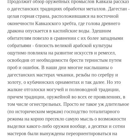
Продолжит обзор оружейных промыслов Кавказа рассказ
о дагестанских традициях обработки металлов. Дагестан -
целая горная страна, расположившаяся на восточной
оконечности Кавказского хребта, где голова древнего
дракона опускается в каспийские воды. Здешним
обитателям повезло в сравнении с их более западными
собратьями - близость великой арабской культуры
ощутимо повлияла на развитие искусств и ремесел,
освободив от необходимости брести тернистым путем
проб и ошибок. В наши дни многие наслышаны о
дагестанских мастерах чеканки, резьбы по серебру и
золоту, о кубачинских орнаментах и так далее. Но это
жалкие отголоски могучей и полноводной традиции,
причем традиции, оружейной во всех ее проявлениях, в
том числе огнестрельных. Просто не такое уж длительное
(по историческим меркам) господство тоталитарного
режима на корню пресекло самую мысль о возможности
выделки какого-либо оружия вообще, а десятки и сотни
мастеров были вынуждены переориентироваться на