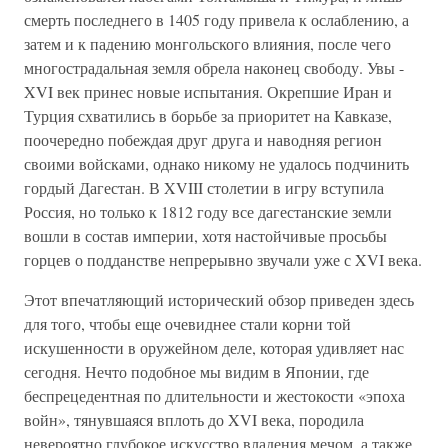
смерть последнего в 1405 году привела к ослаблению, а
затем и к падению монгольского влияния, после чего
многострадальная земля обрела наконец свободу. Увы -
XVI век принес новые испытания. Окрепшие Иран и
Турция схватились в борьбе за приоритет на Кавказе,
поочередно побеждая друг друга и наводняя регион
своими войсками, однако никому не удалось подчинить
гордый Дагестан. В XVIII столетии в игру вступила
Россия, но только к 1812 году все дагестанские земли
вошли в состав империи, хотя настойчивые просьбы
горцев о подданстве непрерывно звучали уже с XVI века.
Этот впечатляющий исторический обзор приведен здесь
для того, чтобы еще очевиднее стали корни той
искушенности в оружейном деле, которая удивляет нас
сегодня. Нечто подобное мы видим в Японии, где
беспрецедентная по длительности и жестокости «эпоха
войн», тянувшаяся вплоть до XVI века, породила
невероятно глубокое искусство владения мечом, а также