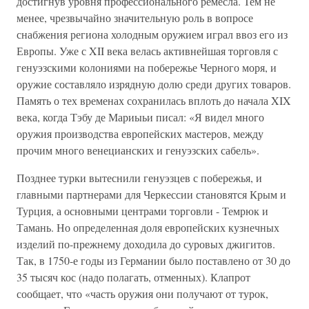
достигнув уровня профессионального ремесла. Тем не
менее, чрезвычайно значительную роль в вопросе
снабжения региона холодным оружием играл ввоз его из
Европы. Уже с XII века велась активнейшая торговля с
генуэзскими колониями на побережье Черного моря, и
оружие составляло изрядную долю среди других товаров.
Память о тех временах сохранилась вплоть до начала XIX
века, когда Тэбу де Мариыьи писал: «Я видел много
оружия производства европейских мастеров, между
прочим много венецианских и генуэзских сабель».
Позднее турки вытеснили генуэзцев с побережья, и
главными партнерами для Черкессии становятся Крым и
Турция, а основными центрами торговли - Темрюк и
Тамань. Но определенная доля европейских кузнечных
изделий по-прежнему доходила до суровых джигитов.
Так, в 1750-е годы из Германии было поставлено от 30 до
35 тысяч кос (надо полагать, отменных). Клапрот
сообщает, что «часть оружия они получают от турок,