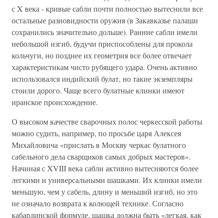
с X века - кривые сабли почти полностью вытеснили все
остальные разновидности оружия (в Закавказье палаши
сохранились значительно дольше). Ранние сабли имели
небольшой изгиб, будучи приспособлены для прокола
кольчуги, но позднее их геометрия все более отвечает
характеристикам чисто рубящего удара. Очень активно
использовался индийский булат, но такие экземпляры
стоили дорого. Чаще всего булатные клинки имеют
иранское происхождение.
О высоком качестве сварочных полос черкесской работы
можно судить, например, по просьбе царя Алексея
Михайловича «прислать в Москву черкас булатного
сабельного дела сварщиков самых добрых мастеров».
Начиная с XVIII века сабли активно вытесняются более
легкими и универсальными шашками. Их клинки имели
меньшую, чем у сабель, длину и меньший изгиб, но это
не означало возврата к колющей технике. Согласно
кабардинской формуле, шашка должна быть «легкая, как