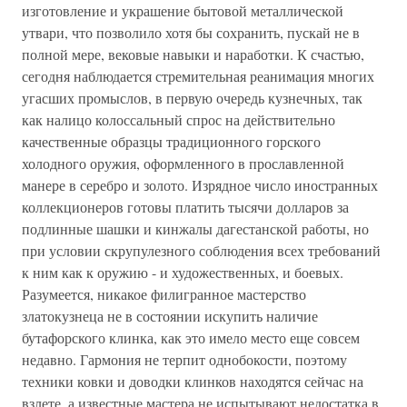
изготовление и украшение бытовой металлической
утвари, что позволило хотя бы сохранить, пускай не в
полной мере, вековые навыки и наработки. К счастью,
сегодня наблюдается стремительная реанимация многих
угасших промыслов, в первую очередь кузнечных, так
как налицо колоссальный спрос на действительно
качественные образцы традиционного горского
холодного оружия, оформленного в прославленной
манере в серебро и золото. Изрядное число иностранных
коллекционеров готовы платить тысячи долларов за
подлинные шашки и кинжалы дагестанской работы, но
при условии скрупулезного соблюдения всех требований
к ним как к оружию - и художественных, и боевых.
Разумеется, никакое филигранное мастерство
златокузнеца не в состоянии искупить наличие
бутафорского клинка, как это имело место еще совсем
недавно. Гармония не терпит однобокости, поэтому
техники ковки и доводки клинков находятся сейчас на
взлете, а известные мастера не испытывают недостатка в