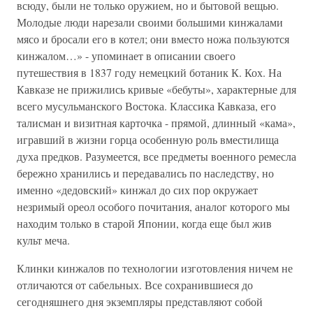
всюду, были не только оружием, но и бытовой вещью.
Молодые люди нарезали своими большими кинжалами
мясо и бросали его в котел; они вместо ножа пользуются
кинжалом…» - упоминает в описании своего
путешествия в 1837 году немецкий ботаник К. Кох. На
Кавказе не прижились кривые «бебуты», характерные для
всего мусульманского Востока. Классика Кавказа, его
талисман и визитная карточка - прямой, длинный «кама»,
игравший в жизни горца особенную роль вместилища
духа предков. Разумеется, все предметы военного ремесла
бережно хранились и передавались по наследству, но
именно «дедовский» кинжал до сих пор окружает
незримый ореол особого почитания, аналог которого мы
находим только в старой Японии, когда еще был жив
культ меча.
Клинки кинжалов по технологии изготовления ничем не
отличаются от сабельных. Все сохранившиеся до
сегодняшнего дня экземпляры представляют собой