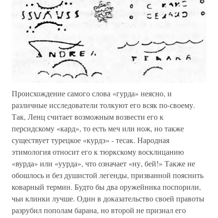
Происхождение самого слова «гурда» неясно, и
различные исследователи толкуют его всяк по-своему.
Так, Ленц считает возможным возвести его к
персидскому «кард», то есть меч или нож, но также
существует турецкое «курдэ» - тесак. Народная
этимология относит его к тюркскому восклицанию
«вурда» или «уурда», что означает «ну, бей!» Также не
обошлось и без душистой легенды, призванной пояснить
коварный термин. Будто бы два оружейника поспорили,
чьи клинки лучше. Один в доказательство своей правоты
разрубил пополам барана, но второй не признал его