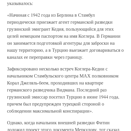
указывалось:
«Начиная с 1942 года из Берлина в Стамбул
периодически приезжает агент германской разведки
грузинский эмигрант Кедия, пользующийся для этих
целей немецким паспортом на имя Коглера. В Германии
он занимается подготовкой агентуры для заброски на
нашу территорию, а в Турцию выезжает договариваться о
каналах ее переправки через границу.
Зафиксировано несколько встреч Коглера-Кедии с
начальником Стамбульского центра МАХ полковником
Корал Джеляль-беем, проходивших на квартире
германского разведчика Видмана. Последний раз
грузинский эмиссар посетил Турцию в июне 1944 года,
причем был предупрежден турецкой стороной о
соблюдении максимальной конспирации».
Однако, когда начальник внешней разведки Фитин
доложил проект этого документа Меркулову, тот сказал,