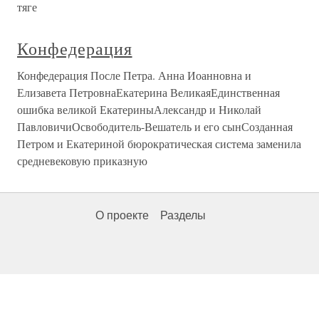
тяге
Конфедерация
Конфедерация После Петра. Анна Иоанновна и
Елизавета ПетровнаЕкатерина ВеликаяЕдинственная
ошибка великой ЕкатериныАлександр и Николай
ПавловичиОсвободитель-Вешатель и его сынСозданная
Петром и Екатериной бюрократическая система заменила
средневековую приказную
О проекте
Разделы