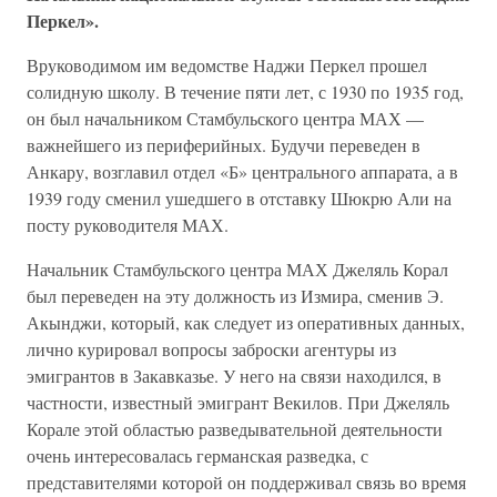
Перкел».
Вруководимом им ведомстве Наджи Перкел прошел
солидную школу. В течение пяти лет, с 1930 по 1935 год,
он был начальником Стамбульского центра МАХ —
важнейшего из периферийных. Будучи переведен в
Анкару, возглавил отдел «Б» центрального аппарата, а в
1939 году сменил ушедшего в отставку Шюкрю Али на
посту руководителя МАХ.
Начальник Стамбульского центра МАХ Джеляль Корал
был переведен на эту должность из Измира, сменив Э.
Акынджи, который, как следует из оперативных данных,
лично курировал вопросы заброски агентуры из
эмигрантов в Закавказье. У него на связи находился, в
частности, известный эмигрант Векилов. При Джеляль
Корале этой областью разведывательной деятельности
очень интересовалась германская разведка, с
представителями которой он поддерживал связь во время