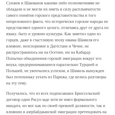
Сунжев и Шакманов какими-либо полномочиями не
обладали и не могли их иметь в силу расплывчатости
самого понятия горского представительства и того
непреложного факта, что исторически горские народы не
представляют единого целого, отличаясь друг от друга по
языку, быту и уровню культуры. Как заметил один из
горцев, даже в счастливую эпоху имама Шамиля его
влияние, неоспоримое в Дагестане и Чечне, не
распространялось ни на Осетию, ни на Кабарду.
Попытки объединения горской эмиграции вокруг его
внука, предпринимавшиеся параллельно Турцией и
Польшей, не увенчались успехом, и Шамиль вынужден
был потихоньку уехать из Парижа, где велись разговоры
на эту тему.
Получалось, что из всех подписавших Брюссельский
договор один Расул-заде хотя не имел формального
мандата, но мог как по своей прежней должности, так и
влиянию в азербайджанской эмиграции претендовать на