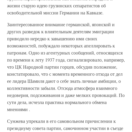
жизни старую идею грузинских сепаратистов об
освободительной миссии Германии на Кавказе.
Заинтересованное внимание германской, японской и
других разведок к влиятельным деятелям эмиграции
приводило нередко к завышению ими своих
возможностей, побуждало некоторых апеллировать к
патронам. Одно из агентурных сообщений, относящихся
по времени к лету 1937 года, сигнализировало, например,
что ЦК Народной партии горцев, обсудив положение,
констатировало, что с момента временного отхода от дел
ее лидера Шамиля дают о себе знать личные амбиции, о
коллективности забыли. Отсюда атмосфера взаимного
недоверия, подсиживания и даже мелких провокаций. По
сути дела, исчезла практика нормального обмена
мнениями .
Сунжева упрекали в его самовольном причислении к
президиуму совета партии, самочинном участии в съезде