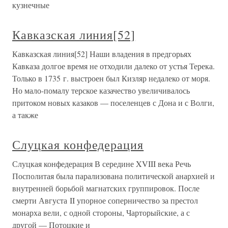
кузнечные
Кавказская линия[52]
Кавказская линия[52] Наши владения в предгорьях
Кавказа долгое время не отходили далеко от устья Терека.
Только в 1735 г. выстроен был Кизляр недалеко от моря.
Но мало-помалу терское казачество увеличивалось
притоком новых казаков — поселенцев с Дона и с Волги,
а также
Слуцкая конфедерация
Слуцкая конфедерация В середине XVIII века Речь
Посполитая была парализована политической анархией и
внутренней борьбой магнатских группировок. После
смерти Августа II упорное соперничество за престол
монарха вели, с одной стороны, Чарторыйские, а с
другой — Потоцкие и