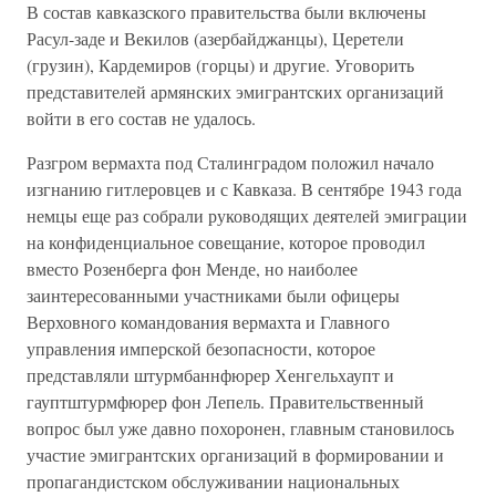
В состав кавказского правительства были включены
Расул-заде и Векилов (азербайджанцы), Церетели
(грузин), Кардемиров (горцы) и другие. Уговорить
представителей армянских эмигрантских организаций
войти в его состав не удалось.
Разгром вермахта под Сталинградом положил начало
изгнанию гитлеровцев и с Кавказа. В сентябре 1943 года
немцы еще раз собрали руководящих деятелей эмиграции
на конфиденциальное совещание, которое проводил
вместо Розенберга фон Менде, но наиболее
заинтересованными участниками были офицеры
Верховного командования вермахта и Главного
управления имперской безопасности, которое
представляли штурмбаннфюрер Хенгельхаупт и
гауптштурмфюрер фон Лепель. Правительственный
вопрос был уже давно похоронен, главным становилось
участие эмигрантских организаций в формировании и
пропагандистском обслуживании национальных