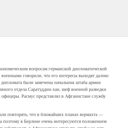
экономическим вопросам германской дипломатической
 военными говорили, что его интересы выходят далеко
ей дипломата были замечены начальник штаба армии
ивного отдела Саратуддин-хан, шеф военной разведки
офицеры. Расмус представлял в Афганистане службу
вали повторять, что в ближайших планах вермахта —
 а поэтому в Берлине очень интересуются положением
ут действовать в Афганистане открыто, чтобы не дать