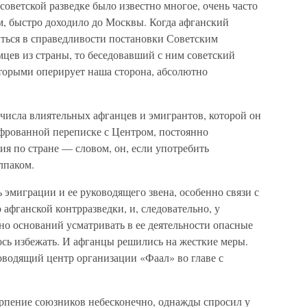
советской разведке было известно многое, очень часто
ом, быстро доходило до Москвы. Когда афганский
ться в справедливости постановки Советским
цев из страны, то беседовавший с ним советский
которыми оперирует наша сторона, абсолютно
 числа влиятельных афганцев и эмигрантов, которой он
ифрованной переписке с Центром, постоянно
ия по стране — словом, он, если употребить
лпаком.
 эмиграции и ее руководящего звена, особенно связи с
афганской контрразведки, и, следовательно, у
но оснований усматривать в ее деятельности опасные
ось избежать. И афганцы решились на жесткие меры.
оводящий центр организации «Фаал» во главе с
.
ерпение союзников небесконечно, однажды спросил у