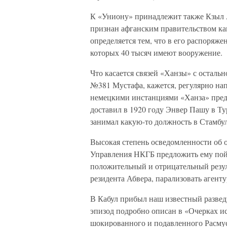
К «Униону» принадлежит также Кзыл А
признан афганским правительством ка
определяется тем, что в его распоряж
которых 40 тысяч имеют вооружение.
Что касается связей «Ханзы» с осталь
№381 Мустафа, кажется, регулярно напр
немецкими инстанциями «Ханза» предл
доставил в 1920 году Энвер Пашу в Тур
занимал какую-то должность в Стамбу
Высокая степень осведомленности об о
Управления НКГБ предложить ему пойт
положительный и отрицательный резул
резидента Абвера, парализовать агент
В Кабул прибыл наш известный разведч
эпизод подробно описан в «Очерках и
шокированного и подавленного Расмус