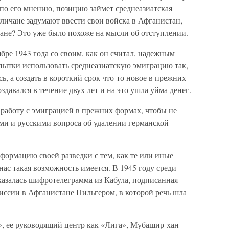
 по его мнению, позицию займет среднеазиатская
гличане задумают ввести свои войска в Афганистан,
ране? Это уже было похоже на мысли об отступлении.
бре 1943 года со своим, как он считал, надежным
опытки использовать среднеазиатскую эмиграцию так,
сь, а создать в короткий срок что-то новое в прежних
давался в течение двух лет и на это ушла уйма денег.
 работу с эмиграцией в прежних формах, чтобы не
ми и русскими вопроса об удалении германской
формацию своей разведки с тем, как те или иные
ас такая возможность имеется. В 1945 году среди
казалась шифротелеграмма из Кабула, подписанная
иссии в Афганистане Пильгером, в которой речь шла
», ее руководящий центр как «Лига», Мубашир-хан