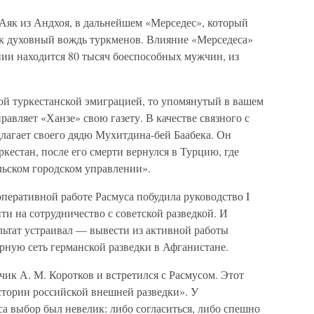
як из Андхоя, в дальнейшем «Мерседес», который
к духовный вождь туркменов. Влияние «Мерседеса»
ении находится 80 тысяч боеспособных мужчин, из
ной туркестанской эмиграцией, то упомянутый в вашем
авляет «Ханзе» свою газету. В качестве связного с
агает своего дядю Мухитдина-бей Баабека. Он
кестан, после его смерти вернулся в Турцию, где
льском городском управлении».
перативной работе Расмуса побудила руководство I
и на сотрудничество с советской разведкой. И
ьтат устраивал — вывести из активной работы
урную сеть германской разведки в Афганистане.
ик А. М. Коротков и встретился с Расмусом. Этот
стории российской внешней разведки». У
а выбор был невелик: либо согласиться, либо спешно