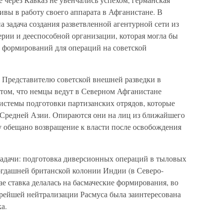
ивы в работу своего аппарата в Афганистане. В
а задача создания разветвленной агентурной сети из
ерии и дееспособной организации, которая могла бы
х формирований для операций на советской
. Представителю советской внешней разведки в
том, что немцы ведут в Северном Афганистане
истемы подготовки партизанских отрядов, которые
в Средней Азии. Опираются они на лиц из ближайшего
у обещано возвращение к власти после освобождения
задачи: подготовка диверсионных операций в тыловых
огдашней британской колонии Индии (в Северо-
е ставка делалась на басмаческие формирования, во
рейшей нейтрализации Расмуса была заинтересована
ка.