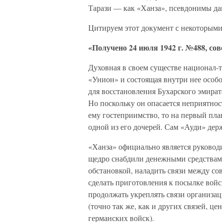
Тарази — как «Ханза», псевдонимы да
Цитируем этот документ с некоторым
«Получено 24 июля 1942 г. №488, со
Духовная в своем существе национал-
«Унион» и состоящая внутри нее особо
для восстановления Бухарского эмират
Но поскольку он опасается неприятнос
ему гостеприимство, то на первый пла
одной из его дочерей. Сам «Ауди» держ
«Ханза» официально является руковод
щедро снабдили денежными средствами,
обстановкой, наладить связи между с
сделать приготовления к посылке войс
продолжать укреплять связи организац
(точно так же, как и других связей, ц
германских войск).