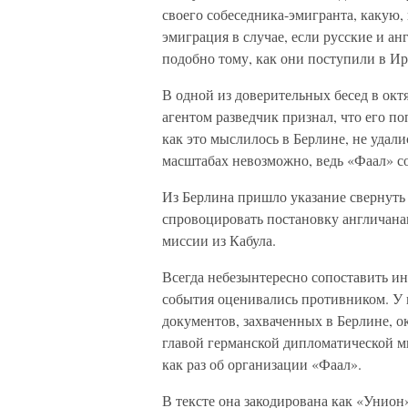
своего собеседника-эмигранта, какую,
эмиграция в случае, если русские и ан
подобно тому, как они поступили в И
В одной из доверительных бесед в октя
агентом разведчик признал, что его п
как это мыслилось в Берлине, не удали
масштабах невозможно, ведь «Фаал» соз
Из Берлина пришло указание свернуть
спровоцировать постановку англичана
миссии из Кабула.
Всегда небезынтересно сопоставить ин
события оценивались противником. У н
документов, захваченных в Берлине, о
главой германской дипломатической м
как раз об организации «Фаал».
В тексте она закодирована как «Унион