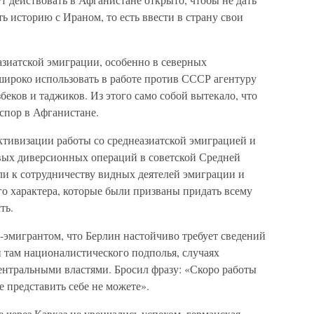
ь историю с Ираном, то есть ввести в страну свои
азиатской эмиграции, особенно в северных
широко использовать в работе против СССР агентуру
беков и таджиков. Из этого само собой вытекало, что
спор в Афганистане.
ктивизации работы со среднеазиатской эмиграцией и
вых диверсионных операций в советской Средней
ли к сотрудничеству видных деятелей эмиграции и
о характера, которые были призваны придать всему
ть.
-эмигрантом, что Берлин настойчиво требует сведений
 там националистического подполья, случаях
ентральными властями. Бросил фразу: «Скоро работы
е представить себе не можете».
 через Кавказ не увенчались успехом, германская