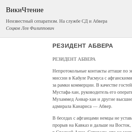
ВикиЧтение
Неизвестный сепаратизм. На службе СД и Абвера
Соцков Лев Филиппович
РЕЗИДЕНТ АБВЕРА
РЕЗИДЕНТ АБВЕРА
Непротокольные контакты атташе по 
миссии в Кабуле Расмуса с афганскими
за рамки коммерции. В качестве гост
Мустафа-хан, руководитель его операт
Мухаммед Анвар-хан и другие высшие 
адмирала Канариса — Абвер.
В беседах с афганцами немцы не уста
прорыв на Кавказ и дальше на Восток,
в Средней Азии. Сетовали, что не мог