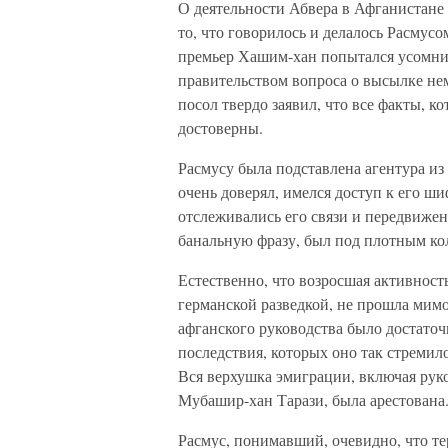
О деятельности Абвера в Афганистане 
то, что говорилось и делалось Расмус
премьер Хашим-хан попытался усомни
правительством вопроса о высылке нем
посол твердо заявил, что все факты, 
достоверны.
Расмусу была подставлена агентура из
очень доверял, имелся доступ к его ш
отслеживались его связи и передвижен
банальную фразу, был под плотным ко
Естественно, что возросшая активность
германской разведкой, не прошла мимо 
афганского руководства было достаточ
последствия, которых оно так стремил
Вся верхушка эмиграции, включая рук
Мубашир-хан Тарази, была арестована
Расмус, понимавший, очевидно, что т