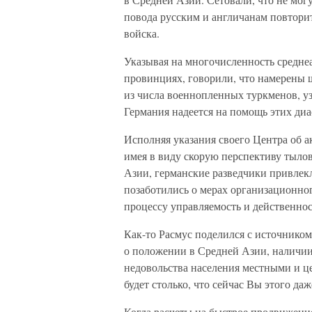
повода русским и англичанам повторит
войска.
Указывая на многочисленность средне
провинциях, говорили, что намерены 
из числа военнопленных туркменов, уз
Германия надеется на помощь этих диа
Исполняя указания своего Центра об а
имея в виду скорую перспективу тыло
Азии, германские разведчики привлек
позаботились о мерах организационног
процессу управляемость и действеннос
Как-то Расмус поделился с источником
о положении в Средней Азии, наличии
недовольства населения местными и ц
будет столько, что сейчас Вы этого даж
Когда расчеты на быстрое продвижение