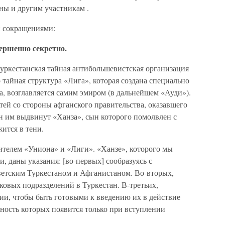
ны и другим участникам .
и сокращениями:
вершенно секретно.
туркестанская тайная антибольшевистская организация
 тайная структура «Лига», которая создана специально
а, возглавляется самим эмиром (в дальнейшем «Ауди»).
тей со стороны афганского правительства, оказавшего
н им выдвинут «Ханза», сын которого помолвлен с
ится в тени.
ителем «Униона» и «Лиги». «Ханзе», которого мы
 даны указания: [во-первых] сообразуясь с
оветским Туркестаном и Афганистаном. Во-вторых,
ковых подразделений в Туркестан. В-третьих,
ии, чтобы быть готовыми к введению их в действие
енность которых появится только при вступлении