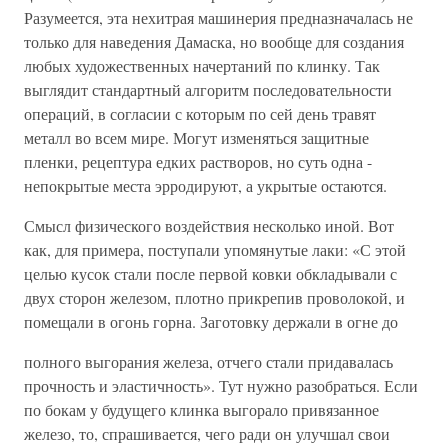
Разумеется, эта нехитрая машинерия предназначалась не
только для наведения Дамаска, но вообще для создания
любых художественных начертаний по клинку. Так
выглядит стандартный алгоритм последовательности
операций, в согласии с которым по сей день травят
металл во всем мире. Могут изменяться защитные
пленки, рецептура едких растворов, но суть одна -
непокрытые места эрродируют, а укрытые остаются.
Смысл физического воздействия несколько иной. Вот
как, для примера, поступали упомянутые лаки: «С этой
целью кусок стали после первой ковки обкладывали с
двух сторон железом, плотно прикрепив проволокой, и
помещали в огонь горна. Заготовку держали в огне до
полного выгорания железа, отчего стали придавалась
прочность и эластичность». Тут нужно разобраться. Если
по бокам у будущего клинка выгорало привязанное
железо, то, спрашивается, чего ради он улучшал свои