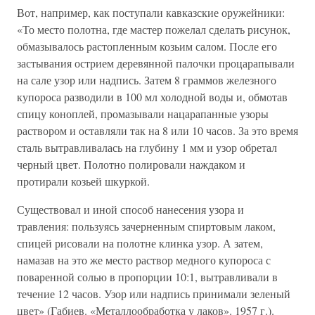
Вот, например, как поступали кавказские оружейники:
«То место полотна, где мастер пожелал сделать рисунок,
обмазывалось растопленным козьим салом. После его
застывания острием деревянной палочки процарапывали
на сале узор или надпись. Затем 8 граммов железного
купороса разводили в 100 мл холодной воды и, обмотав
спицу коноплей, промазывали нацарапанные узоры
раствором и оставляли так на 8 или 10 часов. За это время
сталь вытравливалась на глубину 1 мм и узор обретал
черный цвет. Полотно полировали наждаком и
протирали козьей шкуркой.
Существовал и иной способ нанесения узора и
травления: пользуясь зачерненным спиртовым лаком,
спицей рисовали на полотне клинка узор. А затем,
намазав на это же место раствор медного купороса с
поваренной солью в пропорции 10:1, вытравливали в
течение 12 часов. Узор или надпись принимали зеленый
цвет» (Габиев. «Металлообработка у лаков». 1957 г.).