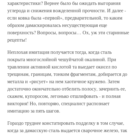
характеристики? Вернее было бы ожидать выгорания
углерода и снижения вожделенной прочности. И далее -
если ковка была «первой», предварительной, то каким
образом дамаскировалась несуществующая еще
поверхность? Вопросы, вопросы… Ох, уж эти старинные
рецепты!
Неплохая имитация получается тогда, когда сталь
покрыта многослойной чешуйчатой окалиной. При
травлении активной кислотой та выедает окисел по
трещинам, границам, тонким фрагментам, добирается до
металла и «рисует» на нем хаотичное кружево. Затем
достаточно окончательно отбелить полосу, зачернить ее,
скажем, купоросом, легонько отшлифовать - и полная
виктория! Но, повторяю, специалист распознает
имитацию за пять шагов.
Гораздо труднее констатировать подделку в том случае,
когда за дамасскую сталь выдается сварочное железо, так