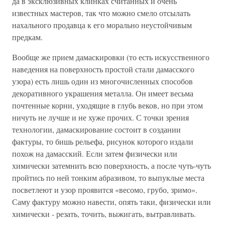
да в эксклюзивных клинках считанных и очень
известных мастеров, так что можно смело отсылать
нахального продавца к его морально неустойчивым
предкам.
Вообще же прием дамаскировки (то есть искусственного
наведения на поверхность простой стали дамасского
узора) есть лишь один из многочисленных способов
декоративного украшения металла. Он имеет весьма
почтенные корни, уходящие в глубь веков, но при этом
ничуть не лучше и не хуже прочих. С точки зрения
технологии, дамаскирование состоит в создании
фактуры, то бишь рельефа, рисунок которого издали
похож на дамасский. Если затем физически или
химически затемнить всю поверхность, а после чуть-чуть
пройтись по ней тонким абразивом, то выпуклые места
посветлеют и узор проявится «весомо, грубо, зримо».
Саму фактуру можно навести, опять таки, физически или
химически - резать, точить, выжигать, вытравливать.