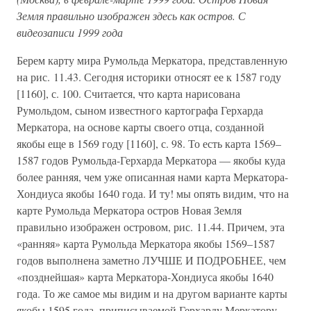
Земля правильно изображен здесь как остров. С
видеозаписи 1999 года
Берем карту мира Румольда Меркатора, представленную
на рис. 11.43. Сегодня историки относят ее к 1587 году
[1160], с. 100. Считается, что карта нарисована
Румольдом, сыном известного картографа Герхарда
Меркатора, на основе карты своего отца, созданной
якобы еще в 1569 году [1160], с. 98. То есть карта 1569–
1587 годов Румольда-Герхарда Меркатора — якобы куда
более ранняя, чем уже описанная нами карта Меркатора-
Хондиуса якобы 1640 года. И ту! мы опять видим, что на
карте Румольда Меркатора остров Новая Земля
правильно изображен островом, рис. 11.44. Причем, эта
«ранняя» карта Румольда Меркатора якобы 1569–1587
годов выполнена заметно ЛУЧШЕ И ПОДРОБНЕЕ, чем
«позднейшая» карта Меркатора-Хондиуса якобы 1640
года. То же самое мы видим и на другом варианте карты
якобы 1595 года, приписываемой Герхарду Меркатору,