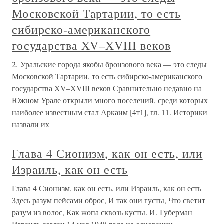
Московской Тартарии, то есть
сибирско-американского
государства XV–XVIII веков
2. Уральские города якобы бронзового века – это следы
Московской Тартарии, то есть сибирско-американского
государства XV–XVIII веков Сравнительно недавно на
Южном Урале открыли много поселений, среди которых
наиболее известным стал Аркаим [4т1], гл. И. Историки
назвали их
3. Древне-сирийский (то есть
русский), он же — дамасский (то
есть московский) булат
3. Древне-сирийский (то есть русский), он же —
дамасский (то есть московский) булат По-видимому,