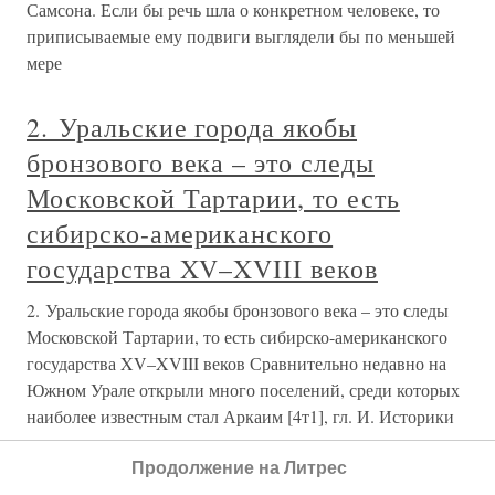
17. Юбилейные трубы в войсках
Моисея и средневековые
христианские юбилеи «Новую
эру», установившую Рождество
Христово на нулевой год, ввели в
эпоху 1582 года, то есть во время
григорианской реформы
17. Юбилейные трубы в войсках Моисея и
средневековые христианские юбилеи «Новую эру»,
установившую Рождество Христово на нулевой год,
ввели в эпоху 1582 года, то есть во время григорианской
реформы Вернемся к вопросу о том, почему Библия
называет пушки-трубы
Продолжение на Литрес