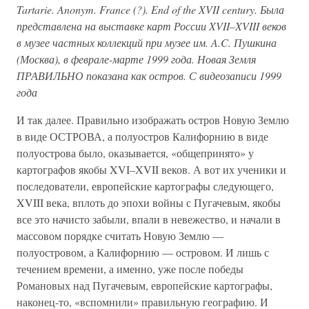
Tartarie. Anonym. France (?). End of the XVII century. Была
представлена на выставке карт России XVII–XVIII веков
в музее частных коллекций при музее им. A.C. Пушкина
(Москва), в феврале-марте 1999 года. Новая Земля
ПРАВИЛЬНО показана как остров. С видеозаписи 1999
года
И так далее. Правильно изображать остров Новую Землю
в виде ОСТРОВА, а полуостров Калифорнию в виде
полуострова было, оказывается, «общепринято» у
картографов якобы XVI–XVII веков. А вот их ученики и
последователи, европейские картографы следующего,
XVIII века, вплоть до эпохи войны с Пугачевым, якобы
все это начисто забыли, впали в невежество, и начали в
массовом порядке считать Новую Землю —
полуостровом, а Калифорнию — островом. И лишь с
течением времени, а именно, уже после победы
Романовых над Пугачевым, европейские картографы,
наконец-то, «вспомнили» правильную географию. И