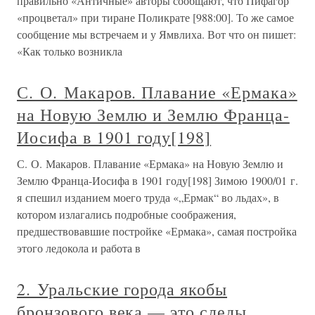
неправильно Войдя в Сибирь, Романовы, наконец-то,
получили возможность изучить подлинную географию
Сибири и исправить ошибки, имевшиеся на прежних
картах. Постепенное улучшение карт
Фантастическая сила Самсона (то
есть Земщины) – врага
филистимлян (то есть опричников)
Фантастическая сила Самсона (то есть Земщины) – врага
филистимлян (то есть опричников) Тогда понятно
постоянное подчеркивание Библией невероятной мощи
Самсона. Если бы речь шла о конкретном человеке, то
приписываемые ему подвиги выглядели бы по меньшей
мере
2. Уральские города якобы
бронзового века – это следы