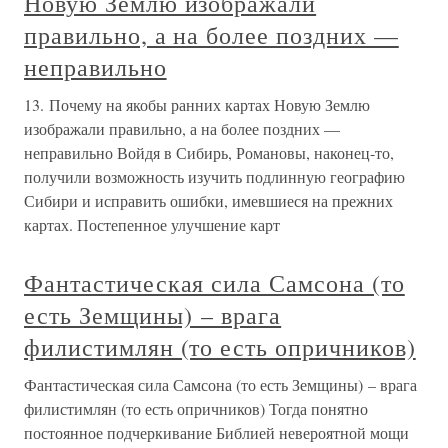
есть московский) Булат
5. «Древне»-сирийский (то есть русский), он же –
дамасский (то есть московский) Булат Наша мысль
следующая. По-видимому, металлурги и оружейники
Руси-Орды обнаружили, что добавки метеоритного
железа (из обломков метеорита, упавшего около
Ярославля) значительно улучшают
2.2. Фантастическая сила Самсона,
то есть земщины, — врага
филистимлян, то есть опричников
2.2. Фантастическая сила Самсона, то есть земщины, —
врага филистимлян, то есть опричников Тогда становится
понятным постоянное подчеркивание Библией
невероятной мощи Самсона. Если бы речь шла о каком-то
конкретном человеке, то приписываемые ему подвиги
выглядели бы по