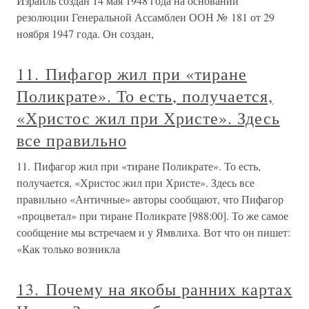
металлурги и оружейники Руси-Орды обнаружили, что
добавки метеоритного железа (из обломков метеорита,
упавшего около Ярославля) значительно улучшают
качество стали. В
Главный принцип руководителя:
правильно и неправильно
Главный принцип руководителя: правильно и
неправильно Истинный руководитель должен верно
понимать эти два положения. Если он знает, как добиться
первого и избегнуть второго, то выберет безошибочный
путь руководителя. Правильно и неправильно — это
лишь хорошо и плохо. И
5. «Древне»-сирийский (то есть
русский), он же – дамасский (то