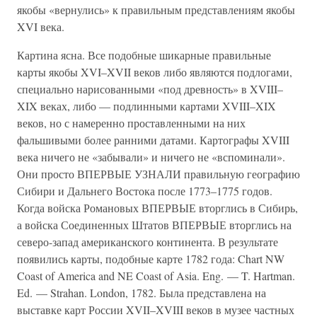
якобы «вернулись» к правильным представлениям якобы
XVI века.
Картина ясна. Все подобные шикарные правильные
карты якобы XVI–XVII веков либо являются подлогами,
специально нарисованными «под древность» в XVIII–
XIX веках, либо — подлинными картами XVIII–XIX
веков, но с намеренно проставленными на них
фальшивыми более ранними датами. Картографы XVIII
века ничего не «забывали» и ничего не «вспоминали».
Они просто ВПЕРВЫЕ УЗНАЛИ правильную географию
Сибири и Дальнего Востока после 1773–1775 годов.
Когда войска Романовых ВПЕРВЫЕ вторглись в Сибирь,
а войска Соединенных Штатов ВПЕРВЫЕ вторглись на
северо-запад американского континента. В результате
появились карты, подобные карте 1782 года: Chart NW
Coast of America and NE Coast of Asia. Eng. — T. Hartman.
Ed. — Strahan. London, 1782. Была представлена на
выставке карт России XVII–XVIII веков в музее частных