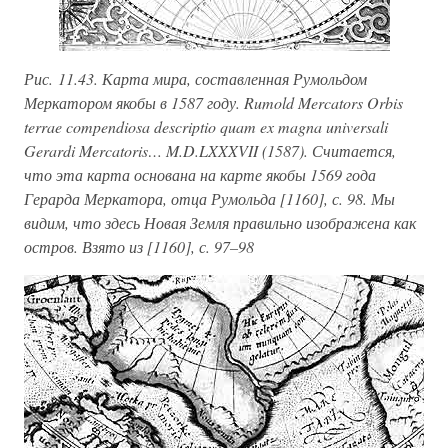
Рис. 11.43. Карта мира, составленная Румольдом
Меркатором якобы в 1587 году. Rumold Mercators Orbis
terrae compendiosa descriptio quam ex magna universali
Gerardi Mercatoris… M.D.LXXXVII (1587). Считается,
что эта карта основана на карте якобы 1569 года
Герарда Меркатора, отца Румольда [1160], с. 98. Мы
видим, что здесь Новая Земля правильно изображена как
остров. Взято из [1160], с. 97–98