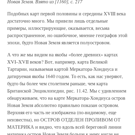
Новая Земля. Взято из [1160], с. 217
Подобных карт первой половины и середины XVIII века
достаточно много. Мы привели лишь отдельные
примеры, иллюстрирующие, оказывается, весьма
распространенное, но ошибочное, мнение географов этой
эпохи, будто Новая Земля является полуостровом.
А что же мы видим на якобы «более древних» картах
XVI–XVII веков? Вот, например, карта Великой
Тартарии, называемая картой Меркатора-Хондиуса и
датируемая якобы 1640 годом. То есть, как нас уверяют,
будто бы более чем столетием раньше, чем карта
Британской Энциклопедии, рис. 11.42. Мы с удивлением
обнаруживаем, что на карте Меркатора-Хондиуса остров
Новая Земля абсолютно правильно показан островом.
Верхняя его часть не изображена (по-видимому, еще
неизвестна), но ОСТРОВ ОТДЕЛЕН ПРОЛИВОМ ОТ
МАТЕРИКА и видно, что вдоль всей береговой линии
материка остров Новая Земля больше к нему нигде не