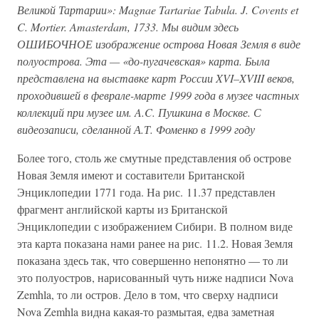
Великой Тартарии»: Magnae Tartariae Tabula. J. Covents et
C. Mortier. Amasterdam, 1733. Мы видим здесь
ОШИБОЧНОЕ изображение острова Новая Земля в виде
полуострова. Эта — «до-пугачевская» карта. Была
представлена на выставке карт России XVI–XVIII веков,
проходившей в феврале-марте 1999 года в музее частных
коллекций при музее им. A.C. Пушкина в Москве. С
видеозаписи, сделанной А.Т. Фоменко в 1999 году
Более того, столь же смутные представления об острове
Новая Земля имеют и составители Британской
Энциклопедии 1771 года. На рис. 11.37 представлен
фрагмент английской карты из Британской
Энциклопедии с изображением Сибири. В полном виде
эта карта показана нами ранее на рис. 11.2. Новая Земля
показана здесь так, что совершенно непонятно — то ли
это полуостров, нарисованный чуть ниже надписи Nova
Zemhla, то ли остров. Дело в том, что сверху надписи
Nova Zemhla видна какая-то размытая, едва заметная