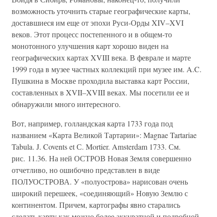
возможность уточнить старые географические карты,
доставшиеся им еще от эпохи Руси-Орды XIV–XVI
веков. Этот процесс постепенного и в общем-то
монотонного улучшения карт хорошо виден на
географических картах XVIII века. В феврале и марте
1999 года в музее частных коллекций при музее им. A.C.
Пушкина в Москве проходила выставка карт России,
составленных в XVII–XVIII веках. Мы посетили ее и
обнаружили много интересного.
Вот, например, голландская карта 1733 года под
названием «Карта Великой Тартарии»: Magnae Tartariae
Tabula. J. Covents et С. Mortier. Amsterdam 1733. См.
рис. 11.36. На ней ОСТРОВ Новая Земля совершенно
отчетливо, но ошибочно представлен в виде
ПОЛУОСТРОВА. У «полуострова» нарисован очень
широкий перешеек, «соединяющий» Новую Землю с
континентом. Причем, картографы явно старались
сделать карту как можно более аккуратной и подробной.