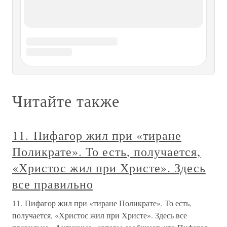
«Христос жил при Христе». Здесь
все правильно
11. Пифагор жил при «тиране Поликрате». То есть,
получается, «Христос жил при Христе». Здесь все
правильно «Античные» авторы сообщают, что Пифагор
«процветал» при тиране Поликрате [988:00]. То же самое
сообщение мы встречаем и у Ямвлиха. Вот что он пишет:
«Как только возникла
13. Почему на якобы ранних картах
Новую Землю изображали
правильно, а на более поздних —
неправильно
13. Почему на якобы ранних картах Новую Землю
изображали правильно, а на более поздних —