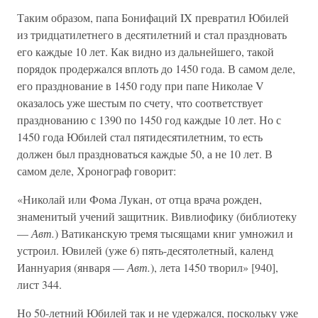
Таким образом, папа Бонифаций IX превратил Юбилей
из тридцатилетнего в десятилетний и стал праздновать
его каждые 10 лет. Как видно из дальнейшего, такой
порядок продержался вплоть до 1450 года. В самом деле,
его празднование в 1450 году при папе Николае V
оказалось уже шестым по счету, что соответствует
празднованию с 1390 по 1450 год каждые 10 лет. Но с
1450 года Юбилей стал пятидесятилетним, то есть
должен был праздноваться каждые 50, а не 10 лет. В
самом деле, Хронограф говорит:
«Николай или Фома Лукан, от отца врача рожден,
знаменитый учений защитник. Вивлиофику (библиотеку
—
Авт.
) Ватиканскую тремя тысящами книг умножил и
устроил. Ювилей (уже 6) пять-десятолетный, календ
Ианнуария (января —
Авт.
), лета 1450 творил» [940],
лист 344.
Но 50-летний Юбилей так и не удержался, поскольку уже