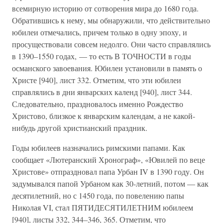
всемирную историю от сотворения мира до 1680 года.
Обратившись к нему, мы обнаружили, что действительно
юбилеи отмечались, причем только в одну эпоху, и
просуществовали совсем недолго. Они часто справлялись
в 1390–1550 годах, — то есть В ТОЧНОСТИ в годы
османского завоевания. Юбилеи установили в память о
Христе [940], лист 332. Отметим, что эти юбилеи
справлялись в дни январских календ [940], лист 344.
Следовательно, праздновалось именно Рождество
Христово, близкое к январским календам, а не какой-
нибудь другой христианский праздник.
Годы юбилеев назначались римскими папами. Как
сообщает «Лютеранский Хронограф», «Ювилей по веце
Христове» отпраздновал папа Урбан IV в 1390 году. Он
задумывался папой Урбаном как 30-летний, потом — как
десятилетний, но с 1450 года, по повелению папы
Николая VI, стал ПЯТИДЕСЯТИЛЕТНИМ юбилеем
[940], листы 332, 344–346, 365. Отметим, что