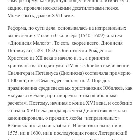
саму реформу, как крупную общественнополитическую
акцию, провели несколькими десятилетиями позже.
Может быть, даже в XVII веке.
Реформа, по сути дела, основывалась на неправильных
вычислениях Иосифа Скалигера (1540–1609), а затем
«Дионисия Малого». То есть, скорее всего, Дионисия
Петавиуса (1583–1652). Они отнесли Рождество
Христово из XII века в начало н. э., а принятие
христианства отодвинули в IV век. Ошибка вычислений
Скалигера и Петавиуса (Дионисия) составляла примерно
1100 лет, см. «Семь чудес света», гл. 2. Порядок
празднования средневековых христианских Юбилеев, как
мы уже отмечали, противоречил этим ошибочным
расчетам. Поэтому, начиная с конца XVI века, и особенно
с начала XVII века, когда «расчеты Дионисия» все-таки
канонизировали, о прежних якобы «неправильных»
Юбилеях постарались забыть. И действительно, ни в
1575, ни в 1600, ни в последующих годах Лютеранский