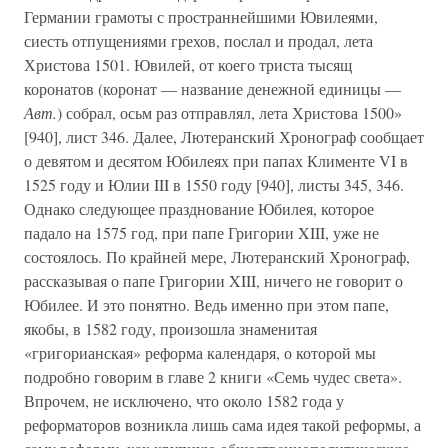
Германии грамоты с пространнейшими Ювилеями,
сиесть отпущениями грехов, послал и продал, лета
Христова 1501. Ювилей, от коего триста тысящ
коронатов (коронат — название денежной единицы —
Авт.
) собрал, осьм раз отправлял, лета Христова 1500»
[940], лист 346. Далее, Лютеранский Хронограф сообщает
о девятом и десятом Юбилеях при папах Клименте VI в
1525 году и Юлии III в 1550 году [940], листы 345, 346.
Однако следующее празднование Юбилея, которое
падало на 1575 год, при папе Григории XIII, уже не
состоялось. По крайней мере, Лютеранский Хронограф,
рассказывая о папе Григории XIII, ничего не говорит о
Юбилее. И это понятно. Ведь именно при этом папе,
якобы, в 1582 году, произошла знаменитая
«григорианская» реформа календаря, о которой мы
подробно говорим в главе 2 книги «Семь чудес света».
Впрочем, не исключено, что около 1582 года у
реформаторов возникла лишь сама идея такой реформы, а