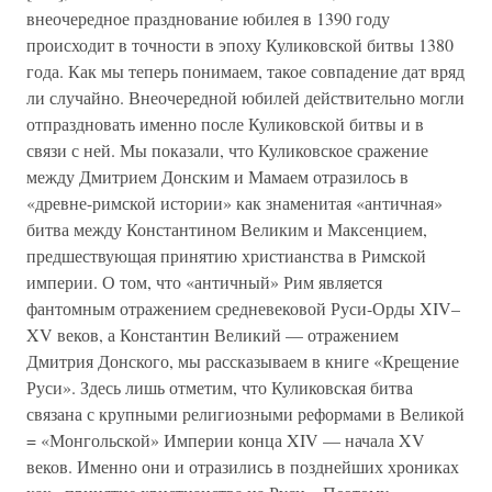
внеочередное празднование юбилея в 1390 году
происходит в точности в эпоху Куликовской битвы 1380
года. Как мы теперь понимаем, такое совпадение дат вряд
ли случайно. Внеочередной юбилей действительно могли
отпраздновать именно после Куликовской битвы и в
связи с ней. Мы показали, что Куликовское сражение
между Дмитрием Донским и Мамаем отразилось в
«древне-римской истории» как знаменитая «античная»
битва между Константином Великим и Максенцием,
предшествующая принятию христианства в Римской
империи. О том, что «античный» Рим является
фантомным отражением средневековой Руси-Орды XIV–
XV веков, а Константин Великий — отражением
Дмитрия Донского, мы рассказываем в книге «Крещение
Руси». Здесь лишь отметим, что Куликовская битва
связана с крупными религиозными реформами в Великой
= «Монгольской» Империи конца XIV — начала XV
веков. Именно они и отразились в позднейших хрониках