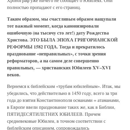
Хронограф уже ничего не сообщает о Юбилеях. Они
полностью пропадают с его страниц.
Таким образом, мы счастливым образом нащупали
тот важный момент, когда канонизировали
ошибочную (на тысячу сто лет!) дату Рождества
Христова. ЭТО БЫЛА ЭПОХА ГРИГОРИАНСКОЙ
РЕФОРМЫ 1582 ГОДА. Тогда и прекратилось
празднование «неправильных», с точки зрения
реформаторов, а на самом деле совершенно
правильных, — христианских Юбилеев XV–XVI
веков.
Вернемся к библейским «трубам юбилейным». Итак, мы
убедились, что действительно в 1450 году, всего за три
года до взятия Константинополя османами = атаманами,
в Европе ввели празднование таких же, как в Библии,
ПЯТИДЕСЯТИЛЕТНИХ ЮБИЛЕЕВ. Причем
средневековые Юбилеи, в точном соответствии с
библейским описанием, сопровождались