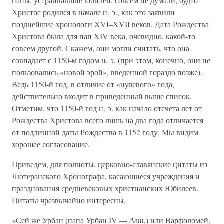
папы, устраивавшие юбилей, совсем не думали, будто
Христос родился в начале н. э., как это заявили
позднейшие хронологи XVI–XVII веков. Дата Рождества
Христова была для пап XIV века, очевидно, какой-то
совсем другой. Скажем, они могли считать, что она
совпадает с 1150-м годом н. э. (при этом, конечно, они не
пользовались «новой эрой», введенной гораздо позже).
Ведь 1150-й год, в отличие от «нулевого» года,
действительно входит в приведенный выше список.
Отметим, что 1150-й год н. э. как начало отсчета лет от
Рождества Христова всего лишь на два года отличается
от подлинной даты Рождества в 1152 году. Мы видим
хорошее согласование.
Приведем, для полноты, церковно-славянские цитаты из
Лютеранского Хронографа, касающиеся учреждения и
празднования средневековых христианских Юбилеев.
Цитаты чрезвычайно интересны.
«Сей же Урбан (папа Урбан IV —
Авт.
) или Варфоломей,