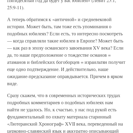
Пятидесятый год да будет у вас юбилей» (Левит 25:1,
25:9-11).
А теперь обратимся к «античной» и средневековой
истории. Может быть, там тоже есть упоминания о
подобных юбилеях? Если есть, то интересно посмотреть
— когда справляли такие юбилеи в Европе? Может быть
— как раз в эпоху османского завоевания XV века? Если
да, то наше предположение о тождестве османов =
атаманов и библейских богоборцев = израильтян получит
еще одно подтверждение. И действительно, наше
ожидание-предсказание оправдывается. Причем в ярком
виде.
Сразу скажем, что в современных исторических трудах
подробных комментариев о подобных юбилеях нам
найти не удалось. Но, к счастью, у нас под рукой есть
фундаментальный по охвату материала старинный
«Лютеранский Хронограф» XVII века, переведенный на
церковно-славянский язык и аккуратно описывающий