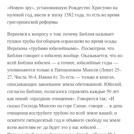
«Новую эру», установившую Рождество Христово на
нулевой год, ввели в эпоху 1582 года, то есть во время
григорианской реформы
Вернемся к вопросу о том, почему Библия называет
пушки-трубы богоборцев-израильтян во время осады
Иерихона «трубами юбилейными». Посмотрим, что
Библия говорит о юбилеях вообще. Оказывается, что во
всей Библии юбилеи — а точнее, юбилейные годы —
упоминаются только в Пятикнижии Моисея (Левит 25–
27, Числа 36:4, Навин 6). То есть — только в книгах,
описывающих завоевание земли обетованной. Юбилей,
согласно Библии, полагалось справлять каждые 50 лет
как некий «праздник очищения». Говорится так: «И
сказал Господь Моисею на горе Синае, говоря:… в день
очищения вострубите трубою по всей земле вашей; и
освятите пятидесятый год и объявите свободу на земле
всем жителям ее: да будет это у вас юбилей…