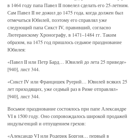
в 1464 году папа Павел II повелел сделать его 25-летним.
Сам Павел II не дожил до 1475 года, когда должен был
отмечаться Юбилей, поэтому его справлял уже
следующий папа Сикст IV, правивший, согласно
Лютеранскому Хронографу, в 1471–1484 гг. Таким
образом, на 1475 год пришлось седьмое празднование
Юбилея:
«Павел II или Петр Бард… Ювилей до лета 25 приведе»
[940], лист 344.
«Сикст IV или Францишек Руерий… Ювилей всяких 25
лет приходящих, уже седмый раз в Риме отправлял»
[940], лист 344.
Восьмое празднование состоялось при папе Александре
VI в 1500 году. Оно сопровождалось широкой продажей
индульгенций и отпущением грехов:
«Александр VI или Родерик Боргия… первый в