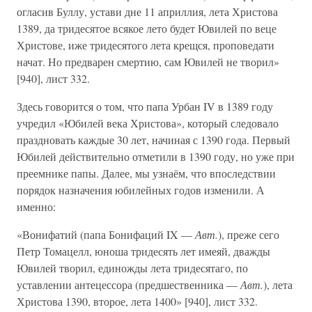
огласив Буллу, устави дне 11 априллия, лета Христова
1389, да тридесятое всякое лето будет Ювилей по веце
Христове, иже тридесятого лета крещся, проповедати
начат. Но предварен смертию, сам Ювилей не творил»
[940], лист 332.
Здесь говорится о том, что папа Урбан IV в 1389 году
учредил «Юбилей века Христова», который следовало
праздновать каждые 30 лет, начиная с 1390 года. Первый
Юбилей действительно отметили в 1390 году, но уже при
преемнике папы. Далее, мы узнаём, что впоследствии
порядок назначения юбилейных годов изменили. А
именно:
«Вонифатий (папа Бонифаций IX —
Авт.
), преже сего
Петр Томацелл, юноша тридесять лет имеяй, дважды
Ювилей творил, единожды лета тридесятаго, по
уставлении антецессора (предшественника —
Авт.
), лета
Христова 1390, второе, лета 1400» [940], лист 332.