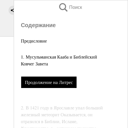
Поиск
Содержание
Предисловие
1. Мусульманская Кааба и Библейский
Ковчег Завета
Продолжение на Литрес
2. В 1421 году в Ярославле упал большой
железный метеорит Оказывается, он
отразился в Библии, Исламе,