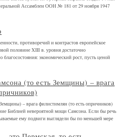
неральной Ассамблеи ООН № 181 от 29 ноября 1947
о
женности, противоречий и контрастов европейское
рвой половине XIII в. уровня достаточно
го благосостояния: экономический рост, пусть ценой
мсона (то есть Земщины) – врага
причников)
 Земщины) – врага филистимлян (то есть опричников)
ние Библией невероятной мощи Самсона. Если бы речь
сываемые ему подвиги выглядели бы по меньшей мере
— это Пермская, то есть