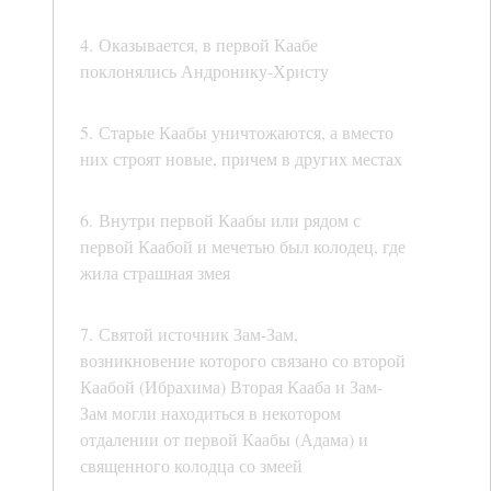
4. Оказывается, в первой Каабе
поклонялись Андронику-Христу
5. Старые Каабы уничтожаются, а вместо
них строят новые, причем в других местах
6. Внутри первой Каабы или рядом с
первой Каабой и мечетью был колодец, где
жила страшная змея
7. Святой источник Зам-Зам,
возникновение которого связано со второй
Каабой (Ибрахима) Вторая Кааба и Зам-
Зам могли находиться в некотором
отдалении от первой Каабы (Адама) и
священного колодца со змеей