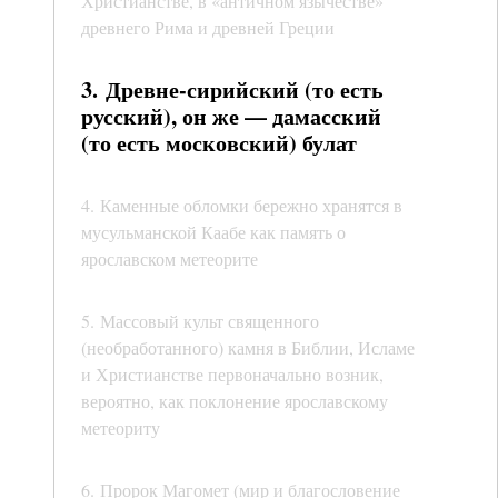
Христианстве, в «античном язычестве»
древнего Рима и древней Греции
3. Древне-сирийский (то есть
русский), он же — дамасский
(то есть московский) булат
4. Каменные обломки бережно хранятся в
мусульманской Каабе как память о
ярославском метеорите
5. Массовый культ священного
(необработанного) камня в Библии, Исламе
и Христианстве первоначально возник,
вероятно, как поклонение ярославскому
метеориту
6. Пророк Магомет (мир и благословение