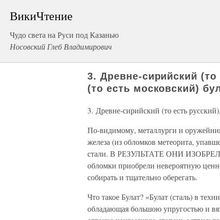
ВикиЧтение
Чудо света на Руси под Казанью
Носовский Глеб Владимирович
3. Древне-сирийский (то
(то есть московский) бу
3. Древне-сирийский (то есть русский)
По-видимому, металлурги и оружейни
железа (из обломков метеорита, упавш
стали. В РЕЗУЛЬТАТЕ ОНИ ИЗОБРЕ
обломки приобрели невероятную ценно
собирать и тщательно оберегать.
Что такое Булат? «Булат (сталь) в тех
обладающая большою упругостью и вяз