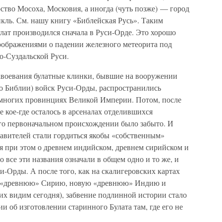
тво Мосоха, Московия, а иногда (чуть позже) — город
кль. См. нашу книгу «Библейская Русь». Таким
улат производился сначала в Руси-Орде. Это хорошо
ображениями о падении железного метеорита под
о-Суздальской Руси.
авоевания булатные клинки, бывшие на вооружении
сно Библии) войск Руси-Орды, распространились
 многих провинциях Великой Империи. Потом, после
ие кое-где осталось в арсеналах отделившихся
его первоначальном происхождении было забыто. И
авителей стали гордиться якобы «собственным»
 при этом о древнем индийском, древнем сирийском и
о все эти названия означали в общем одно и то же, и
и-Орды. А после того, как на скалигеровских картах
ю «древнюю» Сирию, новую «древнюю» Индию и
их видим сегодня), забвение подлинной истории стало
и об изготовлении старинного Булата там, где его не