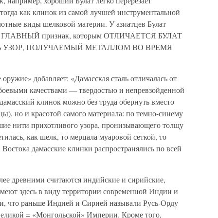
к, например, хороший Булат легко перерезает
 тогда как клинок из самой лучшей инструментальной
плотные виды шелковой материи. У азиатцев Булат
сть. ГЛАВНЫЙ признак, которым ОТЛИЧАЕТСЯ БУЛАТ
Ь УЗОР, ПОЛУЧАЕМЫЙ МЕТАЛЛОМ ВО ВРЕМЯ
оружие» добавляет: «Дамасская сталь отличалась от
боевыми качествами — твердостью и непревзойденной
дамасский клинок можно без труда обернуть вместо
цы), но и красотой самого материала: по темно-синему
шие нити прихотливого узора, пронизывающего толщу
тилась, как шелк, то мерцала муаровой сеткой, то
 Востока дамасские клинки распространялись по всей
олее древними считаются индийские и сирийские,
имеют здесь в виду территории современной Индии и
и, что раньше Индией и Сирией называли Русь-Орду
 Великой = «Монгольской» Империи. Кроме того,