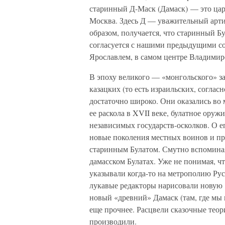
старинный Д-Маск (Дамаск) — это царс
Москва. Здесь Д — уважительный арти
образом, получается, что старинный Б
согласуется с нашими предыдущими со
Ярославлем, в самом центре Владимир
В эпоху великого — «монгольского» з
казацких (то есть израильских, согла
достаточно широко. Они оказались во
ее раскола в XVII веке, булатное оруж
независимых государств-осколков. О 
новые поколения местных воинов и пр
старинным Булатом. Смутно вспоминая
дамасском Булатах. Уже не понимая, чт
указывали когда-то на метрополию Рус
лукавые редакторы нарисовали нову
новый «древний» Дамаск (там, где мы 
еще прочнее. Расцвели сказочные теори
производили.