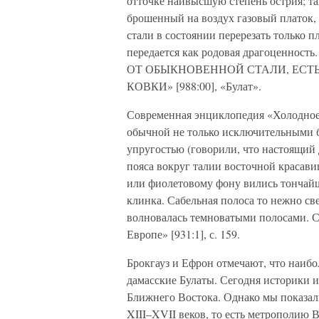
отточке наивысшую степень острия; та
брошенный на воздух газовый платок,
стали в состоянии перерезать только 
передается как родовая драгоценно
ОТ ОБЫКНОВЕННОЙ СТАЛИ, ЕСТ
КОВКИ» [988:00], «Булат».
Современная энциклопедия «Холодное 
обычной не только исключительными 
упругостью (говорили, что настоящий 
пояса вокруг талии восточной красави
или фиолетовому фону вились тончай
клинка. Сабельная полоса то нежно све
волновалась темноватыми полосами. С
Европе» [931:1], с. 159.
Брокгауз и Ефрон отмечают, что наиб
дамасские Булаты. Сегодня историки 
Ближнего Востока. Однако мы показал
XIII–XVII веков, то есть метрополию