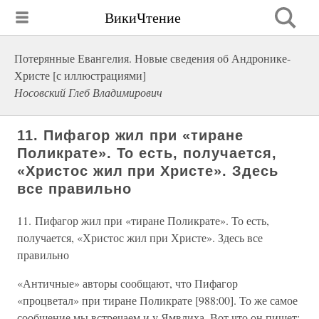
ВикиЧтение
Потерянные Евангелия. Новые сведения об Андронике-
Христе [с иллюстрациями]
Носовский Глеб Владимирович
11. Пифагор жил при «тиране
Поликрате». То есть, получается,
«Христос жил при Христе». Здесь
все правильно
11. Пифагор жил при «тиране Поликрате». То есть,
получается, «Христос жил при Христе». Здесь все
правильно
«Античные» авторы сообщают, что Пифагор
«процветал» при тиране Поликрате [988:00]. То же самое
сообщение мы встречаем и у Ямвлиха. Вот что он пишет: