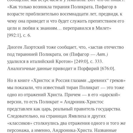
«Как только возникла тирания Поликрата, Пифагор в
возрасте приблизительно восемнадцати лет, предвидя, к
чему она приведет и что будет служить препятствием его
цели и любви к знаниям… переправился в Милет»
[992:1], с. 6.
Диоген Лаэртский тоже сообщает, что, «застав отечество
под тираннией Поликрата, он (Пифагор —
Авт.)
удалился в италийский Кротон» [249:0], с. 333.
Аналогичные данные приводит и Порфирий [676:0].
Но в книге «Христос и Россия глазами „древних“ греков»
мы показали, что известный тиран Поликрат — это тоже
одно из отражений Христа. Причем — в его «царской»
версии, то есть Поликрат = Андроник-Христос
представлен как царь, реальный правитель государства.
Следовательно, на страницах Ямвлиха и других
«классиков» столкнулись два отражения одного и того же
персонажа, а именно, Андроника-Христа. Названные