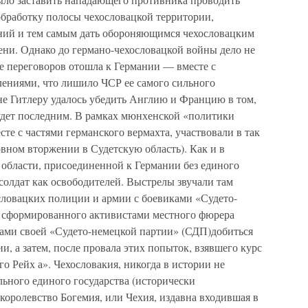
бработку полосы чехословацкой территории,
ний и тем самым дать обороняющимся чехословацким
ни. Однако до германо-чехословацкой войны дело не
ате переговоров отошла к Германии — вместе с
ениями, что лишило ЧСР ее самого сильного
е Гитлеру удалось убедить Англию и Францию в том,
будет последним. В рамках мюнхенской «политики
те с частями германского вермахта, участвовали в так
вном вторжении в Судетскую область). Как и в
 области, присоединенной к Германии без единого
солдат как освободителей. Выстрелы звучали там
ословацких полиции и армии с боевиками «Судето-
, сформированного активистами местного фюрера
лами своей «Судето-немецкой партии» (СДП)добиться
, а затем, после провала этих попыток, взявшего курс
го Рейх а». Чехословакия, никогда в истории не
льного единого государства (исторически
 королевство Богемия, или Чехия, издавна входившая в