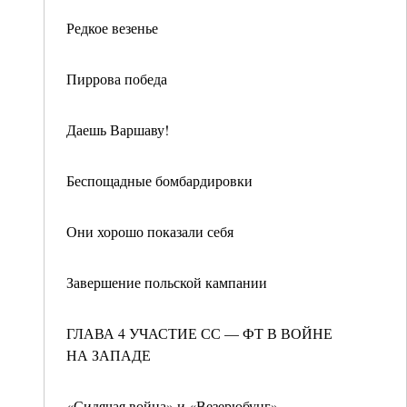
Редкое везенье
Пиррова победа
Даешь Варшаву!
Беспощадные бомбардировки
Они хорошо показали себя
Завершение польской кампании
ГЛАВА 4 УЧАСТИЕ СС — ФТ В ВОЙНЕ
НА ЗАПАДЕ
«Сидячая война» и «Везерюбунг»