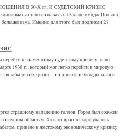
НОШЕНИЯ В 30-Х гг. И СУДЕТСКИЙ КРИЗИС
кие дипломаты стали создавать на Западе имидж Польши,
ив большевизма. Именно для этого был подписан 21
изис
м перейти к знаменитому судетскому кризису, надо
 марте 1938 г., который мог легко перейти в мировую
зря забыли сей кризис – он просто не укладывался в
вергся страшному нападению галлов. Город был сожжен
о соседним областям. Хотя от врагов скоро удалось
набегом, привело к жестокому экономическому кризису