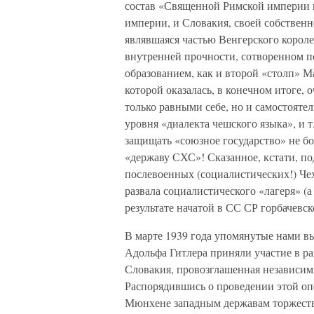
состав «Священной Римской империи 
империи, и Словакия, своей собствен
являвшаяся частью Венгерского корол
внутренней прочности, сотворенном п
образованием, как и второй «столп» 
которой оказалась, в конечном итоге, 
только равными себе, но и самостоят
уровня «диалекта чешского языка», и т
защищать «союзное государство» не б
«державу СХС»! Сказанное, кстати, п
послевоенных (социалистических!) Че
развала социалистического «лагеря» (
результате начатой в СС СР горбачевс
В марте 1939 года упомянутые нами 
Адольфа Гитлера приняли участие в раз
Словакия, провозглашенная независим
Распорядившись о проведении этой оп
Мюнхене западным державам торжеств