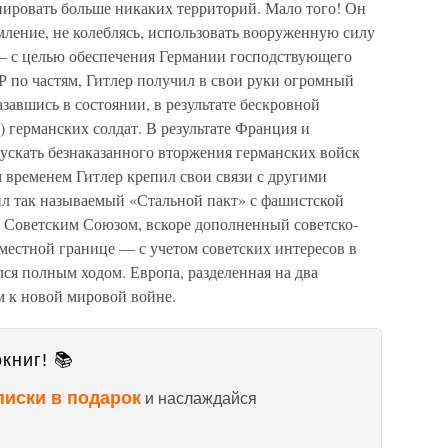
пировать больше никаких территорий. Мало того! Он
ление, не колеблясь, использовать вооруженную силу
— с целью обеспечения Германии господствующего
 по частям, Гитлер получил в свои руки огромный
авшись в состоянии, в результате бескровной
) германских солдат. В результате Франция и
ускать безнаказанного вторжения германских войск
м временем Гитлер крепил свои связи с другими
л так называемый «Стальной пакт» с фашистской
с Советским Союзом, вскоре дополненный советско-
местной границе — с учетом советских интересов в
лся полным ходом. Европа, разделенная на два
 к новой мировой войне.
книг! 📚
писки в подарок
и наслаждайся