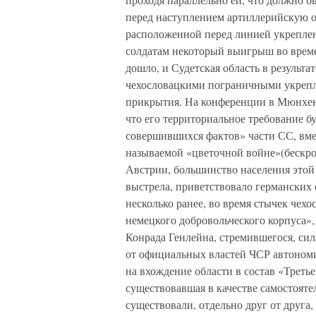
перед наступлением артиллерийскую о
расположенной перед линией укрепле
солдатам некоторый выигрыш во време
дошло, и Судетская область в результ
чехословацкими пограничными укрепл
прикрытия. На конференции в Мюнхен
что его территориальное требование 
совершившихся фактов» части СС, вмес
называемой «цветочной войне»(бескро
Австрии, большинство населения этой
выстрела, приветствовало германских 
несколько ранее, во время стычек чех
немецкого добровольческого корпуса»
Конрада Генлейна, стремившегося, си
от официальных властей ЧСР автономии
на вхождение области в состав «Третье
существовавшая в качестве самостояте
существовали, отдельно друг от друга,