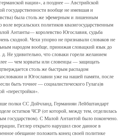
германской нации», а позднее — Австрийской
ной государственности вообще не имевшая и
евства) была столь же эфемерным и лишенным
о воле версальских политиков квазигосударственным
Малой Антанты— королевство Югославия, судьба
очень сходной. Чехи упорно не признавали словаков не
ельным народом вообще, принижая словацкий язык до
. д. Не удивительно, что словаки горели желанием
олее — чем хорваты или словенцы — защищать
одтверждается столь же быстрым распадом
хословакии и Югославии уже на нашей памяти, после
а если быть точнее — социалистического Гулага)в
кой «перестройки».
выше полки СС Дойчланд, Германияи Лейбштандарт
деле остатков ЧСР (от которой, между тем, отделилась
ым государством). С Малой Антантой было покончено.
ерации, Гитлер открыто нарушил свое данное в
енное обещание положить конец своей политике