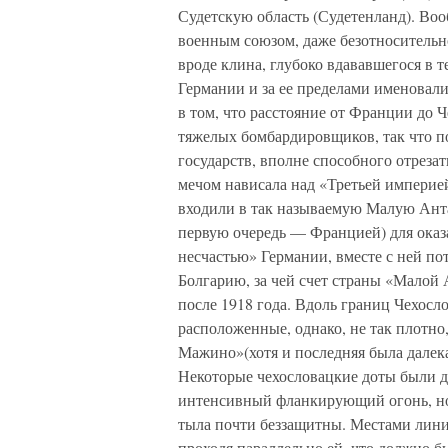
Судетскую область (Судетенланд). Воо
военным союзом, даже безотносительно
вроде клина, глубоко вдававшегося в т
Германии и за ее пределами именовал
в том, что расстояние от Франции до 
тяжелых бомбардировщиков, так что п
государств, вполне способного отреза
мечом нависала над «Третьей империе
входили в так называемую Малую Ант
первую очередь — Францией) для оказ
несчастью» Германии, вместе с ней п
Болгарию, за чей счет страны «Малой
после 1918 года. Вдоль границ Чехос
расположенные, однако, не так плотно
Мажино»(хотя и последняя была далека
Некоторые чехословацкие доты были 
интенсивный фланкирующий огонь, но
тыла почти беззащитны. Местами линия
проходя параллельно ей, что должно 