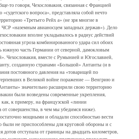
бще-то говоря, Чехословакия, связанная с Францией
 «судетского вопроса», представляла собой нечто
ерриторию «Третьего Рейх а» (не зря многие в
и ЧСР «наземным авианосцем западных держав»). Дело
Чехословакии вполне укладывалось в радиус действий
остоянная угроза комбинированного удара сил обоих
ть южную часть Германии от северной, дамокловым
й». Чехословакия, вместе с Румынией и Югославией,
анту, созданную странами «Большой» Антанты (и в
ания постоянного давления на «товарищей по
отерпевших в Великой войне поражение — Венгрию и
 Антанты» значительно расширили свою территорию
ловакии были возведены современные укрепления,
, как, к примеру, на французской «линии
 от совершенства, в чем мы убедимся ниже).
достаточно мощными и обладали способностью вести
 были не приспособлены для круговой обороны и с
 дотов отступала от границы на двадцать километров,
было заставить нападающего противника проводить