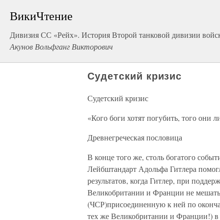
ВикиЧтение
Дивизия СС «Рейх». История Второй танковой дивизии войск
Акунов Вольфганг Викторович
Судетский кризис
Судетский кризис
«Кого боги хотят погубить, того они 
Древнегреческая пословица
В конце того же, столь богатого собы
Лейбштандарт Адольфа Гитлера помог
результатов, когда Гитлер, при подде
Великобритании и Франции не мешать 
(ЧСР)присоединенную к ней по оконча
тех же Великобритании и Франции!) в