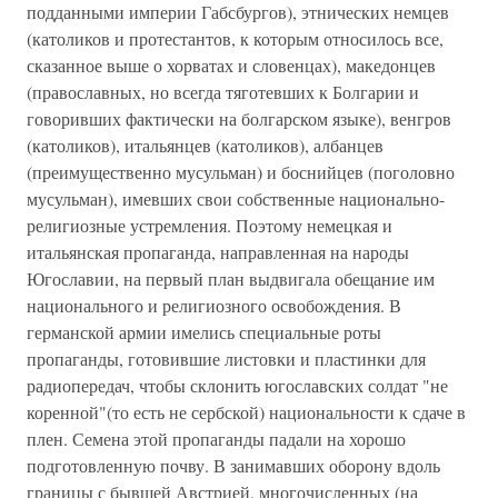
подданными империи Габсбургов), этнических немцев
(католиков и протестантов, к которым относилось все,
сказанное выше о хорватах и словенцах), македонцев
(православных, но всегда тяготевших к Болгарии и
говоривших фактически на болгарском языке), венгров
(католиков), итальянцев (католиков), албанцев
(преимущественно мусульман) и боснийцев (поголовно
мусульман), имевших свои собственные национально-
религиозные устремления. Поэтому немецкая и
итальянская пропаганда, направленная на народы
Югославии, на первый план выдвигала обещание им
национального и религиозного освобождения. В
германской армии имелись специальные роты
пропаганды, готовившие листовки и пластинки для
радиопередач, чтобы склонить югославских солдат "не
коренной"(то есть не сербской) национальности к сдаче в
плен. Семена этой пропаганды падали на хорошо
подготовленную почву. В занимавших оборону вдоль
границы с бывшей Австрией, многочисленных (на