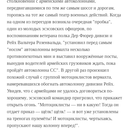
столкновений с армейскими автоколоннами,
передвигавшимися по тем же самым шоссе и дорогам,
торопясь на тот же самый театр военных действий. Когда
на одном из переездов возникла очередная "пробка",
один из молодых эсэсовских офицеров, по
воспоминаниям ветерана полка Дер Фюрер дивизи и
Рейх Вальтера Розенвальда, "установил перед самым
"носом" автоколонны вермахта несколько
противопехотных мин и выставил вооружённые посты,
вынудив водителей армейских грузовиков ждать, пока
пройдёт автоколонна СС". В другой раз произошел
похожий случай с группой мотоциклистов вермахта,
намеревавшихся обогнать автоколонну дивизии Рейх.
Увидев, что с армейцами не удалось договориться по-
хорошему, эсэсовский командир пригрозил, что прикажет
открыть огонь. "Мотоциклисты — ни в какую! Тогда он
отдает приказ — щёлк! щёлк! — и вот уже установлены
на треногах пулемёты! И мотоциклисты, чертыхаясь,
пропускают нашу колонну вперед!".