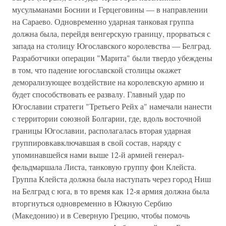
мусульманами Боснии и Герцеговины — в направлении
на Сараево. Одновременно ударная танковая группа
должна была, перейдя венгерскую границу, прорваться с
запада на столицу Югославского королевства — Белград.
Разработчики операции "Марита" были твердо убеждены
в том, что падение югославской столицы окажет
деморализующее воздействие на королевскую армию и
будет способствовать ее развалу. Главный удар по
Югославии стратеги "Третьего Рейх а" намечали нанести
с территории союзной Болгарии, где, вдоль восточной
границы Югославии, располагалась вторая ударная
группировкавключавшая в свой состав, наряду с
упоминавшейся нами выше 12-й армией генерал-
фельдмаршала Листа, танковую группу фон Клейста.
Группа Клейста должна была наступать через город Ниш
на Белград с юга, в то время как 12-я армия должна была
вторгнуться одновременно в Южную Сербию
(Македонию) и в Северную Грецию, чтобы помочь