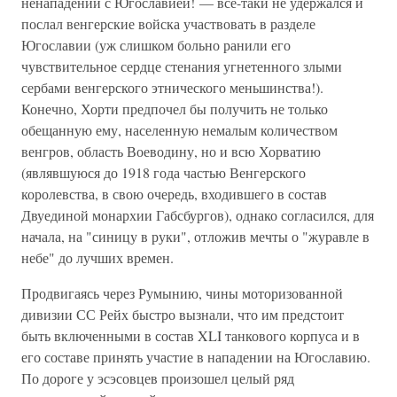
ненападении с Югославией! — все-таки не удержался и
послал венгерские войска участвовать в разделе
Югославии (уж слишком больно ранили его
чувствительное сердце стенания угнетенного злыми
сербами венгерского этнического меньшинства!).
Конечно, Хорти предпочел бы получить не только
обещанную ему, населенную немалым количеством
венгров, область Воеводину, но и всю Хорватию
(являвшуюся до 1918 года частью Венгерского
королевства, в свою очередь, входившего в состав
Двуединой монархии Габсбургов), однако согласился, для
начала, на "синицу в руки", отложив мечты о "журавле в
небе" до лучших времен.
Продвигаясь через Румынию, чины моторизованной
дивизии СС Рейх быстро вызнали, что им предстоит
быть включенными в состав XLI танкового корпуса и в
его составе принять участие в нападении на Югославию.
По дороге у эсэсовцев произошел целый ряд