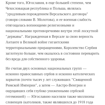
Кроме того, Югославия, в еще большей степени, чем
Чехословацкая республика и Польша, являлась
"уродливым порождением Версальского договора"
(говоря словами В. Молотова), и ее военная слабость
отягощалась вопиющими религиозными и
национальными противоречиями внутри этой лоскутной
"державы". Награжденная в Версале за свою верность
Антанте в Великой войне гигантскими
территориальными приращениями, Королевство Сербия
заглотнуло больше, чем оказалось в состоянии переварить
без вреда для собственного здоровья.
Не считая двух основных национальных групп —
исконно православных сербов и исконно католических
хорватов (почти тысяч у лет служивших "Священной
Римской Империи", а затем — Австро-Венгрии и
ощущавших себя глубоко униженными сербской
гегемонией) — Югославию населяли также миллионы
словенцев (католиков, также являвшихся до 1918 года