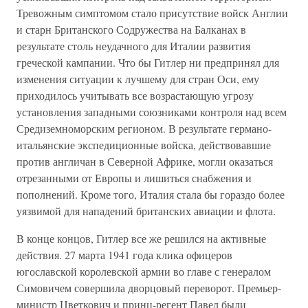
Тревожным симптомом стало присутствие войск Англии
и старн Британского Содружества на Балканах в
результате столь неудачного для Италии развития
греческой кампании. Что бы Гитлер ни предпринял для
изменения ситуации к лучшему для стран Оси, ему
приходилось учитывать все возрастающую угрозу
установления западными союзниками контроля над всем
Средиземноморским регионом. В результате германо-
итальянские экспедиционные войска, действовавшие
против англичан в Северной Африке, могли оказаться
отрезанными от Европы и лишиться снабжения и
пополнений. Кроме того, Италия стала бы гораздо более
уязвимой для нападений британских авиации и флота.
В конце концов, Гитлер все же решился на активные
действия. 27 марта 1941 года клика офицеров
югославской королевской армии во главе с генералом
Симовичем совершила дворцовый переворот. Премьер-
министр Цветкович и принц-регент Павел были