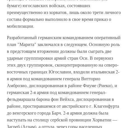
бумаге) югославских войсках, состоявших
преимущественно из хорватов, лишь около трети личного
состава формально выполнило в свое время приказ о
мобилизации.
Разработанный германским командованием оперативный
план "Марита" заключался в следующем. Основную роль
в предстоящем вторжении должны были сыграть две
ударные групппировки армий стран Оси. В первуюиз
этих двух группировок, сконцентрированную на северо-
восточных границах Югославии, входили итальянская 2-
я армия под командованием генерала Витторио
Амброзио, дислоцированная в районе Фиуме (Риеки), и
германская 2-я армия под командованием генерал-
фельдмаршала барона фон Вейхса, дислоцированная в
районе, простиравшемся от австрийского г. Клагенфурта
до венгерского города Барч. 2-я армия должна была
наступать на столицу сербской провинции Хорватии —
Загреб (Аграм), а оттуда, через горы населенных