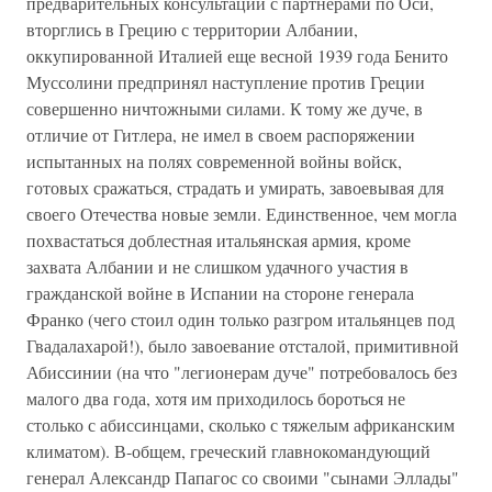
предварительных консультаций с партнерами по Оси,
вторглись в Грецию с территории Албании,
оккупированной Италией еще весной 1939 года Бенито
Муссолини предпринял наступление против Греции
совершенно ничтожными силами. К тому же дуче, в
отличие от Гитлера, не имел в своем распоряжении
испытанных на полях современной войны войск,
готовых сражаться, страдать и умирать, завоевывая для
своего Отечества новые земли. Единственное, чем могла
похвастаться доблестная итальянская армия, кроме
захвата Албании и не слишком удачного участия в
гражданской войне в Испании на стороне генерала
Франко (чего стоил один только разгром итальянцев под
Гвадалахарой!), было завоевание отсталой, примитивной
Абиссинии (на что "легионерам дуче" потребовалось без
малого два года, хотя им приходилось бороться не
столько с абиссинцами, сколько с тяжелым африканским
климатом). В-общем, греческий главнокомандующий
генерал Александр Папагос со своими "сынами Эллады"