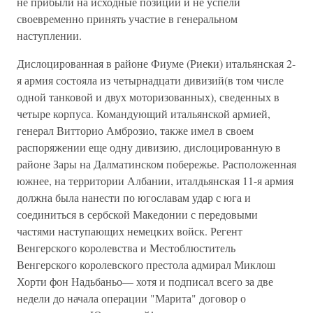
не прибыли на исходные позиции и не успели
своевременно принять участие в генеральном
наступлении.
Дислоцированная в районе Фиуме (Риеки) итальянская 2-
я армия состояла из четырнадцати дивизий(в том числе
одной танковой и двух моторизованных), сведенных в
четыре корпуса. Командующий итальянской армией,
генерал Витторио Амброзио, также имел в своем
распоряжении еще одну дивизию, дислоцированную в
районе Зары на Далматинском побережье. Расположенная
южнее, на территории Албании, италдьянская 11-я армия
должна была нанести по югославам удар с юга и
соединиться в сербской Македонии с передовыми
частями наступающих немецких войск. Регент
Венгерского королевства и Местоблюститель
Венгерского королевского престола адмирал Миклош
Хорти фон Надьбаньо— хотя и подписал всего за две
недели до начала операции "Марита" договор о