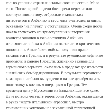
только успешно отразили итальянское нашествие. Мало
того! После первой недели боев греки перехватили
военную инициативу, отбросили итальянских
интервентов в Албанию и вторглись туда вслед за ними,
буквально "на плечах" у отступавших. Очень скоро после
начала греческого контрнаступления и вторжения
воинства эллинов в юго-восточную Албанию
итальянские войска в Албании оказались в критическом
положении. Английские войска получили право
высадиться в Греции, и в результате румынские нефтяные
промыслы в районе Плоешти, жизненно важные для
германского вермахта, оказались в пределах досягаемости
английских бомбардировщиков. В результате германское
командование было вынуждено в начале декабря начать
подготовку к военным операциям в Греции. Тем
временем дела у Муссолини на Балканах шли все хуже.
Дуче потерял четверть территории Албании, оказавшейся
в руках "жертв итальянской агрессии", быстро
усиливавших контроль над захваченной территорией.