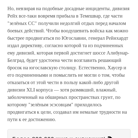
Но, невзирая на подобные досадные инциденты, дивизия
Рейх все-таки вовремя прибыла в Темешвар, где части
"зелёных СС" получили недолгий отдых перед началом
боевых действий. Чтобы воодушевить войска как можно
быстрее продвигаться по Югославии, генерал Рейнхардт
издал директиву, согласно которой та из подчиненных
ему дивизий, которая первой достигнет шоссе Алибунар-
Белград, будет удостоена чести возглавить решающий
бросок на югославскую столицу. Естественно, Хаусер и
его подчиненными и помыслить не могли о том, чтобы
отказаться от этой чести в пользу какой-либо другой
дивизии XLI корпуса — хотя размякший, влажный,
заболоченный на обширных пространствах грунт, по
которому "зелёным эсэсовцам" приходилось
продвигаться к цели, создавал им немалые трудности на
пути к ее достижению.