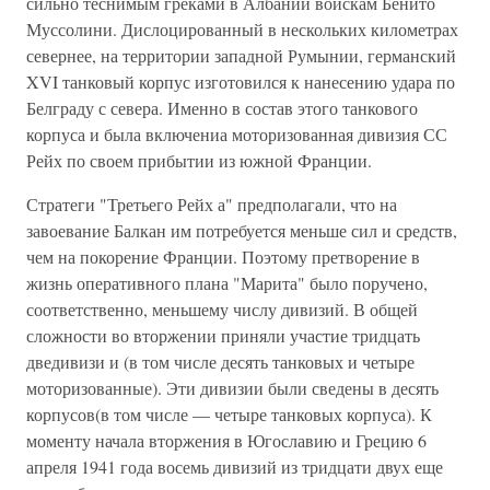
сильно теснимым греками в Албании войскам Бенито
Муссолини. Дислоцированный в нескольких километрах
севернее, на территории западной Румынии, германский
XVI танковый корпус изготовился к нанесению удара по
Белграду с севера. Именно в состав этого танкового
корпуса и была включениа моторизованная дивизия СС
Рейх по своем прибытии из южной Франции.
Стратеги "Третьего Рейх а" предполагали, что на
завоевание Балкан им потребуется меньше сил и средств,
чем на покорение Франции. Поэтому претворение в
жизнь оперативного плана "Марита" было поручено,
соответственно, меньшему числу дивизий. В общей
сложности во вторжении приняли участие тридцать
дведивизи и (в том числе десять танковых и четыре
моторизованные). Эти дивизии были сведены в десять
корпусов(в том числе — четыре танковых корпуса). К
моменту начала вторжения в Югославию и Грецию 6
апреля 1941 года восемь дивизий из тридцати двух еще