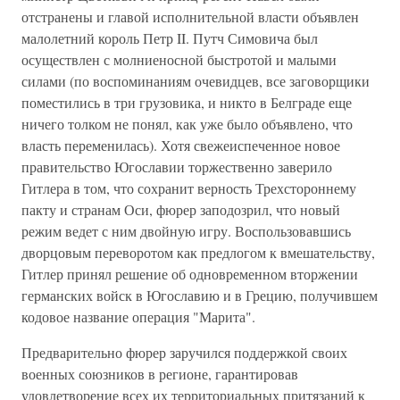
отстранены и главой исполнительной власти объявлен
малолетний король Петр II. Путч Симовича был
осуществлен с молниеносной быстротой и малыми
силами (по воспоминаниям очевидцев, все заговорщики
поместились в три грузовика, и никто в Белграде еще
ничего толком не понял, как уже было объявлено, что
власть переменилась). Хотя свежеиспеченное новое
правительство Югославии торжественно заверило
Гитлера в том, что сохранит верность Трехстороннему
пакту и странам Оси, фюрер заподозрил, что новый
режим ведет с ним двойную игру. Воспользовавшись
дворцовым переворотом как предлогом к вмешательству,
Гитлер принял решение об одновременном вторжении
германских войск в Югославию и в Грецию, получившем
кодовое название операция "Марита".
Предварительно фюрер заручился поддержкой своих
военных союзников в регионе, гарантировав
удовлетворение всех их территориальных притязаний к