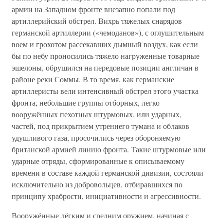
армии на Западном фронте внезапно попали под
артиллерийский обстрел. Вихрь тяжелых снарядов
германской артиллерии («чемоданов»), с оглушительным
воем и грохотом рассекавших дымный воздух, как если
бы по небу проносились тяжело нагруженные товарные
эшелоны, обрушился на передовые позиции англичан в
районе реки Соммы. В то время, как германские
артиллеристы вели интенсивный обстрел этого участка
фронта, небольшие группы отборных, легко
вооружённых пехотных штурмовых, или ударных,
частей, под прикрытием утреннего тумана и облаков
удушливого газа, просочились через обороняемую
британской армией линию фронта. Такие штурмовые или
ударные отряды, сформированные к описываемому
времени в составе каждой германской дивизии, состояли
исключительно из добровольцев, отбиравшихся по
принципу храбрости, инициативности и агрессивности.
Вооружённые лёгким и средним оружием, начиная с