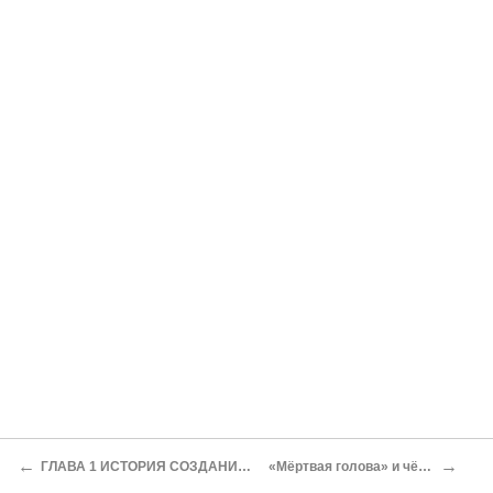
←
→
ГЛАВА 1 ИСТОРИЯ СОЗДАНИЯ ДИВИЗИИ СС ДАС Рейх
«Мёртвая голова» и чёрный цвет мундиров