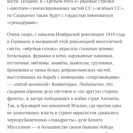
кости. Позднее, в «Третьем Рейх е» рядовые стрелки
(«шютцен») военизированных частей СС («зелёных СС»,
по Скорцени) также будут с гордостью именоваться
«гренадёрами».
Очень скоро, с началом Ноябрьской революции 1918 года
в Германии и вызванной этой революцией многолетней
смуты, «мёртвая голова» украсила стальные шлемы,
бескозырки, фуражки и кепи, нарукавные нашивки,
петличные эмблемы, знамёна, вымпелы, грузовики,
броневики и танки белых добровольческих частей,
выступивших на борьбу с немецкими «спартаковцами»
— «пятой колонной» Коминтерна. Любопытно, что
сходным образом дело обстояло и «по другую сторону
фронта», в лагере победивших в войне стран Антанты.
Так, в бурлящей послевоенной Италии, где против едва
не захвативших власть в стране марксистов сражались
чернорубашечники-«сквадристы» дуче Бенито
Муссолини — в большинстве своем бывшие бойцы