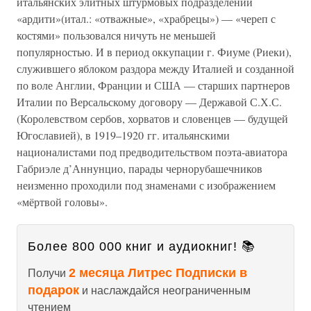
итальянских элитных штурмовых подразделений
«ардити»(итал.: «отважные», «храбрецы») — «череп с
костями» пользовался ничуть не меньшей
популярностью. И в период оккупации г. Фиуме (Риеки),
служившего яблоком раздора между Италией и созданной
по воле Англии, Франции и США — старших партнеров
Италии по Версальскому договору — Державой С.Х.С.
(Королевством сербов, хорватов и словенцев — будущей
Югославией), в 1919–1920 гг. итальянскими
националистами под предводительством поэта-авиатора
Габриэле д’Аннунцио, парады чернорубашечников
неизменно проходили под знаменами с изображением
«мёртвой головы».
Более 800 000 книг и аудиокниг! 📚
2 месяца Литрес Подписки в
Получи
подарок
и наслаждайся неограниченным
чтением