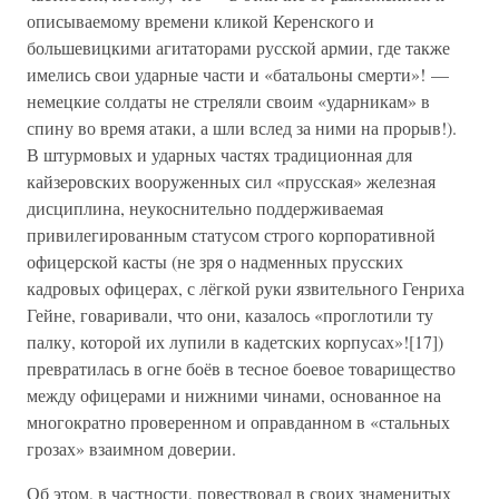
описываемому времени кликой Керенского и
большевицкими агитаторами русской армии, где также
имелись свои ударные части и «батальоны смерти»! —
немецкие солдаты не стреляли своим «ударникам» в
спину во время атаки, а шли вслед за ними на прорыв!).
В штурмовых и ударных частях традиционная для
кайзеровских вооруженных сил «прусская» железная
дисциплина, неукоснительно поддерживаемая
привилегированным статусом строго корпоративной
офицерской касты (не зря о надменных прусских
кадровых офицерах, с лёгкой руки язвительного Генриха
Гейне, говаривали, что они, казалось «проглотили ту
палку, которой их лупили в кадетских корпусах»![17])
превратилась в огне боёв в тесное боевое товарищество
между офицерами и нижними чинами, основанное на
многократно проверенном и оправданном в «стальных
грозах» взаимном доверии.
Об этом, в частности, повествовал в своих знаменитых