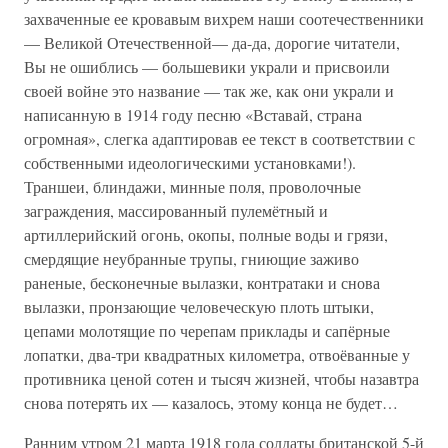
захваченные ее кровавым вихрем наши соотечественники
— Великой Отечественной— да-да, дорогие читатели,
Вы не ошиблись — большевики украли и присвоили
своей войне это название — так же, как они украли и
написанную в 1914 году песню «Вставай, страна
огромная», слегка адаптировав ее текст в соответствии с
собственными идеологическими установками!).
Траншеи, блиндажи, минные поля, проволочные
заграждения, массированный пулемётный и
артиллерийский огонь, окопы, полные воды и грязи,
смердящие неубранные трупы, гниющие заживо
раненые, бесконечные вылазки, контратаки и снова
вылазки, пронзающие человеческую плоть штыки,
цепами молотящие по черепам приклады и сапёрные
лопатки, два-три квадратных километра, отвоёванные у
противника ценой сотен и тысяч жизней, чтобы назавтра
снова потерять их — казалось, этому конца не будет…
Ранним утром 21 марта 1918 года солдаты британской 5-й