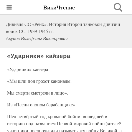
ВикиЧтение
Дивизия СС «Рейх». История Второй танковой дивизии
войск СС. 1939-1945 гг.
Акунов Вольфганг Викторович
«Ударники» кайзера
«Ударники» кайзера
«Мы шли под грохот канонады,
Мы смерти смотрели в лицо».
Из «Песни о юном барабанщике»
Шел четвёртый год кровавой бойни, вошедшей в
историю под названием Первой мировой войны(хотя её
участники предпочитали называть эту войну Великой, а