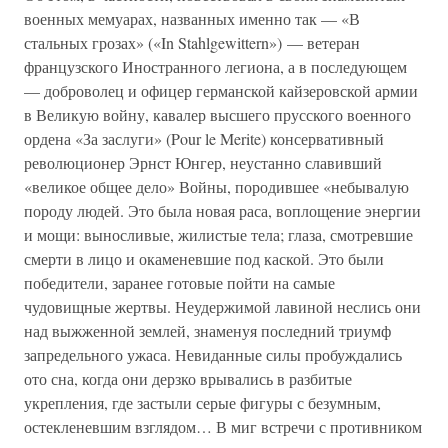
военных мемуарах, названных именно так — «В
стальных грозах» («In Stahlgewittern») — ветеран
французского Иностранного легиона, а в последующем
— доброволец и офицер германской кайзеровской армии
в Великую войну, кавалер высшего прусского военного
ордена «За заслуги» (Pour le Merite) консервативный
революционер Эрнст Юнгер, неустанно славивший
«великое общее дело» Войны, породившее «небывалую
породу людей. Это была новая раса, воплощение энергии
и мощи: выносливые, жилистые тела; глаза, смотревшие
смерти в лицо и окаменевшие под каской. Это были
победители, заранее готовые пойти на самые
чудовищные жертвы. Неудержимой лавиной неслись они
над выжженной землей, знаменуя последний триумф
запредельного ужаса. Невиданные силы пробуждались
ото сна, когда они дерзко врывались в разбитые
укрепления, где застыли серые фигуры с безумным,
остекленевшим взглядом… В миг встречи с противником