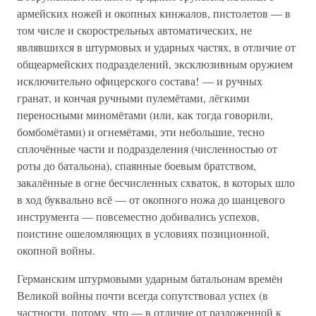
армейских ножей и окопных кинжалов, пистолетов — в
том числе и скорострельных автоматических, не
являвшихся в штурмовых и ударных частях, в отличие от
общеармейских подразделений, эксклюзивным оружием
исключительно офицерского состава! — и ручных
гранат, и кончая ручными пулемётами, лёгкими
переносными миномётами (или, как тогда говорили,
бомбомётами) и огнемётами, эти небольшие, тесно
сплочённые части и подразделения (численностью от
роты до батальона), спаянные боевым братством,
закалённые в огне бесчисленных схваток, в которых шло
в ход буквально всё — от окопного ножа до шанцевого
инструмента — повсеместно добивались успехов,
поистине ошеломляющих в условиях позиционной,
окопной войны.
Германским штурмовыми ударным батальонам времён
Великой войны почти всегда сопутствовал успех (в
частности, потому, что — в отличие от разложенной к