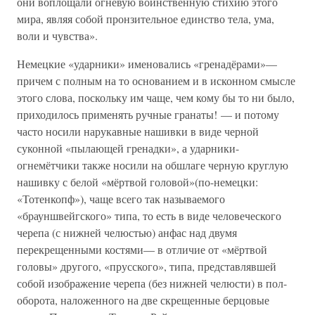
они воплощали огневую воинственную стихию этого
мира, являя собой пронзительное единство тела, ума,
воли и чувства».
Немецкие «ударники» именовались «гренадёрами»—
причем с полным на то основанием и в исконном смысле
этого слова, поскольку им чаще, чем кому бы то ни было,
приходилось применять ручные гранаты! — и потому
часто носили нарукавные нашивки в виде черной
суконной «пылающей гренадки», а ударники-
огнемётчики также носили на обшлаге черную круглую
нашивку с белой «мёртвой головой»(по-немецки:
«Тотенкопф»), чаще всего так называемого
«брауншвейгского» типа, то есть в виде человеческого
черепа (с нижней челюстью) анфас над двумя
перекрещенными костями— в отличие от «мёртвой
головы» другого, «прусского», типа, представлявшей
собой изображение черепа (без нижней челюсти) в пол-
оборота, наложенного на две скрещенные берцовые