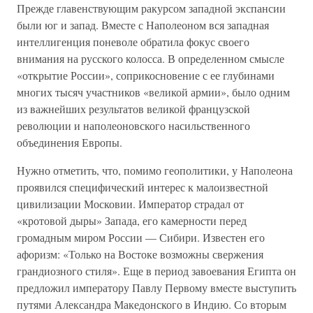
Прежде главенствующим ракурсом западной экспансии
были юг и запад. Вместе с Наполеоном вся западная
интеллигенция поневоле обратила фокус своего
внимания на русского колосса. В определенном смысле
«открытие России», соприкосновение с ее глубинами
многих тысяч участников «великой армии», было одним
из важнейших результатов великой французской
революции и наполеоновского насильственного
объединения Европы.
Нужно отметить, что, помимо геополитики, у Наполеона
проявился специфический интерес к малоизвестной
цивилизации Московии. Император страдал от
«кротовой дыры» Запада, его камерности перед
громадным миром России — Сибири. Известен его
афоризм: «Только на Востоке возможны свержения
грандиозного стиля». Еще в период завоевания Египта он
предложил императору Павлу Первому вместе выступить
путями Александра Македонского в Индию. Со вторым