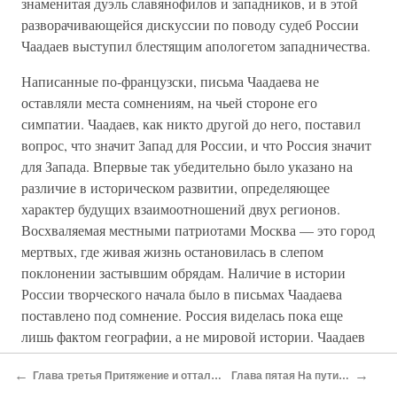
знаменитая дуэль славянофилов и западников, и в этой
разворачивающейся дискуссии по поводу судеб России
Чаадаев выступил блестящим апологетом западничества.
Написанные по-французски, письма Чаадаева не
оставляли места сомнениям, на чьей стороне его
симпатии. Чаадаев, как никто другой до него, поставил
вопрос, что значит Запад для России, и что Россия значит
для Запада. Впервые так убедительно было указано на
различие в историческом развитии, определяющее
характер будущих взаимоотношений двух регионов.
Восхваляемая местными патриотами Москва — это город
мертвых, где живая жизнь остановилась в слепом
поклонении застывшим обрядам. Наличие в истории
России творческого начала было в письмах Чаадаева
поставлено под сомнение. Россия виделась пока еще
лишь фактом географии, а не мировой истории. Чаадаев
придавал большое значение отторжению России от
←
→
Глава третья Притяжение и отталкивание. Дело Петра
Глава пятая На пути к катастрофе
западного христианства. Отделение восточной церкви от