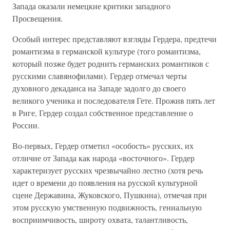
Запада оказали немецкие критики западного
Просвещения.
Особый интерес представляют взгляды Гердера, предтечи
романтизма в германской культуре (того романтизма,
который позже будет роднить германских романтиков с
русскими славянофилами). Гердер отмечал черты
духовного декаданса на Западе задолго до своего
великого ученика и последователя Гете. Прожив пять лет
в Риге, Гердер создал собственное представление о
России.
Во-первых, Гердер отметил «особость» русских, их
отличие от Запада как народа «восточного». Гердер
характеризует русских чрезвычайно лестно (хотя речь
идет о времени до появления на русской культурной
сцене Державина, Жуковского, Пушкина), отмечая при
этом русскую умственную подвижность, гениальную
восприимчивость, широту охвата, талантливость,