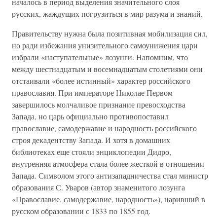
началось в период выделения значительного слоя
русских, жаждущих погрузиться в мир разума и знаний.
Правительству нужна была позитивная мобилизация сил,
но ради избежания унизительного самоунижения цари
избрали «наступательные» лозунги. Напомним, что
между шестнадцатым и восемнадцатым столетиями они
отстаивали «более истинный» характер российского
православия. При императоре Николае Первом
завершилось молчаливое признание превосходства
Запада, но царь официально противопоставил
православие, самодержавие и народность российского
строя декадентству Запада. И хотя в домашних
библиотеках еще стояли энциклопедии Дидро,
внутренняя атмосфера стала более жесткой в отношении
Запада. Символом этого антизападничества стал министр
образования С. Уваров (автор знаменитого лозунга
«Православие, самодержавие, народность»), царивший в
русском образовании с 1833 по 1855 год.