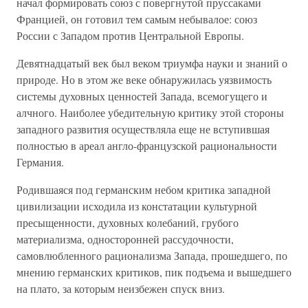
начал формировать союз с повергнутой пруссаками
Францией, он готовил тем самым небывалое: союз
России с Западом против Центральной Европы.
Девятнадцатый век был веком триумфа науки и знаний о
природе. Но в этом же веке обнаружилась уязвимость
системы духовных ценностей Запада, всемогущего и
алчного. Наиболее убедительную критику этой стороны
западного развития осуществляла еще не вступившая
полностью в ареал англо-французской рациональности
Германия.
Родившаяся под германским небом критика западной
цивилизации исходила из констатации культурной
пресыщенности, духовных колебаний, грубого
материализма, односторонней рассудочности,
самовлюбленного рационализма Запада, прошедшего, по
мнению германских критиков, пик подъема и вышедшего
на плато, за которым неизбежен спуск вниз.