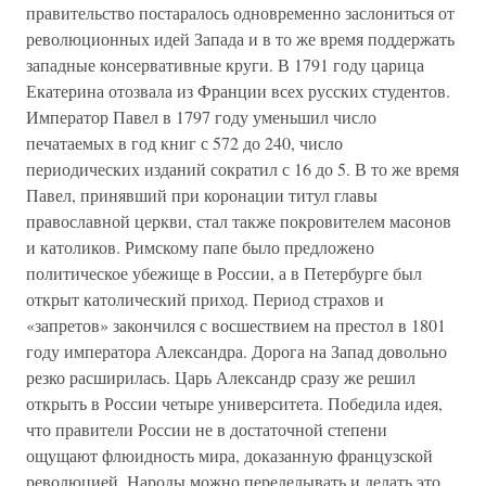
правительство постаралось одновременно заслониться от
революционных идей Запада и в то же время поддержать
западные консервативные круги. В 1791 году царица
Екатерина отозвала из Франции всех русских студентов.
Император Павел в 1797 году уменьшил число
печатаемых в год книг с 572 до 240, число
периодических изданий сократил с 16 до 5. В то же время
Павел, принявший при коронации титул главы
православной церкви, стал также покровителем масонов
и католиков. Римскому папе было предложено
политическое убежище в России, а в Петербурге был
открыт католический приход. Период страхов и
«запретов» закончился с восшествием на престол в 1801
году императора Александра. Дорога на Запад довольно
резко расширилась. Царь Александр сразу же решил
открыть в России четыре университета. Победила идея,
что правители России не в достаточной степени
ощущают флюидность мира, доказанную французской
революцией. Народы можно переделывать и делать это