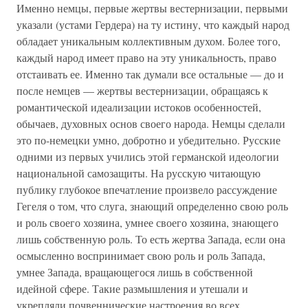
Именно немцы, первые жертвы вестернизации, первыми
указали (устами Гердера) на ту истину, что каждый народ
обладает уникальным коллективным духом. Более того,
каждый народ имеет право на эту уникальность, право
отстаивать ее. Именно так думали все остальные — до и
после немцев — жертвы вестернизации, обращаясь к
романтической идеализации истоков особенностей,
обычаев, духовных основ своего народа. Немцы сделали
это по-немецки умно, добротно и убедительно. Русские
одними из первых учились этой германской идеологии
национальной самозащиты. На русскую читающую
публику глубокое впечатление произвело рассуждение
Гегеля о том, что слуга, знающий определенно свою роль
и роль своего хозяина, умнее своего хозяина, знающего
лишь собственную роль. То есть жертва Запада, если она
осмысленно воспринимает свою роль и роль Запада,
умнее Запада, вращающегося лишь в собственной
идейной сфере. Такие размышления и утешали и
укрепляли почвеннические настроения во всех