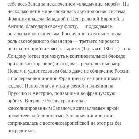
себе весь Запад за исключением «владычицы морей». На
несколько лет в мире сложилась двухполюсная система:
Франция владела Западной и Центральной Европой, а
Англия, благодаря своему флоту, — подходами к
остальным континентам. Россия при этом выполняла
роль своеобразного балансира — третьего мирового
центра, то приближаясь к Парижу (Тильзит, 1805 г.), то к
Лондону (отказ примкнуть к континентальной блокаде
британской торговли) и создавая трехполюсный мир.
Новым и удивительным было даже не сближение России
с послереволюционной Францией (с ее принципами
кодекса Наполеона), а утрата связей и влияния на
Пруссию и Австрию, попавшими во французскую
орбиту. Впервые Россия граничила с
консолидированным Западом, возглавляемым яркой
прометеевской личностью. Западная цивилизация
соприкасалась с восточноевропейской на этот раз без
посредников.