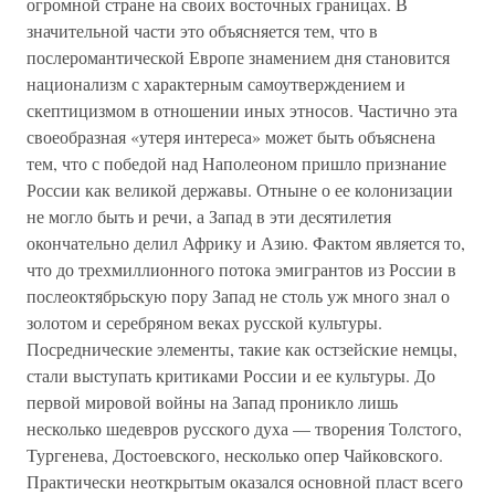
огромной стране на своих восточных границах. В
значительной части это объясняется тем, что в
послеромантической Европе знамением дня становится
национализм с характерным самоутверждением и
скептицизмом в отношении иных этносов. Частично эта
своеобразная «утеря интереса» может быть объяснена
тем, что с победой над Наполеоном пришло признание
России как великой державы. Отныне о ее колонизации
не могло быть и речи, а Запад в эти десятилетия
окончательно делил Африку и Азию. Фактом является то,
что до трехмиллионного потока эмигрантов из России в
послеоктябрьскую пору Запад не столь уж много знал о
золотом и серебряном веках русской культуры.
Посреднические элементы, такие как остзейские немцы,
стали выступать критиками России и ее культуры. До
первой мировой войны на Запад проникло лишь
несколько шедевров русского духа — творения Толстого,
Тургенева, Достоевского, несколько опер Чайковского.
Практически неоткрытым оказался основной пласт всего