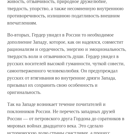
живость, отзывчивость, природное дружелюбие,
твердость, упорство, а также несомненную внутреннюю
противоречивость, излишнюю податливость внешним
впечатлениям.
Во-вторых, Гердер увидел в России то необходимое
дополнение Западу, которое, как он надеялся, совместит
рационализм и сердечность, энергию и эмоциональность,
твердость воли и отзывчивость души. Гердер увидел в
русских носителей высокой гуманности, чуткой совести,
самоотверженного человеколюбия. Он предупреждал
русских от втягивания во внутренние дрязги Запада,
призывал их сохранить свою особенность и
оригинальность.
Так на Западе возникает течение почитателей и
поклонников России. Не перечесть западных друзей
России — от петровского друга Гордона до соратников в
мировых войнах двадцатого века. Это сделало
историческую долю страны счастливее, а процесс