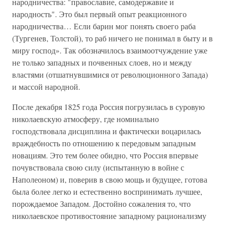
народничества: "православие, самодержавие и
народность". Это был первый опыт реакционного
народничества… Если барин мог понять своего раба
(Тургенев, Толстой), то раб ничего не понимал в быту и в
миру господ». Так обозначилось взаимоотчуждение уже
не только западных и почвенных слоев, но и между
властями (отшатнувшимися от революционного Запада)
и массой народной.
После декабря 1825 года Россия погрузилась в суровую
николаевскую атмосферу, где номинально
господствовала дисциплина и фактически воцарилась
враждебность по отношению к передовым западным
новациям. Это тем более обидно, что Россия впервые
почувствовала свою силу (испытанную в войне с
Наполеоном) и, поверив в свою мощь и будущее, готова
была более легко и естественно воспринимать лучшее,
порождаемое Западом. Достойно сожаления то, что
николаевское противостояние западному рационализму