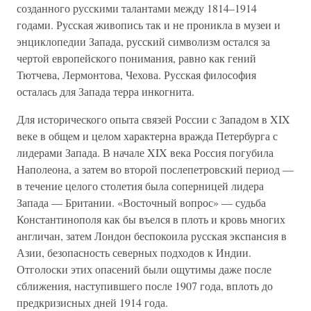
созданного русскими талантами между 1814–1914
годами. Русская живопись так и не проникла в музеи и
энциклопедии Запада, русский символизм остался за
чертой европейского понимания, равно как гений
Тютчева, Лермонтова, Чехова. Русская философия
осталась для Запада терра инкогнита.
Для исторического опыта связей России с Западом в XIX
веке в общем и целом характерна вражда Петербурга с
лидерами Запада. В начале XIX века Россия погубила
Наполеона, а затем во второй послепетровский период —
в течение целого столетия была соперницей лидера
Запада — Британии. «Восточный вопрос» — судьба
Константинополя как бы въелся в плоть и кровь многих
англичан, затем Лондон беспокоила русская экспансия в
Азии, безопасность северных подходов к Индии.
Отголоски этих опасений были ощутимы даже после
сближения, наступившего после 1907 года, вплоть до
предкризисных дней 1914 года.