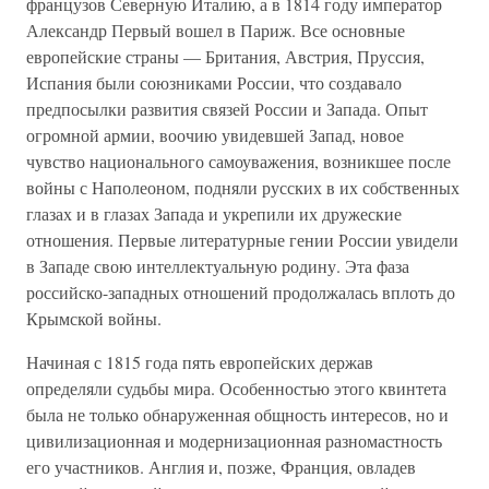
французов Северную Италию, а в 1814 году император
Александр Первый вошел в Париж. Все основные
европейские страны — Британия, Австрия, Пруссия,
Испания были союзниками России, что создавало
предпосылки развития связей России и Запада. Опыт
огромной армии, воочию увидевшей Запад, новое
чувство национального самоуважения, возникшее после
войны с Наполеоном, подняли русских в их собственных
глазах и в глазах Запада и укрепили их дружеские
отношения. Первые литературные гении России увидели
в Западе свою интеллектуальную родину. Эта фаза
российско-западных отношений продолжалась вплоть до
Крымской войны.
Начиная с 1815 года пять европейских держав
определяли судьбы мира. Особенностью этого квинтета
была не только обнаруженная общность интересов, но и
цивилизационная и модернизационная разномастность
его участников. Англия и, позже, Франция, овладев