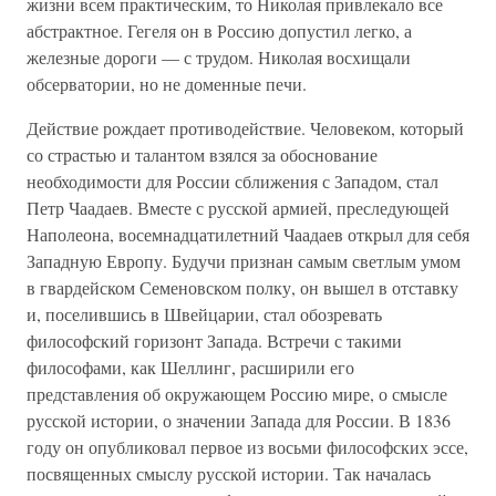
жизни всем практическим, то Николая привлекало все
абстрактное. Гегеля он в Россию допустил легко, а
железные дороги — с трудом. Николая восхищали
обсерватории, но не доменные печи.
Действие рождает противодействие. Человеком, который
со страстью и талантом взялся за обоснование
необходимости для России сближения с Западом, стал
Петр Чаадаев. Вместе с русской армией, преследующей
Наполеона, восемнадцатилетний Чаадаев открыл для себя
Западную Европу. Будучи признан самым светлым умом
в гвардейском Семеновском полку, он вышел в отставку
и, поселившись в Швейцарии, стал обозревать
философский горизонт Запада. Встречи с такими
философами, как Шеллинг, расширили его
представления об окружающем Россию мире, о смысле
русской истории, о значении Запада для России. В 1836
году он опубликовал первое из восьми философских эссе,
посвященных смыслу русской истории. Так началась