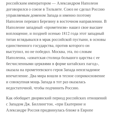
российским императором — Александром Наполеон
договорился о союзе в Тильзите. Союз не сделал Россию
управляемым доменом Запада и именно поэтому
Наполеон перешел Березину в восточном направлении. В
Наполеоне западный «прометеизм» нашел свое высшее
воплощение, и поздней осенью 1812 года этот западный
титан вглядывался в мрак российской пустыни, в основы
единственного государства, против которого он
выступил, но не победил. Москва, эта, по словам
Наполеона, «азиатская столица большого царства с ее
бесчисленными церквями в форме китайских пагод»,
оказала на прометеевского героя Запада неизгладимое
впечатление. Два мира вошли в тесное соприкосновение
и совокупная мощь Запада в тот раз оказалась
недостаточной, чтобы подчинить Россию.
Как обобщает дворянский период российских отношений
с Западом Дж. Биллингтон, «при Екатерине и
Александре Россия придвинулась ближе в Европе