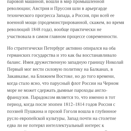
паровой машиной, вошли в мир промышленной
революции; Австрия и Пруссия шли в арьергарде
технического прогресса Запада, а Россия, при всей ее
военной мощи (продемонстрированной, скажем, во время
революций 1848 года), вообще практически не
участвовала в самом главном процессе современности.
Но стратегически Петербург активно опирался на оба
германских государства и это как бы восстанавливало
баланс. Имея дружественную западную границу Николай
Первый мог вести силовую политику на Балканах, в
Закавказье, на Ближнем Востоке, но до того времени,
когда стало ясно, что парусный флот России на Черном
море не может сдержать дымные пароходы англо-
французов. Парадоксом является то, что именно в тот
период, когда после эпопеи 1812–1814 годов Россия с
поэзией Пушкина и прозой Гоголя вошла в глубинное
русло европейской культуры, Запад почти на столетие
едва ли не потерял интеллектуальный интерес к