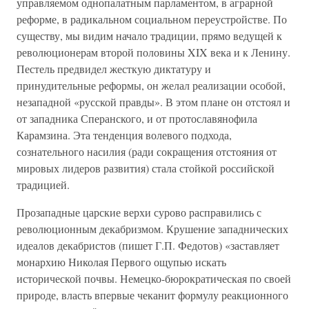
управляемом однопалатным парламентом, в аграрной
реформе, в радикальном социальном переустройстве. По
существу, мы видим начало традиции, прямо ведущей к
революционерам второй половины XIX века и к Ленину.
Пестель предвидел жесткую диктатуру и
принудительные реформы, он желал реализации особой,
незападной «русской правды». В этом плане он отстоял и
от западника Сперанского, и от протославянофила
Карамзина. Эта тенденция волевого подхода,
сознательного насилия (ради сокращения отстояния от
мировых лидеров развития) стала стойкой российской
традицией.
Прозападные царские верхи сурово расправились с
революционным декабризмом. Крушение западнических
идеалов декабристов (пишет Г.П. Федотов) «заставляет
монархию Николая Первого ощупью искать
исторической почвы. Немецко-бюрократическая по своей
природе, власть впервые чеканит формулу реакционного