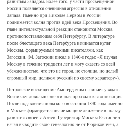
развитым Западом. Более того, у части просвещенной
России появляется очевидная агрессия в отношении
Запада. Именно при Николае Первом в России
поднимается волна против идей века Просвещения. Во
главе интеллектуальной реакции становится Москва,
противопоставляющая себя Петербургу. В литературе
после блестящего века Петербурга начинается культ
Москвы, формируемый такими писателями, как
Загоскин. (М. Загоскин писал в 1840-е годы: «Я изучал
Москву в течение тридцати лет и могу сказать со всей
убежденностью, что это не город, не столица, но целый
огромный мир, целиком русский по своему характеру»).
Петровское восхищение Амстердамом начинает увядать.
Возникает довольно энергичная проазиатская оппозиция.
После подавления польского восстания 1830 года именно
в Москве формируется целое мощное движение в пользу
развития связей с Азией. Губернатор Москвы Растопчин
начал выводить свою генеалогию не от Рюриковичей, а