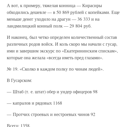
А вот, к примеру, тяжелая конница — Кирасиры
обходились дешевле — в 50 869 рублей с копейками. Еще
меньше денег уходило на драгун — 36 333 и на
ландмилицкий конный полк — 29 804 руб.
И наконец, был четко определен количественный состав
различных родов войск. И коль скоро мы начали с гусар,
ими и завершим экскурс по «Екатерининским спискам»,
которые она желала «всегда иметь пред глазами».
№ 19. «Сколко в каждом полку по чинам людей».
В Гусарском:
— Штаб (т. е. штат) обер и ундер офицеров 98
— капралов и рядовых 1168
— Протчих строевых и нестроевых чинов 92
Всего: 1358.