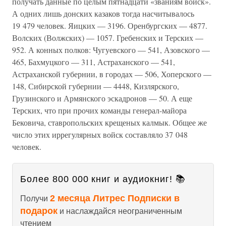
получать данные по целым пятнадцати «званиям войск».
А одних лишь донских казаков тогда насчитывалось
19 479 человек. Яицких — 3196. Оренбургских — 4877.
Волских (Волжских) — 1057. Гребенских и Терских —
952. А конных полков: Чугуевского — 541, Азовского —
465, Бахмуцкого — 311, Астраханского — 541,
Астраханской губернии, в городах — 506, Хоперского —
148, Сибирской губернии — 4448, Кизлярского,
Грузинского и Армянского эскадронов — 50. А еще
Терских, что при прочих команды генерал-майора
Бековича, ставропольских крещеных калмык. Общее же
число этих иррегулярных войск составляло 37 048
человек.
Более 800 000 книг и аудиокниг! 📚
2 месяца Литрес Подписки в
Получи
подарок
и наслаждайся неограниченным
чтением