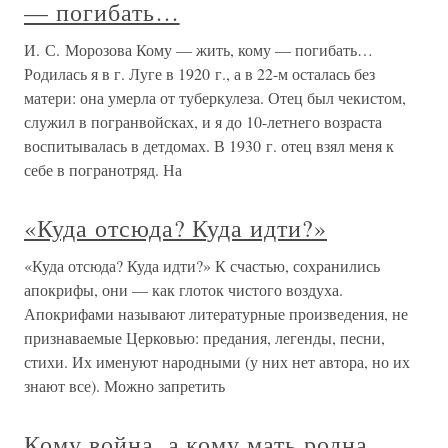
— погибать…
И. С. Морозова Кому — жить, кому — погибать…
Родилась я в г. Луге в 1920 г., а в 22-м осталась без
матери: она умерла от туберкулеза. Отец был чекистом,
служил в погранвойсках, и я до 10-летнего возраста
воспитывалась в детдомах. В 1930 г. отец взял меня к
себе в погранотряд. На
«Куда отсюда? Куда идти?»
«Куда отсюда? Куда идти?» К счастью, сохранились
апокрифы, они — как глоток чистого воздуха.
Апокрифами называют литературные произведения, не
признаваемые Церковью: предания, легенды, песни,
стихи. Их именуют народными (у них нет автора, но их
знают все). Можно запретить
Кому война, а кому мать родна