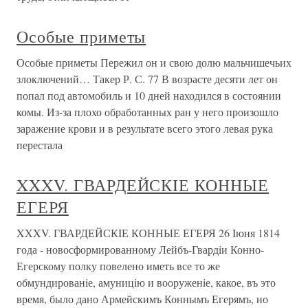
Особые приметы
Особые приметы Пережил он и свою долю мальчишечьих
злоключений… Такер Р. С. 77 В возрасте десяти лет он
попал под автомобиль и 10 дней находился в состоянии
комы. Из-за плохо обработанных ран у него произошло
заражение крови и в результате всего этого левая рука
перестала
XXXV. ГВАРДЕЙСКIЕ КОННЫЕ
ЕГЕРЯ
XXXV. ГВАРДЕЙСКIЕ КОННЫЕ ЕГЕРЯ 26 Iюня 1814
года - новосформированному Лейбъ-Гвардiи Конно-
Егерскому полку повелено иметь все то же
обмундированiе, амуницiю и вооруженiе, какое, въ это
время, было дано Армейскимъ Коннымъ Егерямъ, но