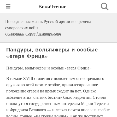
ВикиЧтение
Повседневная жизнь Русской армии во времена
суворовских войн
Охлябинин Сергей Дмитриевич
Пандуры, вольтижёры и особые
«егеря Фрица»
Пандуры, вольтижёры и особые «егеря Фрица»
В начале XVIII столетия с появлением огнестрельного
оружия во всей пехоте особое, привилегированное
положение егерей на время сходит на нет. Однако
забвение этих «легких бестий» было недолгим. Стоило
столкнуться государственным интересам Марии-Терезии
и Фридриха Великого — и легкая пехота вновь на гребне
волны, точнее, «на гребне войны». Как же поступают