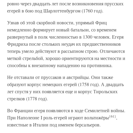
ровно через двадцать лет после возникновения прусских
егерей в бою под Шарлоттенбургом (1760 год).
Узнав об этой скорбной новости, упрямый Фриц
немедленно формирует новый батальон, со временем
развернутый в полк численностью в 1300 человек. Егеря
Фридриха после стольких неудач их предшественников
теперь умело действуют в рассыпном строю. Отличаются
меткой стрельбой, хорошо ориентируются на местности и
способны к внезапному нападению на противника.
Не отставали от пруссаков и австрийцы. Они также
образуют корпус немецких егерей (1758 год). А двадцать
лет спустя у них появляется еще и корпус Тирольских
стрелков (1778 год).
Во Франции егеря появляются в ходе Семилетней войны.
{61}
При Наполеоне I роль егерей играют вольтижёры
,
известные в Италии под именем берсальеров.