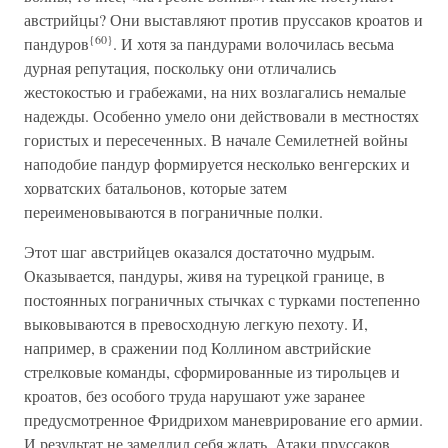
австрийцы? Они выставляют против пруссаков кроатов и
{60}
пандуров
. И хотя за пандурами волочилась весьма
дурная репутация, поскольку они отличались
жестокостью и грабежами, на них возлагались немалые
надежды. Особенно умело они действовали в местностях
гористых и пересеченных. В начале Семилетней войны
наподобие пандур формируется несколько венгерских и
хорватских батальонов, которые затем
переименовываются в пограничные полки.
Этот шаг австрийцев оказался достаточно мудрым.
Оказывается, пандуры, живя на турецкой границе, в
постоянных пограничных стычках с турками постепенно
выковываются в превосходную легкую пехоту. И,
например, в сражении под Коллином австрийские
стрелковые команды, сформированные из тирольцев и
кроатов, без особого труда нарушают уже заранее
предусмотренное Фридрихом маневрирование его армии.
И результат не замедлил себя ждать. Атаки пруссаков