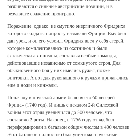
разбиваются о сильные австрийские позиции, и в
результате сражение проиграно.
Поражение, однако, не смутило энергичного Фридриха,
которого солдаты попросту называли Фрицем. Ему был
дан урок, и он его усвоил. Фридрих ввел у себя егерей,
которые комплектовались из охотников и были
фактически автономны, составляя особые команды,
действовавшие независимо от сомкнутого строя. Для
обыкновенного боя у них имелись ружья, позже
винтовки. А вот для рукопашного к ружьям прилагались
еще и ножи и кинжалы.
Поначалу в прусской армии было всего 60 «егерей
Фрица» (1740 год). И лишь с началом 2-й Силезской
войны этот отряд увеличился до 300 человек, что
составило 2 роты. Наконец, в 1756 году отряд был
переформирован в батальон общим числом в 400 человек.
Этот батальон полностью был уничтожен русскими