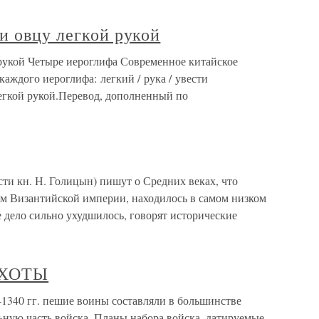
и овцу легкой рукой
 рукой Четыре иероглифа Современное китайское
 каждого иероглифа: легкий / рука / увести
легкой рукой.Перевод, дополненный по
ти кн. Н. Голицын) пишут о Средних веках, что
ем Византийской империи, находилось в самом низком
 дело сильно ухудшилось, говорят исторические
ЕХОТЫ
0 гг. пешие воины составляли в большинстве
ьную часть войска. Планы набора войска, датируемые