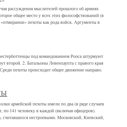
учая рассуждения мыслителей прошлого об армиях
торое общее место у всех этих философствований (в
 «отмирании» пехоты как рода войск. Аргументы в
 вестерботтенцы под командованием Рооса штурмуют
ут второй. 2. Батальоны Левенхаупта с правого края
 Среди пехоты происходит общее движение направо.
ТЫ
и армейской пехоты имели по два (в ряде случаев
т, по 141 человеку в каждой (включая офицеров).
а, считавшихся нестроевыми. Московский, Киевский,