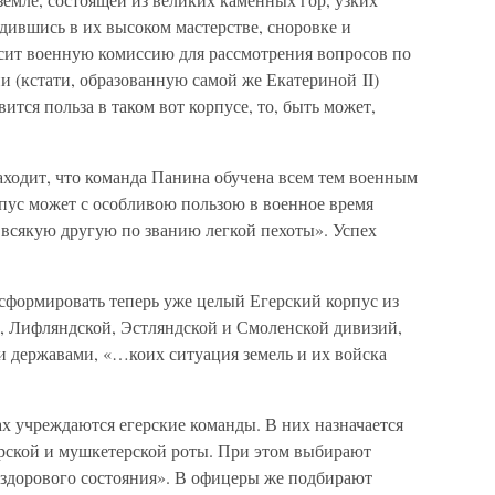
едившись в их высоком мастерстве, сноровке и
сит военную комиссию для рассмотрения вопросов по
и (кстати, образованную самой же Екатериной II)
ится польза в таком вот корпусе, то, быть может,
аходит, что команда Панина обучена всем тем военным
пус может с особливою пользою в военное время
и всякую другую по званию легкой пехоты». Успех
 сформировать теперь уже целый Егерский корпус из
, Лифляндской, Эстляндской и Смоленской дивизий,
и державами, «…коих ситуация земель и их войска
х учреждаются егерские команды. В них назначается
ерской и мушкетерской роты. При этом выбирают
 здорового состояния». В офицеры же подбирают