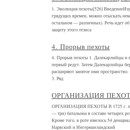
1. Эволюция пехоты[526] ВведениеИз
грядущих времен, можно отыскать неко
остальном — различных). Речь идет об
защиту этого тезиса
4. Прорыв пехоты
4. Прорыв пехоты 1. Далекарлийцы и
первый редут. Затем Далекарлийцы бер
расширяют занятое ими пространство.
3. Ряд
ОРГАНИЗАЦИЯ ПЕХО
ОРГАНИЗАЦИЯ ПЕХОТЫ В 1725 г. полк
— три) батальона в составе четырех ро
Кроме того, в роте имелось 54 денщик
Нарвский и Ингерманландский