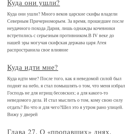
Куда они ушли?
Куда они ушли? Много веков царские скифы владели
Северным Причерноморьем. За время, прошедшее после
неудачного похода Дария, лишь однажды кочевники
встретились с серьезным противником.В IV веке до
нашей эры могучая скифская держава царя Атея
распространила свое влияние
Куда идти мне?
Куда идти мне? После того, как я неведомой силой был
поднят на небо, я стал помышлять о том, что меня избрал
Господь не для игрищ бесовских; а для какого-то
неведомого дела. И стал мыслить о том, кому свою силу
отдать? Во что и для чего?Шел это я утром рано улицей.
Вижу у дверей
Глава 27. О «пропавших» днях.