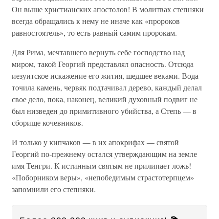
Он выше христианских апостолов! В молитвах степняки
всегда обращались к нему не иначе как «пророков
равностоятель», то есть равный самим пророкам.
Для Рима, мечтавшего вернуть себе господство над
миром, такой Георгий представлял опасность. Отсюда
иезуитское искажение его жития, шедшее веками. Вода
точила камень, червяк подтачивал дерево, каждый делал
свое дело, пока, наконец, великий духовный подвиг не
был низведен до примитивного убийства, а Степь — в
сборище кочевников.
И только у кипчаков — в их апокрифах — святой
Георгий по-прежнему остался утверждающим на земле
имя Тенгри. К истинным святым не прилипает ложь!
«Поборником веры», «непобедимым страстотерпцем»
запомнили его степняки.