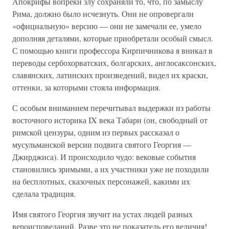
Апокрифы вопреки злу сохраняли то, что, по замыслу
Рима, должно было исчезнуть. Они не опровергали
«официальную» версию — они не замечали ее, умело
дополняя деталями, которые приобретали особый смысл.
С помощью книги профессора Кирпичникова я вникал в
переводы сербохорватских, болгарских, англосаксонских,
славянских, латинских произведений, видел их краски,
оттенки, за которыми стояла информация.
С особым вниманием перечитывал выдержки из работы
восточного историка IX века Табари (он, свободный от
римской цензуры, одним из первых рассказал о
мусульманской версии подвига святого Георгия —
Джирджиса). И происходило чудо: вековые события
становились зримыми, а их участники уже не походили
на бесплотных, сказочных персонажей, какими их
сделала традиция.
Имя святого Георгия звучит на устах людей разных
вероисповеданий. Разве это не показатель его величия!