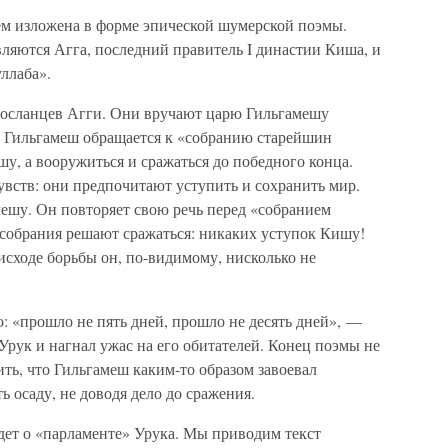
м изложена в форме эпической шумерской поэмы.
яются Агга, последний правитель I династии Киша, и
ллаба».
посланцев Агги. Они вручают царю Гильгамешу
т, Гильгамеш обращается к «собранию старейшин
шу, а вооружиться и сражаться до победного конца.
увств: они предпочитают уступить и сохранить мир.
ешу. Он повторяет свою речь перед «собранием
 собрания решают сражаться: никаких уступок Кишу!
исходе борьбы он, по-видимому, нисколько не
: «прошло не пять дней, прошло не десять дней», —
Урук и нагнал ужас на его обитателей. Конец поэмы не
ть, что Гильгамеш каким-то образом завоевал
ь осаду, не доводя дело до сражения.
идет о «парламенте» Урука. Мы приводим текст