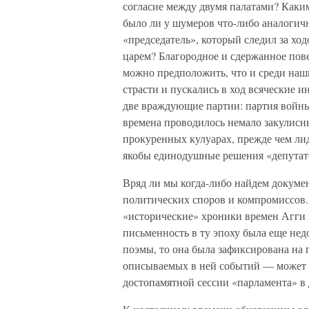
согласие между двумя палатами? Каки
было ли у шумеров что-либо аналогич
«председатель», который следил за хо
царем? Благородное и сдержанное пове
можно предположить, что и среди наш
страсти и пускались в ход всяческие и
две враждующие партии: партия войны 
времена проводилось немало закулисн
прокуренных кулуарах, прежде чем ли
якобы единодушные решения «депутат
Вряд ли мы когда-либо найдем докуме
политических споров и компромиссов.
«исторические» хроники времен Агги 
письменность в ту эпоху была еще нед
поэмы, то она была зафиксирована на 
описываемых в ней событий — может б
достопамятной сессии «парламента» в 