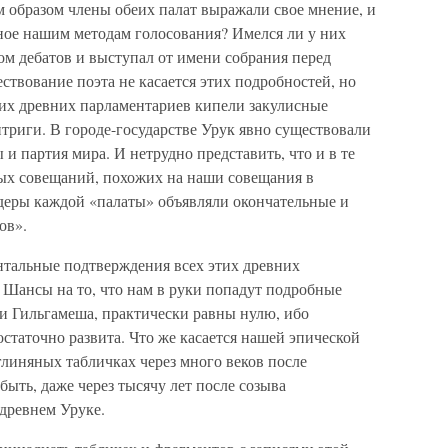
м образом члены обеих палат выражали свое мнение, и
ное нашим методам голосования? Имелся ли у них
дом дебатов и выступал от имени собрания перед
ствование поэта не касается этих подробностей, но
их древних парламентариев кипели закулисные
нтриги. В городе-государстве Урук явно существовали
и партия мира. И нетрудно представить, что и в те
ых совещаний, похожих на наши совещания в
деры каждой «палаты» объявляли окончательные и
ов».
нтальные подтверждения всех этих древних
 Шансы на то, что нам в руки попадут подробные
и Гильгамеша, практически равны нулю, ибо
остаточно развита. Что же касается нашей эпической
глиняных табличках через много веков после
ыть, даже через тысячу лет после созыва
древнем Уруке.