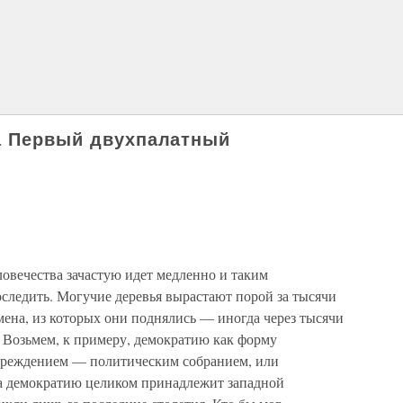
а Первый двухпалатный
овечества зачастую идет медленно и таким
оследить. Могучие деревья вырастают порой за тысячи
емена, из которых они поднялись — иногда через тысячи
и. Возьмем, к примеру, демократию как форму
чреждением — политическим собранием, или
на демократию целиком принадлежит западной