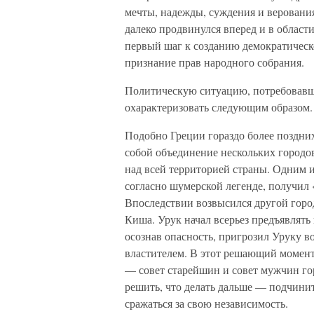
мечты, надежды, суждения и верования
далеко продвинулся вперед и в област
первый шаг к созданию демократическо
признание прав народного собрания.
Политическую ситуацию, потребовавш
охарактеризовать следующим образом.
Подобно Греции гораздо более поздних 
собой объединение нескольких городов
над всей территорией страны. Одним 
согласно шумерской легенде, получил 
Впоследствии возвысился другой горо
Киша. Урук начал всерьез предъявлять
осознав опасность, пригрозил Уруку в
властителем. В этот решающий момент
— совет старейшин и совет мужчин г
решить, что делать дальше — подчинит
сражаться за свою независимость.