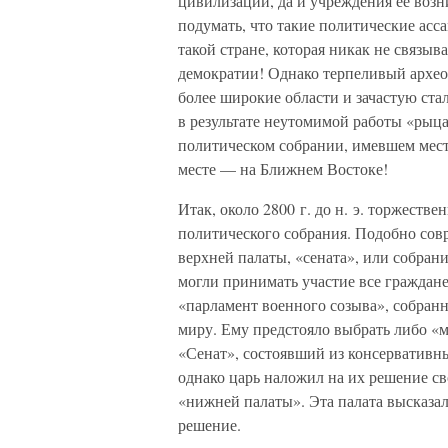
цивилизации, да и учреждения ее возн
подумать, что такие политические асса
такой стране, которая никак не связыв
демократии! Однако терпеливый археол
более широкие области и зачастую ст
в результате неутомимой работы «рыца
политическом собрании, имевшем мест
месте — на Ближнем Востоке!
Итак, около 2800 г. до н. э. торжеств
политического собрания. Подобно совр
верхней палаты, «сената», или собран
могли принимать участие все граждане
«парламент военного созыва», собран
миру. Ему предстояло выбрать либо «м
«Сенат», состоявший из консервативны
однако царь наложил на их решение св
«нижней палаты». Эта палата высказала
решение.