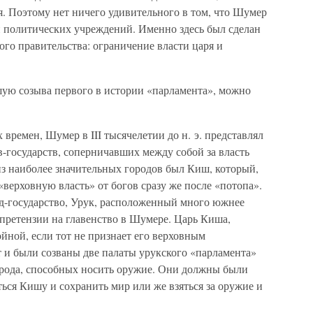
. Поэтому нет ничего удивительного в том, что Шумер
и политических учреждений. Именно здесь был сделан
го правительства: ограничение власти царя и
ую созыва первого в истории «парламента», можно
времен, Шумер в III тысячелетии до н. э. представлял
-государств, соперничавших между собой за власть
из наиболее значительных городов был Киш, который,
«верховную власть» от богов сразу же после «потопа».
д-государство, Урук, расположенный много южнее
 претензии на главенство в Шумере. Царь Киша,
ойной, если тот не признает его верховным
 и были созваны две палаты урукского «парламента»
орода, способных носить оружие. Они должны были
ься Кишу и сохранить мир или же взяться за оружие и