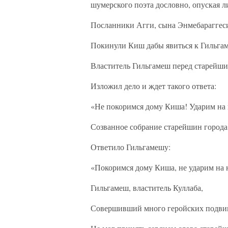
шумерского поэта дословно, опуская л
Посланники Агги, сына Энмебараггес
Покинули Киш дабы явиться к Гильгам
Властитель Гильгамеш перед старейши
Изложил дело и ждет такого ответа:
«Не покоримся дому Киша! Ударим на 
Созванное собрание старейшин города
Ответило Гильгамешу:
«Покоримся дому Киша, не ударим на 
Гильгамеш, властитель Куллаба,
Совершивший много геройских подвиг