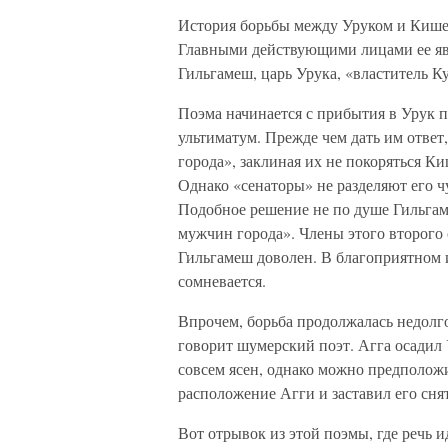
История борьбы между Уруком и Кише
Главными действующими лицами ее явл
Гильгамеш, царь Урука, «властитель Ку
Поэма начинается с прибытия в Урук 
ультиматум. Прежде чем дать им отве
города», заклиная их не покоряться Ки
Однако «сенаторы» не разделяют его ч
Подобное решение не по душе Гильгам
мужчин города». Члены этого второго
Гильгамеш доволен. В благоприятном 
сомневается.
Впрочем, борьба продолжалась недолго
говорит шумерский поэт. Агга осадил 
совсем ясен, однако можно предположи
расположение Агги и заставил его снят
Вот отрывок из этой поэмы, где речь 