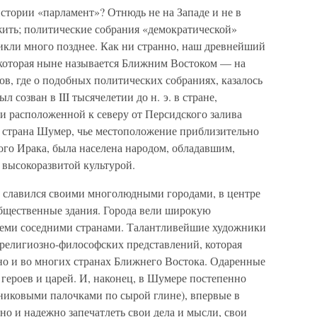
стории «парламент»? Отнюдь не на Западе и не в
ить; политические собрания «демократической»
икли много позднее. Как ни странно, наш древнейший
, которая ныне называется Ближним Востоком — на
ов, где о подобных политических собраниях, казалось
л созван в III тысячелетии до н. э. в стране,
 расположенной к северу от Персидского залива
и страна Шумер, чье местоположение приблизительно
ого Ирака, была населена народом, обладавшим,
 высокоразвитой культурой.
 славился своими многолюдными городами, в центре
бщественные здания. Города вели широкую
семи соседними странами. Талантливейшие художники
религиозно-философских представлений, которая
, но и во многих странах Ближнего Востока. Одаренные
героев и царей. И, наконец, в Шумере постепенно
тниковыми палочками по сырой глине), впервые в
о и надежно запечатлеть свои дела и мысли, свои