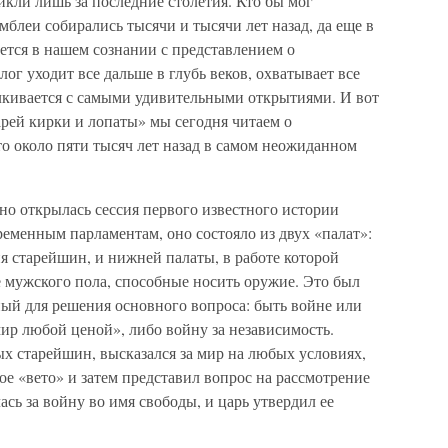
икли лишь за последние столетия. Кто бы мог
мблеи собирались тысячи и тысячи лет назад, да еще в
ается в нашем сознании с представлением о
ог уходит все дальше в глубь веков, охватывает все
алкивается с самыми удивительными открытиями. И вот
рей кирки и лопаты» мы сегодня читаем о
о около пяти тысяч лет назад в самом неожиданном
енно открылась сессия первого известного истории
еменным парламентам, оно состояло из двух «палат»:
ия старейшин, и нижней палаты, в работе которой
 мужского пола, способные носить оружие. Это был
ный для решения основного вопроса: быть войне или
ир любой ценой», либо войну за независимость.
х старейшин, высказался за мир на любых условиях,
ое «вето» и затем представил вопрос на рассмотрение
сь за войну во имя свободы, и царь утвердил ее