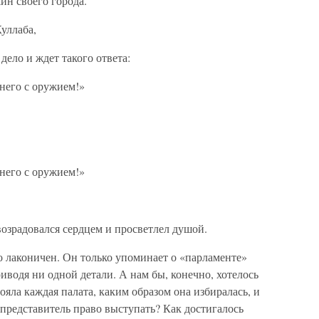
ин своего города.
уллаба,
дело и ждет такого ответа:
него с оружием!»
него с оружием!»
возрадовался сердцем и просветлел душой.
о лаконичен. Он только упоминает о «парламенте»
риводя ни одной детали. А нам бы, конечно, хотелось
тояла каждая палата, каким образом она избиралась, и
представитель право выступать? Как достигалось