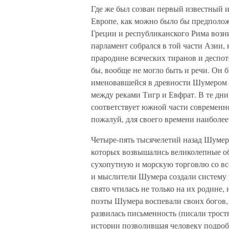
Где же был созван первый известный и
Европе, как можно было бы предполож
Греции и республиканского Рима возн
парламент собрался в той части Азии
прародине всяческих тиранов и деспот
бы, вообще не могло быть и речи. Он бы
именовавшейся в древности Шумером и
между реками Тигр и Евфрат. В те дн
соответствует южной части современн
пожалуй, для своего времени наиболее
Четыре-пять тысячелетий назад Шумер
которых возвышались великолепные о
сухопутную и морскую торговлю со в
и мыслители Шумера создали систему 
свято чтилась не только на их родине
поэты Шумера воспевали своих богов, 
развилась письменность (писали трос
истории позволившая человеку подробн