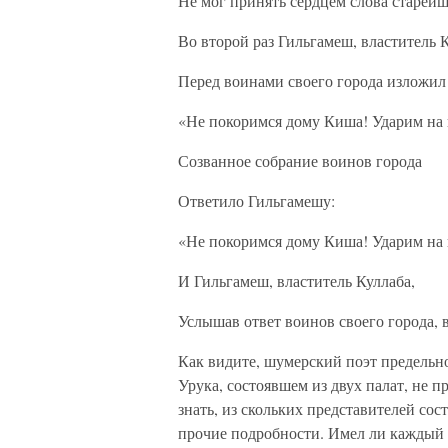
Не мог принять сердцем слова старейш
Во второй раз Гильгамеш, властитель К
Перед воинами своего города изложил 
«Не покоримся дому Киша! Ударим на 
Созванное собрание воинов города
Ответило Гильгамешу:
«Не покоримся дому Киша! Ударим на 
И Гильгамеш, властитель Куллаба,
Услышав ответ воинов своего города, 
Как видите, шумерский поэт предельн
Урука, состоявшем из двух палат, не п
знать, из скольких представителей сос
прочие подробности. Имел ли каждый 