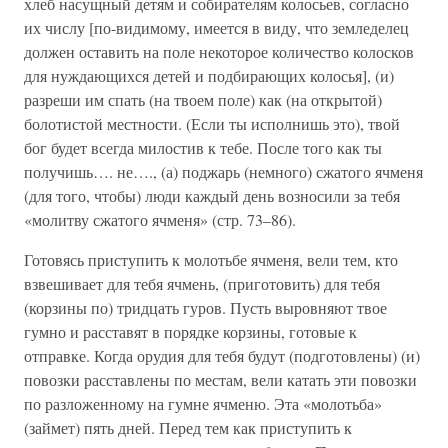
хлеб насущный детям и собирателям колосьев, согласно
их числу [по-видимому, имеется в виду, что земледелец
должен оставить на поле некоторое количество колосков
для нуждающихся детей и подбирающих колосья], (и)
разреши им спать (на твоем поле) как (на открытой)
болотистой местности. (Если ты исполнишь это), твой
бог будет всегда милостив к тебе. После того как ты
получишь…. не…., (а) поджарь (немного) сжатого ячменя
(для того, чтобы) люди каждый день возносили за тебя
«молитву сжатого ячменя» (стр. 73–86).
Готовясь приступить к молотьбе ячменя, вели тем, кто
взвешивает для тебя ячмень, (приготовить) для тебя
(корзины по) тридцать гуров. Пусть выровняют твое
гумно и расставят в порядке корзины, готовые к
отправке. Когда орудия для тебя будут (подготовлены) (и)
повозки расставлены по местам, вели катать эти повозки
по разложенному на гумне ячменю. Эта «молотьба»
(займет) пять дней. Перед тем как приступить к