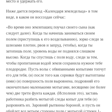
место и удержать его.
Ниже дается перевод «Календаря земледельца» в том
виде, в каком он воссоздан сейчас:
«Во время оно землепашец поучал своего сына (как
следует далее). Когда ты начнешь заниматься своим
полем (приступишь к его возделыванию), зорко следи за
шлюзами плотин, рвов и запруд, (чтобы), когда ты
затопишь поле, уровень воды не поднялся слишком
высоко. Когда ты спустишь с поля воду, следи за тем,
чтобы пропитанная водой земля сохранила нужное тебе
плодородие. Пусть волы с обвязанными копытами топчут
его для тебя, (и) после того как сорняки будут вытоптаны
(ими) (и) поверхность поля выровнена, подровняй его
окончательно маленькими мотыгами, весящими (не более
чем) две трети фунта каждая. (Исполнив это), заставь
работника разбить мотыгой следы копыт для тебя (и)
разровнять их. Заровняй рытвины бороной, и пусть он
обойдет все четыре стороны поля с мотыгой (строки 1-