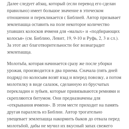
Далее следует абзац, который (если перевод его сделан
правильно) имеет большое значение в этическом
отношении и перекликается с Библией. Автор призывает
землепашца оставить на поле некоторое количество
упавших колосков ячменя для «малых» и «подбирающих
колосья» (см. Библию, Левит, 19, 9-10 и Руфь, 2, 3 и сл.).
За этот акт благотворительности бог вознаградит
землепашца.
Молотьба, которая начинается сразу же после уборки
урожая, производится в два приема. Сначала (пять дней
подряд) по колосьям возят взад и вперед повозку, а потом
молотилку в виде салазок, сделанную из брусчатых
перекладин и зубьев, которые привязываются ремнями и
скрепляются битумом. Они предназначены для
«открывания ячменя». В этом месте приходит на память
другая параллель из Библии. Автор трогательно
увещевает землепашца накормить быков до отвала перед
молотьбой, дабы не мучил их вкусный запах свежего