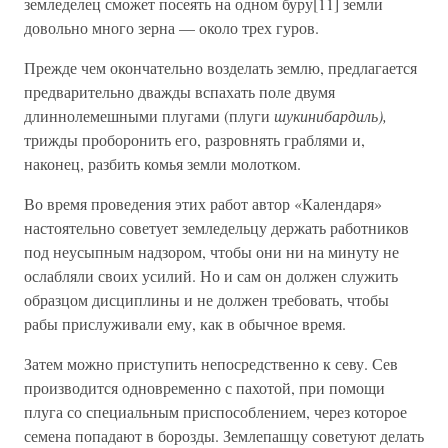
земледелец сможет посеять на одном буру[11] земли
довольно много зерна — около трех гуров.
Прежде чем окончательно возделать землю, предлагается
предварительно дважды вспахать поле двумя
длиннолемешными плугами (плуги
шукинибардиль),
трижды проборонить его, разровнять граблями и,
наконец, разбить комья земли молотком.
Во время проведения этих работ автор «Календаря»
настоятельно советует земледельцу держать работников
под неусыпным надзором, чтобы они ни на минуту не
ослабляли своих усилий. Но и сам он должен служить
образцом дисциплины и не должен требовать, чтобы
рабы прислуживали ему, как в обычное время.
Затем можно приступить непосредственно к севу. Сев
производится одновременно с пахотой, при помощи
плуга со специальным приспособлением, через которое
семена попадают в борозды. Землепашцу советуют делать