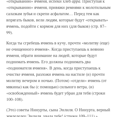
«открыванию» ячменя, испеки хлеб
арра.
Приступая к
«открыванию» ячменя, привяжи ремнями к молотильным
салазкам зубья и скрепи асфальтом… Перед тем как
впрягать быков, вели людям, которые будут «открывать»
ячмень, подойти с кормом для них (для быков) (стр. 87–
99).
Когда ты сгребешь ячмень в кучу, прочти «молитву (еще)
не очищенного ячменя». Когда приступаешь к веянию
ячменя, обрати внимание на людей, которые будут
поднимать ячмень. Его должны поднимать два
«поднимателя ячменя». В день, когда приступаешь к
очистке ячменя, разложи ячмень на настиле (и) прочти
молитву вечером и ночью. (Потом) «отдели» ячмень (от
мякины) как бы (с помощью) сильного ветра, (и)
«освобожденный» ячмень будет убран для тебя (строки
100–108).
(Это) советы Нинурты, сына Энлиля. О Нинурта, верный
земледелец Энлиля, хвала тебе! (строки 109–111).»