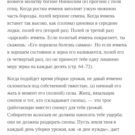
вознеси молитву богине Нинкилим (и) прогони с поля
птиц. Когда ростки ячменя заполнят узкую нижнюю
часть борозды, полей верхние семена. Когда ячмень
встанет так высоко, как (солома) циновки в середине
лодки, полей его (второй раз). Полей (в третий раз)
«царский» ячмень. Если политый ячмень покраснеет, ты
скажешь: «Его поразила болезнь самана». Но если ячмень
в хорошем состоянии и зерна его наливаются, полей его
(в четвертый раз), (и) он принесет тебе одну лишнюю
меру зерна на каждые десять (стр. 64–72).
Когда подойдет время уборки урожая, не давай ячменю
склониться под собственной тяжестью, (а) начинай его
жать в момент его (полной) силы. Жнец, вязальщик
снопов и тот, кто (складывает снопы), — эти трое
(работающие вместе) снимут для тебя урожай.
Собиратели колосьев не должны наносить тебе ущерба;
они не должны раздирать снопы. Пусть земля твоя в
каждый день уборки урожая, как «в дни нужды», дает