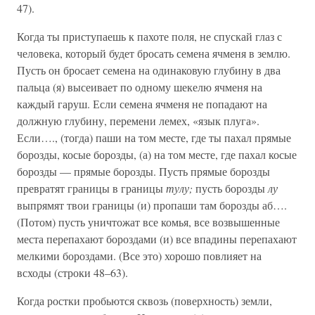
47).
Когда ты приступаешь к пахоте поля, не спускай глаз с
человека, который будет бросать семена ячменя в землю.
Пусть он бросает семена на одинаковую глубину в два
пальца (я) высеивает по одному шекелю ячменя на
каждый гаруш. Если семена ячменя не попадают на
должную глубину, перемени лемех, «язык плуга».
Если…., (тогда) паши на том месте, где ты пахал прямые
борозды, косые борозды, (а) на том месте, где пахал косые
борозды — прямые борозды. Пусть прямые борозды
превратят границы в границы
тулу;
пусть борозды
лу
выпрямят твои границы (и) пропаши там борозды аб….
(Потом) пусть уничтожат все комья, все возвышенные
места перепахают бороздами (и) все впадины перепахают
мелкими бороздами. (Все это) хорошо повлияет на
всходы (строки 48–63).
Когда ростки пробьются сквозь (поверхность) земли,