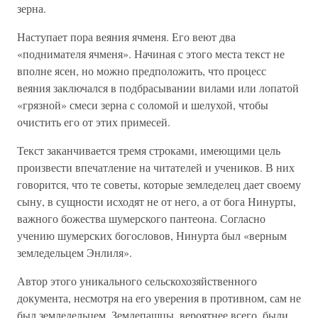
зерна.
Наступает пора веяния ячменя. Его веют два
«поднимателя ячменя». Начиная с этого места текст не
вполне ясен, но можно предположить, что процесс
веяния заключался в подбрасывании вилами или лопатой
«грязной» смеси зерна с соломой и шелухой, чтобы
очистить его от этих примесей.
Текст заканчивается тремя строками, имеющими цель
произвести впечатление на читателей и учеников. В них
говорится, что те советы, которые земледелец дает своему
сыну, в сущности исходят не от него, а от бога Нинурты,
важного божества шумерского пантеона. Согласно
учению шумерских богословов, Нинурта был «верным
земледельцем Энлиля».
Автор этого уникального сельскохозяйственного
документа, несмотря на его уверения в противном, сам не
был земледельцем. Землепашцы, вероятнее всего, были