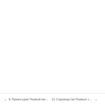
←
→
9. Правосудие Первый юридический прецедент
12. Садоводство Первые защитные насаждения