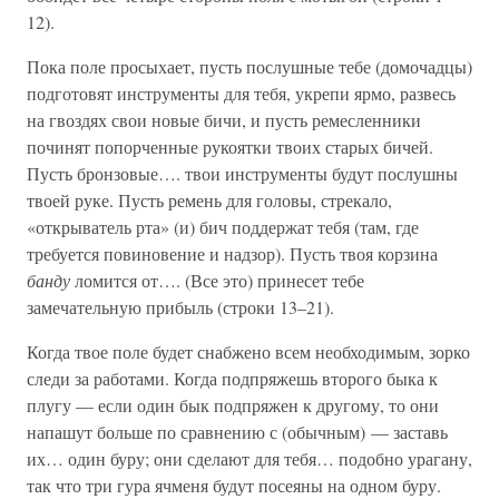
12).
Пока поле просыхает, пусть послушные тебе (домочадцы)
подготовят инструменты для тебя, укрепи ярмо, развесь
на гвоздях свои новые бичи, и пусть ремесленники
починят попорченные рукоятки твоих старых бичей.
Пусть бронзовые…. твои инструменты будут послушны
твоей руке. Пусть ремень для головы, стрекало,
«открыватель рта» (и) бич поддержат тебя (там, где
требуется повиновение и надзор). Пусть твоя корзина
банду
ломится от…. (Все это) принесет тебе
замечательную прибыль (строки 13–21).
Когда твое поле будет снабжено всем необходимым, зорко
следи за работами. Когда подпряжешь второго быка к
плугу — если один бык подпряжен к другому, то они
напашут больше по сравнению с (обычным) — заставь
их… один буру; они сделают для тебя… подобно урагану,
так что три гура ячменя будут посеяны на одном буру.