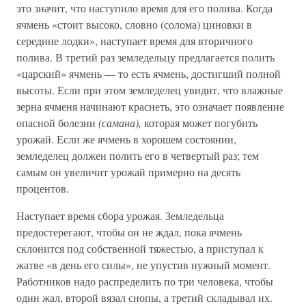
это значит, что наступило время для его полива. Когда
ячмень «стоит высоко, словно (солома) циновки в
середине лодки», наступает время для вторичного
полива. В третий раз земледельцу предлагается полить
«царский» ячмень — то есть ячмень, достигший полной
высоты. Если при этом земледелец увидит, что влажные
зерна ячменя начинают краснеть, это означает появление
опасной болезни
(самана),
которая может погубить
урожай. Если же ячмень в хорошем состоянии,
земледелец должен полить его в четвертый раз; тем
самым он увеличит урожай примерно на десять
процентов.
Наступает время сбора урожая. Земледельца
предостерегают, чтобы он не ждал, пока ячмень
склонится под собственной тяжестью, а приступал к
жатве «в день его силы», не упустив нужный момент.
Работников надо распределить по три человека, чтобы
один жал, второй вязал снопы, а третий складывал их.