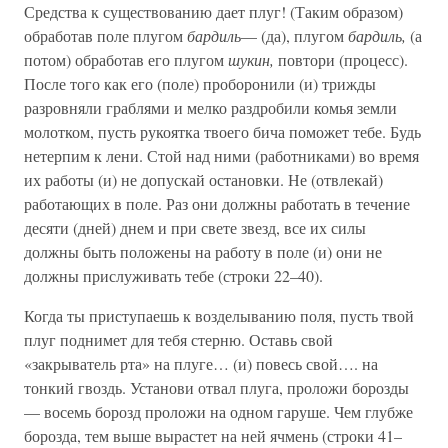
Средства к существованию дает плуг! (Таким образом)
обработав поле плугом
бардиль
— (да), плугом
бардиль,
(а
потом) обработав его плугом
шукин,
повтори (процесс).
После того как его (поле) проборонили (и) трижды
разровняли граблями и мелко раздробили комья земли
молотком, пусть рукоятка твоего бича поможет тебе. Будь
нетерпим к лени. Стой над ними (работниками) во время
их работы (и) не допускай остановки. Не (отвлекай)
работающих в поле. Раз они должны работать в течение
десяти (дней) днем и при свете звезд, все их силы
должны быть положены на работу в поле (и) они не
должны прислуживать тебе (строки 22–40).
Когда ты приступаешь к возделыванию поля, пусть твой
плуг поднимет для тебя стерню. Оставь свой
«закрыватель рта» на плуге… (и) повесь свой…. на
тонкий гвоздь. Установи отвал плуга, проложи борозды
— восемь борозд проложи на одном гаруше. Чем глубже
борозда, тем выше вырастет на ней ячмень (строки 41–