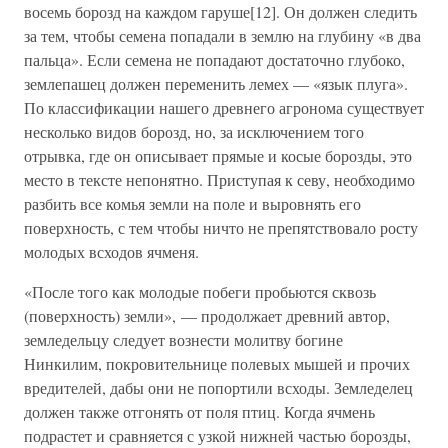
восемь борозд на каждом гаруше[12]. Он должен следить
за тем, чтобы семена попадали в землю на глубину «в два
пальца». Если семена не попадают достаточно глубоко,
землепашец должен переменить лемех — «язык плуга».
По классификации нашего древнего агронома существует
несколько видов борозд, но, за исключением того
отрывка, где он описывает прямые и косые борозды, это
место в тексте непонятно. Приступая к севу, необходимо
разбить все комья земли на поле и выровнять его
поверхность, с тем чтобы ничто не препятствовало росту
молодых всходов ячменя.
«После того как молодые побеги пробьются сквозь
(поверхность) земли», — продолжает древний автор,
земледельцу следует вознести молитву богине
Нинкилим, покровительнице полевых мышей и прочих
вредителей, дабы они не попортили всходы. Земледелец
должен также отгонять от поля птиц. Когда ячмень
подрастет и сравняется с узкой нижней частью борозды,