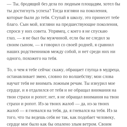
— Ты, бродящий без дела по людным площадям, хотел бы
ты достигнуть успеха? Тогда взгляни на поколения,
которые были до тебя. Ступай в школу, это принесет тебе
благо. Сын мой, взгляни на предшествующие поколения,
спроси у них совета. Упрямец, с коего я не спускаю
глаз, — я не был бы мужчиной, если бы не следил за
своим сыном, — я говорил со своей родней, я сравнил
наших родственников между собой, и нет среди них ни
одного, похожего на тебя.
То, о чем я тебе сейчас скажу, обращает глупца в мудреца,
останавливает змею, словно по волшебству; мои слова
научат тебя не внимать ложным речам. Ты изнурил мое
сердце, и я отдалился от тебя и не обращал внимания на
твои страхи и ропот; нет, я не обращал внимания на твои
страхи и ропот. Из-за твоих жалоб — да, из-за твоих
жалоб — я гневался на тебя, да, я гневался на тебя. Из-за
того, что ты ведешь себя не так, как подобает человеку,
сердце мое было как бы опалено злым ветром. Своим