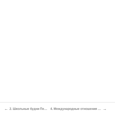
←
→
2. Школьные будни Первый «подхалим»
4. Международные отношения Первая «война нервов»