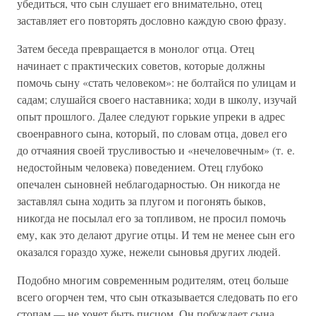
убедиться, что сын слушает его внимательно, отец
заставляет его повторять дословно каждую свою фразу.
Затем беседа превращается в монолог отца. Отец
начинает с практических советов, которые должны
помочь сыну «стать человеком»: не болтайся по улицам и
садам; слушайся своего наставника; ходи в школу, изучай
опыт прошлого. Далее следуют горькие упреки в адрес
своенравного сына, который, по словам отца, довел его
до отчаяния своей трусливостью и «нечеловечным» (т. е.
недостойным человека) поведением. Отец глубоко
опечален сыновней неблагодарностью. Он никогда не
заставлял сына ходить за плугом и погонять быков,
никогда не посылал его за топливом, не просил помочь
ему, как это делают другие отцы. И тем не менее сын его
оказался гораздо хуже, нежели сыновья других людей.
Подобно многим современным родителям, отец больше
всего огорчен тем, что сын отказывается следовать по его
стопам — не хочет быть писцом. Он побуждает сына