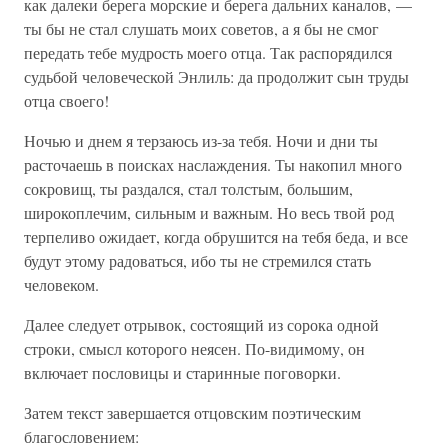
как далеки берега морские и берега дальних каналов, —
ты бы не стал слушать моих советов, а я бы не смог
передать тебе мудрость моего отца. Так распорядился
судьбой человеческой Энлиль: да продолжит сын труды
отца своего!
Ночью и днем я терзаюсь из-за тебя. Ночи и дни ты
расточаешь в поисках наслаждения. Ты накопил много
сокровищ, ты раздался, стал толстым, большим,
широкоплечим, сильным и важным. Но весь твой род
терпеливо ожидает, когда обрушится на тебя беда, и все
будут этому радоваться, ибо ты не стремился стать
человеком.
Далее следует отрывок, состоящий из сорока одной
строки, смысл которого неясен. По-видимому, он
включает пословицы и старинные поговорки.
Затем текст завершается отцовским поэтическим
благословением: