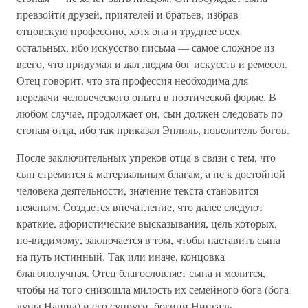
превзойти друзей, приятелей и братьев, избрав
отцовскую профессию, хотя она и труднее всех
остальных, ибо искусство письма — самое сложное из
всего, что придумал и дал людям бог искусств и ремесел.
Отец говорит, что эта профессия необходима для
передачи человеческого опыта в поэтической форме. В
любом случае, продолжает он, сын должен следовать по
стопам отца, ибо так приказал Энлиль, повелитель богов.
После заключительных упреков отца в связи с тем, что
сын стремится к материальным благам, а не к достойной
человека деятельности, значение текста становится
неясным. Создается впечатление, что далее следуют
краткие, афористические высказывания, цель которых,
по-видимому, заключается в том, чтобы наставить сына
на путь истинный. Так или иначе, концовка
благополучная. Отец благословляет сына и молится,
чтобы на того снизошла милость их семейного бога (бога
луны Нанны) и его супруги, богини Нингаль.