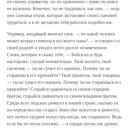
по своему упрямству, но по сравнению с ними ты вовсе
не мужчина. Конечно, ты не трудишься, как они, — ведь
они сыновья отцов, которые заставляют своих сыновей
трудиться, а я не заставлял тебя работать подобно им.
Упрямец, вводящий меня во гнев, — но какой человек
может всерьез гневаться на своего сына? — я говорил со
своей родней и увидел нечто доселе незамеченное.
Слова, которые я скажу тебе, — Бойся их и будь
настороже, слушай внимательно. Твой коллега, твой
соученик — ты не сумел его оценить. Почему ты не
стараешься его превзойти? Твой приятель, твой товарищ
— ты не сумел его оценить. Почему ты не стараешься его
превзойти? Старайся сравниться со своим старшим
братом, старайся сравниться со своим младшим братом.
Среди всех людских ремесел в нашей стране, сколько их
ни определил (ни создал) Энки (бог искусств и ремесел),
нет ничего труднее искусства писца, им созданного. Ведь
если бы не песнь (поэзия), — а сердце песни так далеко,