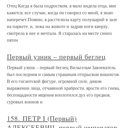
Отец Когда я была подростком, я мало видела отца, мне
кажется, все случаи, когда он говорил со мной, я знаю
наперечет.Помню, я расстелила карту полушарий в зале
на паркете, и, лежа на животе и задрав ноги кверху,
смотрела в нее и мечтала. Я старалась на месте синих
пятен
Первый узник – первый беглец
Первый узник – первый беглец Вильгельм Завоеватель
был последним и самым страшным отпрыском викингов.
В его гигантской фигуре, огромной силе, диком
выражении лица, отчаянной храбрости, ярости его гнева,
беспощадности мщения воплотился дух его предков,
суровых воинов и
158. ПЕТР I (Первый)
АЛЕКСЕЕВИЧ, первый император