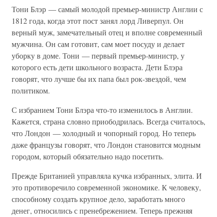
Тони Блэр — самый молодой премьер-министр Англии с
1812 года, когда этот пост занял лорд Ливерпул. Он
верный муж, замечательный отец и вполне современный
мужчина. Он сам готовит, сам моет посуду и делает
уборку в доме. Тони — первый премьер-министр, у
которого есть дети школьного возраста. Дети Блэра
говорят, что лучше бы их папа был рок-звездой, чем
политиком.
С избранием Тони Блэра что-то изменилось в Англии.
Кажется, страна словно приободрилась. Всегда считалось,
что Лондон — холодный и чопорный город. Но теперь
даже французы говорят, что Лондон становится модным
городом, который обязательно надо посетить.
Прежде Британией управляла кучка избранных, элита. И
это противоречило современной экономике. К человеку,
способному создать крупное дело, заработать много
денег, относились с пренебрежением. Теперь прежняя