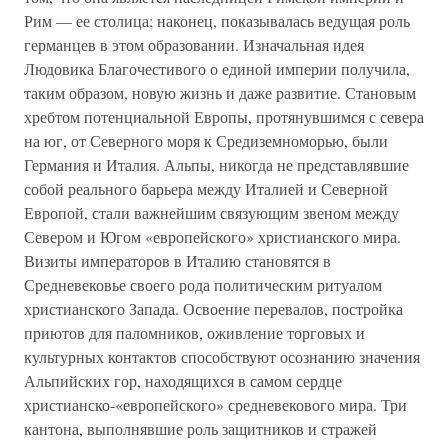
Рим — ее столица; наконец, показывалась ведущая роль
германцев в этом образовании. Изначальная идея
Людовика Благочестивого о единой империи получила,
таким образом, новую жизнь и даже развитие. Становым
хребтом потенциальной Европы, протянувшимся с севера
на юг, от Северного моря к Средиземноморью, были
Германия и Италия. Альпы, никогда не представлявшие
собой реального барьера между Италией и Северной
Европой, стали важнейшим связующим звеном между
Севером и Югом «европейского» христианского мира.
Визиты императоров в Италию становятся в
Средневековье своего рода политическим ритуалом
христианского Запада. Освоение перевалов, постройка
приютов для паломников, оживление торговых и
культурных контактов способствуют осознанию значения
Альпийских гор, находящихся в самом сердце
христианско-«европейского» средневекового мира. Три
кантона, выполнявшие роль защитников и стражей