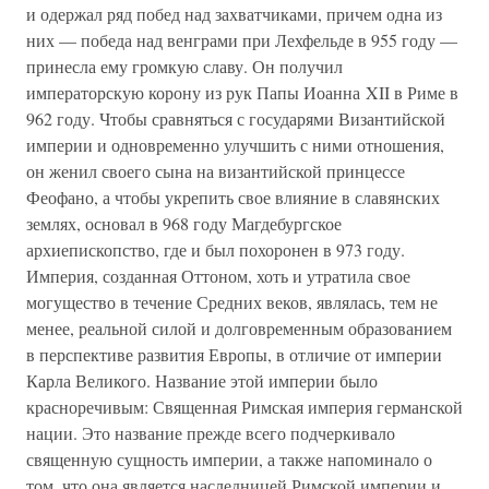
и одержал ряд побед над захватчиками, причем одна из
них — победа над венграми при Лехфельде в 955 году —
принесла ему громкую славу. Он получил
императорскую корону из рук Папы Иоанна XII в Риме в
962 году. Чтобы сравняться с государями Византийской
империи и одновременно улучшить с ними отношения,
он женил своего сына на византийской принцессе
Феофано, а чтобы укрепить свое влияние в славянских
землях, основал в 968 году Магдебургское
архиепископство, где и был похоронен в 973 году.
Империя, созданная Оттоном, хоть и утратила свое
могущество в течение Средних веков, являлась, тем не
менее, реальной силой и долговременным образованием
в перспективе развития Европы, в отличие от империи
Карла Великого. Название этой империи было
красноречивым: Священная Римская империя германской
нации. Это название прежде всего подчеркивало
священную сущность империи, а также напоминало о
том, что она является наследницей Римской империи и