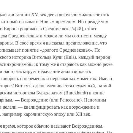
ской дистанции XV век действительно можно считать
, который называют Новым временем. Но прежде чем
и Европа родилась в Средние века?»[48], стоит
нцом Средневековья и можем ли мы соотнести между
ропы. В свое время я высказал предположение, что
 описывает понятие «долгого Средневековья». По
кого историка Витольда Кули (Kula), каждый период
асинхронизмов»; к тому же я стараюсь как можно реже
й часто маскирует нежелание анализировать
 говорить о переменах и переломных моментах. Имело
второе? Вот тут в дело вмешивается неудачный, на мой
ским историком Буркхардтом (Burckhardt) в конце
лярным, — Возрождение (или Ренессанс). Напомним
 и делали — квалифицировать как возрождение и
, например каролингскую эпоху или XII век.
ся время, которое обычно называют Возрождением.
ности выделяют в областях искусства и философии. Но