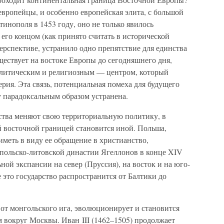
 европейцы, и особенно европейская элита, с большой
инополя в 1453 году, оно не только явилось
 его концом (как принято считать в исторической
перспективе, устранило одно препятствие для единства
ществует на востоке Европы до сегодняшнего дня,
олитическим и религиозным — центром, который
рия. Эта связь, потенциальная помеха для будущего
у парадоксальным образом устранена.
рства меняют свою территориальную политику, в
ой восточной границей становится иной. Польша,
иметь в виду ее обращение в христианство,
польско-литовской династии Ягеллонов в конце XIV
ной экспансии на север (Пруссия), на восток и на юго-
 это государство распространится от Балтики до
от монгольского ига, эволюционирует и становится
 вокруг Москвы. Иван III (1462–1505) продолжает