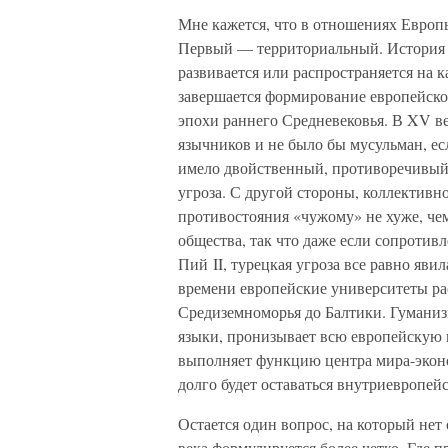
Мне кажется, что в отношениях Европ
Первый — территориальный. История де
развивается или распространяется на 
завершается формирование европейског
эпохи раннего Средневековья. В XV ве
язычников и не было бы мусульман, ес
имело двойственный, противоречивый 
угроза. С другой стороны, коллективн
противостояния «чужому» не хуже, че
общества, так что даже если сопротив
Пий II, турецкая угроза все равно яви
времени европейские университеты ра
Средиземноморья до Балтики. Гуманизм
языки, пронизывает всю европейскую 
выполняет функцию центра мира-эконо
долго будет оставаться внутриевропейс
Остается один вопрос, на который нет 
века формулируется более четко. Где 