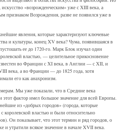
, искусство «возрожденческим» уже с XIII века, а
ым признаком Возрождения, разве не появился уже в
жнейшие явления, которые характеризуют ключевые
тва и культуры, конец XV века? Чума, появившаяся в
пустошать ее до 1720-го. Марк Блок изучал один
королевской властью, — целительное прикосновение
звестен во Франции с XI века, в Англии — с XII, и
III века, а во Франции — до 1825 года, хотя
имали его как анахронизм.
мерам. Мы уже показали, что в Средние века
и этот фактор имел большое значение для всей Европы.
жнейшие из «добрых городов» (города, которые
 с королевской властью и были относительно
в). Он показывает, что этот термин и ряд городов, о
ке и утратили всякое значение в начале XVII века.