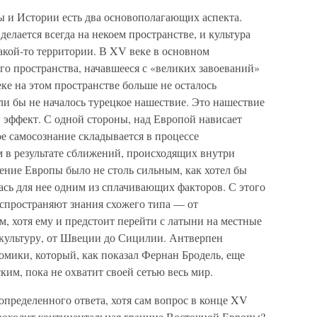
ы и Истории есть два основополагающих аспекта.
лается всегда на некоем пространстве, и культура
какой-то территории. В XV веке в основном
о пространства, начавшееся с «великих завоеваний»
ке на этом пространстве больше не осталось
ли бы не началось турецкое нашествие. Это нашествие
эффект. С одной стороны, над Европой нависает
ое самосознание складывается в процессе
м в результате сближений, происходящих внутри
ление Европы было не столь сильным, как хотел бы
лась для нее одним из сплачивающих факторов. С этого
спространяют знания схожего типа — от
, хотя ему и предстоит перейти с латыни на местные
культуру, от Швеции до Сицилии. Антверпен
мики, который, как показал Фернан Бродель, еще
ким, пока не охватит своей сетью весь мир.
определенного ответа, хотя сам вопрос в конце XV
проходит континентальная граница Восточной Европы?