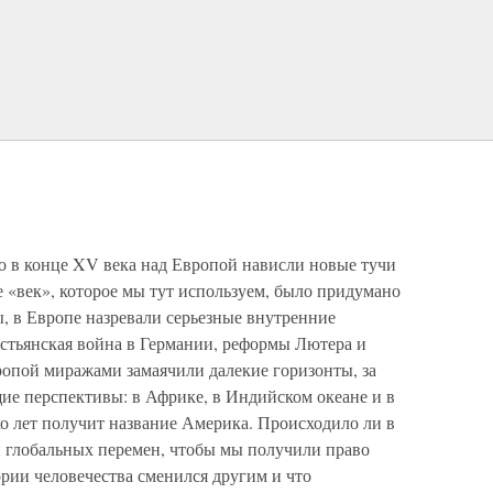
то в конце XV века над Европой нависли новые тучи
ие «век», которое мы тут используем, было придумано
ы, в Европе назревали серьезные внутренние
стьянская война в Германии, реформы Лютера и
ропой миражами замаячили далекие горизонты, за
е перспективы: в Африке, в Индийском океане и в
ько лет получит название Америка. Происходило ли в
и глобальных перемен, чтобы мы получили право
ории человечества сменился другим и что