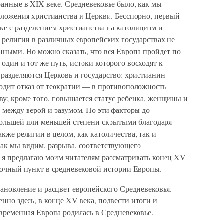
бранные в XIX веке. Средневековье было, как мы
ложения христианства и Церкви. Бесспорно, первый
ке с разделением христианства на католицизм и
ь религии в различных европейских государствах не
нными. Но можно сказать, что вся Европа пройдет по
дин и тот же путь, истоки которого восходят к
 разделяются Церковь и государство: христианин
сходит отказ от теократии — в противоположность
у; кроме того, повышается статус ребенка, женщины и
 между верой и разумом. Но эти факторы до
большей или меньшей степени скрытыми благодаря
кже религии в целом, как католичества, так и
 как мы видим, разрыва, соответствующего
 я предлагаю моим читателям рассматривать конец XV
очный пункт в средневековой истории Европы.
ановление и расцвет европейского Средневековья.
нно здесь, в конце XV века, подвести итоги и
овременная Европа родилась в Средневековье.