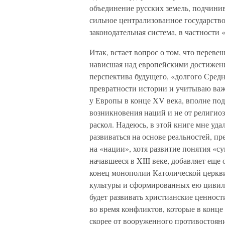
объединение русских земель, подчинив 
сильное централизованное государство
законодательная система, в частности
Итак, встает вопрос о том, что переве
нависшая над европейскими достижен
перспектива будущего, «долгого Средне
превратности истории и учитываю важ
у Европы в конце XV века, вполне подд
возникновения наций и не от религиоз
раскол. Надеюсь, в этой книге мне уда
развиваться на основе реальностей, п
на «нации», хотя развитие понятия «с
начавшееся в XIII веке, добавляет еще
конец монополии Католической церкви
культуры и сформированных ею цивили
будет развивать христианские ценности
во время конфликтов, которые в конце
скорее от вооруженного противостоян