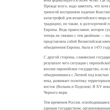
Прежде всего, надо заметить, что хотя
тревогой восприняли падение Констант
катастрофой для византийского мира и
традиции), но также, в долгосрочной 
Европы. Ведь православие, которое су
теперь не связано с тем двойным — п
представляла собой Византийская импе
объединения Европы, была в 1453 год
С другой стороны, славянские госуда
результате чего ситуация с европейск
вполне европейское государство, если 
объединившись с Литвой под властью 
века, развивает политику территориаль
восток (Волынь и Подолия). В XV веке
Черного моря.
Тем временем Россия, освободившаяся 
единым государством, организованным