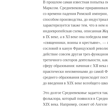
В прошлом самая известная попытка п
Марксом. Средневековье приравнивалос
со времени падения Римской империи, 
способом производства, до индустриа
характеризуется также тем, что в нем
индоевропейская схема, описанная Ж
в IX веке, а в XI веке она победила вмес
«священники, воины и крестьяне», — к
сословий в канун Французской револю
действие совсем другая трех-функцион
третичного секторов деятельности, ка
сферу образования: начиная с XII век
практически неизменными до самой Фр
среднего образования происходит пост
до введения в XIX веке всеобщего шко
Это долгое Средневековье задается та
фольклора, который появился в Средн
XIX века. Например, сюжет об Ангеле 