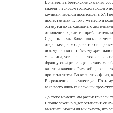
Вольтера и в бретонские сказания, со
видели, периодом господствующего по
крупный перелом произойдет в XVI ве
протестантизм. К тому же место и рол
останутся до сегодняшнего дня неизме
отношению к религии приблизительно о
Средним векам. Более или менее четко
отдает кесарю кесарево, то есть прои
исламу или византийскому христианств
мирянина, устанавливается равновесие
Французской революции останутся в 
власти и влиянию Римской церкви, а та
протестантизма. Во всех этих сферах,
Возрождению, не существует. Поэтому
века всего лишь как важный промежут
До этого момента мы рассматривали ст
Вполне законно будет остановиться име
выяснить, можем ли мы сказать, что с