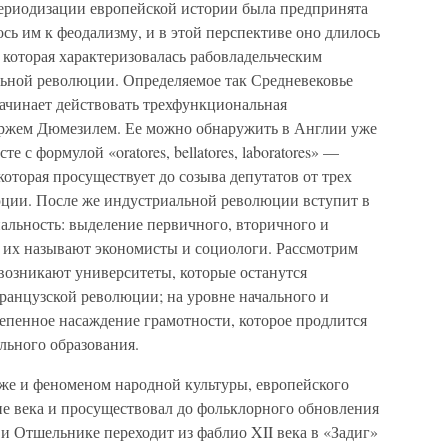
ериодизации европейской истории была предпринята
ь им к феодализму, и в этой перспективе оно длилось
которая характеризовалась рабовладельческим
льной революции. Определяемое так Средневековье
 начинает действовать трехфункциональная
оржем Дюмезилем. Ее можно обнаружить в Англии уже
те с формулой «oratores, bellatores, laboratores» —
оторая просуществует до созыва депутатов от трех
ции. После же индустриальной революции вступит в
альность: выделение первичного, вторичного и
к их называют экономисты и социологи. Рассмотрим
а возникают университеты, которые останутся
анцузской революции; на уровне начального и
епенное насаждение грамотности, которое продлится
льного образования.
кже и феноменом народной культуры, европейского
ие века и просуществовал до фольклорного обновления
и Отшельнике переходит из фаблио XII века в «Задиг»