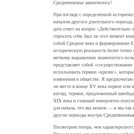
Средневековье закончилось?
При взгляде с определенной историче
началом другого длительного периода
дать ответ на вопрос «Действительно л
спросить себя, был ли этот момент ко
собой Средние века и формирование Ев
историческую реальность более точно
меткому выражению знаменитого польс
представляет собой «сосуществование 
использовать термин «кризис», которы
изменения в обществе. Я предпочитаю
ли место в конце XV века первое или 
взгляд, термин, предложенный швейцар
XIX века и ставший невероятно попу
для начала, что мы можем — и мы так
другие периоды внутри Средневековья
Посмотрим теперь, чем характеризует
Прежде всего, его характерные особен